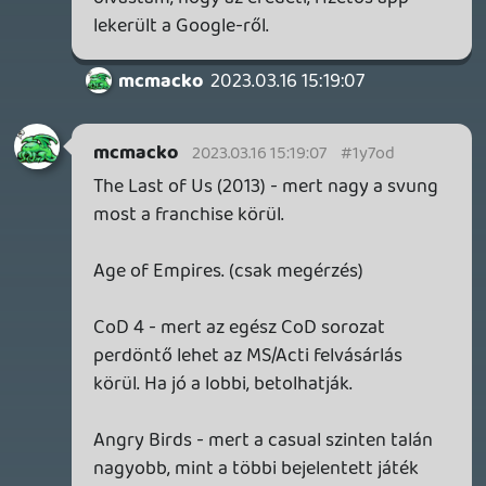
Necroman Mk2
2023.03.15 17:23:12
#1y7l2
Age of Empires
Call of Duty 4
The Last of Us
Quake