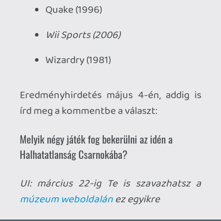
Ahhoz, hogy te is hozzászólj, be kell
jelentkezned!
Necroman Mk2
2023.05.04 16:50:37
#1yc2a
Megvannak a győztesek
gamer365.hu