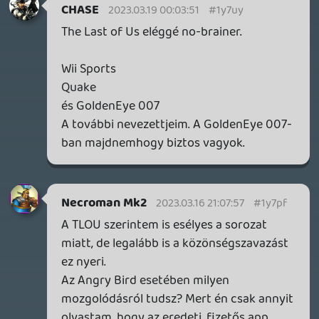
betöltő fejlesztőket kereshetik meg a díjjal,
ha még életben vannak persze.
axl
2023.03.16 08:22:10
axl
2023.03.16 08:22:10
#1y7m2
Age of Empires
GoldenEye 007
Quake
Wizardry
Ennek van amúgy bármi jelentősége?
Mármint, jár érte konkrét díjazás? (Ebben
az esetben kíváncsi volnék, azt vajon ki
kapja, ha időközben feloszlott a csapat -
bár pont emiatt gondolom, hogy nincs szó
ilyesmiről.) Mert a fenti címek külön
elismerés nélkül is klasszikusok. Többnyire.
A Barbie Fashion Designer-ről pl. most
hallottam először.