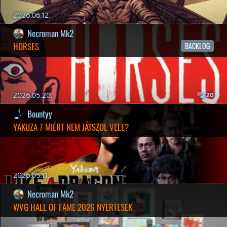
MINDEN IDŐK LEGJOBB INTRÓI #1
2026.03.15.
1
Necroman Mk2
HIGHGUARD - NECRO'S LOG
2026.03.13.
4