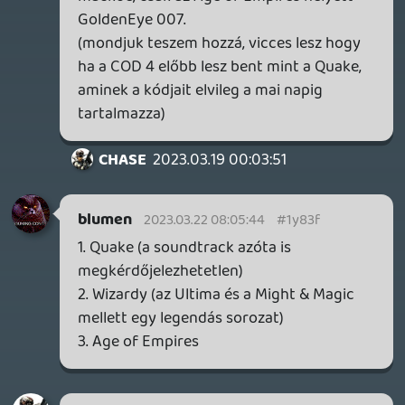
mcmacko
2023.03.16 15:19:07
#1y7od
The Last of Us (2013) - mert nagy a svung
most a franchise körül.
Age of Empires. (csak megérzés)
CoD 4 - mert az egész CoD sorozat
perdöntő lehet az MS/Acti felvásárlás
körül. Ha jó a lobbi, betolhatják.
Angry Birds - mert a casual szinten talán
nagyobb, mint a többi bejelentett játék
(reach szempontból), és ekörül is nagy volt
mostanában a bugyogás.
Necroman Mk2
2023.03.16 11:13:13
#1y7mz
Tippre a vállveregetéssel egyenlő plecsnin
és az állandó kiállítási lehetőségen felül
nincs. A felbomlott csapat meg szvsz nem
probléma, mert ilyenkor a kulcspozíciókat