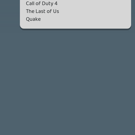
Necroman Mk2
WVG HALL OF FAME 2026 NYERTESEK
2026.05.07.
3
Necroman Mk2
SILENCE
BACKLOG
2026.04.28.
6
p34c3
EXD - EXTRA DIMENSIONAL
TESZT
2026.04.23.
4
p34c3
LITTLE NIGHTMARES VR: ALTERED ECHOES
TESZT