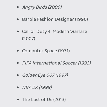
Quake (1996)
Wii Sports (2006)
Wizardry (1981)
Eredményhirdetés május 4-én, addig is
írd meg a kommentbe a választ:
Melyik négy játék fog bekerülni az idén a
Halhatatlanság Csarnokába?
UI: március 22-ig Te is szavazhatsz a
múzeum weboldalán
ez egyikre