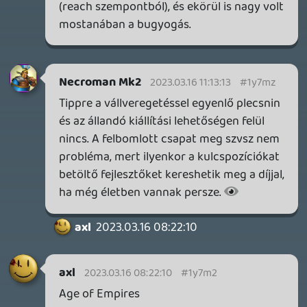
Necroman Mk2
QUAKE CHAMPIONS
FREEPLAY
6 napja
2
Necroman Mk2
WRATH OF THE GODS
FREEPLAY
2026.07.22.
1
p34c3
REACH
TESZT
2026.07.10.
2
Necroman Mk2