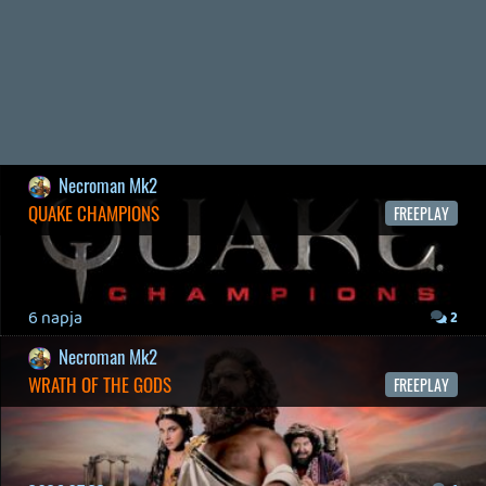
2026.04.23.
3
Bountyy
REANIMAL - ELEMZÉS(PODCAST)
2026.04.22.
Necroman Mk2
GLITCHY CUTE LOOP
TESZT
2026.04.14.
11
Necroman Mk2
Információk
Oké, értem és elfogadom!
THE EXIT 8
BACKLOG
2026.04.08.
7
axl
AACE COMBAT
AJÁNLÓ