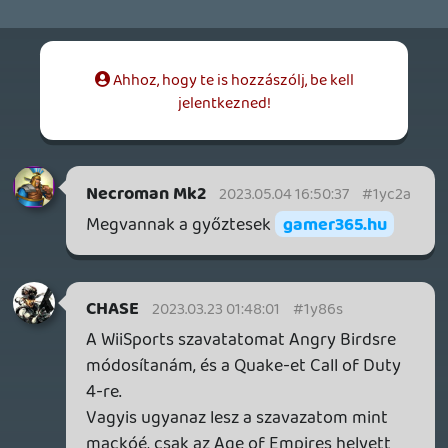
CHASE
2023.03.19 00:03:51
#1y7uy
The Last of Us eléggé no-brainer.
Wii Sports
Quake
és GoldenEye 007
A további nevezettjeim. A GoldenEye 007-
ban majdnemhogy biztos vagyok.
Necroman Mk2
2023.03.16 21:07:57
#1y7pf
A TLOU szerintem is esélyes a sorozat
miatt, de legalább is a közönségszavazást
ez nyeri.
Az Angry Bird esetében milyen
mozgolódásról tudsz? Mert én csak annyit
olvastam, hogy az eredeti, fizetős app
lekerült a Google-ről.
mcmacko
2023.03.16 15:19:07