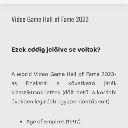
as finalistái a következő játék
klasszikusok lettek (dőlt betű: a korábbi
években legalább egyszer döntős volt):
Age of Empires (1997)
Angry Birds (2009)
Barbie Fashion Designer (1996)
Call of Duty 4: Modern Warfare
(2007)
Computer Space (1971)
FIFA International Soccer (1993)
GoldenEye 007 (1997)
NBA 2K (1999)
The Last of Us (2013)