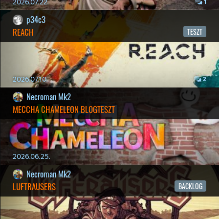
2026.04.04.
4
p34c3
ÁPRILISI VÍÁRADAT
2026.04.03.
4
Necroman Mk2
MY FRIEND PEPPA PIG
BACKLOG
2026.03.29.
2
liquid
MINDEN IDŐK LEGJOBB INTRÓI #2
2026.03.27.
1
liquid