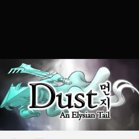
Necroman Mk2
2023.06.20. 18:58
Dust - An Elysian Tail
BACKLOG
Egy szóval lehet ezt a játékot
jellemezni: meseszép!