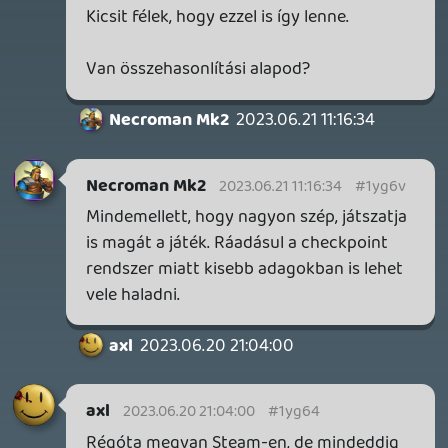
2026.06.25.
Necroman Mk2
LUFTRAUSERS
BACKLOG
2026.06.12.
Necroman Mk2
HORSES
BACKLOG
2026.05.20.
20
Bountyy
YAKUZA 7 MIÉRT NEM JÁTSZOL VELE?
2026.05.11.
Necroman Mk2
WVG HALL OF FAME 2026 NYERTESEK