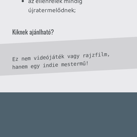
Azt nagyon vártam, hogy végre
játszhassak vele, de aztán... amilyen szép,
olyan lapos volt sajnos számomra 😞
Kicsit félek, hogy ezzel is így lenne.
Van összehasonlítási alapod?
Necroman Mk2
2023.06.21 11:16:34
Necroman Mk2
2023.06.21 11:16:34
#1yg6v
Mindemellett, hogy nagyon szép, játszatja
is magát a játék. Ráadásul a checkpoint
rendszer miatt kisebb adagokban is lehet
vele haladni.
axl
2023.06.20 21:04:00
axl
2023.06.20 21:04:00
#1yg64
Régóta megvan Steam-en, de mindeddig
elmulasztottam kipróbálni, amit szörnyen
restellek. Viszont - ahogy látom - Deck
Verified ez is, szóval nincs különösebb