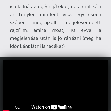
beleértve a tárgyhasználatot, a craftolást
meg a karakter fejlesztését is. A fő
küldetések mellett változatos
mellékküldetéseket is teljesíthetünk,
illetve a nyílt világban különféle
challenge szintekre is eljuthatunk, ahol is
próbára tehetjük magunkat. Bizonyos
helyekre új képességek megszerzésével
lehet eljutni, és a kulcsok
gyűjtögetésével egy minijáték
kíséretében ládákat nyithatunk ki -
ezekből kiemelkednek az általában
nehezebben megközelíthető, "barátos"
verziók.
Habár a Dust nem túl hosszú, de egy
kerek történetet alkot, emiatt nem
éreztem rövidnek. Mivel szépen
zongorázik a játék az érzelmek skáláján