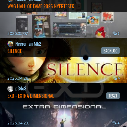
19 éve videójáték minden nap! Copyright 365 Media Kft
Impresszum
|
Hirdetési ajánlatunk
|
Felhasználási feltételek
|
Adatvédelmi elveink
|
Sütik
Hírek
|
Cikkek
|
Podcastok
|
Blogok
|
Gaming Fórum
|
Offtopic Fórum
RSS
|
Blog RSS
|
Podcast RSS
|
Instagram
|
Youtube
|
Facebook
|
Twitter
|
Patreon