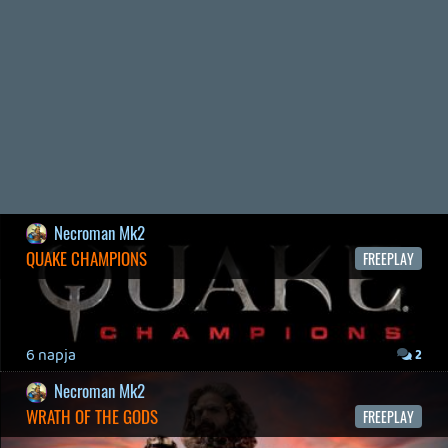
REANIMAL - ELEMZÉS(PODCAST)
2026.04.22.
Necroman Mk2
GLITCHY CUTE LOOP
TESZT
Információk
Oké, értem és elfogadom!
2026.04.14.
11
Necroman Mk2
THE EXIT 8
BACKLOG
2026.04.08.
7
axl
AACE COMBAT
AJÁNLÓ
2026.04.04.
4