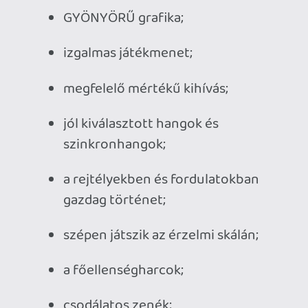
Kiknek ajánlható?
Ez nem videójáték vagy rajzfilm, 