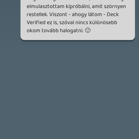
2026.05.07.
3
Necroman Mk2
SILENCE
BACKLOG
2026.04.28.
6
p34c3
EXD - EXTRA DIMENSIONAL
TESZT
2026.04.23.
4
p34c3
LITTLE NIGHTMARES VR: ALTERED ECHOES
TESZT
2026.04.23.
3
Bountyy