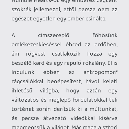
megmentsük a világot. Már maga a sztori
is eladná az egész játékot, de a grafikája
az tényleg mindent visz: egy csoda
szépen megrajzolt, megelevenedett
rajzfilm, amire most, 10 évvel a
megjelenése után is jó ránézni (még ha
időnként látni is recéket).
De magával a hack&slash játékmenettel
sincs gond, azt is nagyon jól összerakták,