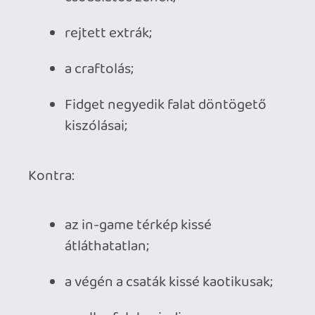
Ahhoz, hogy te is hozzászólj, be kell
jelentkezned!
Necroman Mk2
2023.08.28 12:16:54
#1yl3g
Nincs sajnos. A Dustban a harc többé-
kevésbé ugyanaz végig, de a felfedezés az
új képességek megszerzésével és a
történetvezetése nagyon bejött.
Kumite
2023.08.23 08:33:44
Kumite
2023.08.23 08:33:44
#1ykjo
Kicsit hasonlít a Muramasa: The Demon
Blade -re videók alapján.