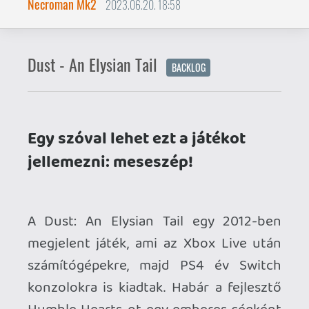
A Dust: An Elysian Tail egy 2012-ben
megjelent játék, ami az Xbox Live után
számítógépekre, majd PS4 év Switch
konzolokra is kiadtak. Habár a fejlesztő
Humble Hearts-ot egy emberes cégként
szokták jellemezni, ettől persze nem az
egészet egyetlen egy ember csinálta.
A címszereplő főhősünk
emlékezetkieséssel ébred az erdőben,
ám rögvest csatlakozik hozzá egy
beszélő kard és egy repülő rókalány. El is
indulunk ebben az antropomorf
rágcsálókkal benépesített, távol keleti
ihletésű világba, hogy aztán egy
változatos és meglepő fordulatokkal teli
történet során derítsük ki a múltunkat,
és persze átvezető videókkal kísérve