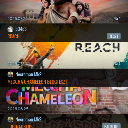
p34c3
ÁPRILISI VÍÁRADAT
2026.04.03.
4
Necroman Mk2
MY FRIEND PEPPA PIG
BACKLOG
2026.03.29.
2
liquid
MINDEN IDŐK LEGJOBB INTRÓI #2
2026.03.27.
1
liquid
MINDEN IDŐK LEGJOBB INTRÓI #1