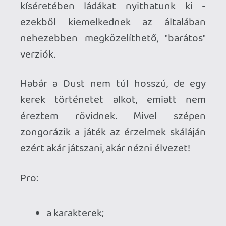
csodálatos zenék;
rejtett extrák;
a craftolás;
Fidget negyedik falat döntögető
kiszólásai;
Kontra:
az in-game térkép kissé
átláthatatlan;
a végén a csaták kissé kaotikusak;
az ellenfelek mindig
újratermelődnek;