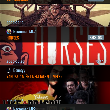
2026.03.15.
1
Necroman Mk2
HIGHGUARD - NECRO'S LOG
2026.03.13.
4