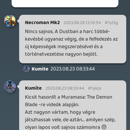
Necroman Mk2
QUAKE CHAMPIONS
FREEPLAY
6 napja
2
Necroman Mk2
WRATH OF THE GODS
FREEPLAY
2026.07.22.
1
p34c3
REACH
TESZT
2026.07.10.
2
Necroman Mk2
MECCHA CHAMELEON BLOGTESZT