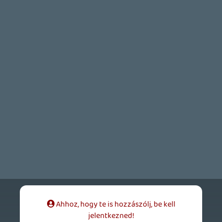
okom tovább halogatni. 🙂