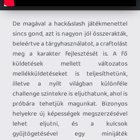
ezért akár játszani, akár nézni élvezet!
Pro:
a karakterek;
GYÖNYÖRŰ grafika;
izgalmas játékmenet;
megfelelő mértékű kihívás;
jól kiválasztott hangok és
szinkronhangok;
a rejtélyekben és fordulatokban
gazdag történet;
szépen játszik az érzelmi skálán;
a főellenségharcok;