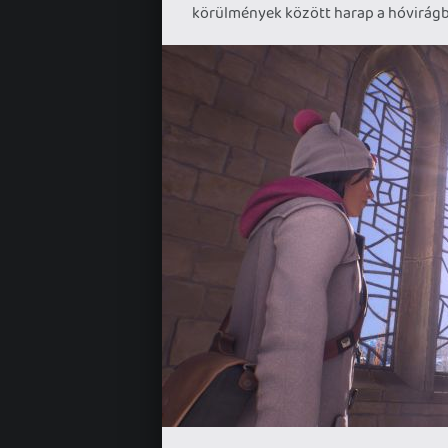
körülmények között harap a hóvirágb