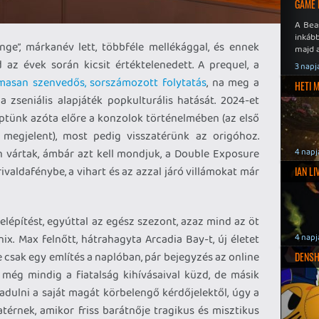
GAME 
A Bea
inkáb
nge”, márkanév lett, többféle mellékággal, és ennek
majd 
az évek során kicsit értéktelenedett. A prequel, a
3 napj
lmasan szenvedős, sorszámozott folytatás
, na meg a
HETI 
a zseniális alapjáték popkulturális hatását. 2024-et
léptünk azóta előre a konzolok történelmében (az első
megjelent), most pedig visszatérünk az origóhoz.
an vártak, ámbár azt kell mondjuk, a Double Exposure
4 napj
ivaldafénybe, a vihart és az azzal járó villámokat már
IAN L
elépítést, egyúttal az egész szezont, azaz mind az öt
ix. Max felnőtt, hátrahagyta Arcadia Bay-t, új életet
4 napj
e csak egy említés a naplóban, pár bejegyzés az online
DENSH
még mindig a fiatalság kihívásaival küzd, de másik
adulni a saját magát körbelengő kérdőjelektől, úgy a
atérnek, amikor friss barátnője tragikus és misztikus