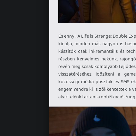
És ennyi. A Life is Strange: Double E
kínálja, minden más nagyon is hason
készítők csak inkrementális és techn
részben kényelmes nekünk, rajongó
révén mégiscsak komolyabb fejlődést
visszatéréséhez időzíteni a game
közösségi média posztok és SMS-ek 
engem rendre ki is zökkentettek a v
akart elénk tartani a notifikáció-fü