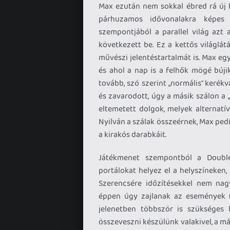
Max ezután nem sokkal ébred rá új 
párhuzamos idővonalakra képes át
szempontjából a parallel világ azt 
következett be. Ez a kettős világlá
művészi jelentéstartalmát is. Max egy
és ahol a nap is a felhők mögé bújik
tovább, szó szerint „normális” keré
és zavarodott, úgy a másik szálon a
eltemetett dolgok, melyek alternatív
Nyilván a szálak összeérnek, Max pedi
a kirakós darabkáit.
Játékmenet szempontból a Double
portálokat helyez el a helyszíneken,
Szerencsére időzítésekkel nem nag
éppen úgy zajlanak az események (
jelenetben többször is szükséges 
összeveszni készülünk valakivel, a 