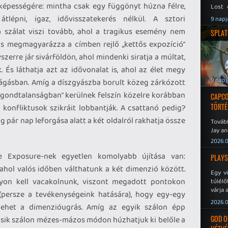
képességére: mintha csak egy függönyt húzna félre,
Lost 
Never
lépni, igaz, idővisszatekerés nélkül. A sztori
9 napj
a szálat viszi tovább, ahol a tragikus esemény nem
SPLAT
tás megmagyarázza a címben rejlő „kettős expozíció”
szerre jár sivárföldön, ahol mindenki siratja a múltat,
. És láthatja azt az idővonalat is, ahol az élet megy
9 napj
kvágásban. Amíg a díszgyászba borult közeg zárkózott
 „gondtalanságban” kerülnek felszín közelre korábban
CAPCO
TÖRTÉ
 konfliktusok szikráit lobbantják. A csattanó pedig?
g pár nap leforgása alatt a két oldalról rakhatja össze
Tovább
Jay an
No Mor
2026.0
 Exposure-nek egyetlen komolyabb újítása van:
PLAYS
 ahol valós időben válthatunk a két dimenzió között.
Egy v
yon kell vacakolnunk, viszont megadott pontokon
túlélő
várja 
persze a tevékenységeink hatására), hogy egy-egy
2026.0
lehet a dimenzióugrás. Amíg az egyik szálon épp
GOD O
másik szálon mézes-mázos módon húzhatjuk ki belőle a