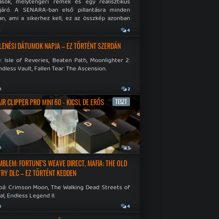
ások, mélytengeri rémek és egy realisztikus
járó. A SENARA-ban első pillantásra minden
n, ami a sikerhez kell, ez az összkép azonban
pós.
a
4
LENÉSI DÁTUMOK NAPJA – EZ TÖRTÉNT SZERDÁN
: Isle of Reveries, Beaten Path, Moonlighter 2:
dless Vault, Fallen Tear: The Ascension.
a
2
R CLIPPER PRO MINI 60 - KICSI, DE ERŐS
TESZT
a
5
EMBLEM: FORTUNE'S WEAVE DIRECT, MAFIA: THE OLD
RY DLC – EZ TÖRTÉNT KEDDEN
bá: Crimson Moon, The Walking Dead: Streets of
al, Endless Legend II.
a
4