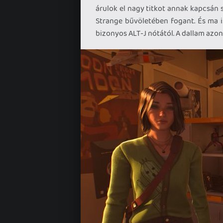
árulok el nagy titkot annak kapcsán 
Strange bűvöletében fogant. És ma is
bizonyos ALT-J nótától. A dallam azon