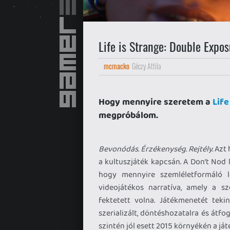
Life is Strange: Double Expo
mcmacko
Géczy Attila
Hogy mennyire szeretem a
Life
megpróbálom.
Bevonódás. Érzékenység. Rejtély.
Azt 
a kultuszjáték kapcsán. A Don’t Nod 
hogy mennyire szemléletformáló le
videojátékos narratíva, amely a s
fektetett volna. Játékmenetét tekin
szerializált, döntéshozatalra és átf
szintén jól esett 2015 környékén a j