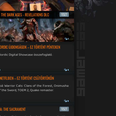
 THE DARK AGES - REVELATIONS DLC
TESZT
a
1
ORDIC ÚJDONSÁGOK – EZ TÖRTÉNT PÉNTEKEN
ordic Digital Showcase összefoglaló.
a
4
 NETFLIXEN – EZ TÖRTÉNT CSÜTÖRTÖKÖN
á: Warrior Cats: Clans of the Forest, Onimusha:
f the Sword, TOEM 2, Quake remaster.
a
9
A: THE SACRAMENT
TESZT