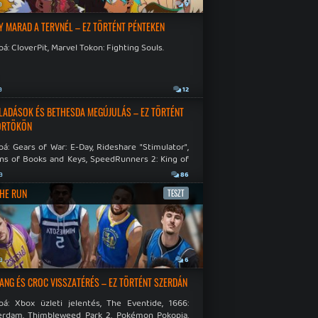
a
9
Y MARAD A TERVNÉL – EZ TÖRTÉNT PÉNTEKEN
á: CloverPit, Marvel Tokon: Fighting Souls.
a
12
LADÁSOK ÉS BETHESDA MEGÚJULÁS – EZ TÖRTÉNT
ÖRTÖKÖN
á: Gears of War: E-Day, Rideshare "Stimulator",
ns of Books and Keys, SpeedRunners 2: King of
.
a
86
THE RUN
TESZT
a
6
NG ÉS CROC VISSZATÉRÉS – EZ TÖRTÉNT SZERDÁN
bá: Xbox üzleti jelentés, The Eventide, 1666:
rdam, Thimbleweed Park 2, Pokémon Pokopia,