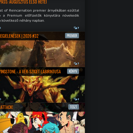
PASS: AUGUSZTUS ELSŐ HETEI
st of Reincarnation premier árnyékában ezúttal
b a Premium előfizetők könyvtára növekedik
a következő néhány napban.
a
7
MEGJELENÉSEK | 2026 #32
PREMIER
a
7
IVINGSTONE - A VÉR-SZIGET LABIRINTUSA
KÖNYV
a
2
ATTACK!
TESZT