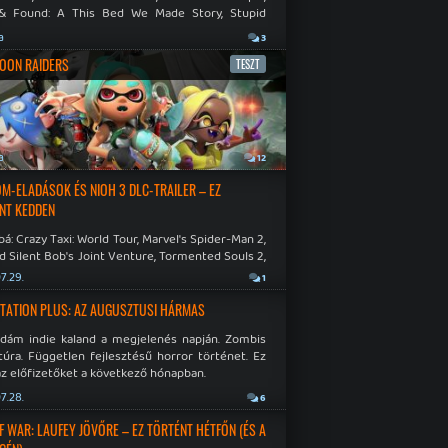
& Found: A This Bed We Made Story, Stupid
 Dies.
a
3
OON RAIDERS
TESZT
a
12
M-ELADÁSOK ÉS NIOH 3 DLC-TRAILER – EZ
NT KEDDEN
á: Crazy Taxi: World Tour, Marvel's Spider-Man 2,
d Silent Bob's Joint Venture, Tormented Souls 2,
e Room in Hell, Slain 2: The Beast Within.
7.29.
1
TATION PLUS: AZ AUGUSZTUSI HÁRMAS
idám indie kaland a megjelenés napján. Zombis
túra. Független fejlesztésű horror történet. Ez
az előfizetőket a következő hónapban.
7.28.
6
F WAR: LAUFEY JÖVŐRE – EZ TÖRTÉNT HÉTFŐN (ÉS A