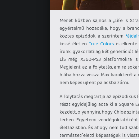
Menet közben sajnos a „Life is Stra
egyértelmű hozadéka, hogy a brand 
köztes epizódok, a szerintem
fájda
kissé életlen
True Colors
is elkente 
írunk, gyakorlatilag két generációt 
LiS még X360-PS3 platformokra is 
Megjelent az a folytatás, amire sok
hiába hozza vissza Max karakterét a r
nem képes újfent palackba zárni.
A folytatás megtartja az epizodikus f
részt egyidejűleg adta ki a Square En
kezdett, olyannyira, hogy Chloe szint
térben. Egyetemi vendégoktatóként 
életfázisban. És ahogy nem tud szab
természetfeletti képességek is vissz