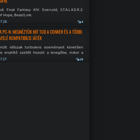
GÉN)
á: Final Fantasy XIV: Evercold, S.T.A.L.K.E.R.2:
f Hope, BeastLink.
7.28.
5
A PC-N: MEGNÉZTÜK MIT TUD A CONKER ÉS A TÖBBI
AFELÉ KOMPATIBILIS JÁTÉK
múlt időszak turbulens eseményeit követően
is enyhítő szellőt hozott a levegőbe, mikor a
oft bejelentette, hogy PC-re is kiterjesztik az
7.27.
23
Original visszafelé kompatibilitást. Lássuk,
 jutottak...