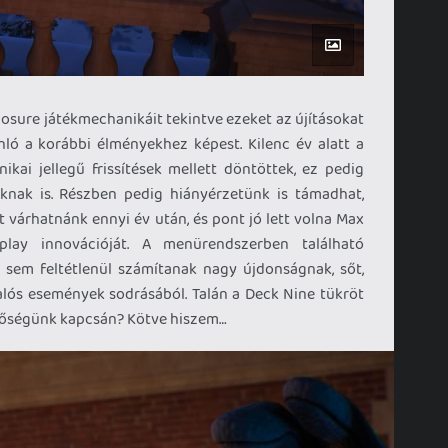
xposure játékmechanikáit tekintve ezeket az újításokat
ló a korábbi élményekhez képest. Kilenc év alatt a
ikai jellegű frissítések mellett döntöttek, ez pedig
knak is. Részben pedig hiányérzetünk is támadhat,
 várhatnánk ennyi év után, és pont jó lett volna Max
play innovációját. A menürendszerben található
sem feltétlenül számítanak nagy újdonságnak, sőt,
alós események sodrásából. Talán a Deck Nine tükröt
ggőségünk kapcsán? Kötve hiszem…