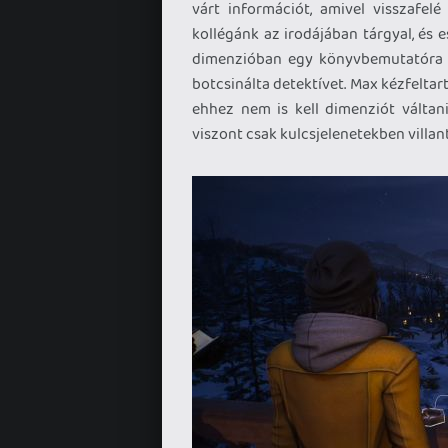
várt információt, amivel visszafelé
kollégánk az irodájában tárgyal, és 
dimenzióban egy könyvbemutatóra igy
botcsinálta detektívet. Max kézfeltart
ehhez nem is kell dimenziót váltani
viszont csak kulcsjelenetekben villan