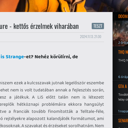
DOOM:
sure - kettős érzelmek viharában
TESZT
2024.11.13. 21:30
2 óráj
THQ N
 is Strange
-et? Nehéz körülírni, de
THQ N
6 óráj
hiszem ezek a kulcsszavak jutnak legelőször eszembe
GTA A
lehet nem is volt tudatában annak a fejlesztés során,
Tovább
sz a játékuk. A LiS előtt talán nem is létezett
Way o
zereplők hétköznapi problémáira ekkora hangsúlyt
tve a franciák tovább finomították a Telltale-féle,
1 napj
ogó rejtélyekre alapozott kalandjáték formátumot, ami
SENAR
átékosoknak. A szavakat és érzéseket sorolhatnám. Nem