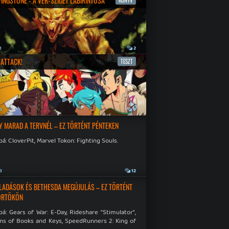
IVINGSTONE - A VÉR-SZIGET LABIRINTUSA
KÖNYV
a
2
ATTACK!
TESZT
a
9
Y MARAD A TERVNÉL – EZ TÖRTÉNT PÉNTEKEN
á: CloverPit, Marvel Tokon: Fighting Souls.
a
12
LADÁSOK ÉS BETHESDA MEGÚJULÁS – EZ TÖRTÉNT
ÖRTÖKÖN
á: Gears of War: E-Day, Rideshare "Stimulator",
ns of Books and Keys, SpeedRunners 2: King of