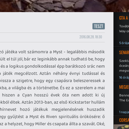
GTA A
TESZT
Tovább
Way o
2016.08.28. 18:30
5 óráj
ó játéka volt számomra a Myst - legalábbis második
SENAR
ült el túl jól, bár ez leginkább annak tudható be, hogy
Szekt
l és a logikus gondolkodással épp barátkozó srác nem
óceán
megva
 a játék megcélzott. Aztán néhány évnyi tudással és
becsa
16 órá
vissza a szigetre, hogy egy csapásra beleszeressek a
MEGJE
ba, a világba és a történetbe. És ez a szerelem a mai
na, hiszen a Cyan hosszú évek óta nem adott ki új
Benne
The En
ból éltek. Aztán 2013-ban, az első Kickstarter hullám
hírnevet hozó játékuk megjelenésének huszadik
1 napj
egy gyűjtést a Myst és Riven spirituális örökösére: ő
CORSAI
 a helyzet, hogy Miller és csapata állta a szavát. Oké,