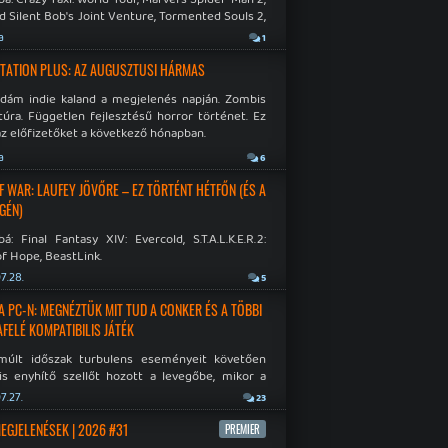
d Silent Bob's Joint Venture, Tormented Souls 2,
e Room in Hell, Slain 2: The Beast Within.
a
1
TATION PLUS: AZ AUGUSZTUSI HÁRMAS
idám indie kaland a megjelenés napján. Zombis
túra. Független fejlesztésű horror történet. Ez
az előfizetőket a következő hónapban.
a
6
F WAR: LAUFEY JÖVŐRE – EZ TÖRTÉNT HÉTFŐN (ÉS A
GÉN)
á: Final Fantasy XIV: Evercold, S.T.A.L.K.E.R.2:
f Hope, BeastLink.
7.28.
5
A PC-N: MEGNÉZTÜK MIT TUD A CONKER ÉS A TÖBBI
AFELÉ KOMPATIBILIS JÁTÉK
múlt időszak turbulens eseményeit követően
is enyhítő szellőt hozott a levegőbe, mikor a
oft bejelentette, hogy PC-re is kiterjesztik az
7.27.
23
Original visszafelé kompatibilitást. Lássuk,
 jutottak...
MEGJELENÉSEK | 2026 #31
PREMIER