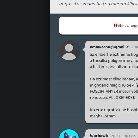
augusztus végén bizton merem állítani:
Ahhoz, hogy t
amawaron@gmail.c
201
az emberfia azt hinne hogy
a tricsillio poligon iran
a hatteret, es stillshotokk
Ha ezt most elinditanam, 
might and magic 10 be 4 
FOSCINTANYER motor volt 
rendesen. ALLOKEPEKET.
Na erre ugrottak be flashb
meghallottam
Warhawk
2016.08.30 13:14: