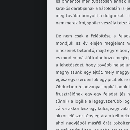
és onnantól már tudatosan annak i
kirakós darabjainak a hátoldalán is (és
még tovább bonyolítja dolgunkat - h
nem merek írni, spoiler veszély, tetszi
De nem csak a felépítése, a felad
mondjuk az év elején megjelent Wi
nincsenek betanító, majd egyre bony
és minden mástól különböző, megfej
a lehetőséget, hogy tovább haladju
megnyissunk egy ajtót, mely meggyor
egész egyszerűen lök egy picit előre 
Obduction feladványai logikátlanok l
frusztrálónak egy-egy feladat (és
tűnni!), a logika, a legegyszerűbb lo
zárva, akkor lesz egy kulcs, vagy val
akkor először tényleg áram kell nek
ahol nagyjából másfél órát tökölte