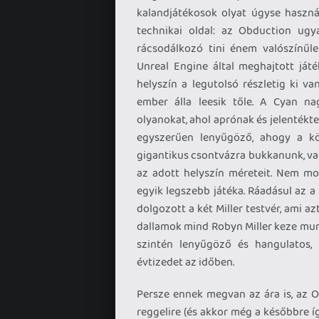
kalandjátékosok olyat úgyse haszná
technikai oldal: az Obduction ugy
rácsodálkozó tini énem valószínűle
Unreal Engine által meghajtott ját
helyszín a legutolsó részletig ki v
ember álla leesik tőle. A Cyan na
olyanokat, ahol aprónak és jelentékt
egyszerűen lenyűgöző, ahogy a kö
gigantikus csontvázra bukkanunk, v
az adott helyszín méreteit. Nem m
egyik legszebb játéka. Ráadásul az a
dolgozott a két Miller testvér, ami a
dallamok mind Robyn Miller keze munk
szintén lenyűgöző és hangulatos, 
évtizedet az időben.
Persze ennek megvan az ára is, az O
reggelire (és akkor még a későbbre íg