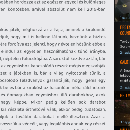
agában hordozza azt az egészen egyedi és különleges
an köntösben, amivel abszolút nem kell 2016-ban
1 napj
FIRE 
akós játék, méghozzá az a fajta, aminek a kirakandó
COUNT
djuk, hogy mit is kellene látnunk, kezdünk a biztos
Továb
lvére fordítva azt jelenti, hogy névtelen hősünk ebbe a
Surviv
 elindul az egyetlen használhatónak tűnő irányba,
2 napj
, néptelen falucskájába. A saroktól kezdve aztán, bár
GAME 
k, az egymáshoz kapcsolódó részek mégis megszabják
A Bea
zet a játékban is, bár a világ nyitottnak tűnik, a
inkáb
csolódó feladványok garantálják, hogy igenis egy
majd 
unk be és bár a kirakóshoz hasonlóan néha rálelhetünk
2 napj
ó és önmagukban egymáshoz illő darabokhoz, azok
HETI 
 nagy képbe. Mikor pedig kellően sok darabot
 kis részlete érthetővé válik, ekkor pedig tudatosan,
ljuk a további darabokat mellé illeszteni. Azaz a
3 napj
vesszük a végcélt, vagy legalábbis annak egy részét