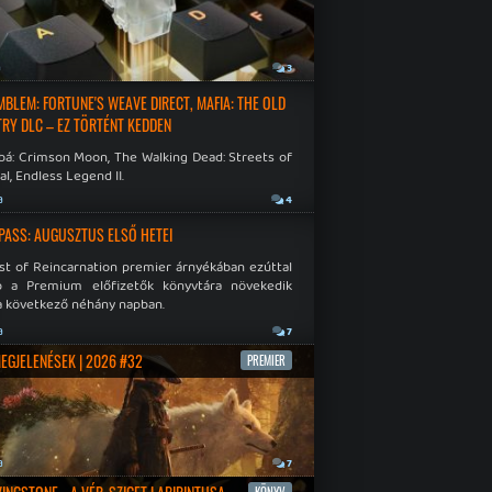
a
3
EMBLEM: FORTUNE'S WEAVE DIRECT, MAFIA: THE OLD
RY DLC – EZ TÖRTÉNT KEDDEN
bá: Crimson Moon, The Walking Dead: Streets of
al, Endless Legend II.
a
4
PASS: AUGUSZTUS ELSŐ HETEI
st of Reincarnation premier árnyékában ezúttal
b a Premium előfizetők könyvtára növekedik
a következő néhány napban.
a
7
MEGJELENÉSEK | 2026 #32
PREMIER
a
7