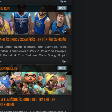
.
a
86
THE RUN
TESZT
a
6
NG ÉS CROC VISSZATÉRÉS – EZ TÖRTÉNT SZERDÁN
bá: Xbox üzleti jelentés, The Eventide, 1666:
rdam, Thimbleweed Park 2, Pokémon Pokopia,
& Found: A This Bed We Made Story, Stupid
 Dies.
a
3
OON RAIDERS
TESZT
a
12
M-ELADÁSOK ÉS NIOH 3 DLC-TRAILER – EZ
NT KEDDEN
á: Crazy Taxi: World Tour, Marvel's Spider-Man 2,