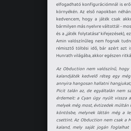
elfogadható konfigurációmnál is erő
környékén. Az első napokban néhány
kedvencem, hogy a játék csak akkor
bármilyen más nyelvre váltottál - mos
és a „játék folytatása” kifejezések), e
Amin valószínűleg nem fognak tudni
rémisztő töltési idő, bár azért azt
Hunrath világába, akkor egészen ritkán
Az Obduction nem valószínű, hogy ra
kalandjáték kedvelő réteg egy még
annyira hangosan hallatni hangjukat
Picit talán az, de egyáltalán nem s
érdemeit: a Cyan úgy nyúlt vissza a
melyek még most, évtizedek múltán i
köntösbe, melynek láttán még a le
csettint. Az Obduction nem csak a M
kaland, mely saját jogán foglalha