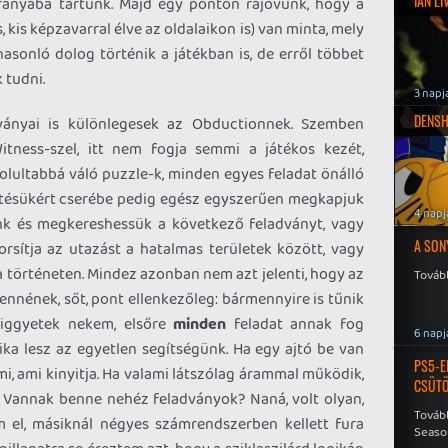
IAN L
rányába tartunk. Majd egy ponton rájövünk, hogy a
, kis képzavarral élve az oldalaikon is) van minta, mely
asonló dolog történik a játékban is, de erről többet
k tudni.
3 napj
DENSH
ványai is különlegesek az Obductionnek. Szemben
tness-szel, itt nem fogja semmi a játékos kezét,
olultabbá váló puzzle-k, minden egyes feladat önálló
tésükért cserébe pedig egész egyszerűen megkapjuk
4 napj
nk és megkereshessük a következő feladványt, vagy
A SON
sítja az utazást a hatalmas területek között, vagy
a történeten. Mindez azonban nem azt jelenti, hogy az
Tovább
ennének, sőt, pont ellenkezőleg: bármennyire is tűnik
 higgyetek nekem, elsőre
minden
feladat annak fog
6 napj
gika lesz az egyetlen segítségünk. Ha egy ajtó be van
PS5-E
ami, ami kinyitja. Ha valami látszólag árammal működik,
CSÜT
i. Vannak benne nehéz feladványok? Naná, volt olyan,
Tovább
m el, másiknál négyes számrendszerben kellett fura
Seaso