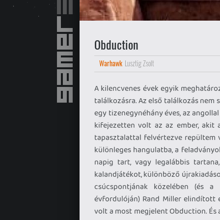
Obduction
Warhawk
Lusztig Zsolt
A kilencvenes évek egyik meghatároz
találkozásra. Az első találkozás nem s
egy tizenegynéhány éves, az angolla
kifejezetten volt az az ember, akit
tapasztalattal felvértezve repültem 
különleges hangulatba, a feladványok
napig tart, vagy legalábbis tarta
kalandjátékot, különböző újrakiadások
csúcspontjának közelében (és a 
évfordulóján) Rand Miller elindított 
volt a most megjelent Obduction. És az