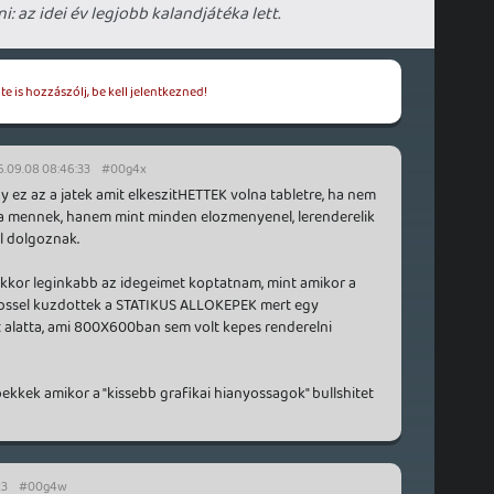
 az idei év legjobb kalandjátéka lett.
e is hozzászólj, be kell jelentkezned!
6.09.08 08:46:33
#00g4x
 ez az a jatek amit elkeszitHETTEK volna tabletre, ha nem
yaba mennek, hanem mint minden elozmenyenel, lerenderelik
al dolgoznak.
akkor leginkabb az idegeimet koptatnam, mint amikor a
fpssel kuzdottek a STATIKUS ALLOKEPEK mert egy
alatta, ami 800X600ban sem volt kepes renderelni
ekkek amikor a "kissebb grafikai hianyossagok" bullshitet
23
#00g4w