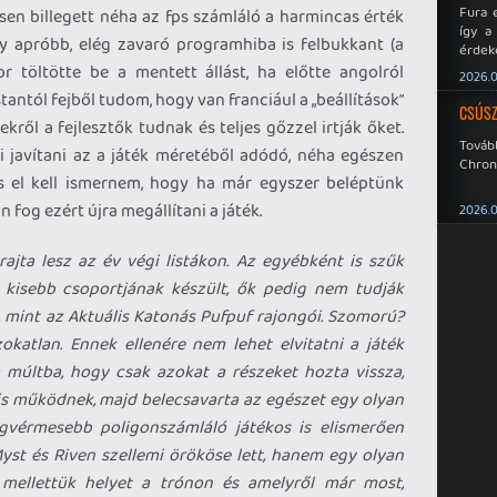
Fura 
sen billegett néha az fps számláló a harmincas érték
így a
 apróbb, elég zavaró programhiba is felbukkant (a
érdeke
a Xeno
 töltötte be a mentett állást, ha előtte angolról
2026.0
éppen
tantól fejből tudom, hogy van franciául a „beállítások”
CSÚSZ
zekről a fejlesztők tudnak és teljes gőzzel irtják őket.
Tová
 javítani az a játék méretéből adódó, néha egészen
Chroni
 is el kell ismernem, hogy ha már egyszer beléptünk
 fog ezért újra megállítani a játék.
2026.0
jta lesz az év végi listákon. Az egyébként is szűk
 kisebb csoportjának készült, ők pedig nem tudják
, mint az Aktuális Katonás Pufpuf rajongói. Szomorú?
zokatlan. Ennek ellenére nem lehet elvitatni a játék
 múltba, hogy csak azokat a részeket hozta vissza,
s működnek, majd belecsavarta az egészet egy olyan
gvérmesebb poligonszámláló játékos is elismerően
yst és Riven szellemi örököse lett, hanem egy olyan
t mellettük helyet a trónon és amelyről már most,