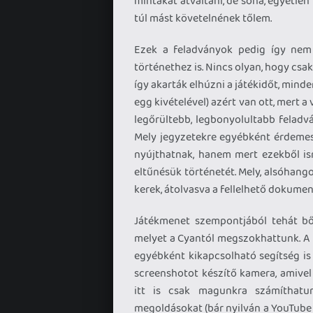
mintákat átváltani, de soha, egyetlen 
túl mást követelnének tőlem.
Ezek a feladványok pedig így nem 
történethez is. Nincs olyan, hogy csa
így akarták elhúzni a játékidőt, minde
egg kivételével) azért van ott, mert a
legőrültebb, legbonyolultabb feladv
Mely jegyzetekre egyébként érdemes 
nyújthatnak, hanem mert ezekből ism
eltűnésük történetét. Mely, alsóhang
kerek, átolvasva a fellelhető dokume
Játékmenet szempontjából tehát bő
melyet a Cyantól megszokhattunk. A 
egyébként kikapcsolható segítség i
screenshotot készítő kamera, amivel 
itt is csak magunkra számíthatu
megoldásokat (bár nyilván a YouTube 