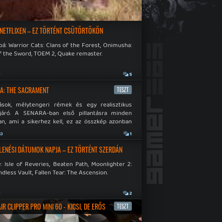
 NETFLIXEN – EZ TÖRTÉNT CSÜTÖRTÖKÖN
á: Warrior Cats: Clans of the Forest, Onimusha:
f the Sword, TOEM 2, Quake remaster.
a
5
A: THE SACRAMENT
TESZT
ások, mélytengeri rémek és egy realisztikus
járó. A SENARA-ban első pillantásra minden
n, ami a sikerhez kell, ez az összkép azonban
pós.
ja
1
LENÉSI DÁTUMOK NAPJA – EZ TÖRTÉNT SZERDÁN
: Isle of Reveries, Beaten Path, Moonlighter 2:
dless Vault, Fallen Tear: The Ascension.
a
2
R CLIPPER PRO MINI 60 - KICSI, DE ERŐS
TESZT