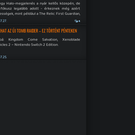
egy Halo-megjelenés a nyár kellős közepén, de
 fókusz legalább adott - érkeznek még azért
sségek, mint például a The Relic: First Guardian,
blade Chronicles 2 és a Dispatch új átiratai vagy
7.27.
4
 a Mistfall Hunter
HAT AZ ÚJ TOMB RAIDER – EZ TÖRTÉNT PÉNTEKEN
bbá: Kingdom Come Salvation, Xenoblade
cles 2 – Nintendo Switch 2 Edition.
7.25.