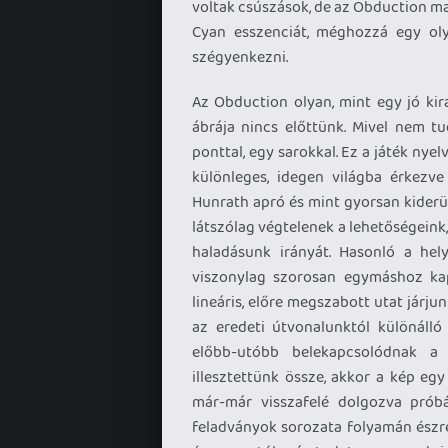
voltak csúszások, de az Obduction m
Cyan esszenciát, méghozzá egy oly
szégyenkezni.
Az Obduction olyan, mint egy jó kir
ábrája nincs előttünk. Mivel nem tu
ponttal, egy sarokkal. Ez a játék nye
különleges, idegen világba érkezve
Hunrath apró és mint gyorsan kiderül
látszólag végtelenek a lehetőségein
haladásunk irányát. Hasonló a hely
viszonylag szorosan egymáshoz kap
lineáris, előre megszabott utat járj
az eredeti útvonalunktól különáll
előbb-utóbb belekapcsolódnak a
illesztettünk össze, akkor a kép egy
már-már visszafelé dolgozva próbá
feladványok sorozata folyamán észre