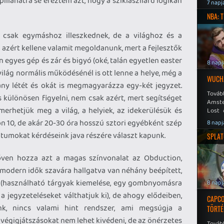
pillanatra se éreztem azt, hogy a sziklaszilárd logikán
Speed
7 napj
NBA: 
csak egymáshoz illeszkednek, de a világhoz és a
k azért kellene valamit megoldanunk, mert a fejlesztők
n egyes gép és zár és bigyó (oké, talán egyetlen easter
8 napj
 világ normális működésénél is ott lenne a helye, még a
WUCHA
ány létét és okát is megmagyarázza egy-két jegyzet.
Továb
különösen figyelni, nem csak azért, mert segítséget
Amste
erhetjük meg a világ, a helyiek, az idekerülésük és
Lost 
Never
on 10, de akár 20-30 óra hosszú sztori egyébként szép
8 napj
ntumokat kérdéseink java részére választ kapunk.
SPLAT
ven hozza azt a magas színvonalat az Obduction,
modern idők szavára hallgatva van néhány beépített,
s (használható tárgyak kiemelése, egy gombnyomásra
8 napj
a jegyzeteléseket válthatjuk ki), de ahogy elődeiben,
CAPCO
nk, nincs valami hint rendszer, ami megsúgja a
TÖRTÉ
végigjátszásokat nem lehet kivédeni, de az önérzetes
Tovább