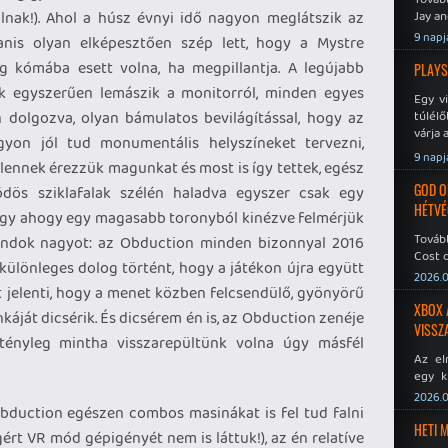
lnak!). Ahol a húsz évnyi idő nagyon meglátszik az
Jay an
No Mor
9 napj
anis olyan elképesztően szép lett, hogy a Mystre
g kómába esett volna, ha megpillantja. A legújabb
PLAYS
ék egyszerűen lemászik a monitorról, minden egyes
Egy v
an dolgozva, olyan bámulatos bevilágítással, hogy az
túlélő
várja 
gyon jól tud monumentális helyszíneket tervezni,
9 napj
elennek érezzük magunkat és most is így tettek, egész
GOD O
dös sziklafalak szélén haladva egyszer csak egy
HÉTVÉ
agy ahogy egy magasabb toronyból kinézve felmérjük
Tovább
ondok nagyot: az Obduction minden bizonnyal 2016
Cost o
 különleges dolog történt, hogy a játékon újra együtt
2026.0
zt jelenti, hogy a menet közben felcsendülő, gyönyörű
XBOX 
áját dicsérik. És dicsérem én is, az Obduction zenéje
VISSZ
tényleg mintha visszarepültünk volna úgy másfél
Az el
egy k
Micros
2026.0
Xbox 
bduction egészen combos masinákat is fel tud falni
meddig
HETI 
ért VR mód gépigényét nem is láttuk!), az én relatíve