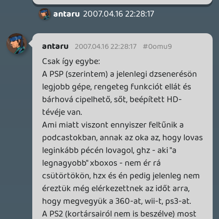
bixiboy
2007.04.16 20:19:10
#0omtu
már vártam 🙂
ha már nem nyertem tőletek Crackdownt,
legalább egy podcasttel kedveskedtetek
😃
Oldern
2007.04.16 20:13:59
#0omtt
Azért a történethez hozzátartozik, hogy
most ott figyel a memóriakártyán a 110%-
os Jak II mentés, szóval belejöttünk a
dologba, de elsőre tényleg ijesztően
random dolgok voltak benne, ami engem
könnyen felidegesít : )
Doberman
2007.04.16 20:09:31
1 / 2
DOOM: THE DARK AGES - REVELATIONS DLC
TESZT