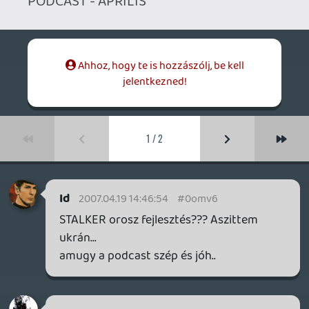
Id
2007.04.19 14:46:54
#0omv6
STALKER orosz fejlesztés??? Aszittem
ukrán...
amugy a podcast szép és jóh..
stevefarcry
2007.04.18 19:31:26
#0omv5
Ezt elmagyaráznád pontosabban, hogyan
működik???
bastard
2007.04.18 10:04:01
bastard
2007.04.18 10:04:01
#0omv4
Egy virtuális számla egy évben kevesebből
jön ki, mint amennyit egy játékra költ az
ember. Érdemes fontolóra venni, ha
hosszútávon spórolni szeretnél a
játékokkal vagy mással.
stevefarcry
2007.04.18 01:05:31