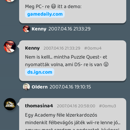
4 napja
7
HETI MEGJELENÉSEK | 2026 #32
PREMIER
5 napja
7
IAN LIVINGSTONE - A VÉR-SZIGET LABIRINTUSA
KÖNYV
5 napja
2
DENSHATTACK!
TESZT
6 napja
9
A SONY MARAD A TERVNÉL – EZ TÖRTÉNT PÉNTEKEN
Továbbá: CloverPit, Marvel Tokon: Fighting Souls.