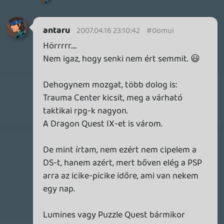
egy ideje porosodik, majd talán a Front
Missionnél vagy valamelyik másik taktikai
rpg-nél előveszem, de lehet, hogy már
nem.
Látványosan figyelmen kívül hagyni a DS-
t?
Meh, odaírtam, hogy "szerintem".
Az én kis szabadidőmben megválogatja az
ember, hogy melyik gépet pakolja be a
táskába és akkor már a multifunkcionális
PSP-t.
Ez nem von le a DS érdemeiből, de én csak
a saját magam nevében beszélek, a
többieké nem befolyásol és nem is nagyon
érdekel.
😛
Tudod antaru hozzászólása nem egyenlő
az eladási adatok követésével.