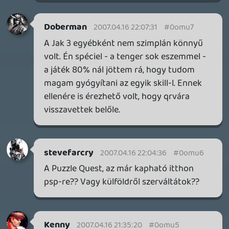
MEGJELENÉSI DÁTUMOK NAPJA – EZ TÖRTÉNT SZERDÁN
Benne: Isle of Reveries, Beaten Path, Moonlighter 2: The
Endless Vault, Fallen Tear: The Ascension.
2 napja
2
CORSAIR CLIPPER PRO MINI 60 - KICSI, DE ERŐS
TESZT
2 napja
5
FIRE EMBLEM: FORTUNE'S WEAVE DIRECT, MAFIA: THE OLD
COUNTRY DLC – EZ TÖRTÉNT KEDDEN
Továbbá: Crimson Moon, The Walking Dead: Streets of
Survival, Endless Legend II.
3 napja
4
GAME PASS: AUGUSZTUS ELSŐ HETEI
A Beast of Reincarnation premier árnyékában ezúttal
inkább a Premium előfizetők könyvtára növekedik majd
a következő néhány napban.