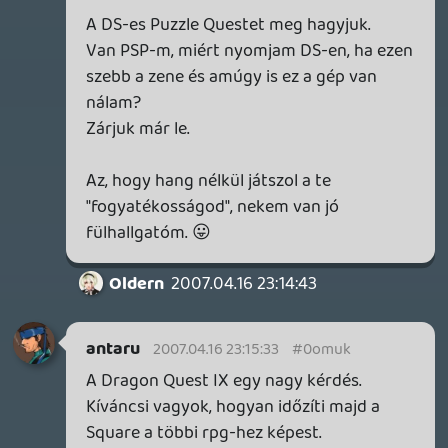
antaru
2007.04.16 22:56:59
#0omuf
Heh, rossz neked. 😃
De szerintem megoldod ezt a problémát.
De ne tegyük személyes ízléskérdés-
vitaoldallá ezt a topikot.
Megyek vissza Onepiece-t olvasni.
Ez mekkora...:D
Rájöttem, hogy én is kalóz vagyok! 🙂
Kár, hogy csak az első könyvet vettem
meg a Jelly's-ben.
Oldern
2007.04.16 22:52:21
Oldern
2007.04.16 22:55:10
#0omue
Puzzle Quest-et én is várom, pc-re. : )
antaru
2007.04.16 22:53:40
antaru
2007.04.16 22:53:40
#0omud