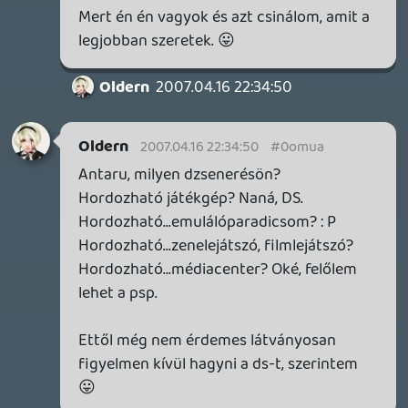
drag
2007.04.16 20:19:32
stevefarcry
2007.04.16 20:20:25
#0omtw
Na most értem vissza. Szóval, hogy
bekapcsolódjak: a beyound good and evil,
mikor meghallottam, hogy róla beszéltek,
megfájdult a szívem, hogy az a játék
megbukott. Nagyon sajnálom, egy igazán
eredeti és nagyon élvezetes játék bukott
meg, azért, mert a játékosok 90%-a csaak
a megyek és lövök játékokra bukik.
drag
2007.04.16 20:19:32
#0omtv
Valamelyik vele kapcsolatos hír topicjában
már kitárgyaltuk.
Úgy néz ki, hogy különböző árszabás lesz a
két régióban.
Piniata
2007.04.16 19:58:55