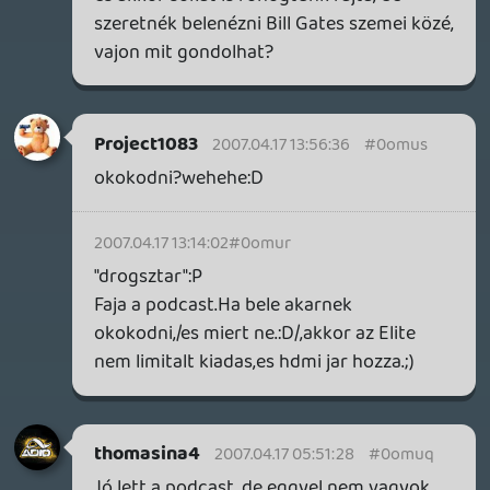
De most már végleg lezéérva a DS vs PSP
téma, vagy bannolom magamat. 🙂
Kenny
2007.04.16 23:30:44
Kenny
2007.04.16 23:30:44
#0omun
Tudtommal ugyanazok a hangok,
melódiák, és minőségével sincsen baj, csak
nem valami hangos a DS hangszóró.
(fülessel facás)
Antaru: Majd egyszer porold le a DS- t, és
vegyél hozzá valamit, mert játék nélkül
nekem se jönne be 😃
Off vége: Kira volt a podcast, tetszett
nagyon. Beröhögtem ezen: Oldern:
röhögjetek ki, de Yoshi Island- ozom.
XDDDDDD
Oldern
2007.04.16 23:14:43