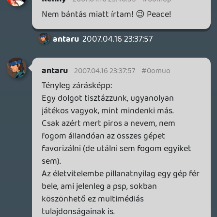
játszhatnék úgy velük.
Mondjam még el 100x, hogy több időm
van játékra, ha nem vagyok otthon? 🙂
A DS-es Puzzle Questet meg hagyjuk.
Van PSP-m, miért nyomjam DS-en, ha ezen
szebb a zene és amúgy is ez a gép van
nálam?
Zárjuk már le.
Az, hogy hang nélkül játszol a te
"fogyatékosságod", nekem van jó
fülhallgatóm. 😛
Oldern
2007.04.16 23:14:43
antaru
2007.04.16 23:15:33
#0omuk
A Dragon Quest IX egy nagy kérdés.
Kíváncsi vagyok, hogyan időzíti majd a
Square a többi rpg-hez képest.
Kenny
2007.04.16 23:01:01