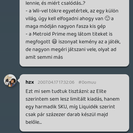
"drogsztar":P
Faja a podcast.Ha bele akarnek
okokodni,/es miert ne.:D/,akkor az Elite
nem limitalt kiadas,es hdmi jar hozza.;)
thomasina4
2007.04.17 05:51:28
#0omuq
Jó lett a podcast, de eggyel nem vagyok
megelégedve: a POP:WW-vel. Nem is olyan
rég, talán másfél éve 🙂 hogy megkaptam
életem elsö pop játékát, és egyből meg is
teccett. Azok a trükkök ellenségek
megoldások, történet huuuu 🙂 Amugy
amikor a végén mondta valaki hogy miért
tett le a quake-röl, hát nem azaz egyetlen
játék. Pl pop2-ben 🙂 amikor a aktiválni
kell az egyik tornyot vagy mit, hosszú
küzdelemmel eljutsz a helyig, de
rosszidőben...hát ki gondolta volna,
megjelenik dahaka, húzhatsz vissza, úgy,
hogy utána meg dahaka lohol. Nekem van
türelmem hozzá 😛