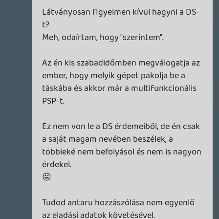
stevefarcry
2007.04.16 20:29:50
#0omu0
Na igen, a pocsék reklám marketingnek is
köszönhető, de azért annak is, hogy a
legtöbben még úgy sem szagoltak volna
hozzá.
Információk
Oké, értem és elfogadom!
drag
2007.04.16 20:28:06
Piniata
2007.04.16 20:28:50
#0omtz
PoP: WW kommentek rohadt jók voltak 😃
drag
2007.04.16 20:28:06
#0omty
Inkább azért bukott akkorát, mert nulla
reklámkampányt kapott.
stevefarcry
2007.04.16 20:20:25
Piniata
2007.04.16 20:24:06
#0omtx
Nekem van igazam és kész! 🙂