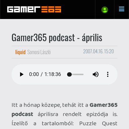
Gamer365 podcast - április
liquid
Somosi László
2007.04.16. 15:20
Itt a hónap közepe, tehát itt a
Gamer365
podcast
áprilisra rendelt epizódja is.
Ízelítő a tartalomból: Puzzle Quest
mánia, S.T.A.L.K.E.R., Xbox 360 Elite és PS3
"megszűnik az olcsóbb modell"
gondoltok, Resident Evil 4 Wii és
Umbrella Chronicles, plusz a szokásos
agymenések.