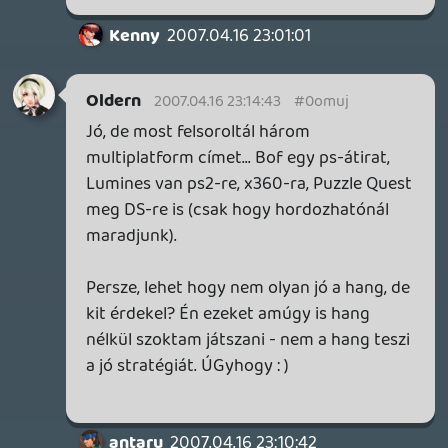
...és az most a Puzzle Quest, a BoFII, a
LocoRoco és a zenehallgatás.
Meg remélem nem olyan sokára a Crisis
Core.
Ez kitölti minden időmet.
A kihagyott DS játékokra meg még ráérek
visszatérni, majd ha nyugdíjas leszek.
antaru
2007.04.16 22:45:21
Oldern
2007.04.16 22:52:21
#0omuc
Jó, én meg mint mondottam, személyesen
hiányolom a nekem tetsző játékokat, úgy
ánblokk, a psp kínálatából. : )
antaru
2007.04.16 22:45:21
antaru
2007.04.16 22:45:21
#0omub
Frászt, ánblokk.
A DS-sel az az egy baj, hogy megvettem és