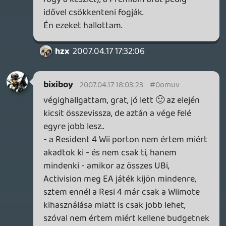
meghallgassam
ami megütötte a fülem (most tartok ott):
az X360 Elite limitált kiadás lesz?? milyen
egy baromság ez? limitált fekete és HDMI-
csatlakozós gép, ezt én el nem tudom
képzelni, az évezred hülyesége lenne szvsz
a másik, hogy amit Liquid mondott, hogy a
360-nak épp az előnyét veszi el a PS3-mal
szemben: ahelyett, hogy az erősségeire
fókuszálni (Live, olcsóbb, több játék),
ehelyett felvértezi magát a PS3 rossz
tulajdonságaival...hmm
Ezt egy volt osztálytársam mondta anno,
és akkor sokat is röhögtünk rajta, de
szeretnék belenézni Bill Gates szemei közé,
vajon mit gondolhat?
Project1083
2007.04.17 13:56:36
#0omus
okokodni?wehehe:D
2007.04.17 13:14:02
#0omur