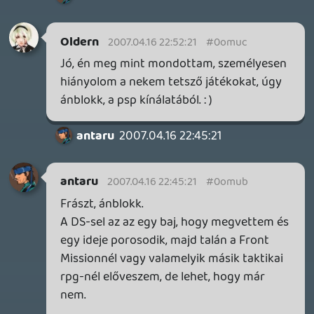
Űrdongó
2007.04.16 20:48:17
#0omu2
Nagyon jó lett ez a Podcast is. Örülök,
hogy a Quake IV nem csak nekem nem
tetszett. 😃
A Raven software azért szerintem
készítettt egy-kettő ha nem is kiváló, de a
középkategórián felülemelkedő játékot is.
Szubjektív vélemény de nekem annak
idején a Heretic 2 nagyon bejött. Valamint
a Jedi Outcast és Academy is...bár ezek a
játékok lehet inkább a már jól bejáratott
SW univerzum miatt kerekedhettek egy
átlagos FPS fölé. Mindenesetre én, virtuális
lézerkardokkal még soha nem
párbajoztam olyan jót mint az Academy-
ban. 🙂
Piniata
2007.04.16 20:41:16
#0omu1
Egyébként a zenét honnan vettétek?
Nagyon ismerős.