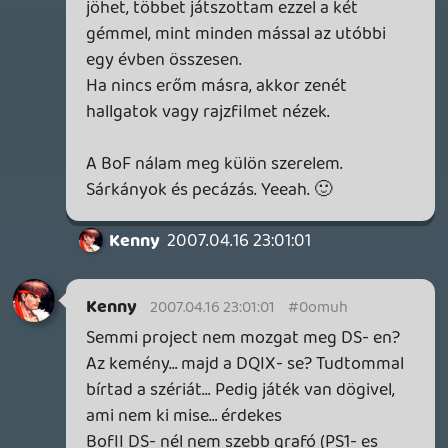
Mert én én vagyok és azt csinálom, amit a
legjobban szeretek. 😛
Oldern
2007.04.16 22:34:50
Oldern
2007.04.16 22:34:50
#0omua
Antaru, milyen dzsenerésön?
Hordozható játékgép? Naná, DS.
Hordozható...emulálóparadicsom? : P
Hordozható...zenelejátszó, filmlejátszó?
Hordozható...médiacenter? Oké, felőlem
lehet a psp.
Ettől még nem érdemes látványosan
figyelmen kívül hagyni a ds-t, szerintem
😛
antaru
2007.04.16 22:28:17
antaru
2007.04.16 22:28:17
#0omu9
Csak így egybe:
A PSP (szerintem) a jelenlegi dzsenerésön