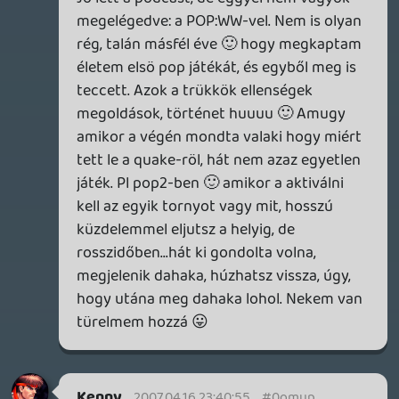
antaru
2007.04.16 23:21:05
#0omum
"Persze, lehet hogy nem olyan jó a hang, de
kit érdekel? Én ezeket amúgy is hang
nélkül szoktam játszani - nem a hang teszi
a jó stratégiát. ÚGyhogy : )"
Szerintem lassan csukott szemmel kellene
játszanod (és persze hang nélkül) úgy is
stratégia maradna, csak a kihívás lenne
picit nagyobb. :P:P:P
Oldern
2007.04.16 23:14:43
antaru
2007.04.16 23:19:52
#0omul
Hagyjuk már a multiplatformot.
Egyszerűen nem vagyok hajlandó tévé elé
ülni, a psp képernyője szebb és mindenhol
ott van velem, a tévém meg csak otthon.
Időpazarlás lenne PS2-n vagy egyéb
tévégépen játszani, mert kevesebbet