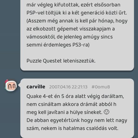
12 órája
3
THQ NORDIC ÚJDONSÁGOK – EZ TÖRTÉNT PÉNTEKEN
THQ Nordic Digital Showcase összefoglaló.
16 órája
4
GTA A NETFLIXEN – EZ TÖRTÉNT CSÜTÖRTÖKÖN
Továbbá: Warrior Cats: Clans of the Forest, Onimusha:
Way of the Sword, TOEM 2, Quake remaster.
1 napja
9
SENARA: THE SACRAMENT
TESZT
Szektások, mélytengeri rémek és egy realisztikus
óceánjáró. A SENARA-ban első pillantásra minden
megvan, ami a sikerhez kell, ez az összkép azonban
becsapós.
2 napja
5