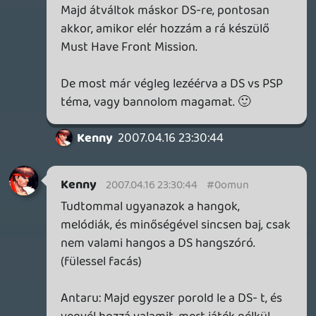
Oldern
2007.04.16 23:14:43
#0omuj
Jó, de most felsoroltál három
multiplatform címet... Bof egy ps-átirat,
Lumines van ps2-re, x360-ra, Puzzle Quest
meg DS-re is (csak hogy hordozhatónál
maradjunk).
Persze, lehet hogy nem olyan jó a hang, de
kit érdekel? Én ezeket amúgy is hang
nélkül szoktam játszani - nem a hang teszi
a jó stratégiát. ÚGyhogy : )
antaru
2007.04.16 23:10:42
antaru
2007.04.16 23:10:42
#0omui
Hörrrrr....
Nem igaz, hogy senki nem ért semmit. 😃
Dehogynem mozgat, több dolog is:
Trauma Center kicsit, meg a várható