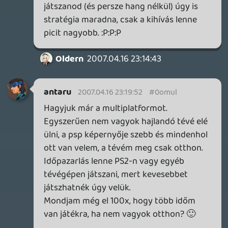
Az kemény… majd a DQIX- se? Tudtommal
bírtad a szériát... Pedig játék van dögivel,
ami nem ki mise… érdekes
BofII DS- nél nem szebb grafó (PS1- es
port), Locoroco és Puzzle Quest az sem
több, vagy nem a grafika miatt nem
erőlteted? Rpg- k sem mozgatnak már,
csak ami Sony gépre jön?
antaru
2007.04.16 22:45:21
antaru
2007.04.16 22:58:21
#0omug
Ülj otthon. 🙂 Akkor jó azon is.
De mint mondottam: tényleg személyes
ízlés dolga a psp, sokat nyom a latban,
hogy nem nagyon ülök itthon, de ha igen,
akkor már nem nagyon marad idő játékra.
Na over, ne offoljunk.
Oldern
2007.04.16 22:55:10