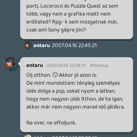
legjobb gépe, rengeteg funkciót ellát és
bárhová cipelhető, sőt, beépített HD-
tévéje van.
Ami miatt viszont ennyiszer feltűnik a
podcastokban, annak az oka az, hogy lovas
leginkább pécén lovagol, ghz - aki "a
legnagyobb" xboxos - nem ér rá
csütörtökön, hzx és én pedig jelenleg nem
éreztük még elérkezettnek az időt arra,
hogy megvegyük a 360-at, wii-t, ps3-at.
A PS2 (kortársairól nem is beszélve) most
már végleg kifutottak, ezért elsősorban
PSP-vel töltjük ki a két generáció közti űrt.
(Asszem még annak is kell pár hónap, hogy
az elkobzott gépemet visszakapjam a
vámosoktól, de jelenleg amúgy sincs
semmi érdemleges PS3-ra)
Puzzle Questet leteniszeztük.
carville
2007.04.16 22:21:13
#0omu8