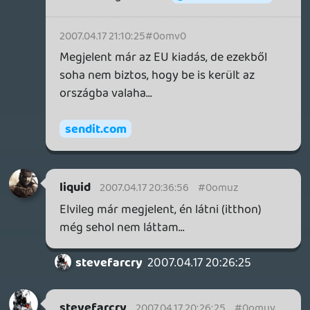
carville
2007.04.17 19:21:00
carville
2007.04.17 19:21:00
#0omuw
Feka színből lesz 100k, a többi Elite
ugyanúgy fehér lesz, de lesz. Ezzel együtt
megszüntetik a Core pakkot (amíg el nem
fogy a készlet), a Premium árát pedig
idővel csökkenteni fogják.
Én ezeket hallottam.
hzx
2007.04.17 17:32:06
bixiboy
2007.04.17 18:03:23
#0omuv
végighallgattam, grat, jó lett 🙂 az elején
kicsit összevissza, de aztán a vége felé
egyre jobb lesz..
- a Resident 4 Wii porton nem értem miért
akadtok ki - és nem csak ti, hanem
mindenki - amikor az összes UBi,
Activision meg EA játék kijön mindenre,
sztem ennél a Resi 4 már csak a Wiimote