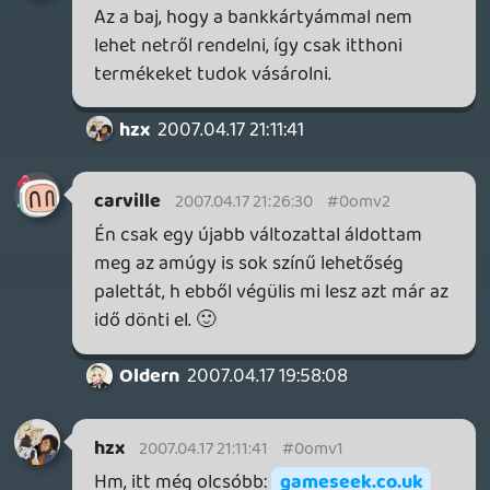
országba valaha...
sendit.com
liquid
2007.04.17 20:36:56
#0omuz
Elvileg már megjelent, én látni (itthon)
még sehol nem láttam...
stevefarcry
2007.04.17 20:26:25
stevefarcry
2007.04.17 20:26:25
#0omuy
Akkor senki sem akar válaszolni nekem,
hogy itthon lehet már kapni a puzzle
quest-t psp-re??
Oldern
2007.04.17 19:58:08
#0omux
Microsoft szerint viszont marad a Core IS.
No? : )