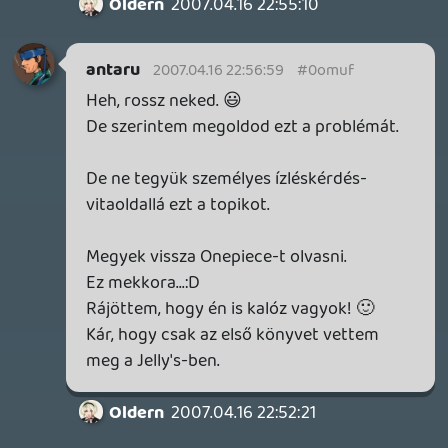
Quake 4-et én 5 óra alatt végig daráltam,
nem csináltam akkora drámát abból h
meg kell javítani a hülye síneket. 🙂
De abban egyetértünk hogy nem lett nagy
szám, nekem is hatalmas csalódás volt.
Doberman
2007.04.16 22:07:31
#0omu7
A Jak 3 egyébként nem szimplán könnyű
volt. Én spéciel - a tenger sok eszemmel -
a játék 80% nál jöttem rá, hogy tudom
magam gyógyítani az egyik skill-l. Ennek
ellenére is érezhető volt, hogy qrvára
visszavettek belőle.
stevefarcry
2007.04.16 22:04:36
#0omu6
A Puzzle Quest, az már kapható itthon
psp-re?? Vagy külföldről szerváltátok??
Kenny
2007.04.16 21:35:20
#0omu5