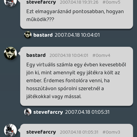
stevefarcry
2007.04.18 01:05:31
#0omv3
Az a baj, hogy a bankkártyámmal nem
lehet netről rendelni, így csak itthoni
termékeket tudok vásárolni.
hzx
2007.04.17 21:11:41
carville
2007.04.17 21:26:30
#0omv2
Én csak egy újabb változattal áldottam
meg az amúgy is sok színű lehetőség
palettát, h ebből végülis mi lesz azt már az
idő dönti el. 🙂
Oldern
2007.04.17 19:58:08
hzx
2007.04.17 21:11:41
#0omv1
Hm, itt még olcsóbb:
gameseek.co.uk
2007.04.17 21:10:25
#0omv0
Megjelent már az EU kiadás, de ezekből
soha nem biztos, hogy be is került az