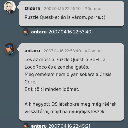
Meg PC- re 😃 itt a demo:
gamedaily.com
Kenny
2007.04.16 21:33:29
Kenny
2007.04.16 21:33:29
#0omu4
Nem is kelll... mintha Puzzle Quest- et
nyomatták volna, ami DS- re is van 😛
ds.ign.com
Oldern
2007.04.16 19:10:15
thomasina4
2007.04.16 20:58:00
#0omu3
Egy Academy féle lézerkardozós
mindenkit félbevágós játék wii-re lenne jó...
amugy most szedem a podcastet, kíváncsi
vagyok rá 🙂
Űrdongó
2007.04.16 20:48:17