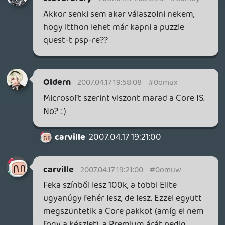
kihasználása miatt is csak jobb lehet,
szóval nem értem miért kellene budgetnek
lennie, és miért csalódás..?
- a Wii-vel tökre egyetértek, az egy külön
világ, úgy kell elfogadni ahogy van 🙂 a
maga módján nagyon fasza kis gép
- a Metroid Prime meg látom titeket is
megfogott 😃 iszonyat kemény az a játék,
de nagyon megéri játszani vele, olyat ad
amit semmi más
hzx
2007.04.17 17:32:06
#0omuu
Ezt mi sem tudtuk tisztázni: az Elite
szerintem sem lesz limitált kiadás, hanem
egy harmadik SKU, míg Liquidék szerint
csak pár százezer darab készül majd
belőle...
bixiboy
2007.04.17 17:12:02
#0omut
na végre eljutottam odáig, hogy