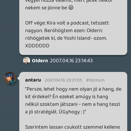
taktikai rpg-k nagyon.
A Dragon Quest IX-et is várom.
De mint írtam, nem ezért nem cipelem a
DS-t, hanem azért, mert bőven elég a PSP
arra az icike-picike időre, ami van nekem
egy nap.
Lumines vagy Puzzle Quest bármikor
jöhet, többet játszottam ezzel a két
gémmel, mint minden mással az utóbbi
egy évben összesen.
Ha nincs erőm másra, akkor zenét
hallgatok vagy rajzfilmet nézek.
A BoF nálam meg külön szerelem.
Sárkányok és pecázás. Yeeah. 🙂
Kenny
2007.04.16 23:01:01
Kenny
2007.04.16 23:01:01
#0omuh
Semmi project nem mozgat meg DS- en?