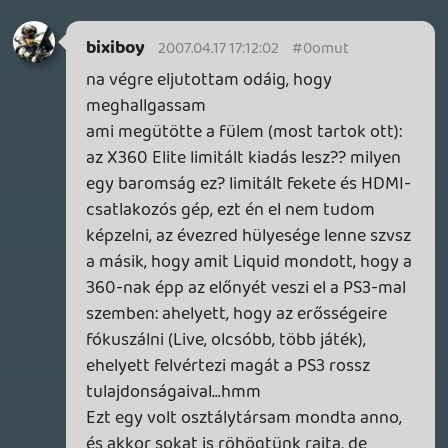
Kenny
2007.04.16 23:40:55
#0omup
Nem bántás miatt írtam! 😉 Peace!
antaru
2007.04.16 23:37:57
antaru
2007.04.16 23:37:57
#0omuo
Tényleg zárásképp:
Egy dolgot tisztázzunk, ugyanolyan
játékos vagyok, mint mindenki más.
Csak azért mert piros a nevem, nem
fogom állandóan az összes gépet
favorizálni (de utálni sem fogom egyiket
sem).
Az életvitelembe pillanatnyilag egy gép fér
bele, ami jelenleg a psp, sokban
köszönhető ez multimédiás
tulajdonságainak is.
Majd átváltok máskor DS-re, pontosan
akkor, amikor elér hozzám a rá készülő
Must Have Front Mission.