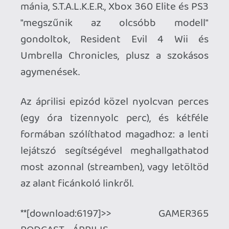
Az áprilisi epizód közel nyolcvan perces
(egy óra tizennyolc perc), és kétféle
formában szólíthatod magadhoz: a lenti
lejátszó segítségével meghallgathatod
most azonnal (streamben), vagy letöltöd
az alant ficánkoló linkről.
**[download:6197]>> GAMER365
PODCAST - ÁPRILIS
Ahhoz, hogy te is hozzászólj, be kell
jelentkezned!
1 / 2