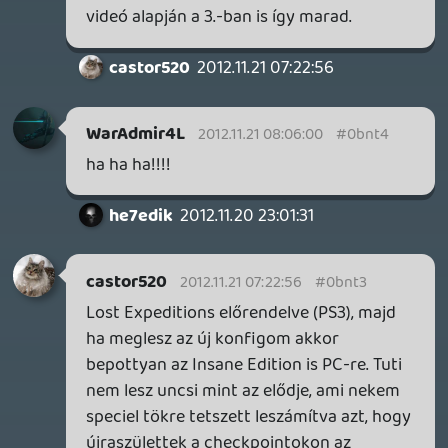
casper007
2012.11.20 23:43:29
#0bnt0
Sajnos a Killzone-nal nem játszottam.
Melyik elemre gondoltál?
he7edik
2012.11.20 23:02:08
Rey92
2012.11.20 23:21:03
#0bnsz
Előrendeltem!Remélem nem fogom
megbánni és unom magam halálra mint a
második rész esetében!
he7edik
2012.11.20 23:02:08
#0bnsy
A KZ3-ból lopták...
casper007
2012.11.20 21:23:27
he7edik
2012.11.20 23:01:31
#0bnsx
Kár hogy nem értesz hozzá...
Kencsu
2012.11.20 20:19:36