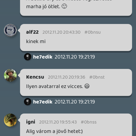
1 napja
7
THQ NORDIC ÚJDONSÁGOK – EZ TÖRTÉNT PÉNTEKEN
THQ Nordic Digital Showcase összefoglaló.
1 napja
5
GTA A NETFLIXEN – EZ TÖRTÉNT CSÜTÖRTÖKÖN
Továbbá: Warrior Cats: Clans of the Forest, Onimusha:
Way of the Sword, TOEM 2, Quake remaster.
2 napja
9
SENARA: THE SACRAMENT
TESZT
Szektások, mélytengeri rémek és egy realisztikus
óceánjáró. A SENARA-ban első pillantásra minden
megvan, ami a sikerhez kell, ez az összkép azonban
becsapós.
2 napja
5
MEGJELENÉSI DÁTUMOK NAPJA – EZ TÖRTÉNT SZERDÁN