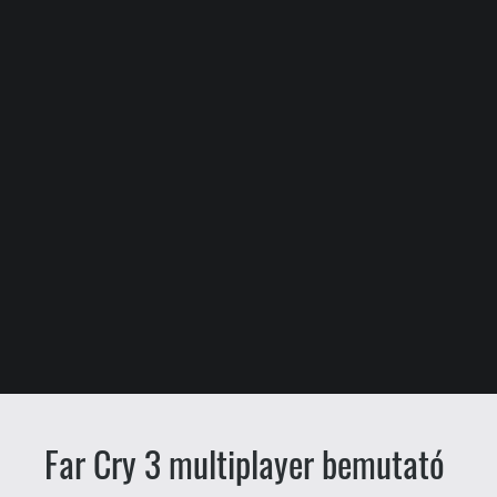
Far Cry 3 multiplayer bemutató
drag
Csető Zsolt
2012.11.20. 18:59
Érdekel, hogy milyen lesz a hónap végén
megjelenő Far Cry 3 kompetitív
multiplayere? Akkor a fenti videót
mindenképpen ajánljuk megtekintésre:
alapos ízelítőt nyújt az egymás elleni
csatározásból.