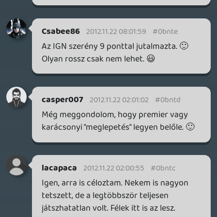
Hunk2
2012.11.21 20:30:33
#0bnta
Karácsonyi ajándék. Szép lesz a
karácsonyest!
he7edik
2012.11.21 13:47:15
#0bnt9
GR : Future Soldier kibaszott jó de a
hosting még fél év után is botrányos.
lacapaca
2012.11.21 12:47:31
lacapaca
2012.11.21 12:47:31
#0bnt8
Játék végi animációt biztos a kisgyerekek
miatt rakták bele:P Ubisoft-tól jó multit
még nem nagyon láttam, mármint
technikai értelemben. Általában sikeresen
versenyben vannak a leglagosabb játék
címéért...de ne legyen igazam...
ssj4vegita
2012.11.21 10:17:16
#0bnt7