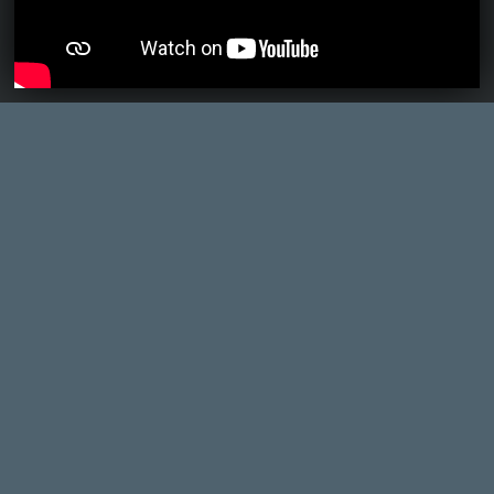
Ahhoz, hogy te is hozzászólj, be kell
jelentkezned!
Coca82
2012.11.22 15:26:20
#0bntf
Király lesz :)))))))
Csabee86
2012.11.22 08:01:59
#0bnte
Az IGN szerény 9 ponttal jutalmazta. 🙂
Olyan rossz csak nem lehet. 😃