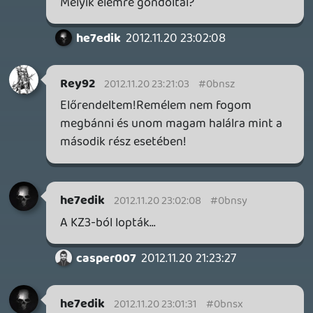
he7edik
2012.11.20 19:21:19
he7edik
2012.11.20 19:21:19
#0bnsp
Ugyan olyan buta és ötlettelen
alf22
2012.11.20 19:11:42
alf22
2012.11.20 19:11:42
#0bnso
nagyon felcsigázott. Vetekszik a
coddal,hogy melyiket szerezzem be elöbb.