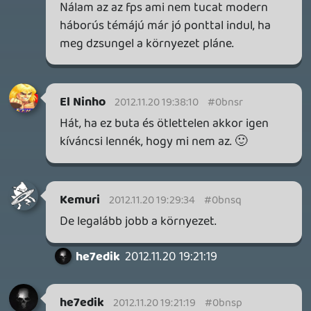
Benne: Isle of Reveries, Beaten Path, Moonlighter 2: The
Endless Vault, Fallen Tear: The Ascension.
3 napja
2
CORSAIR CLIPPER PRO MINI 60 - KICSI, DE ERŐS
TESZT
3 napja
5
FIRE EMBLEM: FORTUNE'S WEAVE DIRECT, MAFIA: THE OLD
COUNTRY DLC – EZ TÖRTÉNT KEDDEN
Továbbá: Crimson Moon, The Walking Dead: Streets of
Survival, Endless Legend II.
4 napja
4
GAME PASS: AUGUSZTUS ELSŐ HETEI
A Beast of Reincarnation premier árnyékában ezúttal
inkább a Premium előfizetők könyvtára növekedik majd
a következő néhány napban.
4 napja
7