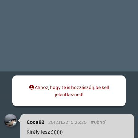
casper007
2012.11.22 02:01:02
#0bntd
Még meggondolom, hogy premier vagy
karácsonyi "meglepetés" legyen belőle. 🙂
lacapaca
2012.11.22 02:00:55
#0bntc
Igen, arra is céloztam. Nekem is nagyon
tetszett, de a legtöbbször teljesen
játszhatatlan volt. Félek itt is az lesz.
he7edik
2012.11.21 13:47:15
Kencsu
2012.11.21 22:27:49
#0bntb
Ja, igen, ehhez kurva nagy szakértelem
kell. Bocsáss meg, és vezess, Neo.
he7edik
2012.11.20 23:01:31