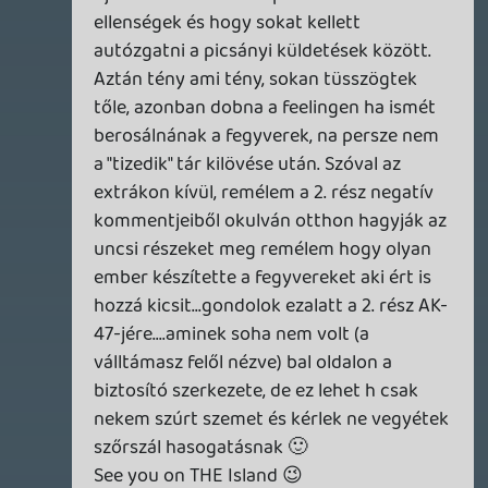
ssj4vegita
2012.11.20 21:46:34
#0bnsw
Az avatarjában megtalálod a választ. 😉
Amúgy nekem simán esélyes az egyik
valaha legtöbbet játszott multi játékra.
Úgy érzem ez simán le fog kötni
nextgenig. 🙂
El Ninho
2012.11.20 19:38:10
casper007
2012.11.20 21:23:27
#0bnsv
A Battle Cry és a meccs végi szívatás
marha jó ötlet. 🙂
alf22
2012.11.20 20:43:30
#0bnsu
kinek mi
he7edik
2012.11.20 19:21:19