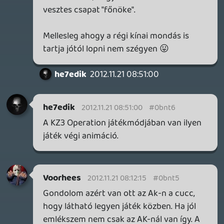
ember készítette a fegyvereket aki ért is
hozzá kicsit...gondolok ezalatt a 2. rész AK-
47-jére....aminek soha nem volt (a
válltámasz felől nézve) bal oldalon a
biztosító szerkezete, de ez lehet h csak
nekem szúrt szemet és kérlek ne vegyétek
szőrszál hasogatásnak 🙂
See you on THE Island 😉
pelenka35
2012.11.21 06:48:58
#0bnt2
+1
Kencsu
2012.11.20 20:19:36
Mr.C
2012.11.21 02:19:06
#0bnt1
Szinten berendelve. Insane edition!:)
Viszlát a szigeten!:)
Rey92
2012.11.20 23:21:03