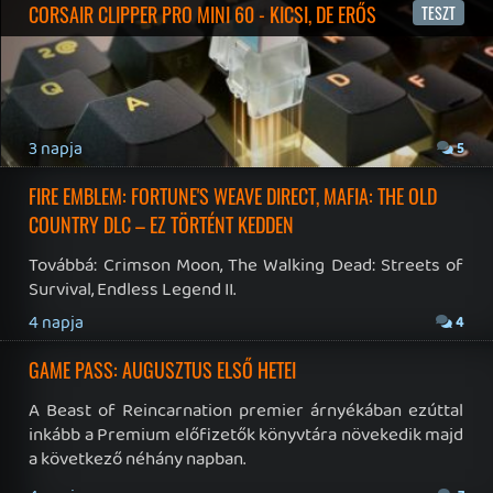
19 éve videójáték minden nap! Copyright 365 Media Kft
Impresszum
|
Hirdetési ajánlatunk
|
Felhasználási feltételek
|
Adatvédelmi elveink
|
Sütik
Hírek
|
Cikkek
|
Podcastok
|
Blogok
|
Gaming Fórum
|
Offtopic Fórum
RSS
|
Blog RSS
|
Podcast RSS
|
Instagram
|
Youtube
|
Facebook
|
Twitter
|
Patreon