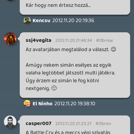
KILN - A DOUBLE FINE NEM KÖCSÖGÖL!
TESZT
37 perce
DOOM: THE DARK AGES - REVELATIONS DLC
TESZT