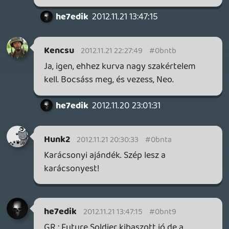
Persze van, csak ott kurvára nincs
beleszólásod, hogy életben marad-e a
vesztes csapat "főnöke".
Mellesleg ahogy a régi kínai mondás is
tartja jótól lopni nem szégyen 😛
he7edik
2012.11.21 08:51:00
he7edik
2012.11.21 08:51:00
#0bnt6
A KZ3 Operation játékmódjában van ilyen
játék végi animáció.
Voorhees
2012.11.21 08:12:15
#0bnt5
Gondolom azért van ott az Ak-n a cucc,
hogy látható legyen játék közben. Ha jól
emlékszem nem csak az AK-nál van így. A
videó alapján a 3.-ban is így marad.
castor520
2012.11.21 07:22:56