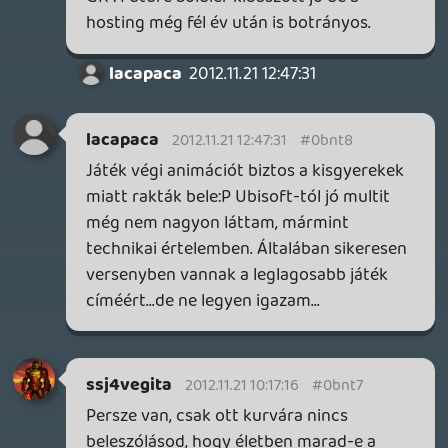
WarAdmir4L
2012.11.21 08:06:00
#0bnt4
ha ha ha!!!!
he7edik
2012.11.20 23:01:31
castor520
2012.11.21 07:22:56
#0bnt3
Lost Expeditions előrendelve (PS3), majd
ha meglesz az új konfigom akkor
bepottyan az Insane Edition is PC-re. Tuti
nem lesz uncsi mint az elődje, ami nekem
speciel tökre tetszett leszámítva azt, hogy
újraszülettek a checkpointokon az
ellenségek és hogy sokat kellett
autózgatni a picsányi küldetések között.
Aztán tény ami tény, sokan tüsszögtek
tőle, azonban dobna a feelingen ha ismét
berosálnának a fegyverek, na persze nem
a "tizedik" tár kilövése után. Szóval az
extrákon kívül, remélem a 2. rész negatív
kommentjeiből okulván otthon hagyják az
uncsi részeket meg remélem hogy olyan