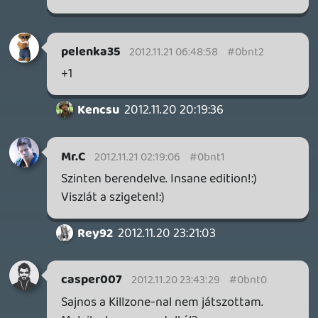
Kencsu
2012.11.20 20:19:36
#0bnst
Ilyen avatarral ez vicces. 😃
he7edik
2012.11.20 19:21:19
igni
2012.11.20 19:55:43
#0bnss
Alig várom a jövő hetet:)
Nálam az az fps ami nem tucat modern
háborús témájú már jó ponttal indul, ha
meg dzsungel a környezet pláne.
El Ninho
2012.11.20 19:38:10
#0bnsr
Hát, ha ez buta és ötlettelen akkor igen
kíváncsi lennék, hogy mi nem az. 🙂
Kemuri
2012.11.20 19:29:34
#0bnsq
De legalább jobb a környezet.