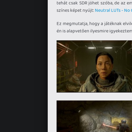
tehát csak SDR jöhet szóba, de az e
színes képet nyújt:
Neutral LUTs - No C
Ez megmutatja, hogy a játéknak elvile
én is alapvetően ilyesmire igyekezt