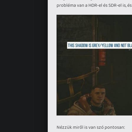
probléma van a HDR-el és SDR-el is, 
Nézzük miről is van szó pontosan: