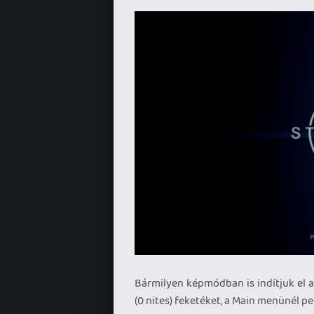
Bármilyen képmódban is indítjuk el a
(0 nites) feketéket, a Main menünél pe