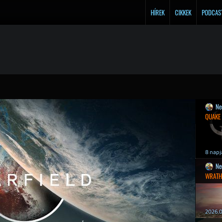
HÍREK
CIKKEK
PODCAS
Ne
QUAKE
8 napj
Ne
WRATH
2026.0