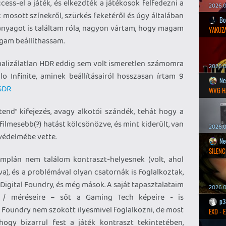
ccess-el a játék, és elkezdték a játékosok felfedezni a
2026.0
 mosott színekről, szürkés feketéről és úgy általában
Bo
anyagot is találtam róla, nagyon vártam, hogy magam
YAKUZA
agam beállíthassam.
imalizálatlan HDR eddig sem volt ismeretlen számomra
2026.05
lo Infinite, aminek beállításairól hosszasan írtam 9
Ne
 SDR
WVG H
tend” kifejezés, avagy alkotói szándék, tehát hogy a
g filmesebb(?) hatást kölcsönözve, és mint kiderült, van
2026.0
s védelmébe vette.
Ne
SILENC
mplán nem találom kontraszt-helyesnek (volt, ahol
a), és a problémával olyan csatornák is foglalkoztak,
 Digital Foundry, és még mások. A saját tapasztalataim
2026.0
e / méréseire – sőt a Gaming Tech képeire - is
p3
Foundry nem szokott ilyesmivel foglalkozni, de most
EXD - 
hogy bizarrul fest a játék kontraszt tekintetében,