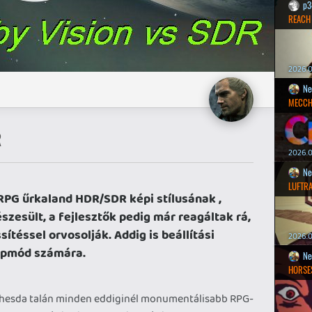
p3
REACH
2026.0
Ne
MECCH
R
2026.0
Ne
LUFTR
RPG űrkaland HDR/SDR képi stílusának ,
zesült, a fejlesztők pedig már reagáltak rá,
sítéssel orvosolják. Addig is beállítási
2026.0
épmód számára.
Ne
HORSE
thesda talán minden eddiginél monumentálisabb RPG-