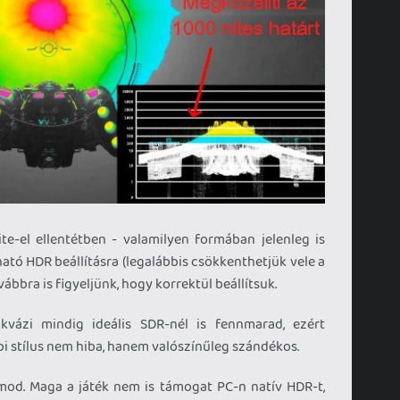
te-el ellentétben - valamilyen formában jelenleg is
ató HDR beállításra (legalábbis csökkenthetjük vele a
ábbra is figyeljünk, hogy korrektül beállítsuk.
vázi mindig ideális SDR-nél is fennmarad, ezért
pi stílus nem hiba, hanem valószínűleg szándékos.
od. Maga a játék nem is támogat PC-n natív HDR-t,