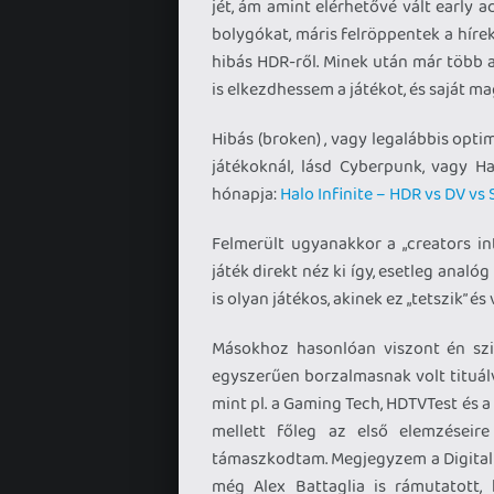
jét, ám amint elérhetővé vált early a
bolygókat, máris felröppentek a hírek
hibás HDR-ről. Minek után már több 
is elkezdhessem a játékot, és saját m
Hibás (broken) , vagy legalábbis opt
játékoknál, lásd Cyberpunk, vagy Ha
hónapja:
Halo Infinite – HDR vs DV vs
Felmerült ugyanakkor a „creators in
játék direkt néz ki így, esetleg analó
is olyan játékos, akinek ez „tetszik” é
Másokhoz hasonlóan viszont én szi
egyszerűen borzalmasnak volt tituálv
mint pl. a Gaming Tech, HDTVTest és a
mellett főleg az első elemzéseir
támaszkodtam. Megjegyzem a Digital 
még Alex Battaglia is rámutatott, 