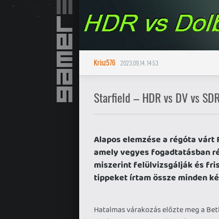
Krisz576
2023.09.14. 14:53
Starfield – HDR vs DV vs SD
Alapos elemzése a régóta várt 
amely vegyes fogadtatásban rés
miszerint felülvizsgálják és fris
tippeket írtam össze minden k
Hatalmas várakozás előzte meg a Be