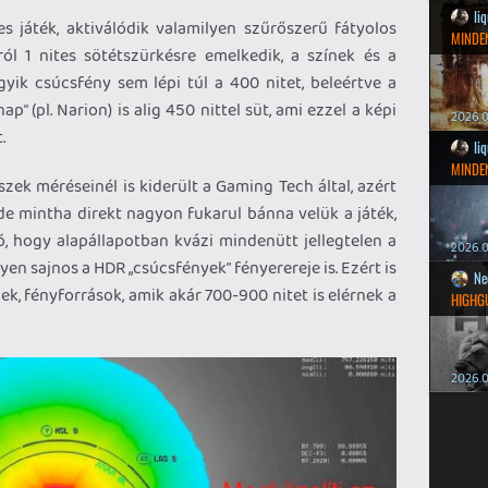
li
s játék, aktiválódik valamilyen szűrőszerű fátyolos
MINDEN
ól 1 nites sötétszürkésre emelkedik, a színek és a
gyik csúcsfény sem lépi túl a 400 nitet, beleértve a
ap” (pl. Narion) is alig 450 nittel süt, ami ezzel a képi
2026.0
.
li
MINDEN
zek méréseinél is kiderült a Gaming Tech által, azért
de mintha direkt nagyon fukarul bánna velük a játék,
 hogy alapállapotban kvázi mindenütt jellegtelen a
2026.0
lyen sajnos a HDR „csúcsfények” fényerereje is. Ezért is
Ne
k, fényforrások, amik akár 700-900 nitet is elérnek a
HIGHG
2026.0