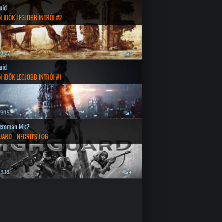
quid
 IDŐK LEGJOBB INTRÓI #2
3.27.
1
quid
 IDŐK LEGJOBB INTRÓI #1
3.15.
1
croman Mk2
UARD - NECRO'S LOG
3.13.
4