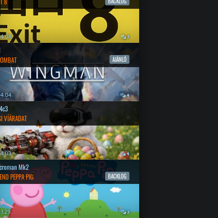
T 8
BACKLOG
4.08.
7
l
COMBAT
AJÁNLÓ
4.04.
4
4c3
SI VÍÁRADAT
4.03.
4
croman Mk2
END PEPPA PIG
BACKLOG
3.29.
2