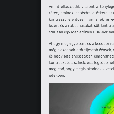
Amint elkezdődik viszont a ténylege
réteg, aminek hatására a fekete 0-r
kontraszt jelentősen romlanak, és e
lézert és a robbanásokat, sőt kint a „n
stílussal egy igen erőtlen HDR-nek hat
Ahogy megfigyeltem, és a későbbi rés
mégis akadnak erőteljesebb fények, 
és nagy általánosságban elmondható,
kontraszt és a színek, és a legtöbb he
meglepő, hogy mégis akadnak kivétele
játékban: