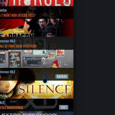
5.20.
20
untyy
 7 MIÉRT NEM JÁTSZOL VELE?
.11.
croman Mk2
ALL OF FAME 2026 NYERTESEK
5.07.
3
croman Mk2
E
BACKLOG
4.28.
6
4c3
EXTRA DIMENSIONAL
TESZT