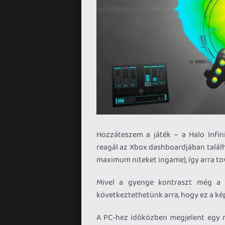
Hozzáteszem a játék – a Halo Infini
reagál az Xbox dashboardjában találh
maximum niteket ingame), így arra tov
Mivel a gyenge kontraszt még a k
következtethetünk arra, hogy ez a ké
A PC-hez időközben megjelent egy m