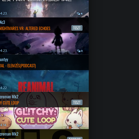
4.23.
4
4c3
 NIGHTMARES VR: ALTERED ECHOES
TESZT
4.23.
3
untyy
AL - ELEMZÉS(PODCAST)
4.22.
croman Mk2
Y CUTE LOOP
TESZT
4.14.
11
croman Mk2