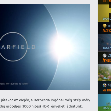
THE EXI
2026.0
ax
AACE 
2026.0
p3
ÁPRILI
2026.0
Ne
MY FRI
 játékot az elején, a Bethesda logónál még szép mély
dig erőteljes (1000 nites) HDR fényeket láthatunk.
2026.0