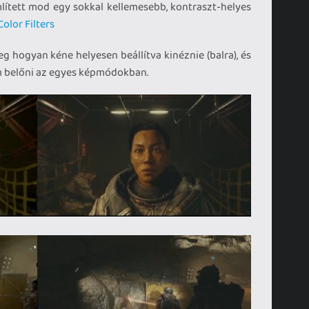
mlített mod egy sokkal kellemesebb, kontraszt-helyes
olor Filters
g hogyan kéne helyesen beállítva kinéznie (balra), és
em belőni az egyes képmódokban.