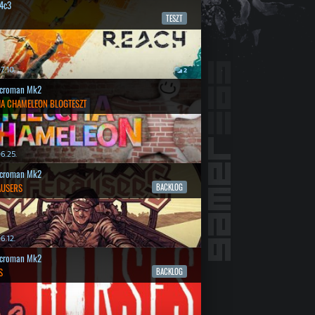
4c3
TESZT
7.10.
2
croman Mk2
A CHAMELEON BLOGTESZT
6.25.
croman Mk2
AUSERS
BACKLOG
6.12.
croman Mk2
S
BACKLOG