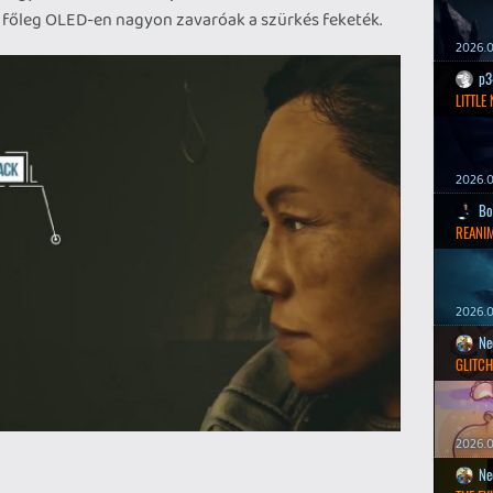
és főleg OLED-en nagyon zavaróak a szürkés feketék.
2026.0
p3
LITTLE
2026.0
Bo
REANIM
2026.0
Ne
GLITCH
2026.0
Ne