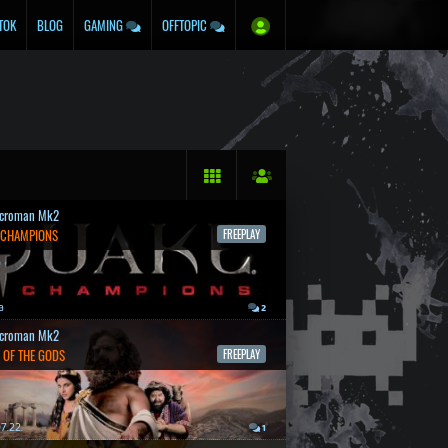
TOK
BLOG
GAMING
OFFTOPIC
croman Mk2
 CHAMPIONS
FREEPLAY
a
2
croman Mk2
 OF THE GODS
FREEPLAY
7.22.
1