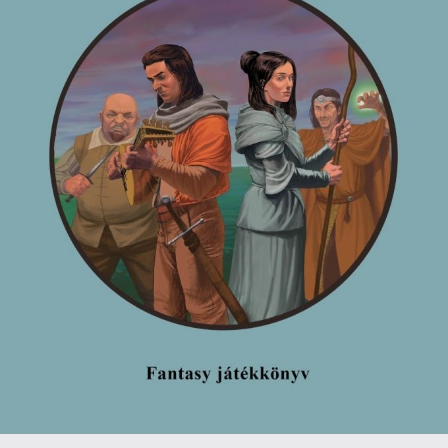
történetük és ebből adódóan a céljaik is,
ezért különböző dolgok történnek velük
a kalandjuk során. A két sztoriszál nem
fut össze, de amikor az egyiken
túlvagyunk (akár sikertelenül is), a
másiknál már sokkal jobban otthon
érezzük magunkat az Eingurd
királyságban - pedig nagyon más a két út.
Rheana a Béke istennőjének papja, akinek
feladatként az jut, hogy kutasson fel öt
ősi szobrot, amivel megakadályozhatja a
kibontakozó politikai káoszt és háborút.
Kis túlzással a világ terhe nyugszik a
vállán. Vele szemben Talasin - aki a
zenélés mellett kisstílű bűnözésből
tartja fent magát - egy napon rossz
személynek tesz keresztbe. Neki "csak"
rengeteg pénzt kell összegyűjtenie, hogy
megmentse a biztosítékként fogva