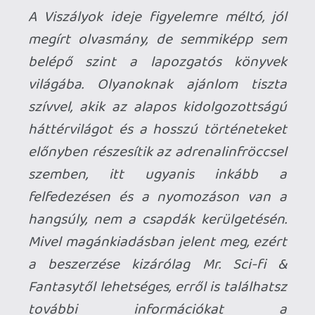
22 órája
3
FIRE EMBLEM: FORTUNE'S WEAVE DIRECT, MAFIA: THE OLD
COUNTRY DLC – EZ TÖRTÉNT KEDDEN
Továbbá: Crimson Moon, The Walking Dead: Streets of
Survival, Endless Legend II.
1 napja
4
GAME PASS: AUGUSZTUS ELSŐ HETEI
A Beast of Reincarnation premier árnyékában ezúttal
inkább a Premium előfizetők könyvtára növekedik majd
a következő néhány napban.
2 napja
7
HETI MEGJELENÉSEK | 2026 #32
PREMIER
3 napja
7
IAN LIVINGSTONE - A VÉR-SZIGET LABIRINTUSA
KÖNYV