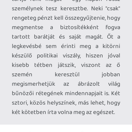
ellentétben nem csak azért szerepelnek
rajta, hogy kerek legyen a világ, hanem
azért, mert minden egyes pont
meglátogatható, akár többször is.
Szkeptikus vagy azzal kapcsolatban, hogy
ez működik-e? Én ha nem is kételkedtem,
de mindenképpen kiváncsi voltam arra,
hogyan lehet megoldani azt, hogy ne
végtelen loopokat fussunk, ami a kihívást
is gallyra vágná. Ezt a szerző azzal oldotta
meg, hogy Rheanának és Talasinnak is
csak korlátozott számú nap áll a
rendelkezésére, és minden egyes
napváltásnál le kell jegyeznie a
játékosnak, hogy éppen hol tart. A papnő
az új király megkoronázásáig kap csak
lehetőséget arra, hogy kutasson a
szobrocskák után, Talasinnál pedig
ugyanez a harminckilenc nap jelenti a