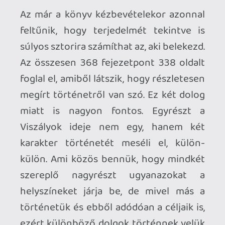
tartott barátját és saját magát. Őt a
legkevésbé sem érinti meg a kitörni
készülő politikai viszály, hiszen jóval
kisebb tétben játszik, viszont az ő
szemén keresztül jobban
megismerhetjük az ábrázolt világ
bűnözői rétegének mindennapjait is. Két
sztori, közös helyszínek, más lehet, hogy
két kötetben írta volna meg az egészet.