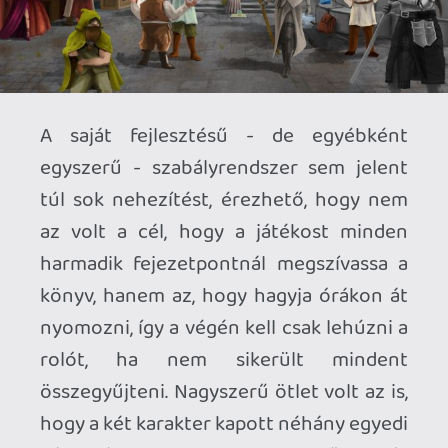
Ahhoz, hogy te is hozzászólj, be kell
jelentkezned!
Wakka
2022.09.29 12:40:47
#1xnyu
na, ismét visszatért a kedvenc rovatom
egy must buy kötettel!
mr sci-fi & fantasy-vel már boltoltam
korábban nagy forma! :>
Gardan De Thor
2022.09.29 07:11:12
#1xnxv
Köszönöm a beszámolót!