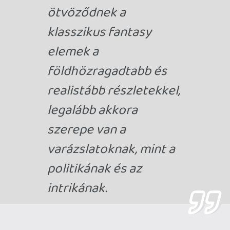
az volt a cél, hogy a játékost minden
harmadik fejezetpontnál megszívassa a
könyv, hanem az, hogy hagyja órákon át
nyomozni, így a végén kell csak lehúzni a
rolót, ha nem sikerült mindent
összegyűjteni. Nagyszerű ötlet volt az is,
hogy a két karakter kapott néhány egyedi
képességet, aminek köszönhetően más
stílusban veszik az akadályokat, de hát
egy Béke papnőtől el is várható, hogy az
összecsapások nagy részét
stresszmentesen oldja meg, a kobzos
pedig a hangszerével vágja ki magát
néhány nehéz helyzetből.