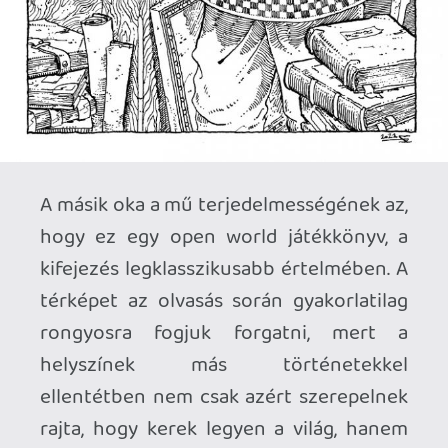
szerepe van a
varázslatoknak, mint a
politikának és az
intrikának.
A Viszályok idejében éppen ezért a
nehézséget nem az adja, hogy minden
sarkon a halál leselkedik ránk (ilyen
nagyon ritkán fog előfordulni, és akkor
sem olyan olcsó megoldásokkal, ahogy
azt sok Fighting Fantasy kötetben
megszokhattuk), hanem az, hogy ahogy
telnek a napok, egyre jobban
kétségbeesünk. Rheanával kezdve elsőre
a huszadik nap tájékán tört rám a pánik,
amikor az ötből még az első szobrot sem