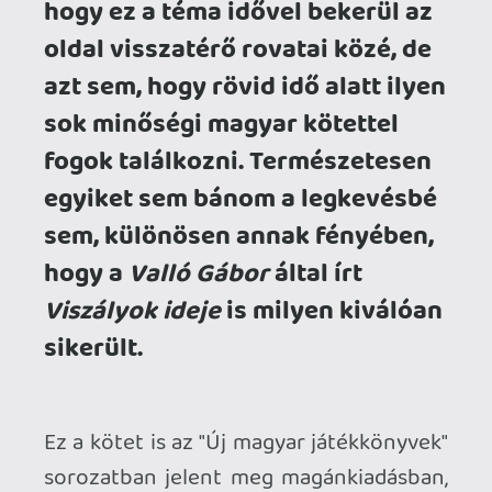
sorozatban jelent meg magánkiadásban,
de ez a történet nem a korábban általunk
is bemutatott Vindgardia világában
játszódik, hanem a szerző saját
kreálmányaként Eingurd királyságában.
És hogy milyen ez a birodalom?
Nagyszerűen ötvöződnek a klasszikus
fantasy elemek a földhözragadtabb és
realistább részletekkel, legalább akkora
szerepe van a varázslatoknak, mint a
politikának és az intrikának. A települések
fekvése, funkciói és szerepe a politikai
játszmákban jól át van gondolva, a
karakterek motivációi kellőképpen ki
vannak fejtve és alá vannak támasztva,
olvasás közben nem tölt el minket
szekunder szégyenérzet amiatt, mert
logikátlanul minden bele lett dobálva,
ami sok fantasy történet élvezetét