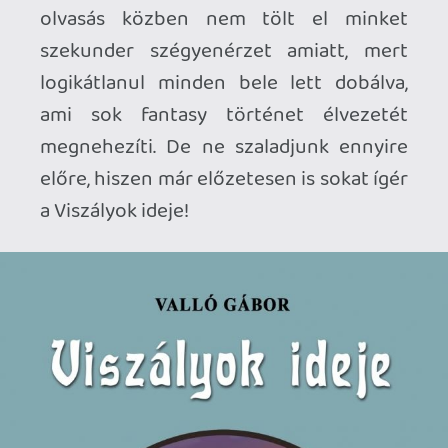
Az már a könyv kézbevételekor azonnal
feltűnik, hogy terjedelmét tekintve is
súlyos sztorira számíthat az, aki belekezd.
Az összesen 368 fejezetpont 338 oldalt
foglal el, amiből látszik, hogy részletesen
megírt történetről van szó. Ez két dolog
miatt is nagyon fontos. Egyrészt a
Viszályok ideje nem egy, hanem két
karakter történetét meséli el, külön-
külön. Ami közös bennük, hogy mindkét
szereplő nagyrészt ugyanazokat a
helyszíneket járja be, de mivel más a