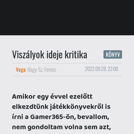
Amikor egy évvel ezelőtt
elkezdtünk játékkönyvekről is
írni a Gamer365-ön, bevallom,
nem gondoltam volna sem azt,
hogy ez a téma idővel bekerül az
oldal visszatérő rovatai közé, de
azt sem, hogy rövid idő alatt ilyen
sok minőségi magyar kötettel
fogok találkozni. Természetesen
egyiket sem bánom a legkevésbé
sem, különösen annak fényében,
hogy a
Valló Gábor
által írt
Viszályok ideje
is milyen kiválóan
sikerült.
Ez a kötet is az "Új magyar játékkönyvek"