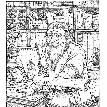
határidőt, ameddig a barátját fogva
tartók türelme kitart. És bár elsőre nem
tűnik súlyos nehezítésnek a napok
menedzselése, a távolságok
természetesen nem hidalhatók át
azonnal, ha két város messze van
egymástól, akkor az egyikből a másikba
bizony napokig tart az utazás.
Nagyszerűen
ötvöződnek a
klasszikus fantasy
elemek a
földhözragadtabb és
realistább részletekkel,
legalább akkora