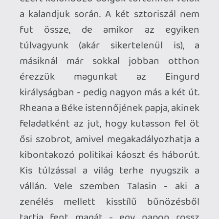
A másik oka a mű terjedelmességének az,
hogy ez egy open world játékkönyv, a
kifejezés legklasszikusabb értelmében. A
térképet az olvasás során gyakorlatilag
rongyosra fogjuk forgatni, mert a
helyszínek más történetekkel