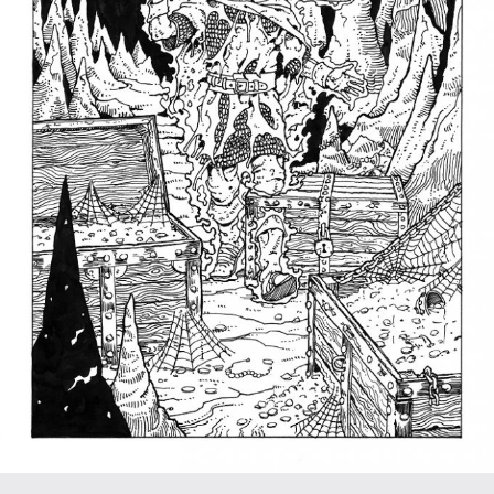
SENARA: THE SACRAMENT
TESZT
Szektások, mélytengeri rémek és egy realisztikus
óceánjáró. A SENARA-ban első pillantásra minden
megvan, ami a sikerhez kell, ez az összkép azonban
becsapós.
2 órája
MEGJELENÉSI DÁTUMOK NAPJA – EZ TÖRTÉNT SZERDÁN
Benne: Isle of Reveries, Beaten Path, Moonlighter 2: The
Endless Vault, Fallen Tear: The Ascension.
15 órája
2
CORSAIR CLIPPER PRO MINI 60 - KICSI, DE ERŐS
TESZT