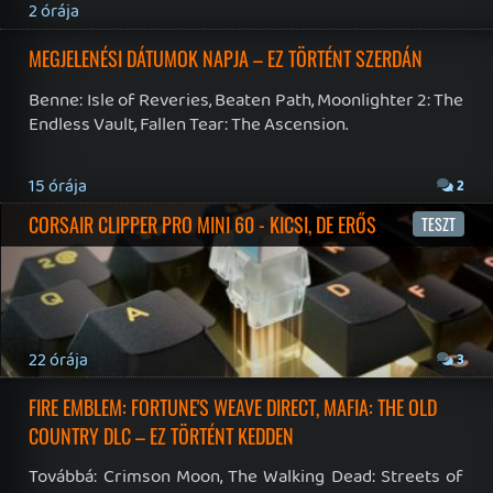
19 éve videójáték minden nap! Copyright 365 Media Kft
Impresszum
|
Hirdetési ajánlatunk
|
Felhasználási feltételek
|
Adatvédelmi elveink
|
Sütik
Hírek
|
Cikkek
|
Podcastok
|
Blogok
|
Gaming Fórum
|
Offtopic Fórum
RSS
|
Blog RSS
|
Podcast RSS
|
Instagram
|
Youtube
|
Facebook
|
Twitter
|
Patreon