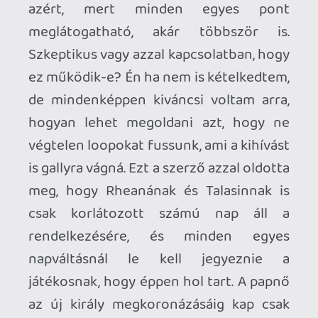
tudtam megtalálni - vele aztán több
sikertelen köröm is volt. Őt választva már
a legelső helyszínt is ésszel kell
kiválasztani és több végigjátszáson
keresztül ki kell ismerni annyira a
királyságot, hogy össze lehessen gyűjteni
az összes megszerzendő tárgyat. Ezek
után azt gondoltam, hogy Talasinnal
sokkal könnyebb dolgom lesz, hiszen
"csak" pénzt kell összegyűjtenie, és ő egy
olyan képességgel is rendelkezik, hogy
zenéléssel bevételhez juthat. Igenám, de
nagyon sok pénzt kell összeszedni, és
ahogy telnek a napok, azt látjuk, hogy
hacsak nem találjuk meg azokat az
eseményeket, amelyek irgalmatlanul
nagy kincseket rejtenek, akkor a sok kicsi
sokra megy elv nem fog működni.
Összességében mégis azt gondolom,