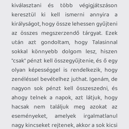
megírt olvasmány, de semmiképp sem
belépő szint a lapozgatós könyvek
világába. Olyanoknak ajánlom tiszta
szívvel, akik az alapos kidolgozottságú
háttérvilágot és a hosszú történeteket
előnyben részesítik az adrenalinfröccsel
szemben, itt ugyanis inkább a
felfedezésen és a nyomozáson van a
hangsúly, nem a csapdák kerülgetésén.
Mivel magánkiadásban jelent meg, ezért
a beszerzése kizárólag Mr. Sci-fi &
Fantasytől lehetséges, erről is találhatsz
további információkat a
https://viszalyokideje.blog.hu
oldalon.