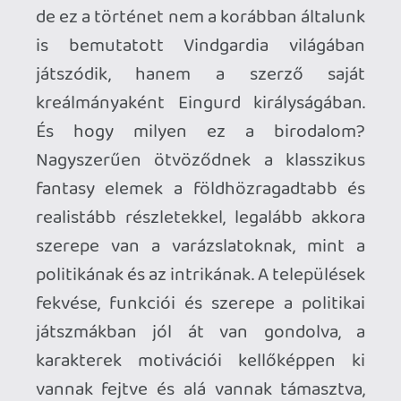
megnehezíti. De ne szaladjunk ennyire
előre, hiszen már előzetesen is sokat ígér
a Viszályok ideje!