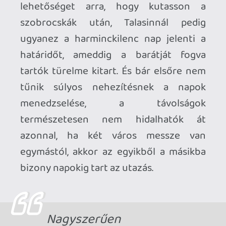
hogy az ő története a normal mode, míg
Rheana a hard, de az is lehet, hogy csak
azért érzem ezt így, mert amikor vele
játszottam, akkor már sokkal bőségesebb
ismeretekkel rendelkeztem Eingurdról.
A saját fejlesztésű - de egyébként
egyszerű - szabályrendszer sem jelent
túl sok nehezítést, érezhető, hogy nem