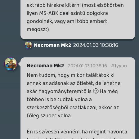
- Soulslike: nem láttatok 3-4 pontos
értékelést - khm, láttatok már egyáltalán
3-4 pontos értékelést játékoknak a
mainstream sajtóban? 🙂 Amúgy én nem
találkoztam még olyan soulslike-kal, ami
tényleg elkapta volna, replikálta volna a
Fromsoftot.
- FF16: ezzel nagyjából egyetértek
(életérzéseim a "Mi pörög nálad"-ban :D),
szerintem a brand mellett az is benne van,
hogy sokszor a production value miatt
nem is értékelnek valamit a helyén. A FF16
is vérprofin van összerakva ugye, csak ha
belemászik az ember a részletekbe, borul a
bili. Az AC kapcsán szerintem nem tudják
igaziból megfogni a játékosok (az adott
történelmi koron túl), hogy minek
örülnének. Mármint, nagyvonalakban
megvan, de amúgy nem igazán. A Mirage-
nál örvendetes, hogy visszament a
kompaktabb gameplaybe, de ugyanakkor
semmit nem újított ezen, és az AC1