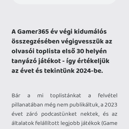
általatok felállított legjobb játékok (Game
of the Year - GOTY) listájának szenteljük.
A felvétel távmunkában készült,
köszönjük Csaba kollégánk segítségét az
effektív szervezésben. Olykor csúnya
beszéd is hallható, ennek megfelelően
tessék közelíteni az anyaghoz.
A lead kép Bing-féle képgenerátorban
készült a "imagine a podcast listener
listening an episode of the best video
games of 2023" prompt segítségével.
A mikrofonok mögött
Elvis
Stinger
mcmacko
FCsaba