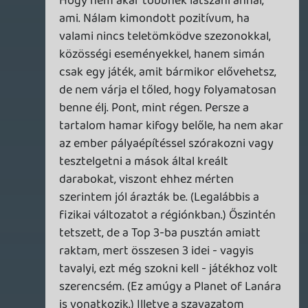
TheReturnOfDVM
2024.01.02 09:52:41
Doberman
2024.01.03 18:28:25
#1yyrq
Így van, Köszönjük a podcastet! A board
tagokból 2 is jelen volt, ami elég jó arány.
Reméljük Liquid apjok szintén szuperül
van.
Mackó még mindig sokat beszél, de már jó
hallgatni, lehet a sör teszi 😉. Valahol
benne látom az esszenciát tovább vinni a
nextgenbe.
Az oldal továbbra is fontos sarokkő, csak
közben mi öregszünk. Mindenkinek Boldog
Újévet Kívánok!
skiz0
2024.01.03 12:35:12
#1yyq7
és nagyon támogatnám, engem
mindenféleképp érdekelne!
vagy akár mint TheVR-nál az aputest,