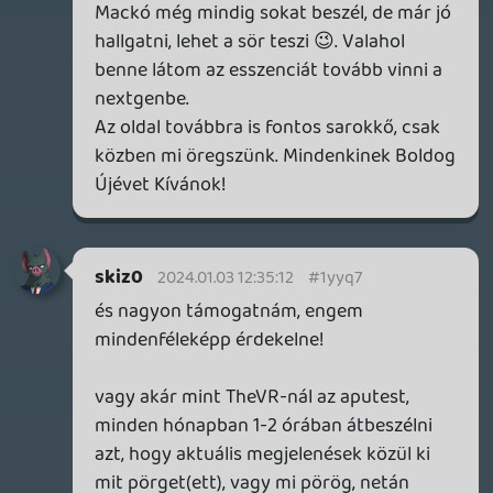
szerintem (főleg a DaS2 fényében), P pedig
nagyon karcolgatja a BB-t minden téren.
lehet, hogy még mindig nem a FROM
szintje teljesen, de mindkét studió elsőre
ilyet tudott összerakni, második
nekifutásra mégjobb cuccot várnék.
Dead Spacehez meg annyit, hogy
szerintem a RE remakek sikerén felbuzdult
az EA, és látták benne a potenciált, meg
most ez tök jó tapasztalat volt a Motive-
nak -- gondolom jöhet majd a Dead Space
4 egyszer tőlük a jövőben, meg a DS2
remake is
TheReturnOfDVM
2024.01.02 09:52:41
TheReturnOfDVM
2024.01.02 09:52:41
#1yylj
Sajnos egyben nem tudom meghallgatni,
csak részletekben: