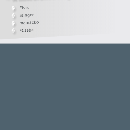
Ahhoz, hogy te is hozzászólj, be kell
jelentkezned!
axl
2024.01.05 21:38:05
#1yyzr
Na, sikerült végre meghallgatnom.
Amikhez külön hozzászólnék:
HWU2 - Egyetértek Mackóval, mégis bejött