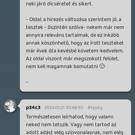
Tök jó, hogy a szabaidejükben,
lelkesedésből, ingyen csinálják, de akkor mi
van? Ne érts félre, a mocskolódásnak itt
sem, és máshol sincs helye, nem érzem,
hogy ezt tettem volna, mindössze vállalom
a véleményem, mi szerint esett a
színvonal. Millió ingyen, lelkesedésből
előállított tartalom van a neten,
szentségtörés azt mondani, hogy ezek
különböző színvonalúak? Valahol olyan ez,
mint az idősek tisztelete, miért járna alanyi
jogon? Ki kell érdemelni. Miért kéne, hogy
ész nélkül minden G365 tartalomért
rajongjak? Nem elég, ha arra írom, hogy jó
volt, amiről őszintén ezt is gondolom?
p34c3
2023.12.31 11:51:50
Stadia HUN
2023.12.31 12:00:19
#1yyf6
A lead kép tetszik mondjuk. Maga a
podcast nekem is a kontribútor lista miatt
kevésbé érdekes (no offense).