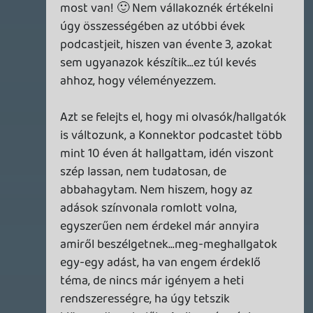
Dont
2023.12.31 11:07:24
#1yyer
Ez a személyes véleményem, nem várom
el, hogy bárki egyetértsen velem. Annak
idején ünnep volt egy G365 podcast
megjelenése
, az újakat nem egyszer be
se fejezem.
axl
2023.12.31 10:57:30
axl
2023.12.31 10:57:30
#1yyen
Nekem is hiányzik, de azért na. Ez egy
kicsit erős volt.
Dont
2023.12.31 10:50:23
Dont
2023.12.31 10:50:23
#1yyek
Liquid nélkül nem sokat érnek ezek a
podcastek... 😒