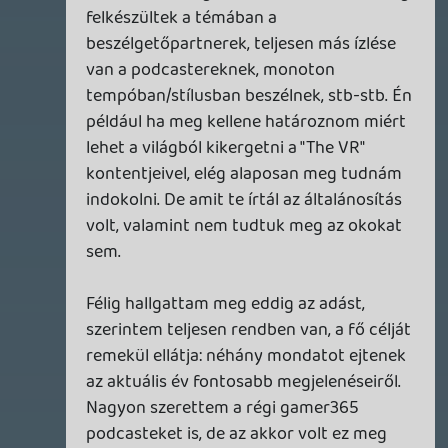
p34c3
2023.12.31 11:51:50
#1yyf4
Szerintem is erős volt, főleg azért, mert a
poszt kikerülése után 10 perccel
kommentáltad, tehát maximum néhány
percet hallgathattál legjobb esetben is az
aktuális adásból, bár inkább feltételezem,
hogy egyet sem.
Én úgy vagyok vele, ha valaki a
szabadidejében, lelkesedésből készít
podcasteket és valamilyen okból
kifolyólag nem tetszenek (számos ilyen
van), akkor legfeljebb nem hallgatom meg,
ha véleményt is nyilvánítok, akkor legalább
minimális szinten próbálok valami
konstuktív kritikát megfogalmazni, az
hogy liquid nélkül szar, még önmagában
kevés.
Dont
2023.12.31 11:07:24