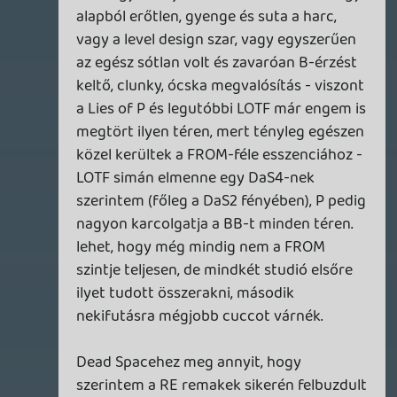
nem kell magamnak bemutatni 🙂
-
p34c3
2024.01.01 20:46:55
#1yykq
Természetesen leírhatod, hogy valami
neked nem tetszik. Vagy nem tartod az
adott adást elég színvonalasnak, nem elég
felkészültek a témában a
beszélgetőpartnerek, teljesen más ízlése
van a podcastereknek, monoton
tempóban/stílusban beszélnek, stb-stb. Én
például ha meg kellene határoznom miért
lehet a világból kikergetni a "The VR"
kontentjeivel, elég alaposan meg tudnám
indokolni. De amit te írtál az általánosítás
volt, valamint nem tudtuk meg az okokat
sem.
Félig hallgattam meg eddig az adást,
szerintem teljesen rendben van, a fő célját