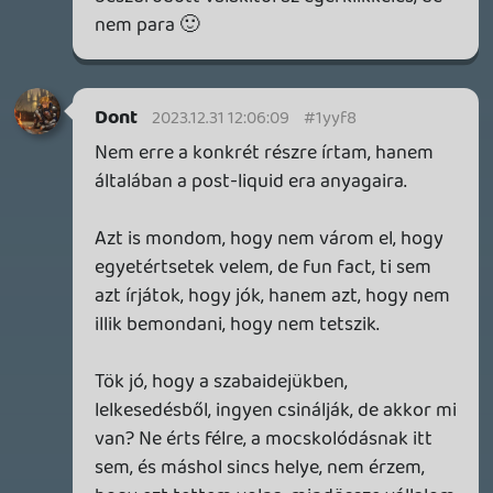
CORSAIR CLIPPER PRO MINI 60 - KICSI, DE ERŐS
TESZT
1 napja
3
FIRE EMBLEM: FORTUNE'S WEAVE DIRECT, MAFIA: THE OLD
COUNTRY DLC – EZ TÖRTÉNT KEDDEN
Továbbá: Crimson Moon, The Walking Dead: Streets of
Survival, Endless Legend II.
1 napja
4
GAME PASS: AUGUSZTUS ELSŐ HETEI
A Beast of Reincarnation premier árnyékában ezúttal
inkább a Premium előfizetők könyvtára növekedik majd
a következő néhány napban.
2 napja
7
HETI MEGJELENÉSEK | 2026 #32
PREMIER