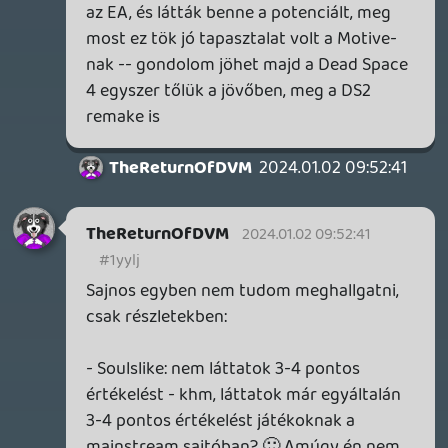
remekül ellátja: néhány mondatot ejtenek
az aktuális év fontosabb megjelenéseiről.
Nagyon szerettem a régi gamer365
podcasteket is, de az akkor volt ez meg
most van! 🙂 Nem vállakoznék értékelni
úgy összességében az utóbbi évek
podcastjeit, hiszen van évente 3, azokat
sem ugyanazok készítik...ez túl kevés
ahhoz, hogy véleményezzem.
Azt se felejts el, hogy mi olvasók/hallgatók
is változunk, a Konnektor podcastet több
mint 10 éven át hallgattam, idén viszont
szép lassan, nem tudatosan, de
abbahagytam. Nem hiszem, hogy az
adások színvonala romlott volna,
egyszerűen nem érdekel már annyira
amiről beszélgetnek...meg-meghallgatok
egy-egy adást, ha van engem érdeklő
téma, de nincs már igényem a heti
rendszerességre, ha úgy tetszik
kiöregedtem belőle. Az ilyen év végi
toplistákat, évértékelőket viszont máshol