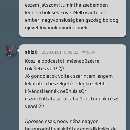
SENARA: THE SACRAMENT
TESZT
Szektások, mélytengeri rémek és egy realisztikus
óceánjáró. A SENARA-ban első pillantásra minden
megvan, ami a sikerhez kell, ez az összkép azonban
becsapós.
8 órája
MEGJELENÉSI DÁTUMOK NAPJA – EZ TÖRTÉNT SZERDÁN
Benne: Isle of Reveries, Beaten Path, Moonlighter 2: The
Endless Vault, Fallen Tear: The Ascension.
21 órája
2