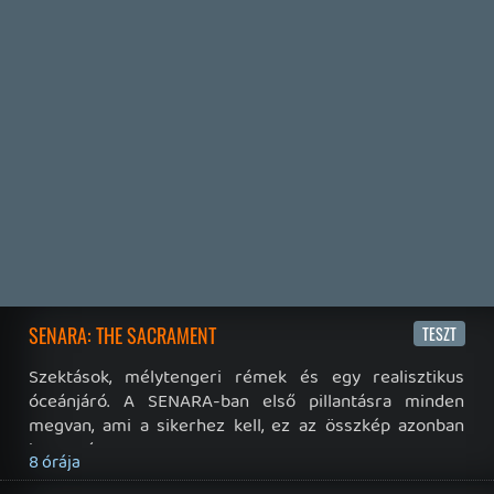
19 éve videójáték minden nap! Copyright 365 Media Kft
Impresszum
|
Hirdetési ajánlatunk
|
Felhasználási feltételek
|
Adatvédelmi elveink
|
Sütik
Hírek
|
Cikkek
|
Podcastok
|
Blogok
|
Gaming Fórum
|
Offtopic Fórum
RSS
|
Blog RSS
|
Podcast RSS
|
Instagram
|
Youtube
|
Facebook
|
Twitter
|
Patreon