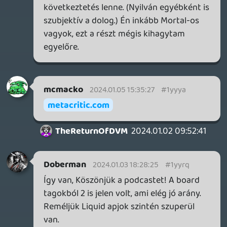
negyedévente egy talán már tartható,
akár pl. egy Apucasthez hasonló,
tematikus adással is.
Fieldtom
2024.01.02 20:09:50
#1yyob
Köszi, bírtam.
Mackókeszt. 🙂
skiz0
2024.01.02 10:31:48
#1yylw
én mindig azt mondtam ill. vallottam, hogy
souls cucc csak kizárólag FROM-tól, mert
mindegyik szájhúzós volt számomra, vagy
alapból erőtlen, gyenge és suta a harc,
vagy a level design szar, vagy egyszerűen
az egész sótlan volt és zavaróan B-érzést
keltő, clunky, ócska megvalósítás - viszont
a Lies of P és legutóbbi LOTF már engem is
megtört ilyen téren, mert tényleg egészen
közel kerültek a FROM-féle esszenciához -
LOTF simán elmenne egy DaS4-nek