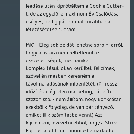
minden hónapban 1-2 órában átbeszélni
azt, hogy aktuális megjelenések közül ki
mit pörget(ett), vagy mi pörög, netán
extrább hírekre kitérni (most elsőkörben
ilyen MS-ABK deal szintű dolgokra
gondolnék, vagy ami több embert
megoszt)
Necroman Mk2
2024.01.03 10:38:16
Necroman Mk2
2024.01.03 10:38:16
#1yypo
Nem tudom, hogy mikor találtátok ki
ennek az adásnak az ötletét, de lehetne
akár hagyományteremtő is 🙂 Ha még
többen is be tudtak volna a
szerkesztőségből csatlakozni, akkor az
főleg szuper volna.
Én is szívesen venném, ha megint havonta
lennének G365 podcastok, de megértem,
ha ez időhiány és egyéb elfoglaltságok
miatt nehezen kivitelezhető. A