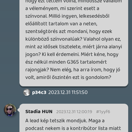
Információk
Oké, értem és elfogadom!
3 napja
7
IAN LIVINGSTONE - A VÉR-SZIGET LABIRINTUSA
KÖNYV
3 napja
2
DENSHATTACK!
TESZT
4 napja
9
A SONY MARAD A TERVNÉL – EZ TÖRTÉNT PÉNTEKEN
Továbbá: CloverPit, Marvel Tokon: Fighting Souls.
5 napja
12
PS5-ELADÁSOK ÉS BETHESDA MEGÚJULÁS – EZ TÖRTÉNT
CSÜTÖRTÖKÖN