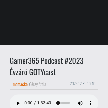
Évzáró GOTYcast
mcmacko
Géczy Attila
2023.12.31. 10:40
A Gamer365 év végi kidumálós
összegzésében végigvesszük az
olvasói toplista első 30 helyén
tanyázó játékot - így értékeljük
az évet és tekintünk 2024-be.
Bár a mi toplistánkat a felvétel
pillanatában még nem publikáltuk, a 2023
évet záró podcastünket nektek, és az