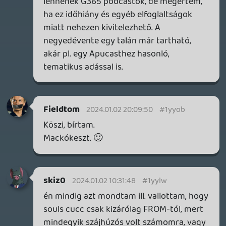
leggyengébb részeit is átemelte.
- DS remake: na én meg ezen vagyok
fennakadva. Ha van ennyi energia, hogy
felépítsenek egy felújítást, miért nem
inkább egy új részt húztak fel rá? Mert tök
szép, profi, de ezzel én már játszottam és
nem érdekel, felújítás ide vagy oda. Mert
tudom a fordulatokat, mechanikákat, a
helyszíneket.
- BG3: azért nem lehet elengedni, hogy ez
nem a casual emberek játéka, de még csak
nem is a kevés szabadidős emberek játéka.
Szerintem amúgy világszerte megkapja a
neki járó dícséretet és sikert.
- Oldal: a hírezés változása szerintem jó, a
tesztek - őszintén szólva- nekem már nem
annyira releváns tartalmak, de ez inkább
annak köszönhető, hogy az írott teszteket
már évek óta kevésbé követem-kedvelem.
Az oldal viszont már megszokott felület,