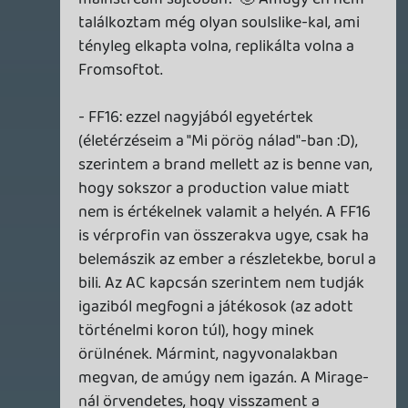
(Konnektor, Checkpoint, Otherside) sem
hagynám ki és itt sem.
Dont
2023.12.31 12:06:09
syabi01
2024.01.01 19:50:59
#1yykn
Az emberi nagyvonalúság hiánya a
probléma. Az, hogy pontpontpont és a
fikafej a végén. Az, hogy a kommentmező
elhitette az emberekkel, hogy számít a
véleményük. Az, hogy sokkal nehezebb
belenézni egy másik ember szemébe és
úgy lehúzni, ott van némi kockázat, hogy
egyből elküldenek a picsába, nem jó az... A
legnagyobb baj mégis az, hogy én csak az
eszem játszom itt,mintha zsebemben
lenne a bölcsek köve. Méltóságteljes,
emberi nagyvonaluságban gazdag boldog
újévet kívánok mindenkinek!
skiz0