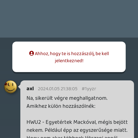
MK1 - Elég sok példát lehetne sorolni arról,
hogy a listára nem feltétlenül az
összetettségük, mechanikai
komplexitásuk okán kerültek fel címek,
szóval én másban keresném a
távolmaradásának mibenlétét. (Pl. rossz
időzítés, elégtelen marketing, túltelített
szezon stb. - nem állítom, hogy konkrétan
ezekből kifolyólag, de van pár tényező,
amiket illik számításba venni.) Azt
kijelenteni, levezetni ebből, hogy a Street
Fighter a jobb, minimum elhamarkodott
következtetés lenne. (Nyilván egyébként is
szubjektív a dolog.) Én inkább Mortal-os
vagyok, ezt a részt mégis kihagytam
egyelőre.
mcmacko
2024.01.05 15:35:27
#1yyya
metacritic.com