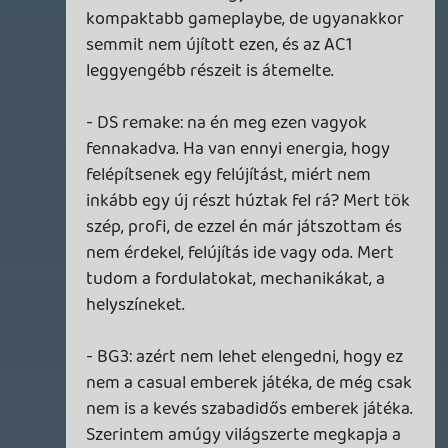
2024.01.01 16:09:23
#1yyjv
Köszi a podcastot, másnapűzésre
tökéletes volt! 🙂
Jó gondolatok voltak szerintem, engem
lekötött a beszélgetés - legközelebb
kíváncsi lennék ne5h és sQr
eszmefuttatásaira is, ha ők is tudnak részt
venni 🙂
Apróság csak, hogy néha nagyon
beszűrődött valakitől az egérklikkelés, de
nem para 🙂
Dont
2023.12.31 12:06:09
#1yyf8
Nem erre a konkrét részre írtam, hanem
általában a post-liquid era anyagaira.
Azt is mondom, hogy nem várom el, hogy
egyetértsetek velem, de fun fact, ti sem
azt írjátok, hogy jók, hanem azt, hogy nem
illik bemondani, hogy nem tetszik.