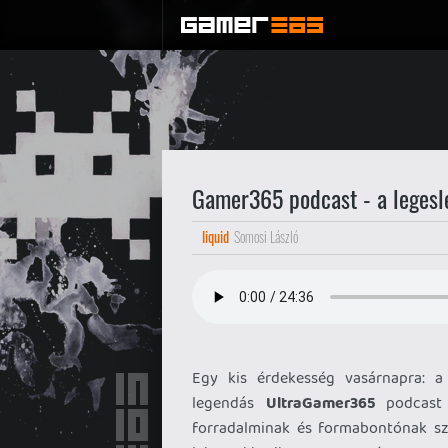
Gamer365 podcast - a legesl
liquid
Somosi László
Egy kis érdekesség vasárnapra: a
legendás
UltraGamer365
podcast 
forradalminak és formabontónak szá