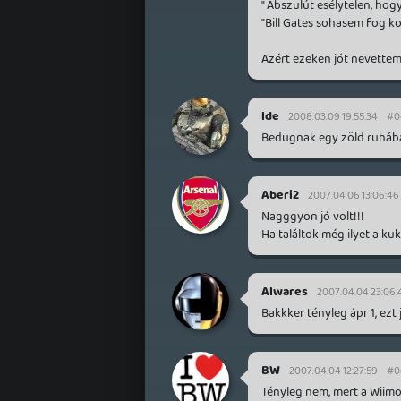
" Abszulút esélytelen, ho
"Bill Gates sohasem fog ko
Azért ezeken jót nevettem
lde
2008.03.09 19:55:34
#0
Bedugnak egy zöld ruháb
Aberi2
2007.04.06 13:06:46
Nagggyon jó volt!!!
Ha találtok még ilyet a k
Alwares
2007.04.04 23:06:
Bakkker tényleg ápr 1, ezt
BW
2007.04.04 12:27:59
#0
Tényleg nem, mert a Wiim