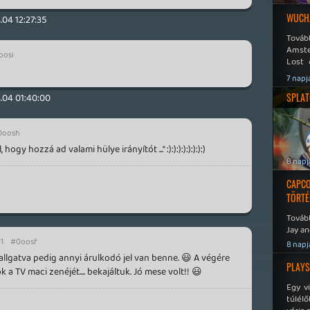
WUCHA
.04 12:27:35
Továb
Amste
oosi
Lost 
Never
7 napj
SPLAT
.04 01:40:00
0oosh
ogy hozzá ad valami hülye irányítót ..." :):):):):):):):)
8 napj
CAPCO
TÖRTÉ
Tovább
Jay an
No Mor
1
#0oosf
8 napj
allgatva pedig annyi árulkodó jel van benne. 😃 A végére
PLAYS
 TV maci zenéjét.... bekajáltuk. Jó mese volt!! 😃
Egy v
túlélő