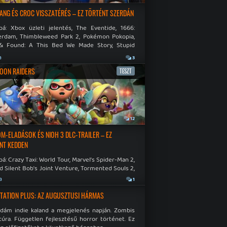
NG ÉS CROC VISSZATÉRÉS – EZ TÖRTÉNT SZERDÁN
bá: Xbox üzleti jelentés, The Eventide, 1666:
rdam, Thimbleweed Park 2, Pokémon Pokopia,
& Found: A This Bed We Made Story, Stupid
 Dies.
a
3
OON RAIDERS
TESZT
a
12
M-ELADÁSOK ÉS NIOH 3 DLC-TRAILER – EZ
NT KEDDEN
á: Crazy Taxi: World Tour, Marvel's Spider-Man 2,
d Silent Bob's Joint Venture, Tormented Souls 2,
e Room in Hell, Slain 2: The Beast Within.
a
1
TATION PLUS: AZ AUGUSZTUSI HÁRMAS
idám indie kaland a megjelenés napján. Zombis
túra. Független fejlesztésű horror történet. Ez