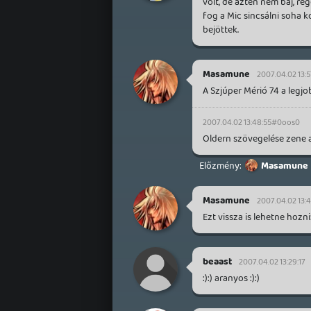
volt, de aztén nem baj, ré
fog a Mic sincsálni soha k
bejöttek.
Masamune
2007.04.02 13:5
A Szjúper Mérió 74 a legjo
2007.04.02 13:48:55
#0oos0
Oldern szövegelése zene 
Masamune
Masamune
2007.04.02 13:
Ezt vissza is lehetne hozni
beaast
2007.04.02 13:29:17
:):) aranyos :):)