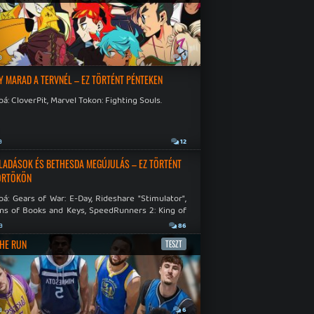
a
9
Y MARAD A TERVNÉL – EZ TÖRTÉNT PÉNTEKEN
á: CloverPit, Marvel Tokon: Fighting Souls.
a
12
LADÁSOK ÉS BETHESDA MEGÚJULÁS – EZ TÖRTÉNT
ÖRTÖKÖN
á: Gears of War: E-Day, Rideshare "Stimulator",
ns of Books and Keys, SpeedRunners 2: King of
.
a
86
THE RUN
TESZT
a
6