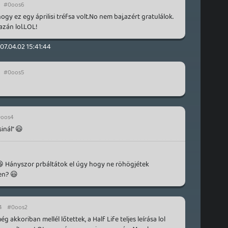
#0oos6
,hogy ez egy áprilisi tréfsa volt.No nem baj,azért gratulálok.
azán lol.LOL!
07.04.02 15:41:44
#0oos5
oos4
sinál" 😃
 😃 Hányszor prbáltátok el úgy hogy ne röhögjétek
en? 😃
4
#0oos2
akkoriban mellél lőtettek, a Half Life teljes leírása lol