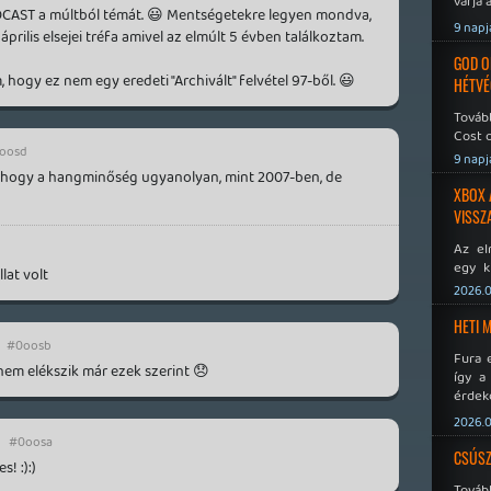
várja 
ODCAST a múltból témát. 😃 Mentségetekre legyen mondva,
9 napj
április elsejei tréfa amivel az elmúlt 5 évben találkoztam.
GOD O
, hogy ez nem egy eredeti "Archivált" felvétel 97-ből. 😃
HÉTVÉ
Tovább
Cost o
oosd
9 napj
t hogy a hangminőség ugyanolyan, mint 2007-ben, de
XBOX 
VISSZ
Az el
egy k
lat volt
Micros
2026.0
Xbox 
meddig
HETI 
#0oosb
Fura 
em elékszik már ezek szerint 😞
így a
érdeke
a Xeno
2026.0
éppen
#0oosa
CSÚSZ
s! :):)
Tová