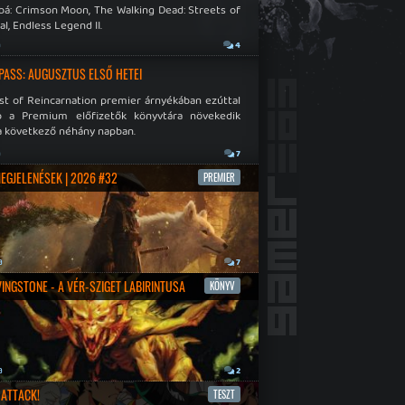
bá: Crimson Moon, The Walking Dead: Streets of
al, Endless Legend II.
a
4
PASS: AUGUSZTUS ELSŐ HETEI
st of Reincarnation premier árnyékában ezúttal
b a Premium előfizetők könyvtára növekedik
a következő néhány napban.
a
7
MEGJELENÉSEK | 2026 #32
PREMIER
a
7
IVINGSTONE - A VÉR-SZIGET LABIRINTUSA
KÖNYV
a
2
ATTACK!
TESZT