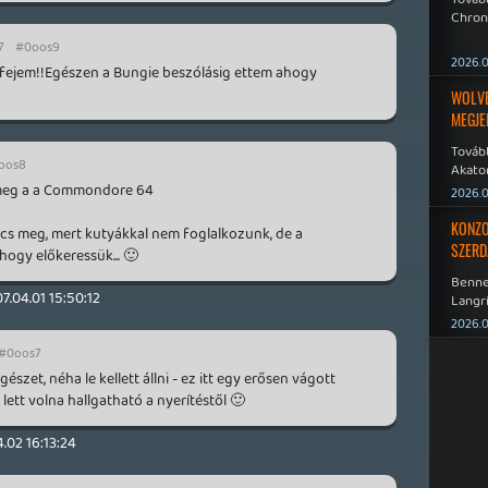
Chroni
7
#0oos9
2026.0
 fejem!!Egészen a Bungie beszólásig ettem ahogy
WOLVER
MEGJE
Tovább
oos8
Akato
Sombr
 meg a a Commondore 64
2026.0
KONZO
s meg, mert kutyákkal nem foglalkozunk, de a
SZERD
ogy előkeressük... 🙂
Benne
7.04.01 15:50:12
Langri
Point 
2026.0
#0oos7
szet, néha le kellett állni - ez itt egy erősen vágott
lett volna hallgatható a nyerítéstől 🙂
.02 16:13:24