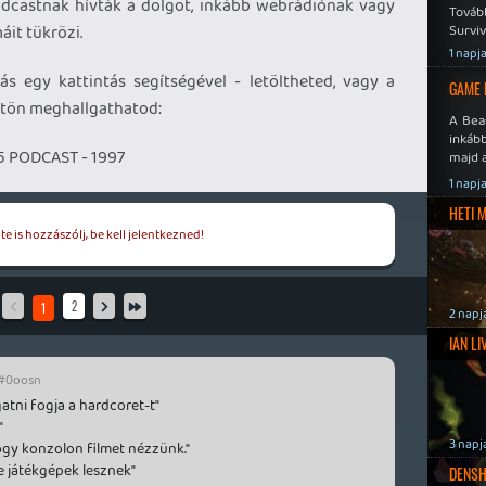
dcastnak hívták a dolgot, inkább webrádiónak vagy
Továb
áit tükrözi.
Surviv
1 napj
zás egy kattintás segítségével - letöltheted, vagy a
GAME 
gtön meghallgathatod:
A Bea
inkáb
 PODCAST - 1997
majd 
1 napj
HETI 
e is hozzászólj, be kell jelentkezned!
2
1
2 napj
IAN L
#0oosn
atni fogja a hardcoret-t"
"
3 napj
ogy konzolon filmet nézzünk."
e játékgépek lesznek"
DENSH