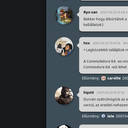
Ryo san
2007.04.02 19:48:4
Bakker hogy átkúrtátok a
kell.Állatok:)
hzx
2007.04.02 19:41:35
#0
> Legközelebb találjátok
A CommoNdore 64 -es ninc
Commodore 64 -est lehet h
carville
200
liquid
2007.04.02 16:57:53
Durván szétröhögtük az egé
verzió, az eredeti nehezen 
lele
2007.04