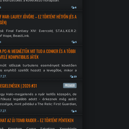
az előfizetőket a következő hónapban.
a
6
F WAR: LAUFEY JÖVŐRE – EZ TÖRTÉNT HÉTFŐN (ÉS A
GÉN)
á: Final Fantasy XIV: Evercold, S.T.A.L.K.E.R.2:
f Hope, BeastLink.
a
5
A PC-N: MEGNÉZTÜK MIT TUD A CONKER ÉS A TÖBBI
AFELÉ KOMPATIBILIS JÁTÉK
múlt időszak turbulens eseményeit követően
is enyhítő szellőt hozott a levegőbe, mikor a
oft bejelentette, hogy PC-re is kiterjesztik az
7.27.
23
Original visszafelé kompatibilitást. Lássuk,
 jutottak...
MEGJELENÉSEK | 2026 #31
PREMIER
egy Halo-megjelenés a nyár kellős közepén, de
 fókusz legalább adott - érkeznek még azért
sségek, mint például a The Relic: First Guardian,
blade Chronicles 2 és a Dispatch új átiratai vagy
7.27.
4
 a Mistfall Hunter
HAT AZ ÚJ TOMB RAIDER – EZ TÖRTÉNT PÉNTEKEN
bbá: Kingdom Come Salvation, Xenoblade