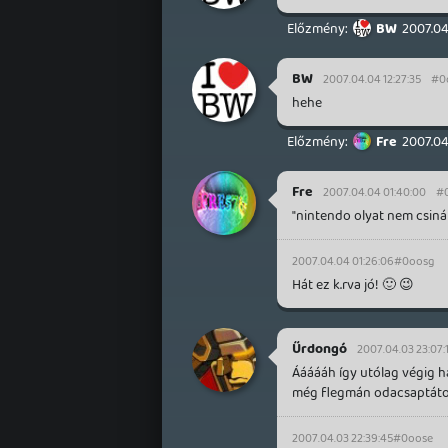
BW
2007.04
BW
2007.04.04 12:27:35
#0
hehe
Fre
2007.04
Fre
2007.04.04 01:40:00
#
"nintendo olyat nem csinál, h
2007.04.04 01:26:06
#0oosg
Hát ez k.rva jó! 🙂 😉
Űrdongó
2007.04.03 23:07:1
Áááááh így utólag végig h
még flegmán odacsaptátok a
2007.04.03 22:39:45
#0oose