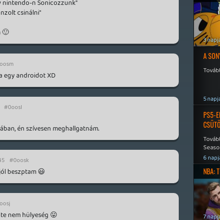
gy nintendo-n Sonicozzunk"
nzolt csinálni"
 🙂
3 napj
A SON
oosm
Tovább
a egy androidot XD
5 napj
#0oosl
PS5-E
CSÜT
ukában, én szívesen meghallgatnám.
Tovább
Seaso
Speed
6 napj
45
#0oosk
NBA: 
 jól beszptam 😃
oosj
ote nem hülyeség 😛
7 napj