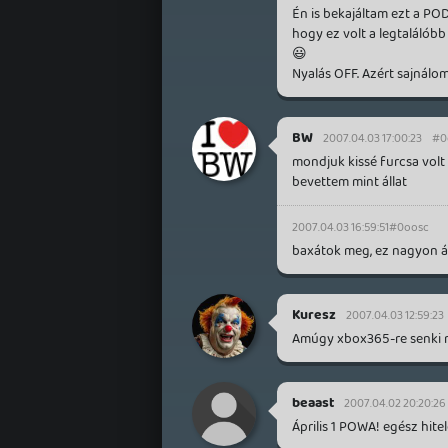
Én is bekajáltam ezt a P
hogy ez volt a legtalálóbb 
😃
Nyalás OFF. Azért sajnálom
BW
2007.04.03 17:00:23
#0
mondjuk kissé furcsa vol
bevettem mint állat
2007.04.03 16:59:51
#0oosc
baxátok meg, ez nagyon ál
Kuresz
2007.04.03 12:59:23
Amúgy xbox365-re senki n
beaast
2007.04.02 20:20:26
Április 1 POWA! egész hitele