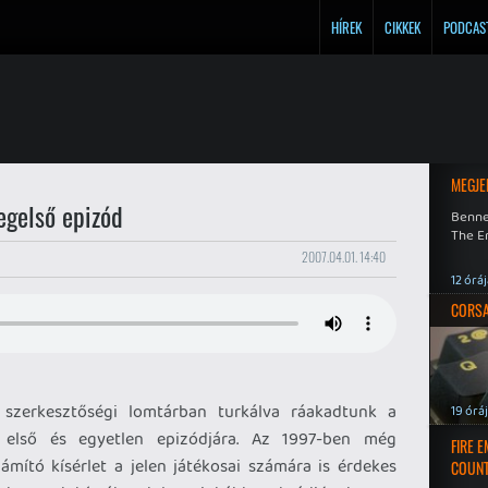
HÍREK
CIKKEK
PODCAS
MEGJE
egelső epizód
Benne
The En
2007.04.01. 14:40
12 órá
CORSAI
 szerkesztőségi lomtárban turkálva ráakadtunk a
19 órá
első és egyetlen epizódjára. Az 1997-ben még
FIRE 
mító kísérlet a jelen játékosai számára is érdekes
COUNT