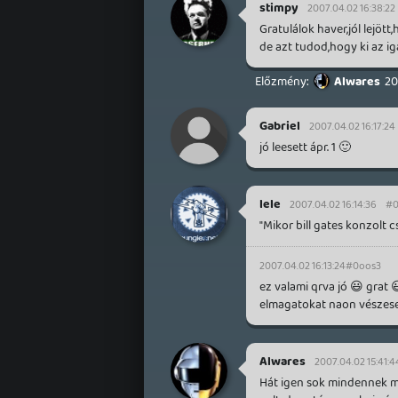
stimpy
2007.04.02 16:38:22
Gratulálok haver,jól lejött
de azt tudod,hogy ki az ig
Alwares
20
Gabriel
2007.04.02 16:17:24
jó leesett ápr. 1 🙂
lele
2007.04.02 16:14:36
#0
"Mikor bill gates konzolt c
2007.04.02 16:13:24
#0oos3
ez valami qrva jó 😃 grat
elmagatokat naon vészes
Alwares
2007.04.02 15:41:4
Hát igen sok mindennek még 