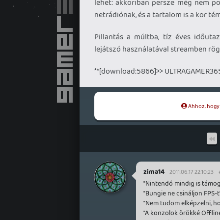
lehet: akkoriban persze még nem po
netrádiónak, és a tartalom is a kor tém
Pillantás a múltba, tíz éves időuta
lejátszó használatával streamben rö
**[download:5866]>> ULTRAGAMER365
Ahhoz, hogy t
zima14
2011.06.17 22:10:23
"Nintendó mindig is támog
"Bungie ne csináljon FPS-t
"Nem tudom elképzelni, h
"A konzolok örökké Offlin