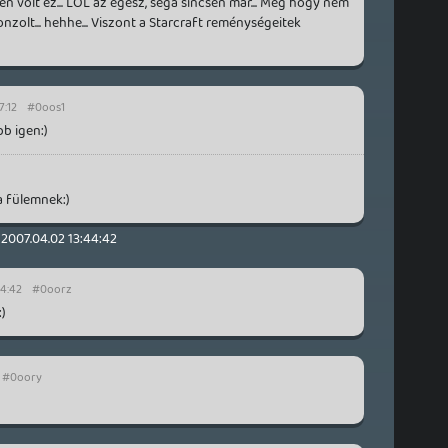
gen volt ez... LOL az egész, sega sincsen már... Meg hogy nem
onzolt... hehhe... Viszont a Starcraft reménységeitek
7:12
#0oos1
bb igen:)
a fülemnek:)
2007.04.02 13:44:42
44:42
#0oorz
:)
#0oory