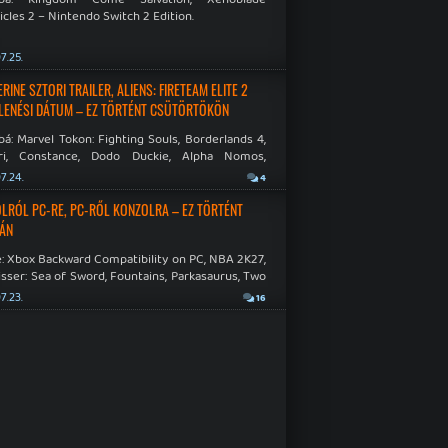
cles 2 – Nintendo Switch 2 Edition.
7.25.
INE SZTORI TRAILER, ALIENS: FIRETEAM ELITE 2
LENÉSI DÁTUM – EZ TÖRTÉNT CSÜTÖRTÖKÖN
á: Marvel Tokon: Fighting Souls, Borderlands 4,
ri, Constance, Dodo Duckie, Alpha Nomos,
as: Negative Frames.
7.24.
4
LRÓL PC-RE, PC-RŐL KONZOLRA – EZ TÖRTÉNT
ÁN
: Xbox Backward Compatibility on PC, NBA 2K27,
sser: Sea of Sword, Fountains, Parkasaurus, Two
Hospital: Full Health Collection.
7.23.
16