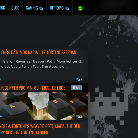
TOK
BLOG
GAMING
OFFTOPIC
LENÉSI DÁTUMOK NAPJA – EZ TÖRTÉNT SZERDÁN
: Isle of Reveries, Beaten Path, Moonlighter 2:
dless Vault, Fallen Tear: The Ascension.
ja
2
R CLIPPER PRO MINI 60 - KICSI, DE ERŐS
TESZT
ja
2
EMBLEM: FORTUNE'S WEAVE DIRECT, MAFIA: THE OLD
RY DLC – EZ TÖRTÉNT KEDDEN