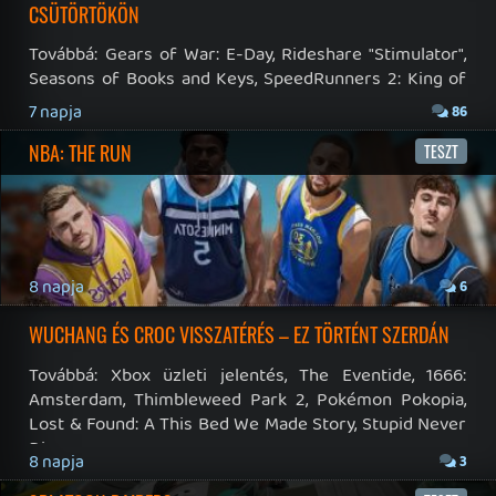
RSS
|
Blog RSS
|
Podcast RSS
|
Instagram
|
Youtube
|
Facebook
|
Twitter
|
Patreon