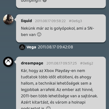
GTA A NETFLIXEN – EZ TÖRTÉNT CSÜTÖRTÖKÖN
Továbbá: Warrior Cats: Clans of the Forest, Onimusha:
Way of the Sword, TOEM 2, Quake remaster.
22 órája
8
SENARA: THE SACRAMENT
TESZT
Szektások, mélytengeri rémek és egy realisztikus
óceánjáró. A SENARA-ban első pillantásra minden
megvan, ami a sikerhez kell, ez az összkép azonban
becsapós.
1 napja
1
MEGJELENÉSI DÁTUMOK NAPJA – EZ TÖRTÉNT SZERDÁN