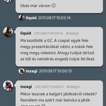
NEM bullet hell/manic shmup. Akad,
amikor viszonylag sok lövedék van
egyszerre a képernyőn, de még ilyenkor is
csak alulról súrolja a Danmakuk
golyószámát.
Jaden
2011.08.17 09:03:29
#0e6fz
Örülök hogy esett két szó a Reckoningról,
nagyon homályban van a játék, pedig
PAXon meg E3on is volt róla anyag bőven
-- mégis nagyon háttérbe van szorítva.