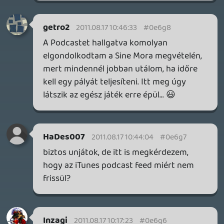
Nekünk már az is golyópokol, ami a SN-
ben van 🙂
Vega
2011.08.17 09:42:08
dreampage
2011.08.17 09:57:25
#0e6g2
Kár, hogy az Xbox Playday-en nem
tudtatok több időt eltölteni, és ahogy
hallom, a technikai lehetőségek sem a
legjobbak arrafelé. Az ember azt hinné,
2011-ben több lehetősége van a sajtónak.
Azért kitartást, és várom a holnapi
podcastot is. 🙂
2011.08.17 09:44:25
#0e6g1
Magyar szinkron a Sine Morában? Hoppá!
Vega
2011.08.17 09:42:08
#0e6g0
Nagyon örülök, hogy tetszett a Sine Mora,
egy javítást azért engedjetek meg: a játék