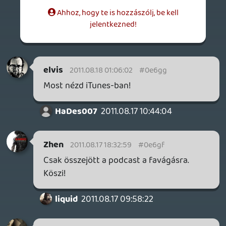
GaikaiOnlive
2011.08.17 13:10:50
#0e6gd
Jól van srácok, eladtatok nekem egy Sine
Morát!:)
rehynn4
2011.08.17 12:15:17
#0e6gc
Háhá, gondoltam, hogy Balu nem sokáig
marad köztünk:D
Jaden
2011.08.17 11:42:50
#0e6gb
Köszi a választ, hát addig is hallgatjuk itt,
de örülök, hogy meg lesz oldva 🙂
liquid
2011.08.17 11:31:50
liquid
2011.08.17 11:31:50
#0e6ga
A kolléga, aki csinálni szokta, most nem
elérhető, a hónap végén tudjuk