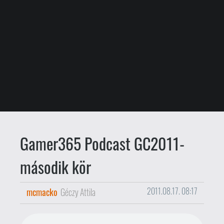
Gamer365 Podcast GC2011-
második kör
mcmacko
Géczy Attila
2011.08.17. 08:17
A tegnapi
Gamer365 podcast
után itt a
második epizód, amely a Gamescom
"mínusz egyedik" napját mutatja be
nektek. A felvétel éjjel készült, a reggeli
kávé mellé (mi már túl vagyunk rajta)
bátran ajánljuk. A témák?