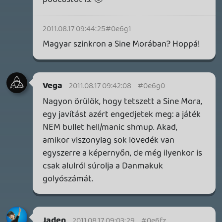
Benne: Isle of Reveries, Beaten Path, Moonlighter 2: The
Endless Vault, Fallen Tear: The Ascension.
1 napja
2
CORSAIR CLIPPER PRO MINI 60 - KICSI, DE ERŐS
TESZT
2 napja
5
FIRE EMBLEM: FORTUNE'S WEAVE DIRECT, MAFIA: THE OLD
COUNTRY DLC – EZ TÖRTÉNT KEDDEN
Továbbá: Crimson Moon, The Walking Dead: Streets of
Survival, Endless Legend II.
2 napja
4
GAME PASS: AUGUSZTUS ELSŐ HETEI
A Beast of Reincarnation premier árnyékában ezúttal
inkább a Premium előfizetők könyvtára növekedik majd
a következő néhány napban.
3 napja
7