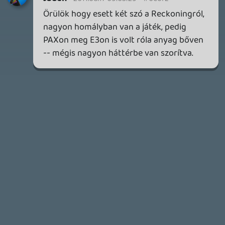
HETI MEGJELENÉSEK | 2026 #32
PREMIER
4 napja
7
IAN LIVINGSTONE - A VÉR-SZIGET LABIRINTUSA
KÖNYV
4 napja
2
DENSHATTACK!
TESZT
5 napja
9
A SONY MARAD A TERVNÉL – EZ TÖRTÉNT PÉNTEKEN
Továbbá: CloverPit, Marvel Tokon: Fighting Souls.