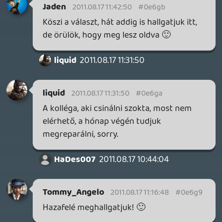
Inzagi
2011.08.17 10:17:23
#0e6g6
Okés már várom 🙂
liquid
2011.08.17 10:05:14
liquid
2011.08.17 10:05:14
#0e6g5
Ma kezdődik a GC. A csapat egyik fele
megy prezentációkat nézni, a másik fele
meg megy videózni. Ahogy tudjuk (értsd:
az idő és netelérés engedi) toljuk fel őket.
Inzagi
2011.08.17 10:00:13
Inzagi
2011.08.17 10:00:13
#0e6g4
Mikor lesznek a beígért játékokról videók?
Remélem ma azért már beindul a játék
dömping!!! 😃
liquid
2011.08.17 09:58:22
#0e6g3