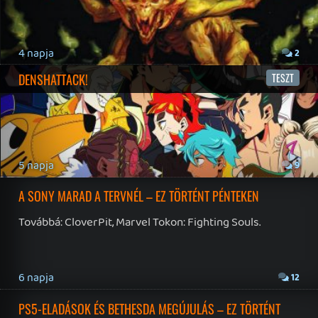
19 éve videójáték minden nap! Copyright 365 Media Kft
Impresszum
|
Hirdetési ajánlatunk
|
Felhasználási feltételek
|
Adatvédelmi elveink
|
Sütik
Hírek
|
Cikkek
|
Podcastok
|
Blogok
|
Gaming Fórum
|
Offtopic Fórum