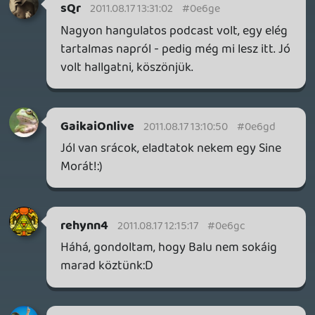
megreparálni, sorry.
HaDes007
2011.08.17 10:44:04
Tommy_Angelo
2011.08.17 11:16:48
#0e6g9
Hazafelé meghallgatjuk! 🙂
getro2
2011.08.17 10:46:33
#0e6g8
A Podcastet hallgatva komolyan
elgondolkodtam a Sine Mora megvételén,
mert mindennél jobban utálom, ha időre
kell egy pályát teljesíteni. Itt meg úgy
látszik az egész játék erre épül... 😃
HaDes007
2011.08.17 10:44:04
#0e6g7
biztos unjátok, de itt is megkérdezem,
hogy az iTunes podcast feed miért nem
frissül?