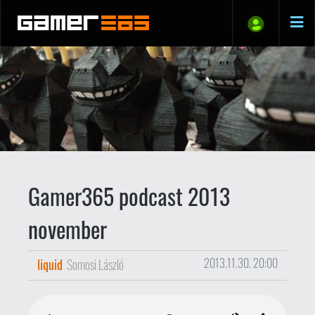
Gamer365 podcast 2013
november
liquid
Somosi László
2013.11.30. 20:00
Közeleg a tél, annyira, hogy naptári