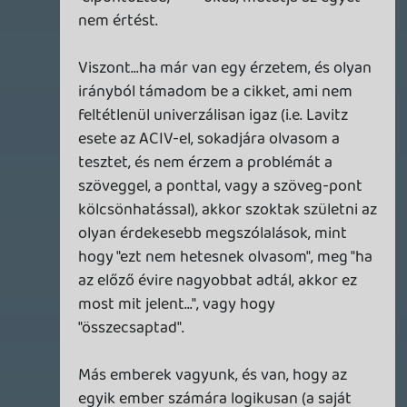
újdonság. Új téma, kevéssé elcsépelt stílus
(nem FPS és nem autós), valahogy
kuriózum a mai játékok között, és nagyon
erős látványban.
A nyitócímek hatását végül majd csak
évek múlva tudjuk megítélni. Az a
legnagyobb dícséret egy játéknak, ha még
évekkel később is pozitív emlékként
emlegetjük.
lacapaca
2013.12.01 12:33:57
#0904u
Érdekes hogy anno 360-nál a Kameo-t
tartották az egyik leggyengébb
nyitójátéknak. Ez az a játék, ami nálam a
legjobban kiállta az idők próbáját, még
mind a mai napig teljesen vállalható, jó
vele játszani, míg a többiek felett nagyon
eljárt az idő. A mostani nyitókínálatból
meg bőven kitűnne. Helyette van sík buta
Ryse, meg Knack...