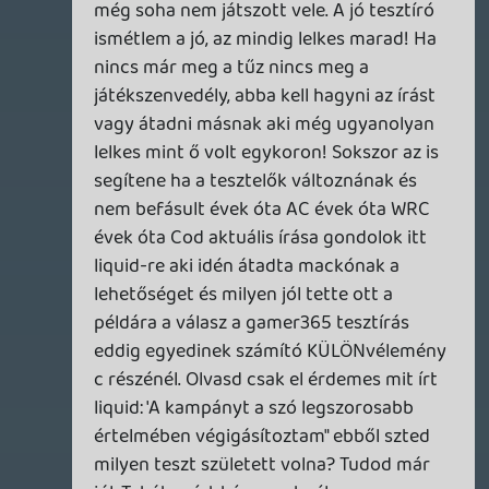
mezei bólogató júzer akarsz-e lenni.;)
Amúgy csak lazán. Nem kell ettől a
témától a falra mászni..:)
PsyZed
2013.12.02 16:49:49
drag
2013.12.02 18:29:50
#0905i
Így utólag egyébként talán jobb is, hogy
nem beszéltünk a Nintendóról, mert
legközelebb lenne miért elővenni újból a
témát a friss fejlemények miatt.
PsyZed
2013.12.02 16:49:49
#0905h
Miért, lehet egy tesztet írni bármilyen
személyes vélemény nélkül? Pont ezt
tartom az elemző cikkek lényegének, hogy
az adott író/narrátor elmondja, mi az, ami
neki személy szerint tetszett, és mi az ami
nem. Nem feltétlenül kéne minden játékot
az alapján beskatulyázni, hogy 60 gps csili-