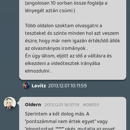
dreampage
2013.12.01 13:09:55
#0904v
A nyitócímekhez:
A Kameo és a PGR 3 tényleg olyan játékok,
amiket a mai napig emlegetünk, és
abszolút pozitív módon. A PGR 3-nál
leginkább a közösség volt az újdonság (az
a rengeteg online verseny magyarokkal, a
"megfigyelő mód", a mai napig emlékszem
rá, milyen jókat mentünk ott), a Kameo
pedig hihetetlenül varázslatos volt. Steve
Burke zenéje, azok a színes-szagos
helyszínek, a karakterek, igazi mesevilág,
szerintem a Nintendo utáni Rare "legrare-
esebb" játéka azóta is.
Nem tudom, hogy az Xbox One címekből
megmaradna-e így bármelyik is, szerintem
nem valószínű, de hogy őszinte legyek,
hiába ekézi mindenki konszenzusban,
nekem a Ryse tetszik a legjobban
(szigorúan passzív szemlélőként). Mert