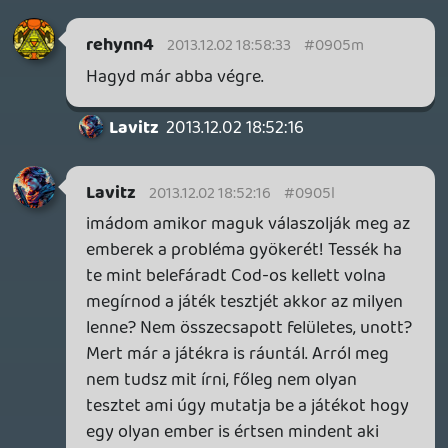
A játékokat nem az alapján lehet csak
értékelni, hogy épp milyen kedve van a
tesztelőnek vagy hány fps, milyen grafika
meg hang van bennük, ezeket
mostanában nem is szokták elrontani.
Anno épp azért untam meg az 576 Konzol
magazint, mert a cikkírók saját személyes
történetei több hangsúlyt kaptak, mint
kellett volna. Nem vagyunk egyformák, a
Beyond Two Souls demójában láttam,
hogy a legtöbb jelenetben mindegy mit
csinálsz, nincs hatása. Ennek köze nincs a
játék fogalmához, persze lehet szeretni, de
ne nevezzük játéknak.
A pontozás meg aztán tényleg sok irányba
mehet, a lényeg, hogy a leírt teszt szövege
támassza alá a pontszámot. Mutassa be,
hogy miért ad rá X pontot a tesztelő. Ha
ezt következetesen megteszi és világosak
az érvei, akkor igazából el is ronthatja a
tesztet. Így is megmaradhat a sokrétűség.
Ui.: Lavitz, neked döntened kell, hogy