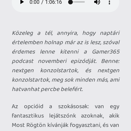
értelemben holnap már az is lesz, szóval
érdemes lenne kitenni a Gamer365
podcast novemberi epizódját. Benne:
nextgen konzolstartok, és nextgen
konzolstartok, meg sok minden más, ami
hatvanhat percbe belefért.
Az opcióid a szokásosak: van egy
fantasztikus lejátszónk azoknak, akik
Most Rögtön kívánják fogyasztani, és van
egy linkünk a "letöltöm most,
meghallgatom később" tábornak.
*A novemberi podcastet senki nem
szponzorálta, pedig most már tényleg
legfőbb ideje lenne. Ha szeretnél ilyesmit
csinálni, keress minket, bárkit vagy
bármit hajlandóak vagyunk kritikátlanul
az egekig magasztalni, ha fizetnek érte.