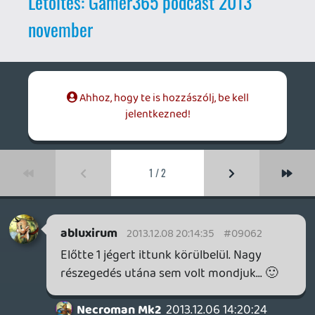
Necroman Mk2
2013.12.06 14:20:24
Necroman Mk2
2013.12.06 14:20:24
#09061
Az elején kicsit féltem, hogy csak részeges
marhulás lesz ez a felvétel, szerencsére
azonban 20-30 perc után elkezdődött a
podcast. Jó volt, bár ugye a felvételkor túl
friss Xbox megjelenés miatt megértem, ha
nemigen esett róla szó - bár furamód
végig a Rise-t meg a Knack-et hoztátok fel
a kezdőkínálatból, miközben az ezeknél
jobb értékeléseket kapott Forza 5-t meg
DR 3-t nemigen említettétek...
lacapaca
2013.12.04 09:31:31
#09060
Tegnap én újra elõvettem...basszus, él
benne a környezet, minden izeg-mozog
benne, váltakozó napszakok, olyan
aljnövényzet, virágmezõ, hogy szinte el
lehet veszni benne, a Badlands-on lóval
bevágódni a több száz!!! ork közé, meg