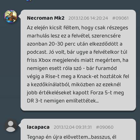
még mindig eléggé impresszív. Abszolút
van létjogosultsága annak a játénak még
most is, sõt, most van csak igazán! Mellé
odarakni a Knack-et, és egybõl látni, hogy
az egy mennyire lélektelen, stílustalan szar.
zaz
2013.12.02 11:30:47
lacapaca
2013.12.03 12:18:52
#0905z
Na, én meg pont emiatt utáltam. Eleve
kevés oldalszámmal dolgoztak, így is kevés
hely maradt a játékokra, a cikk fele meg
állandóan arról szólt, hogy a cikk írója
hirtelen mekkora nagy rajongója is a
témának, a játékról meg nagyjából semmit
nem lehetett megtudni.
PsyZed
2013.12.02 16:49:49
lacapaca
2013.12.03 11:52:12
#0905y
Próbáld ki most. Egyenesen felüdülés.