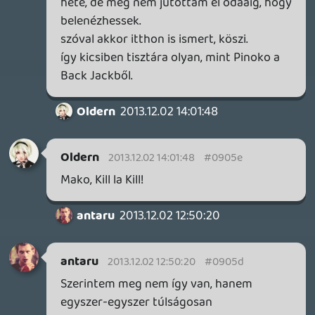
játékoknak az utódaira, amik 2007-2008
környékén 9 pontnak számítottak.
CHASE
2013.12.01 16:26:42
mcmacko
2013.12.01 16:42:02
#09054
Mester, írj nekem privit, valamit keresek a
lootos zacskóban! 🙂
(Bár utánaszámolni lusta voltam... 🙂
eandre
2013.12.01 01:35:49
CHASE
2013.12.01 16:26:42
#09053
Csak én emlékszem arra, amikor Oldernt
savazták-szidták valamelyik pontszáma
miatt?
Vagy drag az ilyen szent tehén, őt nem
bántjuk?
Danee
2013.12.01 10:57:34