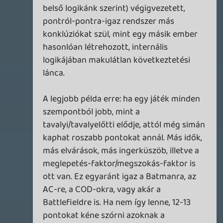
nasty
2013.12.01 12:25:55
#0904t
Te komolyan nem veszed észre magad.
Lavitz
2013.12.01 11:53:28
Lavitz
2013.12.01 11:53:28
#0904s
Ezt hívják olvasói visszajelzésnek, nagyon
fontos ha nem a legfontosabb feladat a
szerkesztők részére. Jó lenne ha ti is
kivennétek végre a részetek ebben, építő
jellegű kommentekkel normális
hangnemben. Bárki lehet sheriff, ha a célja
az oldal előnyére válik. Nem kell ahhoz
lennem valakinek hogy elmondjam a
véleményem. Normálisan nem
lebunkózva/hülyézve a másikat. Ha te és
társaid úgy döntenek hogy na ők aztán
nem foglalkoznak az oldallal úgymond
szarnak bele, semmi gond haver! De az ne