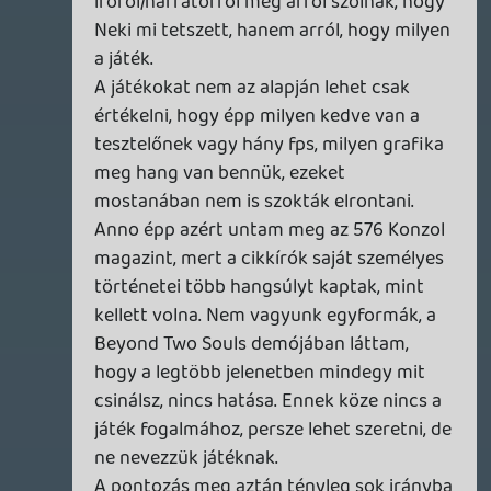
Oldern
2013.12.02 14:01:48
#0905e
Mako, Kill la Kill!
antaru
2013.12.02 12:50:20
antaru
2013.12.02 12:50:20
#0905d
Szerintem meg nem így van, hanem
egyszer-egyszer túlságosan
befolyásolódik a teszt a tesztelő
személyes ízlése által, máskor meg nem.
De nem akarok ezen tevegelni, azt
akartam kérdezni, hogy az avatarodon ki
van.
Pinoko?
Oldern
2013.12.01 16:57:19
zaz
2013.12.02 11:42:21
#0905c
Hát ja a PDZ egy borzalom volt!