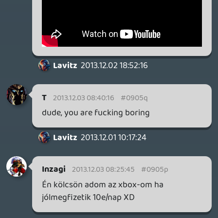
liquid-re aki idén átadta mackónak a
lehetőséget és milyen jól tette ott a
példára a válasz a gamer365 tesztírás
eddig egyedinek számító KÜLÖNvélemény
c részénél. Olvasd csak el érdemes mit írt
liquid: 'A kampányt a szó legszorosabb
értelmében végigásítoztam" ebből szted
milyen teszt született volna? Tudod már
jól. Tehát ezért kéne ezeknél a nagy
sorozatoknál vagy egyes játékstílusoknál
változtatni a teszt írókat. Mindig friss
mindig új legyen egy teszt, attól lesz
izgalmas az adja meg az ízét! A
tesztíráshoz is kell egyfajta hangulat,
fantázia, kreativitás. Ez mindegyik
tesztíróban megvan, főleg akkor
mutatkozik meg ha egy olyan játékot
kaptak ami újdonságként hat rájuk vagy
nem ők szokták tesztelni. Lásd mackó Cod.
Na remélem már érted. 🙂
PsyZed
2013.12.02 16:49:49