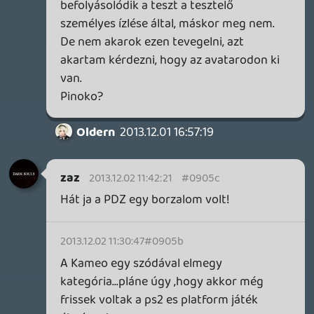
friedmannt
2013.12.01 16:14:54
#09052
Amit én értek (gamerportal-os dolog csak
humor volt, hagyjuk is).
1. Lavitznak nem tetszett az AC4 teszt. Van
ilyen.
2. van olyan is, hogy egy szerző nem ír
olyan jó cikkett, mint általában. Valamelyik
cikk jobban sikerül, van amelyik
gyengébben. Ilyen is van
3. A trollok is kattintanak a hirdetésekre.
Bannolni mindenkit az első "bazdmeg" után
szerintem túl korai.
4. A cikkek végén levő pontszámra
szükség van. Kell a lusta gamernek, aki
nem tudja eldönteni egy cikkből, hogy
tetszene-e neki a játék, de a pontszámból
megérti. És kell a kiadó/fejlesztő
sajtósának is, aki adott tesztpéldányt,
elintézett mindenféle belépőket, adott
exkluzív információt a lapnak. Őket is