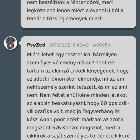
T
2013.12.01 19:35:44
#09058
Sokan orultek volna ha a Knack olyan lett
volna mint a Kameo szerintem.
DarkVenom
2013.12.01 19:18:59
#09057
Volt már bőven összecsapott teszt, és lesz
is még. Ezen ne rugózz, higgy nekem.:D
Lavitz
2013.12.01 08:45:06
xetron
2013.12.01 18:47:41
#09056
Edge vlamikor kb 5-10 soros tesztek
vannak, nem tudom ahhoz mit szólnál .
(angolosan 10 sorban össze foglalja a
lényegét aztán csúmi )
Több oldalon szoktam olvasgatni a
teszteket és szinte minden hol azt veszem
észre, hogy már nem igazán érték/idő állók