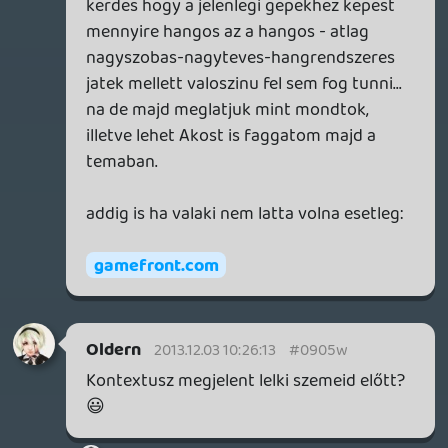
casper007
2013.12.03 09:02:06
casper007
2013.12.03 09:02:06
#0905s
Jó volt a podcast, már amennyit
érzékeltem belőle, mert elkövettem azt a
hibát, hogy feküdve hallgattam. Így néha
félálomban röhögtem fel és álomképek
kavarodtak az elhangzottakkal. Bizarr volt.
😃
PsyZed
2013.12.03 08:53:15
#0905r
Már miért kéne szeretni az adott játékot,
hogy cikket írjunk róla? Csak nem
feltétlenül kell pl. az IGN-től meg a
GameTrailers-től elhinni mindent, akik
gyakorlatilag a játék reklámozásából és
felpontozásából élnek.
Az egyedinek számító KÜLÖNvélemény
pedig az általam említett 576 Konzolban
jelent meg, ahol a szerkesztő Martin,
mindig hozzáfűzött néhány sort a cikkhez