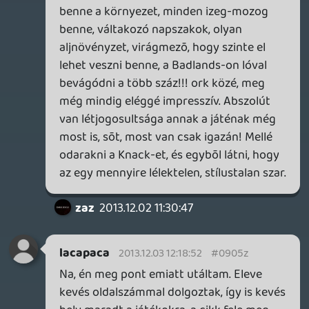
zaz
2013.12.02 11:30:47
T
2013.12.03 11:27:58
#0905x
Kivancsian varom a noise level testet, a
PS4 hangosabb lesz ez szinte biztos,
kerdes hogy a jelenlegi gepekhez kepest
mennyire hangos az a hangos - atlag
nagyszobas-nagyteves-hangrendszeres
jatek mellett valoszinu fel sem fog tunni...
na de majd meglatjuk mint mondtok,
illetve lehet Akost is faggatom majd a
temaban.
addig is ha valaki nem latta volna esetleg:
gamefront.com
Oldern
2013.12.03 10:26:13
#0905w
Kontextusz megjelent lelki szemeid előtt?