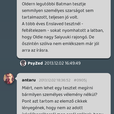
😉
antaru
2013.12.02 12:50:20
Pdr
2013.12.02 16:28:31
#0905g
tetszett a podcast, ez most kellett. Egyet
sajnálok, hogy a nintendo-s témáról nem
beszéltetek, vagyis ki lett hagyva, pedig
nagyon érdekelne, remélem legközelebb
bepótoljátok.
antaru
2013.12.02 15:01:18
#0905f
uh, a KLK-t felírtam már a listámra két
hete, de még nem jutottam el odaáig, hogy
belenézhessek.
szóval akkor itthon is ismert, köszi.
így kicsiben tisztára olyan, mint Pinoko a
Back Jackből.
Oldern
2013.12.02 14:01:48