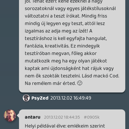
vili grafika volt, meg jó fegyverhang és
kész. Anno pont ezért imádtam az azóta
megszűnt 576 Konzol magazint, mert a
cikkírók a saját személyes történeteik köré
kerekítve mutatták be az adott hónap
játékait. Persze egyet is lehet érteni, meg
nem is, én legutóbb mackó COD: Ghosts
tesztjével voltam nagyon ellentétes
véleményben, de ez talán jelentheti azt is,
hogy én belefáradtam az egész szériába,
de neki még mindig tud újat mutatni a
dolog. Nem vagyunk egyformák, a Beyond
Two Soulst például imádtam az idei
felhozatalból, aztán vannak olyanok, akik
még azt is megkérdőjelezik, hogy
egyáltalán játéknak nevezhető-e.
A pontozás meg aztán tényleg sok irányba
mehet, rakd csak egymás mellé a
Gamer365, a Rev3games, az IGN, a Kotaku,
az Eurogamer és még sorolhatnám
tesztjeit, nagyon sokrétűek lesznek.
Ui.: Lavitz, te meg fogadd el mások
véleményét, ne a pontszámokon rugózzál.