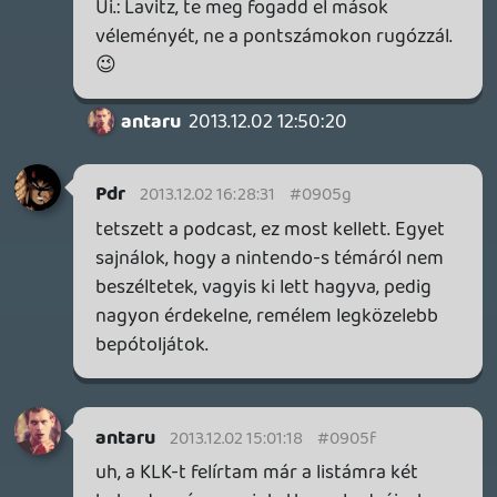
az előző évire nagyobbat adtál, akkor ez
most mit jelent...", vagy hogy
"összecsaptad".
Más emberek vagyunk, és van, hogy az
egyik ember számára logikusan (a saját
belső logikánk szerint) végigvezetett,
pontról-pontra-igaz rendszer más
konklúziókat szül, mint egy másik ember
hasonlóan létrehozott, internális
logikájában makulátlan következtetési
lánca.
A legjobb példa erre: ha egy játék minden
szempontból jobb, mint a
tavalyi/tavalyelőtti elődje, attól még simán
kaphat roszabb pontokat annál. Más idők,
más elvárások, más ingerküszöb, illetve a
meglepetés-faktor/megszokás-faktor is
ott van. Ez egyaránt igaz a Batmanra, az
AC-re, a COD-okra, vagy akár a
Battlefieldre is. Ha nem így lenne, 12-13
pontokat kéne szórni azoknak a