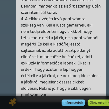
a kedvet attól hogy a rendes normálisan
viselkedő olvasók beleolvassanak a
kommentekbe mert annyira lent van a
szint hogy inkább nem hogy kommentelni
mert ugye a kommentelés a fontos (ezen
számokból élnek) ezen az oldalon de még
olvasni se fogják az oldalt. A bocsi srácok
az emberi érzésekre vonatkozik, nem csak
engem zavart, csak mivel én már leírtam
passzívan bólogattak.
Danee
2013.12.01 10:57:34
1 / 2
KILN - A DOUBLE FINE NEM KÖCSÖGÖL!
TESZT
22 órája
2
DOOM: THE DARK AGES - REVELATIONS DLC
TESZT