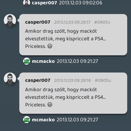
az oldal alján, de vagy egy tucat más
helyen láttam már. Komolyan mondom,
olyan dolgokon hergeled magad, ami miatt
nem érdemes.
Lavitz
2013.12.02 18:52:16
T
2013.12.03 08:40:16
#0905q
dude, you are fucking boring
Lavitz
2013.12.01 10:17:24
Inzagi
2013.12.03 08:25:45
#0905p
Én kölcsön adom az xbox-om ha