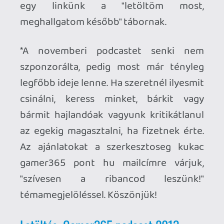
Az ajánlatokat a szerkesztoseg kukac
gamer365 pont hu mailcímre várjuk,
"szívesen a ribancod leszünk!"
témamegjelöléssel. Köszönjük!
Letöltés: Gamer365 podcast 2013
november
Ahhoz, hogy te is hozzászólj, be kell
jelentkezned!
1 / 2
abluxirum
2013.12.08 20:14:35
#09062
Előtte 1 jégert ittunk körülbelül. Nagy
részegedés utána sem volt mondjuk... 🙂