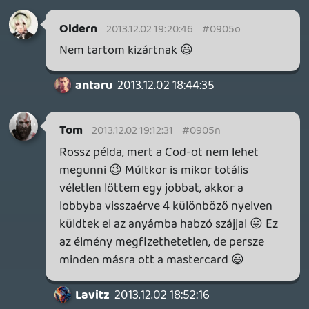
antaru
2013.12.02 18:44:35
#0905k
Helyi példával élve: emlékeim szerint
Oldern legutóbbi Batman tesztje
semmilyen személyes szarságot sem
tartalmazott, teljesen jó volt.
A több éves Enslaved tesztnél -
feltételezem - sokat nyomhatott a latban,
hogy Oldie nagy Saiyuuki rajongó. De
őszintén szólva nem emlékszem már jól
arra az írásra.
PsyZed
2013.12.02 16:49:49
antaru
2013.12.02 18:36:52
#0905j
Miért, nem lehet egy tesztet megírni
bármilyen személyes vélemény nélkül?
Pont azt tartom az elemző cikkek
lényegének, hogy nem az adott
íróról/narrátorról meg arról szólnak, hogy
Neki mi tetszett, hanem arról, hogy milyen
a játék.