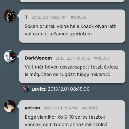
keviny
2013.12.01 14:30:28
#0904y
Szőrmadarakat a nextgen gamerre! Plíz!
Lavitz is akarja!
zsozsa
2013.12.01 14:22:57
#0904x
Jó is a Ryse!
dreampage
2013.12.01 13:09:55
siklara
2013.12.01 13:13:35
#0904w
Bocsánat. 😞
Utólag rájöttem, hogy jobb lett volna
kihagynom ezt a novemberi podcastet,
mert a náthától agyilag eléggé zokni
voltam és sok okosat most tényleg nem
tudtam hozzátenni az elhangzottakhoz.
Na majd legközelebb. 🙂
slickadam
2013.12.01 10:20:29