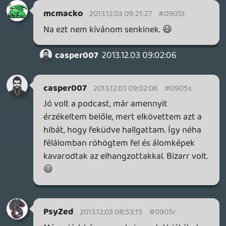
jólmegfizetik 10e/nap XD
Oldern
2013.12.02 19:20:46
#0905o
Nem tartom kizártnak 😃
antaru
2013.12.02 18:44:35
Tom
2013.12.02 19:12:31
#0905n
Rossz példa, mert a Cod-ot nem lehet
megunni 😉 Múltkor is mikor totális
véletlen lőttem egy jobbat, akkor a
lobbyba visszaérve 4 különböző nyelven
küldtek el az anyámba habzó szájjal 😛 Ez
az élmény megfizethetetlen, de persze
minden másra ott a mastercard 😃
Lavitz
2013.12.02 18:52:16
rehynn4
2013.12.02 18:58:33
#0905m
Hagyd már abba végre.