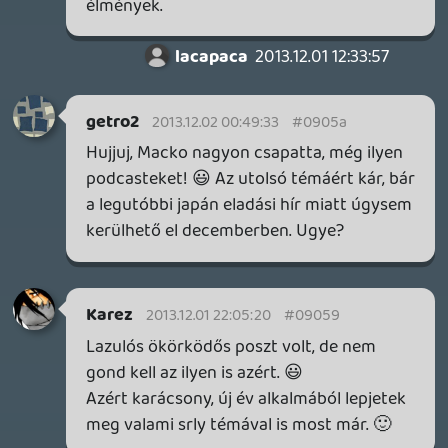
érdekli, hogy ezután a lap hogyan
értékelte a játékot, de neki meg ideje nincs
a játékról megjelent összes cikket
elolvasni. Neki is jó, hogy a cikk végén
pontszám van.
Információk
Oké, értem és elfogadom!
Sunny0402
2013.12.01 15:35:28
#09051
Lavitz for president!
slickadam
2013.12.01 15:26:14
#09050
majd potoljatok 🙂
siklara
2013.12.01 13:13:35
TomFace
2013.12.01 15:22:02
#0904z
Köszönet a letöltési linkért újfent, iOS-en
jól jön 🙂