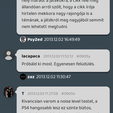
😃
casper007
2013.12.03 09:02:06
casper007
2013.12.03 09:28:17
#0905v
Amikor drag szólt, hogy mackót
elvesztettük, meg kispriccelt a PS4...
Priceless. 😃
mcmacko
2013.12.03 09:21:27
casper007
2013.12.03 09:28:16
#0905u
Amikor drag szólt, hogy mackót
elvesztettük, meg kispriccelt a PS4...
Priceless. 😃
mcmacko
2013.12.03 09:21:27
mcmacko
2013.12.03 09:21:27
#0905t
Na ezt nem kívánom senkinek. 😃