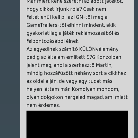
Lavitz
2013.12.02 18:52:16
Lavitz
2013.12.02 18:52:16
#0905l
imádom amikor maguk válaszolják meg az
emberek a probléma gyökerét! Tessék ha
te mint belefáradt Cod-os kellett volna
megírnod a játék tesztjét akkor az milyen
lenne? Nem összecsapott felületes, unott?
Mert már a játékra is ráuntál. Arról meg
nem tudsz mit írni, főleg nem olyan
tesztet ami úgy mutatja be a játékot hogy
egy olyan ember is értsen mindent aki
még soha nem játszott vele. A jó tesztíró
ismétlem a jó, az mindig lelkes marad! Ha
nincs már meg a tűz nincs meg a
játékszenvedély, abba kell hagyni az írást
vagy átadni másnak aki még ugyanolyan
lelkes mint ő volt egykoron! Sokszor az is
segítene ha a tesztelők változnának és
nem befásult évek óta AC évek óta WRC
évek óta Cod aktuális írása gondolok itt