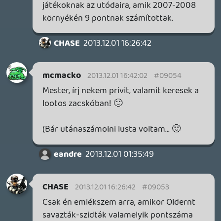
zavarjon már hogy van aki foglalkozik és
tesz is azért hogy jobb, kedvelhetőbb,
minőségibb legyen a gamer365. A javulás
mindenkire vonatkozik az előnyére fog
vállni annak is aki nem tesz semmit sőt
inkább zülleszti azt. 🙂
nasty
2013.12.01 11:37:49
he7edik
2013.12.01 11:42:50
#0904r
Nehéz komolyan venni ezt a podcastet XD
nasty
2013.12.01 11:37:49
#0904q
Te mostanában itt egy virtuális sheriffnek
képzeled magad ezen az oldalon.
Ellenben egy senki vagy, egy mezei user
mint mi is. Te nem mondhatod meg ilyen
hangnemben, hogy mi legyen a
podcastben, ki kérjen bocsánatot, hogyan
vezessék az oldalt stb.