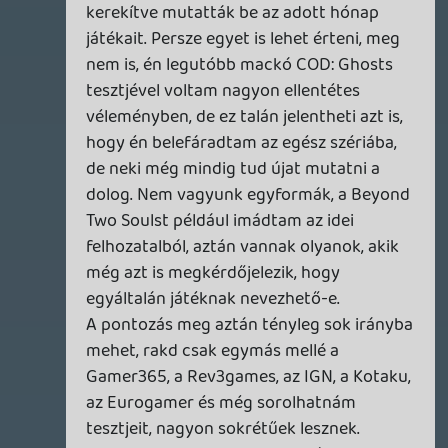
az olvasmányos irományok .
Én úgy látom, eljött az idő a váltásra és
elkezdeni a videótesztek irányába
elmozdulni .
Lavitz
2013.12.01 10:11:59
Oldern
2013.12.01 16:57:19
#09055
Szerintem a két dolog más. A
"pontszámmal nem értek egyet" vagy
"elpontoztad, *****" okés, mutatja az egyet
nem értést.
Viszont...ha már van egy érzetem, és olyan
irányból támadom be a cikket, ami nem
feltétlenül univerzálisan igaz (i.e. Lavitz
esete az ACIV-el, sokadjára olvasom a
tesztet, és nem érzem a problémát a
szöveggel, a ponttal, vagy a szöveg-pont
kölcsönhatással), akkor szoktak születni az
olyan érdekesebb megszólalások, mint
hogy "ezt nem hetesnek olvasom", meg "ha