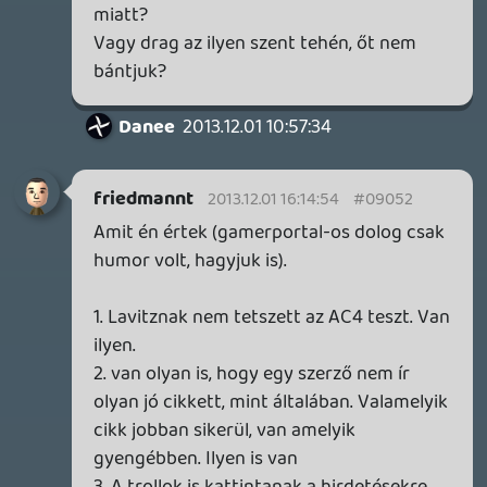
Lavitz
2013.12.01 11:22:01
Lavitz
2013.12.01 11:22:01
#0904p
nem értem miért az ellenséges hangnem,
meg nem bántottalak ha jól emlékszem.
Emberek vagyunk és nem gépek,
hibázhatunk, még a legjobbak is, a
szerkesztők is vannak jobb és vannak
kevésbé jó napok az életben. Nem kell
kisarkítani a mondandóm és egyből
támadni. Annak viszont te is élvezni fogod
majd az előnyét ha ezentúl igényesebb
teszteket fogunk kapni nem? Ami
összességében az oldal minőség
javulásához fog vezetni. Ugyanez
vonatkozik a hírekre is. Az sem mindegy
milyen formában hozzák le és milyen céllal.
Ehhez lenne valami hozzáfűznivalód?
Neked tetszik hogy a kommentelők
egymásnak ugornak és személyeskednek
anyáznak, beszólogatnak már-már elveszi