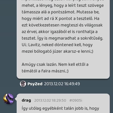
2013.12.02 11:30:47
#0905b
A Kameo egy szódával elmegy
kategória...pláne úgy ,hogy akkor még
frissek voltak a ps2 es platform játék
élmények.
lacapaca
2013.12.01 12:33:57
getro2
2013.12.02 00:49:33
#0905a
Hujjuj, Macko nagyon csapatta, még ilyen
podcasteket! 😃 Az utolsó témáért kár, bár
a legutóbbi japán eladási hír miatt úgysem
kerülhető el decemberben. Ugye?
Karez
2013.12.01 22:05:20
#09059
Lazulós ökörködős poszt volt, de nem
gond kell az ilyen is azért. 😃
Azért karácsony, új év alkalmából lepjetek
meg valami srly témával is most már. 🙂