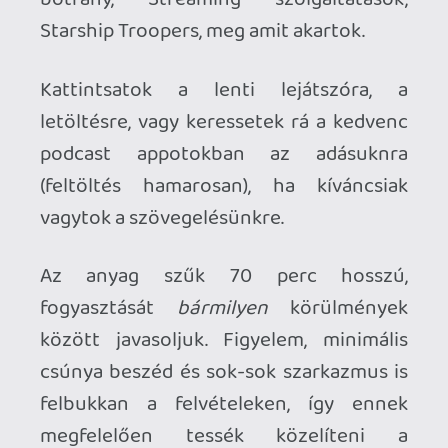
megfelelően tessék közelíteni a
hallgatnivalóhoz!
[Letöltés] Gamer365 2019 április