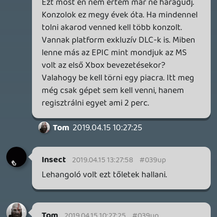
MEGJELENÉSI DÁTUMOK NAPJA – EZ TÖRTÉNT SZERDÁN
Benne: Isle of Reveries, Beaten Path, Moonlighter 2: The
Endless Vault, Fallen Tear: The Ascension.
12 órája
2
CORSAIR CLIPPER PRO MINI 60 - KICSI, DE ERŐS
TESZT
19 órája
2
FIRE EMBLEM: FORTUNE'S WEAVE DIRECT, MAFIA: THE OLD
COUNTRY DLC – EZ TÖRTÉNT KEDDEN
Továbbá: Crimson Moon, The Walking Dead: Streets of
Survival, Endless Legend II.
1 napja
4