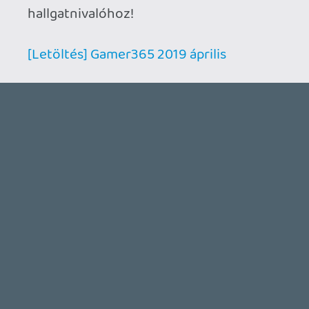
Ahhoz, hogy te is hozzászólj, be kell
jelentkezned!
backstab
2019.05.03 11:03:27
#039v4
Na, erről az adásról is simán lemaradtam.
Ránéztem a podcast alkalmazásomra:
tavaly novemberben frissült utoljára a
Gamer365 adása. Lehetne egy RSS feedet
varázsolni azoknak a szerencsétlen
páriáknak, akik Androidos telefonon
hallgatnák a podcastot? Köszi.