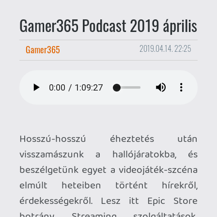
Hosszú-hosszú éheztetés után
visszamászunk a hallójáratokba, és
beszélgetünk egyet a videojáték-szcéna
elmúlt heteiben történt hírekről,
érdekességekről. Lesz itt Epic Store
botrány, Streaming szolgáltatások,
Starship Troopers, meg amit akartok.
Kattintsatok a lenti lejátszóra, a
letöltésre, vagy keressetek rá a kedvenc
podcast appotokban az adásuknra
(feltöltés hamarosan), ha kíváncsiak
vagytok a szövegelésünkre.
Az anyag szűk 70 perc hosszú,
fogyasztását
bármilyen
körülmények
között javasoljuk. Figyelem, minimális
csúnya beszéd és sok-sok szarkazmus is
felbukkan a felvételeken, így ennek