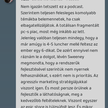
GAME PASS: AUGUSZTUS ELSŐ HETEI
A Beast of Reincarnation premier árnyékában ezúttal
inkább a Premium előfizetők könyvtára növekedik majd
a következő néhány napban.
1 napja
7
HETI MEGJELENÉSEK | 2026 #32
PREMIER
2 napja
7
IAN LIVINGSTONE - A VÉR-SZIGET LABIRINTUSA
KÖNYV
3 napja
2
DENSHATTACK!
TESZT