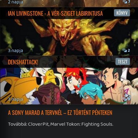
Hírek
|
Cikkek
|
Podcastok
|
Blogok
|
Gaming Fórum
|
Offtopic Fórum
RSS
|
Blog RSS
|
Podcast RSS
|
Instagram
|
Youtube
|
Facebook
|
Twitter
|
Patreon