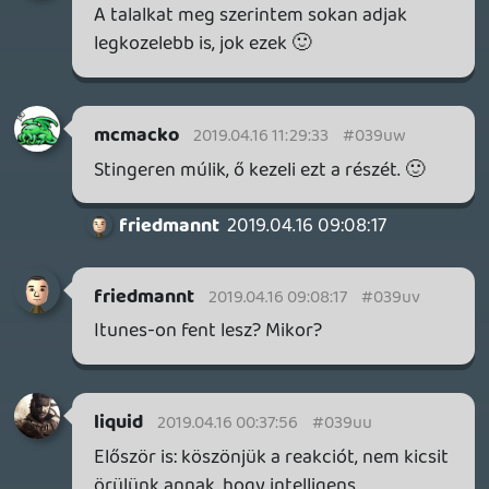
roppant rossz lenne, ha idővel
előfordulhatna, hogy egy játék dlc-je
mondjuk steamen nem elérhető csak az
adott játék, viszont mondjuk epic storeon
meg ott a dlc. Teszem azt bl3 ugye 6
hónappal később jön most steamre és
kivárják ott megveszik majd később jön
dlc, ami epic store exclusive. Arról nem is
beszélve, hogy a multi részük is
fragmentálódhat. Volt már korábban is,
hogy ugyanazon játék játékosai nem
tudtak együtt játszani, mert egyik ebben a
store-ban vette meg pc-re a játékot a
másik meg abban.
Ghz
2019.04.15 14:22:40
Vega
2019.04.15 15:32:11
#039us
"a rendszerűk fejlesztésével szerintük nem
nyernek felhasználókat, s ezért nem is
prioritás"
Ha valakit egyébként érdekel, itt a