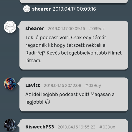
EA részéről, korlátozott sikerrel. A
versenypiacon MINDEN fragmentált: én
Pepsi Maxot iszok, más meg Coke Zero-t.
Vagy: Marvel vs DC.
Kétlem, hogy a fent felvázolt modellben
bármi versenytárs nélkül marad
huzamosabb ideig. Ha az Epic Store nem
nyújt eleget / nem lesz jó / nem tud
vonzóvá válni, jövő ilyenkor már nem
beszélünk róla.
Tom
2019.04.15 16:31:07
Tom
2019.04.15 16:31:07
#039ut
Azt a fajta érvelést sosem értettem, hogy
ha valami rossz, akkor megindokoljuk,
hogy de máshol is rossz. Egyébként a
konzolok egy "kicsit" más tészta. A fő
probléma szerintem, hogy ez egyáltalán
nem ad semmi pluszt a felhasználónak, sőt
igazából csak egy plusz nyűg. És szerintem