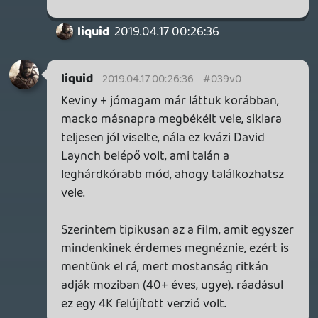
friedmannt
2019.04.16 09:08:17
#039uv
Itunes-on fent lesz? Mikor?
liquid
2019.04.16 00:37:56
#039uu
Először is: köszönjük a reakciót, nem kicsit
örülünk annak, hogy intelligens
ellenérveket kapunk, nem szimpla
anyázást.
Amit reagálnék rá: szerintem ezt hívják
kapitalista versenygazdaságnak, amivel
természetesen mindenkinek joga van nem
egyetérteni, de ettől függetlenül jelenleg
ez az a rendszer, ami a világot irányítja.
Az Epic Store egy külső kísérlet a Steam
hegemóniájának megtörésére.
Fragmentálni fogja a felhasználókat? Igen,
fogja, és ez is a cél. Voltak erre
próbálkozások korábban is, leginkább az