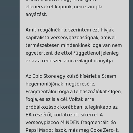
hivatalos menetrend a rendszer
fejlesztésével kapcsolatosan:
trello.com
Nekem alapvetően két dolog jön le ebből a
listából:
- A Steam socia/communityl featureivel
nem foglalkoznak (fórum, workshop), ez
nagy baj
- Minden más értelmes Steam feature-t
kb. év végéig tudni fog a rendszerük
Tom
2019.04.15 10:27:25
alf22
2019.04.15 15:01:48
#039ur
azért irigylem a pc-sek gondjait. Bárcsak
azon múlna egy exkluzivitás storen,hogy
egy plusz profilt kell készítenem. Boxosok
is biztos sírnának,ha unchartedet csak
akkor kapnának,ha ps accot is kreálnak
ingyen. Ps4en meg xbox profilt.