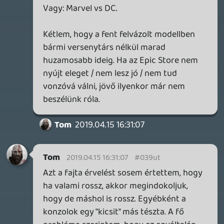
Ghz
2019.04.15 14:22:40
#039uq
Ezt most én nem értem már ne haragudj.
Konzolok ez megy évek óta. Ha mindennel
tolni akarod venned kell több konzolt.
Vannak platform exkluzív DLC-k is. Miben
lenne más az EPIC mint mondjuk az MS
volt az első Xbox bevezetésekor?
Valahogy be kell törni egy piacra. Itt meg
még csak gépet sem kell venni, hanem
regisztrálni egyet ami 2 perc.
Tom
2019.04.15 10:27:25
Insect
2019.04.15 13:27:58
#039up
Lehangoló volt ezt tőletek hallani.
Tom
2019.04.15 10:27:25
#039uo
Nem igazán tetszett ez a podcast.
Szerintem teljesen felesleges komolyabb