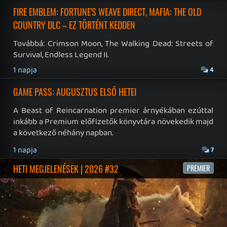
19 éve videójáték minden nap! Copyright 365 Media Kft
Impresszum
|
Hirdetési ajánlatunk
|
Felhasználási feltételek
|
Adatvédelmi elveink
|
Sütik