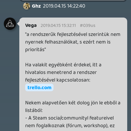
csak mondjuk a bl3 dlci. Az a mondás, hogy
a versenyhelyzet csak jó, de itt nem látom,
hogy a játékosoknak ez mitől lenne jó.
Shifty Fox
2019.04.15 07:28:45
#039un
Starship Troopers gondolatért egy Nobel-
Béke Díj simán járna. Nyilván hosszútávon
termelné ki a jótékony hatását.
Még talán megfejelném azzal, hogy csak az
kapjon net hozzáférést és kommentelő
jogosultságot, aki lehúzta a szolgálatát.
SZERETNE TÖBBRT TUDNI?
>>>KATTINTSON
KiswechPS3
2019.04.14 22:29:28
#039um
Remek, reggel a vonaton el is fogyasztom
🙂