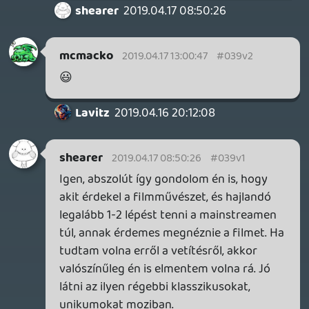
Tök jó podcast volt! Csak egy témát
ragadnék ki: hogy tetszett nektek a
Radírfej? Kevés betegebb/elvontabb filmet
láttam.
Lavitz
2019.04.16 20:12:08
#039uy
Az idei legjobb podcast volt! Magasan a
legjobb! 😃
KiswechPS3
2019.04.16 19:55:23
#039ux
A talalkat meg szerintem sokan adjak
legkozelebb is, jok ezek 🙂
mcmacko
2019.04.16 11:29:33
#039uw
Stingeren múlik, ő kezeli ezt a részét. 🙂
friedmannt
2019.04.16 09:08:17