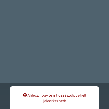
mcmacko
2019.04.17 13:01:18
#039v3
Kellett rá aludni egyet, amúgy abszolút
nem bánom, hogy megnéztem. Többet
adott, mint n+1-ik blokkbásztör.
shearer
2019.04.17 08:50:26
mcmacko
2019.04.17 13:00:47
#039v2
😃
Lavitz
2019.04.16 20:12:08
shearer
2019.04.17 08:50:26
#039v1
Igen, abszolút így gondolom én is, hogy
akit érdekel a filmművészet, és hajlandó
legalább 1-2 lépést tenni a mainstreamen
túl, annak érdemes megnéznie a filmet. Ha
tudtam volna erről a vetítésről, akkor
valószínűleg én is elmentem volna rá. Jó