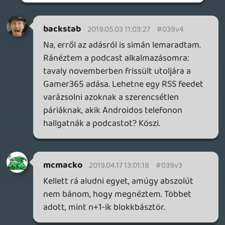
látni az ilyen régebbi klasszikusokat,
unikumokat moziban.
liquid
2019.04.17 00:26:36
liquid
2019.04.17 00:26:36
#039v0
Keviny + jómagam már láttuk korábban,
macko másnapra megbékélt vele, siklara
teljesen jól viselte, nála ez kvázi David
Laynch belépő volt, ami talán a
leghárdkórabb mód, ahogy találkozhatsz
vele.
Szerintem tipikusan az a film, amit egyszer
mindenkinek érdemes megnéznie, ezért is
mentünk el rá, mert mostanság ritkán
adják moziban (40+ éves, ugye). ráadásul
ez egy 4K felújított verzió volt.
shearer
2019.04.17 00:09:16
shearer
2019.04.17 00:09:16
#039uz