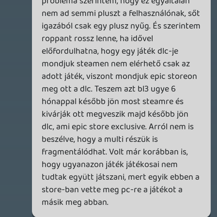
témákba belemennetek, ha csak
elbagatellizáljátok. A totálisan fragmentált
pc-s piac, most még inkább az lett.
Jelenleg valóban teljesen mindegy, hogy a
már amúgy is 4-5 luncher mellé feltesz az
ember egy 6-dikat. De azért ennyivel nem
ráznám le a dolgot, lévén Sweeney
megmondta, hogy a rendszerűk
fejlesztésével szerintük nem nyernek
felhasználókat, s ezért nem is prioritás. Az
agresszív marketing stratégiájukkal
viszont igen. És most persze örülnek a
fejlesztők a láthatóságnak, meg a
kedvezőbb feltételeknek. Viszont egyszer
az epic store is túlzsúfolt lesz. És mikor
megvetik a lábukat végleg, akkor vajon
megvágják-e ők is a kiadókat a 30%-al,
mint minden másik platform jelenleg?
Vagy vajon mikor jön el az a pont mikor
már kizárólagos exkluzivitást vesznek
majd dlc-kre? Simán előfordulhat majd az
a fanyar kanyar, hogy epic storeon lesznek