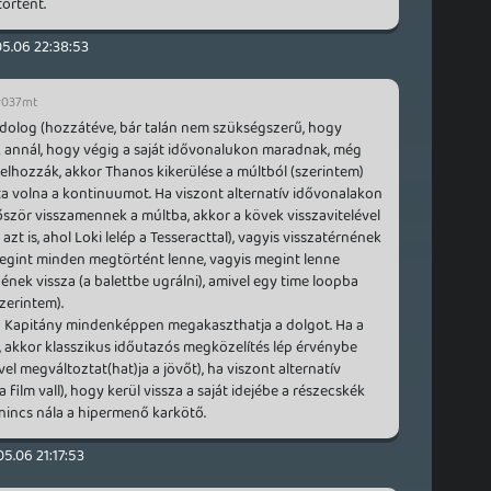
örtént.
05.06 22:38:53
037mt
 dolog (hozzátéve, bár talán nem szükségszerű, hogy
annál, hogy végig a saját idővonalukon maradnak, még
 elhozzák, akkor Thanos kikerülése a múltból (szerintem)
ta volna a kontinuumot. Ha viszont alternatív idővonalakon
zör visszamennek a múltba, akkor a kövek visszavitelével
azt is, ahol Loki lelép a Tesseracttal), vagyis visszatérnének
 megint minden megtörtént lenne, vagyis megint lenne
nek vissza (a balettbe ugrálni), amivel egy time loopba
zerintem).
, a Kapitány mindenképpen megakaszthatja a dolgot. Ha a
 akkor klasszikus időutazós megközelítés lép érvénybe
el megváltoztat(hat)ja a jövőt), ha viszont alternatív
a film vall), hogy kerül vissza a saját idejébe a részecskék
nincs nála a hipermenő karkötő.
05.06 21:17:53