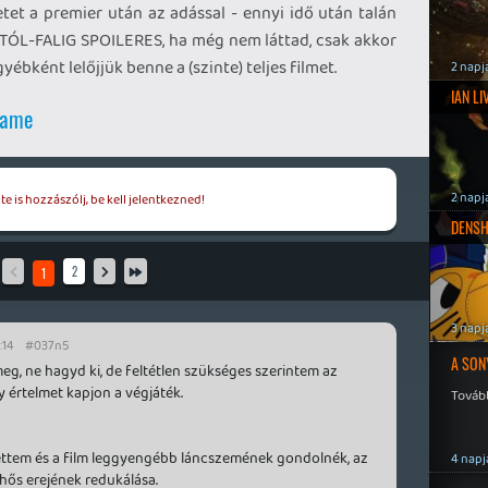
etet a premier után az adással - ennyi idő után talán
LTÓL-FALIG SPOILERES, ha még nem láttad, csak akkor
ébként lelőjjük benne a (szinte) teljes filmet.
2 napj
IAN L
game
2 napj
e is hozzászólj, be kell jelentkezned!
DENSH
2
1
3 napj
:14
#037n5
A SON
g, ne hagyd ki, de feltétlen szükséges szerintem az
y értelmet kapjon a végjáték.
Tovább
ttem és a film leggyengébb láncszemének gondolnék, az
4 napj
hős erejének redukálása.