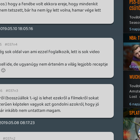
PS5-E
s ) hogy a fenébe volt ekkora ereje, hogy mindenkit
CSÜT
nem tetszett, bár ha nem így lett volna, hamar vége lett
Tovább
Seaso
Speed
019.05.10 18:05:16
5 napj
NBA: 
35
#037n4
g sok oldal van ami ezzel foglalkozik, lett is sok video
ell ide, de ugyanúgy nem érteném a világ legjobb receptje
6 napj
 🙂
WUCHA
Továb
16
#037n3
Amste
Lost 
ről (bosszúállok 1.-ig) is lehet ezekről a filmekről sokat
Never
zerűen képtelen vagyok azt gondolni azokról, hogy jó
6 napj
már inkább nem untattam magam.
SPLAT
2019.05.08 08:17:23
#037n2