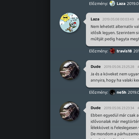
Laza
2019.0
Laza
2019.05.08 00:03:49
Nem lehetett alternatív va
idősík legyen. Szerintem s
múltját pedig hagyta megt
travis18
20
Dude
2019.05.06 23:25:28
Ja és a köveket nem ugyana
annyira, hogy ha valaki ke
ne5h
2019.
Dude
2019.05.06 23:23:34
Ebben egyedül már csak a 
idővonalak már megtörtént
ĺélekkövet is feleslegesen 
De mondom a párhuzamos 