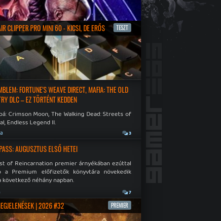
R CLIPPER PRO MINI 60 - KICSI, DE ERŐS
TESZT
a
EMBLEM: FORTUNE'S WEAVE DIRECT, MAFIA: THE OLD
RY DLC – EZ TÖRTÉNT KEDDEN
bá: Crimson Moon, The Walking Dead: Streets of
al, Endless Legend II.
ja
3
PASS: AUGUSZTUS ELSŐ HETEI
st of Reincarnation premier árnyékában ezúttal
b a Premium előfizetők könyvtára növekedik
a következő néhány napban.
a
7
MEGJELENÉSEK | 2026 #32
PREMIER