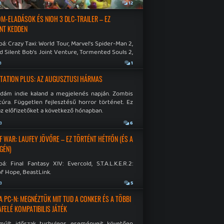
a
12
M-ELADÁSOK ÉS NIOH 3 DLC-TRAILER – EZ
NT KEDDEN
á: Crazy Taxi: World Tour, Marvel's Spider-Man 2,
d Silent Bob's Joint Venture, Tormented Souls 2,
e Room in Hell, Slain 2: The Beast Within.
a
1
TATION PLUS: AZ AUGUSZTUSI HÁRMAS
idám indie kaland a megjelenés napján. Zombis
túra. Független fejlesztésű horror történet. Ez
az előfizetőket a következő hónapban.
a
6
F WAR: LAUFEY JÖVŐRE – EZ TÖRTÉNT HÉTFŐN (ÉS A
GÉN)
á: Final Fantasy XIV: Evercold, S.T.A.L.K.E.R.2:
f Hope, BeastLink.
a
5
A PC-N: MEGNÉZTÜK MIT TUD A CONKER ÉS A TÖBBI
AFELÉ KOMPATIBILIS JÁTÉK
múlt időszak turbulens eseményeit követően