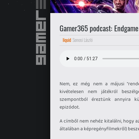
Gamer365 podcast: Endgame
liquid
Somosi László
Nem, ez még nem a májusi "rende
kivételesen nem játékról beszél
szempontból éreztünk annyira k
epizódot.
A címből nem nehéz kitalálni, hogy 
általában a képregényfilmekről) besz