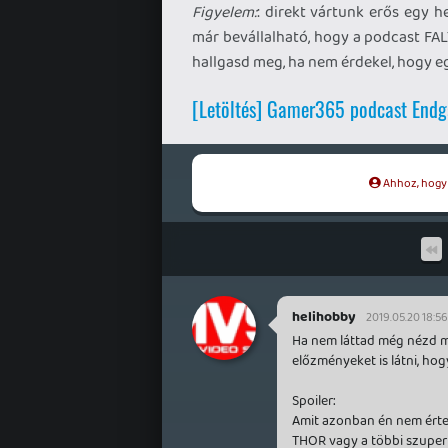
Figyelem:
: direkt vártunk erős egy h
már bevállalható, hogy a podcast FA
hallgasd meg, ha nem érdekel, hogy egy
[Letöltés] Gamer365 podcast End
Ahhoz, hogy t
helihobby
2019.05.20 18:56
Ha nem láttad még nézd me
előzményeket is látni, hog
Spoiler:
Amit azonban én nem érte
THOR vagy a többi szuper