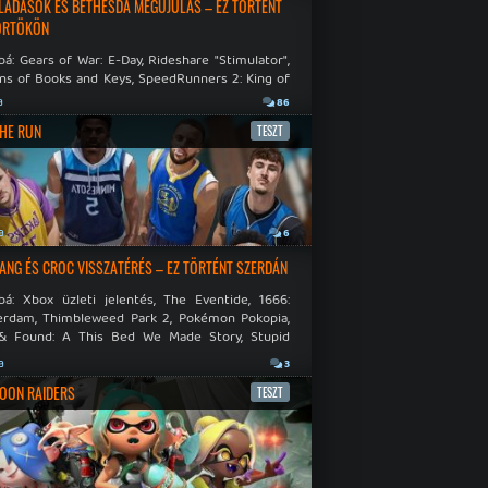
LADÁSOK ÉS BETHESDA MEGÚJULÁS – EZ TÖRTÉNT
ÖRTÖKÖN
á: Gears of War: E-Day, Rideshare "Stimulator",
ns of Books and Keys, SpeedRunners 2: King of
.
a
86
THE RUN
TESZT
a
6
NG ÉS CROC VISSZATÉRÉS – EZ TÖRTÉNT SZERDÁN
bá: Xbox üzleti jelentés, The Eventide, 1666:
rdam, Thimbleweed Park 2, Pokémon Pokopia,
& Found: A This Bed We Made Story, Stupid
 Dies.
a
3
OON RAIDERS
TESZT