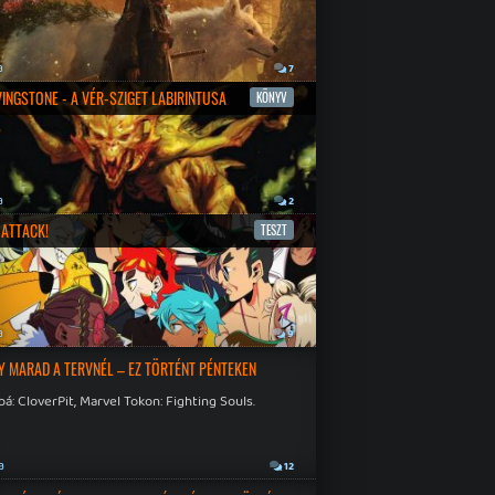
a
7
IVINGSTONE - A VÉR-SZIGET LABIRINTUSA
KÖNYV
a
2
ATTACK!
TESZT
a
9
Y MARAD A TERVNÉL – EZ TÖRTÉNT PÉNTEKEN
á: CloverPit, Marvel Tokon: Fighting Souls.
a
12