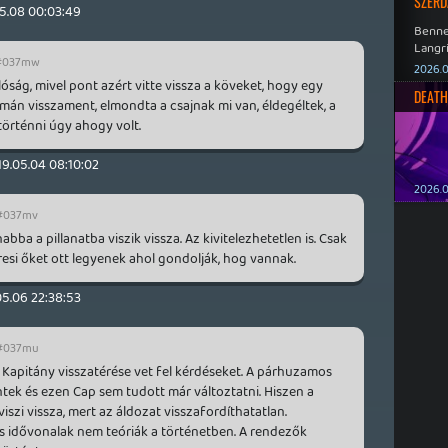
SZERD
5.08 00:03:49
Benne
Langri
#037mw
Point 
2026.0
lóság, mivel pont azért vitte vissza a köveket, hogy egy
DEATH
imán visszament, elmondta a csajnak mi van, éldegéltek, a
örténni úgy ahogy volt.
19.05.04 08:10:02
2026.0
#037mv
bba a pillanatba viszik vissza. Az kivitelezhetetlen is. Csak
resi őket ott legyenek ahol gondolják, hog vannak.
05.06 22:38:53
#037mu
Kapitány visszatérése vet fel kérdéseket. A párhuzamos
ek és ezen Cap sem tudott már változtatni. Hiszen a
viszi vissza, mert az áldozat visszafordíthatatlan.
idővonalak nem teóriák a történetben. A rendezők