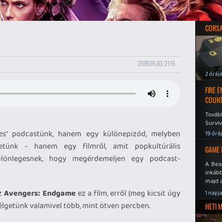
CORSAI
2019.05.03. 21:15
2 óráj
FIRE 
COUNT
Továb
Surviv
s" podcastünk, hanem egy különepizód, melyben
19 órá
getünk - hanem egy filmről, amit popkultúrális
GAME 
ülönlegesnek, hogy megérdemeljen egy podcast-
A Bea
inkáb
majd 
az
Avengers: Endgame
ez a film, erről (meg kicsit úgy
1 napj
élgetünk valamivel több, mint ötven percben.
HETI 