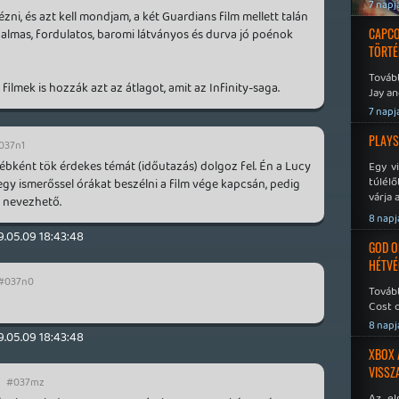
7 napj
ni, és azt kell mondjam, a két Guardians film mellett talán
CAPCO
galmas, fordulatos, baromi látványos és durva jó poénok
TÖRTÉ
Tovább
ilmek is hozzák azt az átlagot, amit az Infinity-saga.
Jay an
No Mor
7 napj
PLAYS
037n1
ébként tök érdekes témát (időutazás) dolgoz fel. Én a Lucy
Egy v
túlélő
egy ismerőssel órákat beszélni a film vége kapcsán, pedig
várja 
t nevezhető.
8 napj
9.05.09 18:43:48
GOD O
HÉTVÉ
#037n0
Tovább
Cost o
8 napj
9.05.09 18:43:48
XBOX 
VISSZ
#037mz
Az el