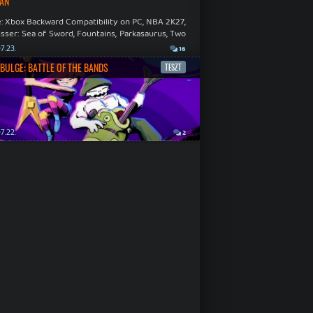
ÁN
: Xbox Backward Compatibility on PC, NBA 2K27,
sser: Sea of Sword, Fountains, Parkasaurus, Two
Hospital: Full Health Collection.
7.23.
16
BULGE: BATTLE OF THE BANDS
TESZT
7.22.
2