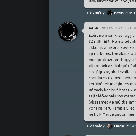
lenyilatkozták mi hogyan t
ne5h
2019.
ne5h
2019.05.06 22:38:53
#
Ezért nem jön ki sehogy a
SZERINTEM). Ha maradunk 
akkor is, amikor a köveket
igenis keresztbe akasztot
mozgunk azután, hogy elős
eltörölnék azokat (például 
a sajátjukra, ahol ezáltal
csettintés, ők meg mehetné
kerülnének (megint csak s
Bármelyiket is választjuk
saját idővonalukon marad,
(visszamegy a múltba, amiv
vonalra kerül (amit elvileg 
nélkül? Mert a padon már 
Dude
2019.