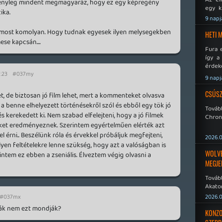
tényleg mindent megmagyaráz, hogy ez egy képregény
egy k
ika.
Micros
9 napj
Xbox 
most komolyan. Hogy tudnak egyesek ilyen melysegekben
meddig
HETI 
se kapcsán....
Fura 
így a
érdeke
:23
#037my
a Xeno
9 napj
éppen
CSÚSZ
t, de biztosan jó film lehet, mert a kommenteket olvasva
a benne elhelyezett történésekről szól és ebből egy tök jó
Tová
és kerekedett ki. Nem szabad elfelejteni, hogy a jó filmek
Chroni
eket eredményeznek. Szerintem egyértelműen elérték azt
mel érni.. Beszélünk róla és érvekkel próbáljuk megfejteni,
2026.0
lyen feltételekre lenne szükség, hogy azt a valóságban is
WOLVER
erintem ez ebben a zseniális. Élveztem végig olvasni a
MEGJE
Tovább
Akato
Sombr
#037mx
2026.0
lták nem ezt mondják?
KONZO