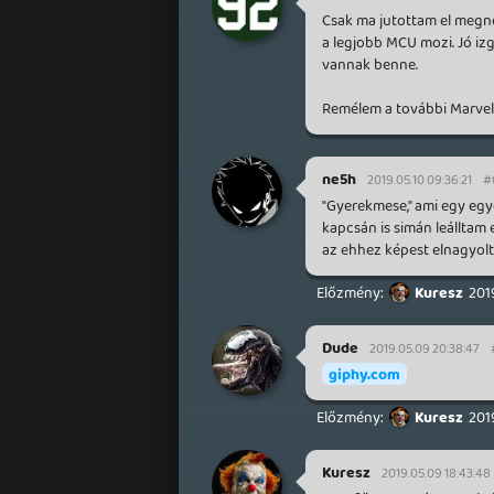
Csak ma jutottam el megnéz
a legjobb MCU mozi. Jó iz
vannak benne.
Remélem a további Marvel f
ne5h
2019.05.10 09:36:21
#
"Gyerekmese," ami egy egy
kapcsán is simán leálltam 
az ehhez képest elnagyol
Kuresz
201
Dude
2019.05.09 20:38:47
giphy.com
Kuresz
201
Kuresz
2019.05.09 18:43:48