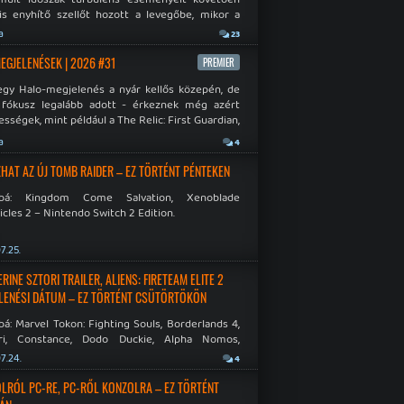
is enyhítő szellőt hozott a levegőbe, mikor a
oft bejelentette, hogy PC-re is kiterjesztik az
a
23
Original visszafelé kompatibilitást. Lássuk,
 jutottak...
MEGJELENÉSEK | 2026 #31
PREMIER
egy Halo-megjelenés a nyár kellős közepén, de
 fókusz legalább adott - érkeznek még azért
sségek, mint például a The Relic: First Guardian,
blade Chronicles 2 és a Dispatch új átiratai vagy
a
4
 a Mistfall Hunter
HAT AZ ÚJ TOMB RAIDER – EZ TÖRTÉNT PÉNTEKEN
bbá: Kingdom Come Salvation, Xenoblade
cles 2 – Nintendo Switch 2 Edition.
7.25.
INE SZTORI TRAILER, ALIENS: FIRETEAM ELITE 2
LENÉSI DÁTUM – EZ TÖRTÉNT CSÜTÖRTÖKÖN
á: Marvel Tokon: Fighting Souls, Borderlands 4,
ri, Constance, Dodo Duckie, Alpha Nomos,
as: Negative Frames.
7.24.
4
LRÓL PC-RE, PC-RŐL KONZOLRA – EZ TÖRTÉNT