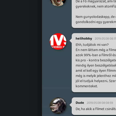
De a fő magyarázat, ami 
gyerekeknek, nem atomfiz
Nem gunyolodaskepp, de 
gondolkodni egy gyerekme
helihobby
2019.05.08 08:17
Ehh, tudjátok mi van?
Én nem láttam még a filme
azok 99%-ban a filmről és 
kis pro - kontra beszélget
mindig ilyen beszélgetés
amit el kell egy ilyen film
még is melyik jelenthez mi
jól el tudjuk helyezni.. Sz
kommenteket.
Dude
2019.05.08 08:08:59
De, ha akik a filmet csiná