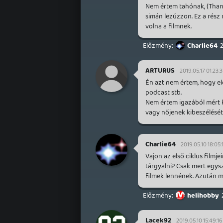
Nem értem tahónak, (Thano
simán lezúzzon. Ez a rész 
volna a filmnek.
Charlie64
2
ARTURUS
2019.05.17 01:23:
Én azt nem értem, hogy elé
podcast stb.
Nem értem igazából mért k
vagy nőjenek kibeszélését
Charlie64
2019.05.10 18:05:
Vajon az első ciklus filmjei
tárgyalni? Csak mert egys
filmek lennének. Azután 
helihobby
Lacek92
2019.05.10 15:49:16