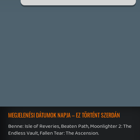
Továbbá: Crimson Moon, The Walking Dead: Streets of
Survival, Endless Legend II.
1 napja
4
GAME PASS: AUGUSZTUS ELSŐ HETEI
A Beast of Reincarnation premier árnyékában ezúttal
inkább a Premium előfizetők könyvtára növekedik majd
a következő néhány napban.
1 napja
7
HETI MEGJELENÉSEK | 2026 #32
PREMIER
2 napja
7
IAN LIVINGSTONE - A VÉR-SZIGET LABIRINTUSA
KÖNYV
3 napja
2