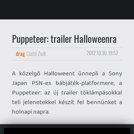
drag
Csető Zsolt
2012.10.30. 18:52
A közelgő Halloweent ünnepli a Sony
Japan PSN-es bábjáték-platformere, a
Puppeteer: az új trailer töklámpásokkal
teli jelenetekkel készít fel bennünket a
holnapi napra.