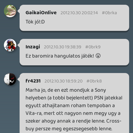
MEGJELENÉSI DÁTUMOK NAPJA – EZ TÖRTÉNT SZERDÁN
Benne: Isle of Reveries, Beaten Path, Moonlighter 2: The
Endless Vault, Fallen Tear: The Ascension.
11 órája
2
CORSAIR CLIPPER PRO MINI 60 - KICSI, DE ERŐS
TESZT
18 órája
2
FIRE EMBLEM: FORTUNE'S WEAVE DIRECT, MAFIA: THE OLD
COUNTRY DLC – EZ TÖRTÉNT KEDDEN