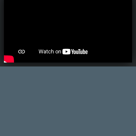
Ahhoz, hogy te is hozzászólj, be kell
jelentkezned!
Zangpo
2012.10.31 11:43:38
#0brkc
Mi ez? Valami Little Big Planet mod?
El Ninho
2012.10.31 08:05:29
#0brkb
Ez marha jól néz ki. Nem is ismertem eddig.
Lehet, hogy kajfen lesz belőle.