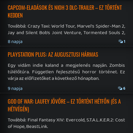
19 éve videójáték minden nap! Copyright 365 Media Kft
Impresszum
|
Hirdetési ajánlatunk
|
Felhasználási feltételek
|
Adatvédelmi elveink
|
Sütik
Hírek
|
Cikkek
|
Podcastok
|
Blogok
|
Gaming Fórum
|
Offtopic Fórum
RSS
|
Blog RSS
|
Podcast RSS
|
Instagram
|
Youtube
|
Facebook
|
Twitter
|
Patreon