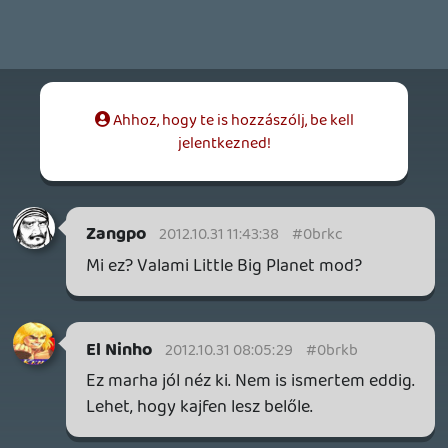
GaikaiOnlive
2012.10.30 20:02:14
#0brka
Tök jó!:D
Inzagi
2012.10.30 19:38:39
#0brk9
Ez baromira hangulatos játék! 😮
fr4231
2012.10.30 18:59:20
#0brk8
Marha jo, de en ezt mondjuk a Sony
helyeben (a tobbi bejelentett) PSN jatekkal
egyutt athajitanam roham tempoban a
Vita-ra, mert ott nagyon nem megy ugy a
szeker ahogy annak a rendje lenne. Cross-
buy persze meg egeszsegesebb lenne.