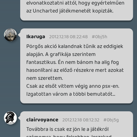
13 órája
4
THQ NORDIC ÚJDONSÁGOK – EZ TÖRTÉNT PÉNTEKEN
THQ Nordic Digital Showcase összefoglaló.
17 órája
4
GTA A NETFLIXEN – EZ TÖRTÉNT CSÜTÖRTÖKÖN
Továbbá: Warrior Cats: Clans of the Forest, Onimusha:
Way of the Sword, TOEM 2, Quake remaster.
1 napja
9
SENARA: THE SACRAMENT
TESZT
Szektások, mélytengeri rémek és egy realisztikus
óceánjáró. A SENARA-ban első pillantásra minden
megvan, ami a sikerhez kell, ez az összkép azonban
becsapós.
2 napja
5