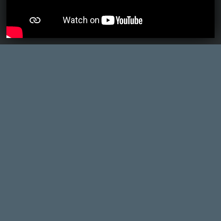
Ahhoz, hogy te is hozzászólj, be kell
jelentkezned!
FredPerry
2012.12.19 21:04:22
#0bj5o
Jövő év eleji játékok közül benne van a
Top3-ban. 🙂
chrss
2012.12.18 16:20:18
#0bj5n
Megnézed a kezét az kb egyforma. A többi
meg nem látszik. De igazából mindegy is
testfelépítésileg akár hihető is amiket
csinál (ha tömény izom a csaj). Többit meg
smemilyen játék nem tudta normálisan
megoldani eddig. Hip-hop tudok küzdeni