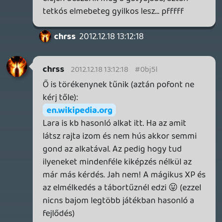
úgyértem a régiekhez.
leslie21
2012.12.18 08:40:32
☠️ 94c
2012.12.18 09:05:28
#0bj5j
és ehhez még hozzájön, hogy egy
törékenynek tűnő, de mégis mindenkit
lealázó kislányt irányítasz... hát nekem nem
bejövős, egy Drake-kel jobban tudok
azonosulni 🙂 Jól néz ki meg minden, de én
a régi Tomb Raider-ekért se voltam oda
ugyanezen okból.
leslie21
2012.12.18 08:40:32
leslie21
2012.12.18 08:40:32
#0bj5i
Jó lesz ez, bár nehezen tudok
elvonatkoztatni attól, hogy egyértelműen
az Uncharted játékmenetét kopizták.