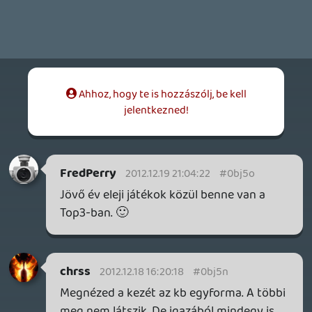
vs valóság (2-3 év edzés)
☠️ 94c
2012.12.18 16:05:41
☠️ 94c
2012.12.18 16:05:41
#0bj5m
hát azért a belinkelt csaj (MMA-s vagy
UFC-s, nem tudom, de vágom) picit
nagyobb mint a Lara az új játékban... és
tényleg nem kérnék pofont tőle 😃
Biztos bennem van a hiba, az új Far Cry-t is
undorral vittem végig emiatt... srácunk az
elején beszarik még a gatyájába, aztán
tetkós elmebeteg gyilkos lesz... pfffff
chrss
2012.12.18 13:12:18
chrss
2012.12.18 13:12:18
#0bj5l
Ő is törékenynek tűnik (aztán pofont ne
kérj tőle):
en.wikipedia.org
Lara is kb hasonló alkat itt. Ha az amit