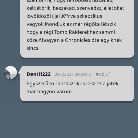
MEGJELENÉSI DÁTUMOK NAPJA – EZ TÖRTÉNT SZERDÁN
Benne: Isle of Reveries, Beaten Path, Moonlighter 2: The
Endless Vault, Fallen Tear: The Ascension.
2 napja
2
CORSAIR CLIPPER PRO MINI 60 - KICSI, DE ERŐS
TESZT
3 napja
5
FIRE EMBLEM: FORTUNE'S WEAVE DIRECT, MAFIA: THE OLD
COUNTRY DLC – EZ TÖRTÉNT KEDDEN
Továbbá: Crimson Moon, The Walking Dead: Streets of
Survival, Endless Legend II.
3 napja
4
GAME PASS: AUGUSZTUS ELSŐ HETEI
A Beast of Reincarnation premier árnyékában ezúttal
inkább a Premium előfizetők könyvtára növekedik majd
a következő néhány napban.