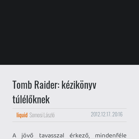
Tomb Raider: kézikönyv
túlélőknek
liquid
Somosi László
2012.12.17. 20:16
A jövő tavasszal érkező, mindenféle
alcímtől vagy számozástól megfosztott
Tomb Raider
is megkapta a maga
videónapló-sorozatát. Ami nem baj, mert
már a fent megtekinthető első
epizódban is sok érdekes dolog hangzik
el a folytatásról - a játékban használható
tárgyaktól kezdve a rejtvényeken át a
táborunk szerepéig.