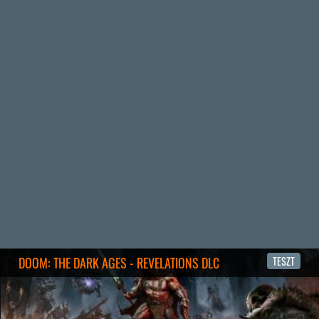
4 napja
7
HETI MEGJELENÉSEK | 2026 #32
PREMIER
5 napja
7
IAN LIVINGSTONE - A VÉR-SZIGET LABIRINTUSA
KÖNYV
5 napja
2
DENSHATTACK!
TESZT
6 napja
9
A SONY MARAD A TERVNÉL – EZ TÖRTÉNT PÉNTEKEN
Továbbá: CloverPit, Marvel Tokon: Fighting Souls.