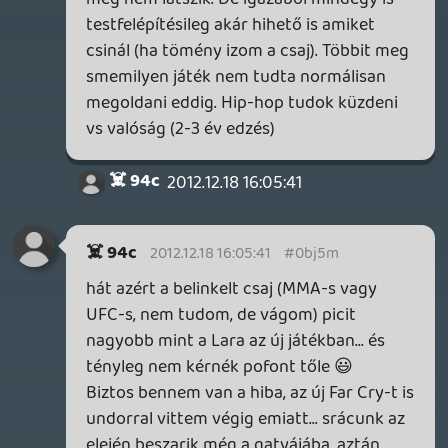
látsz rajta izom és nem hús akkor semmi
gond az alkatával. Az pedig hogy tud
ilyeneket mindenféle kiképzés nélkül az
már más kérdés. Jah nem! A mágikus XP és
az elmélkedés a tábortűznél edzi 😛 (ezzel
nicns bajom legtöbb játékban hasonló a
fejlődés)
Ráadásul még vannak vékonyabb MMA-s
csajok is.
A játékmenet meg jónak tűnik: vannak
benne sírok, logikai fejtörők fizikával és
harcok. MInt az eddigi TR-ekben. Nincs
ezzel semmi gond. Ráadásul most sokkal
mozisabb.
☠️ 94c
2012.12.18 09:05:28
clairvoyance
2012.12.18 09:10:14
#0bj5k
Egyetértek veled.Többek közt ezért sem
értettem sosem, hogy miért hasonlították
az Unchartedet mindig a Tomb Raiderhez,