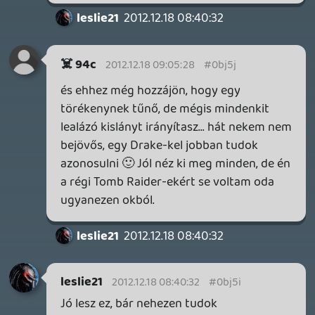
Egyszerűen fantasztikus lesz ez a játék
már nagyon várom.
DOOM: THE DARK AGES - REVELATIONS DLC
TESZT