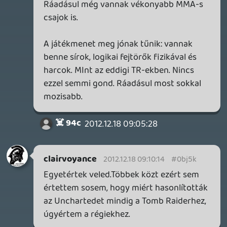
Ikaruga
2012.12.18 08:22:48
#0bj5h
Pörgős akció kalandnak tűnik az eddigiek
alapján. A grafikája szerintem
fantasztikus. Én nem bánom ha alig fog
hasonlítani az előző részekre mert azokat
nem szerettem.
Csak az elsőt vittem végig anno psx-en.
Izgatottan várom a többi bemutatót...
clairvoyance
2012.12.18 08:12:32
#0bj5g
Továbbra is csak ez jön le a játékról
számomra, hogy felrobban, leszakad,
kettétörik, beszakad, szenvedsz, állatokat
lövöldözöl íjjal .K**rva szkeptikus
vagyok.Mondjuk ez már régóta látszik
hogy a régi Tomb Raiderekhez semmi
köze.Ahogyan a Chronicles óta egyiknek
sincs.
Danti1222
2012.12.17 20:36:16
#0bj5f