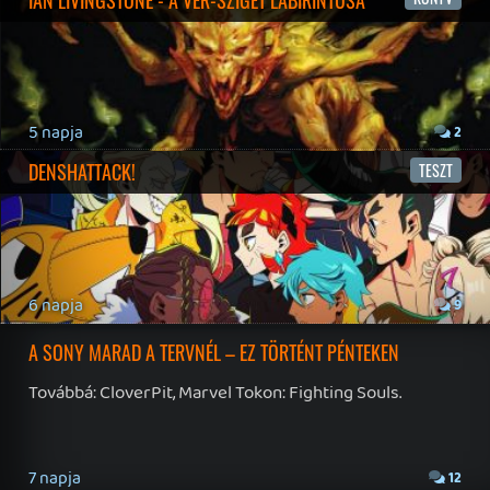
19 éve videójáték minden nap! Copyright 365 Media Kft
Impresszum
|
Hirdetési ajánlatunk
|
Felhasználási feltételek
|
Adatvédelmi elveink
|
Sütik
Hírek
|
Cikkek
|
Podcastok
|
Blogok
|
Gaming Fórum
|
Offtopic Fórum
RSS
|
Blog RSS
|
Podcast RSS
|
Instagram
|
Youtube
|
Facebook
|
Twitter
|
Patreon