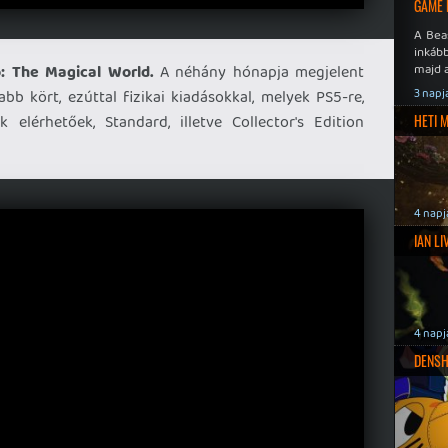
GAME 
A Bea
inkáb
majd 
: The Magical World.
A néhány hónapja megjelent
3 napj
bb kört, ezúttal fizikai kiadásokkal, melyek PS5-re,
 elérhetőek, Standard, illetve Collector's Edition
HETI 
4 napj
IAN L
4 napj
DENSH