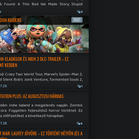
& Found: A This Bed We Made Story, Stupid
 Dies.
a
3
OON RAIDERS
TESZT
a
12
M-ELADÁSOK ÉS NIOH 3 DLC-TRAILER – EZ
NT KEDDEN
á: Crazy Taxi: World Tour, Marvel's Spider-Man 2,
d Silent Bob's Joint Venture, Tormented Souls 2,
e Room in Hell, Slain 2: The Beast Within.
7.29.
1
TATION PLUS: AZ AUGUSZTUSI HÁRMAS
idám indie kaland a megjelenés napján. Zombis
túra. Független fejlesztésű horror történet. Ez
az előfizetőket a következő hónapban.
7.28.
6
F WAR: LAUFEY JÖVŐRE – EZ TÖRTÉNT HÉTFŐN (ÉS A