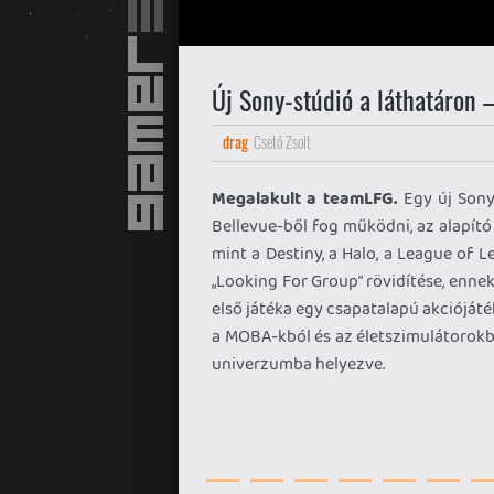
Új Sony-stúdió a láthatáron –
drag
Csető Zsolt
Megalakult a teamLFG.
Egy új Sony 
Bellevue-ből fog működni, az alapít
mint a Destiny, a Halo, a League of 
„Looking For Group” rövidítése, enn
első játéka egy csapatalapú akciójáté
a MOBA-kból és az életszimulátorokból
univerzumba helyezve.