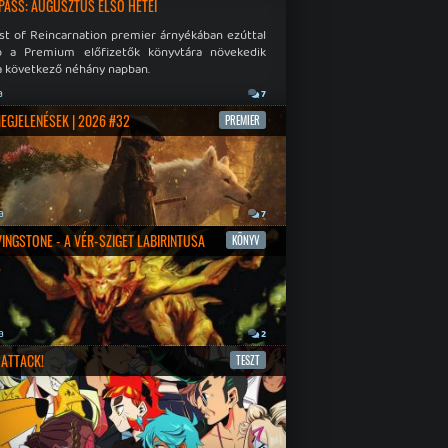
PASS: AUGUSZTUS ELSŐ HETEI
st of Reincarnation premier árnyékában ezúttal
b a Premium előfizetők könyvtára növekedik
a következő néhány napban.
a
7
MEGJELENÉSEK | 2026 #32
PREMIER
a
7
IVINGSTONE - A VÉR-SZIGET LABIRINTUSA
KÖNYV
a
2
ATTACK!
TESZT