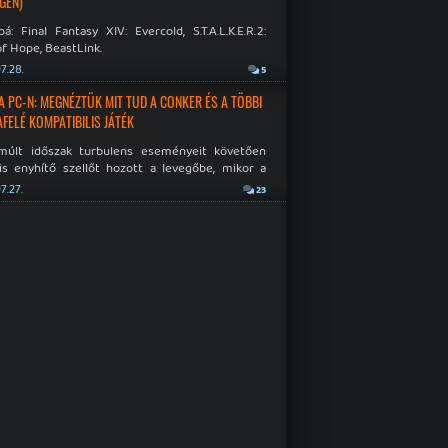
GÉN)
á: Final Fantasy XIV: Evercold, S.T.A.L.K.E.R.2:
f Hope, BeastLink.
7.28.
5
A PC-N: MEGNÉZTÜK MIT TUD A CONKER ÉS A TÖBBI
AFELÉ KOMPATIBILIS JÁTÉK
múlt időszak turbulens eseményeit követően
is enyhítő szellőt hozott a levegőbe, mikor a
oft bejelentette, hogy PC-re is kiterjesztik az
7.27.
23
Original visszafelé kompatibilitást. Lássuk,
 jutottak...