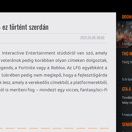
DOOM:
 ez történt szerdán
2025.05.08. 08:00
1 órája
Interactive Entertainment stúdióról van szó, amely
THQ N
ó veteránok pedig korábban olyan címeken dolgoztak,
THQ N
Legends, a Fortnite vagy a Roblox. Az LFG egyébként a
ek tükrében pedig nem meglepő, hogy a fejlesztőgárda
5 óráj
k lesz, amely a verekedős címekből, a platformerekből,
GTA A
 is meríteni fog – mindezt egy vicces, fantasy/sci-fi
Tovább
Way o
1 napj
SENAR