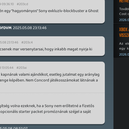
HÉTVÉ
9 09:36:10
#203cd
Tovább
én egy "hagyományos" Sony exkluzív-blockbuster a Ghost
Cost o
2026.0
OfDVM
2025.05.08 23:13:46
XBOX 
VISSZ
5.08 23:13:46
#203c4
Az el
egy k
ncsenek mar versenytarsai, hogy inkabb magat nyirja ki
Micros
2026.0
Xbox 
meddig
8 13:05:44
#203ai
ők kapnának valami ajándékot, esetleg jutalmat egy aránylag
llenge képében. Nem Concord játékosszámokat látnának a
ítség volna ezeknek, ha a Sony nem erőltetné a fizetős
 opcionális starter packet promóznának széjjel a saját
5.05.08 08:51:07