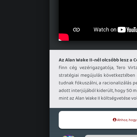
Az Alan Wake II-nél olcsóbb lesz a C
finn cég vezérigazgatója, Tero Virt
stratégiai megújulás következtében a
tudnak fókuszálni, a racionalizálás pe
adott interjújából kiderült, hogy 50 m
mint az Alan Wake II költségvetése vol
Ahhoz, hogy t