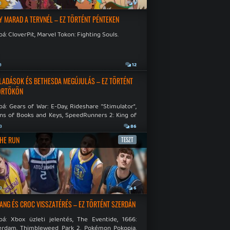
a
9
Y MARAD A TERVNÉL – EZ TÖRTÉNT PÉNTEKEN
á: CloverPit, Marvel Tokon: Fighting Souls.
a
12
LADÁSOK ÉS BETHESDA MEGÚJULÁS – EZ TÖRTÉNT
ÖRTÖKÖN
á: Gears of War: E-Day, Rideshare "Stimulator",
ns of Books and Keys, SpeedRunners 2: King of
.
a
86
THE RUN
TESZT
a
6
NG ÉS CROC VISSZATÉRÉS – EZ TÖRTÉNT SZERDÁN
bá: Xbox üzleti jelentés, The Eventide, 1666:
rdam, Thimbleweed Park 2, Pokémon Pokopia,