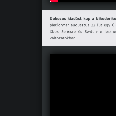
Dobozos kiadást kap a Nikoderiko
platformer augusztus 22 fut egy úja
Xbox Seriesre és Switch-re lesznek
változatokban.