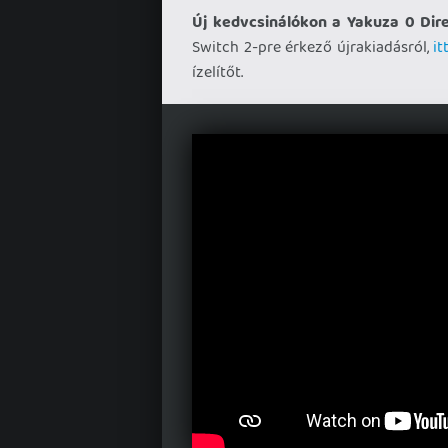
Új kedvcsinálókon a Yakuza 0 Dire
Switch 2-pre érkező újrakiadásról,
it
ízelítőt.