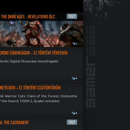
 THE DARK AGES - REVELATIONS DLC
TESZT
1
ORDIC ÚJDONSÁGOK – EZ TÖRTÉNT PÉNTEKEN
ordic Digital Showcase összefoglaló.
a
4
 NETFLIXEN – EZ TÖRTÉNT CSÜTÖRTÖKÖN
á: Warrior Cats: Clans of the Forest, Onimusha:
f the Sword, TOEM 2, Quake remaster.
a
9
A: THE SACRAMENT
TESZT