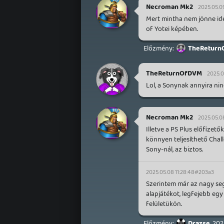
Necroman Mk2
2025.05.0
Mert mintha nem jönne id
of Yotei képében.
TheReturn
TheReturnOfDVM
2025.0
Lol, a Sonynak annyira ni
Necroman Mk2
2025.05.0
Illetve a PS Plus előfizet
könnyen teljesíthető Cha
Sony-nál, az biztos.
2025.05.08 11:28:48
#203a3
Szerintem már az nagy seg
alapjátékot, legfejebb egy
felületükön.
Drazse
202