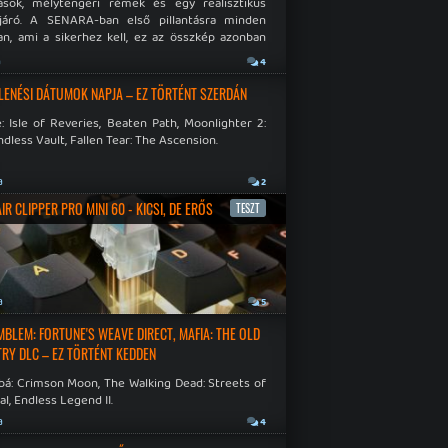
ások, mélytengeri rémek és egy realisztikus
járó. A SENARA-ban első pillantásra minden
n, ami a sikerhez kell, ez az összkép azonban
pós.
a
4
LENÉSI DÁTUMOK NAPJA – EZ TÖRTÉNT SZERDÁN
: Isle of Reveries, Beaten Path, Moonlighter 2:
dless Vault, Fallen Tear: The Ascension.
a
2
R CLIPPER PRO MINI 60 - KICSI, DE ERŐS
TESZT
a
5
EMBLEM: FORTUNE'S WEAVE DIRECT, MAFIA: THE OLD
RY DLC – EZ TÖRTÉNT KEDDEN
bá: Crimson Moon, The Walking Dead: Streets of
al, Endless Legend II.
a
4