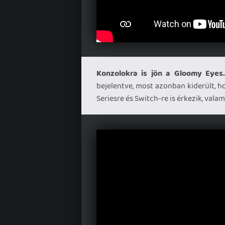
Konzolokra is jön a Gloomy Eyes
bejelentve, most azonban kiderült, h
Seriesre és Switch-re is érkezik, valam