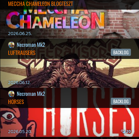
2026.03.29.
2
liquid
MINDEN IDŐK LEGJOBB INTRÓI #2
2026.03.27.
1
liquid
MINDEN IDŐK LEGJOBB INTRÓI #1
2026.03.15.
1
Necroman Mk2
HIGHGUARD - NECRO'S LOG
2026.03.13.
4