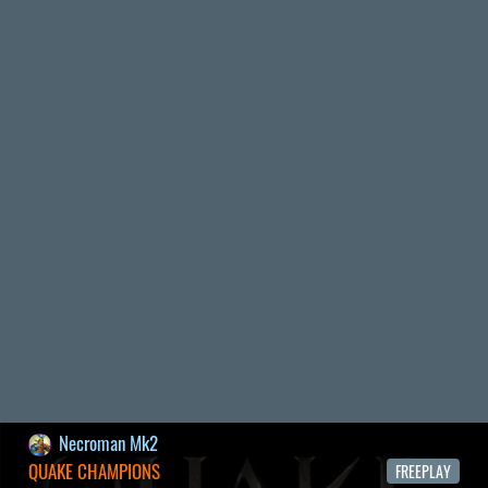
EXD - EXTRA DIMENSIONAL
TESZT
2026.04.23.
4
p34c3
LITTLE NIGHTMARES VR: ALTERED ECHOES
TESZT
2026.04.23.
3
Bountyy
REANIMAL - ELEMZÉS(PODCAST)
2026.04.22.
Necroman Mk2
GLITCHY CUTE LOOP
TESZT
2026.04.14.
11
Információk
Oké, értem és elfogadom!