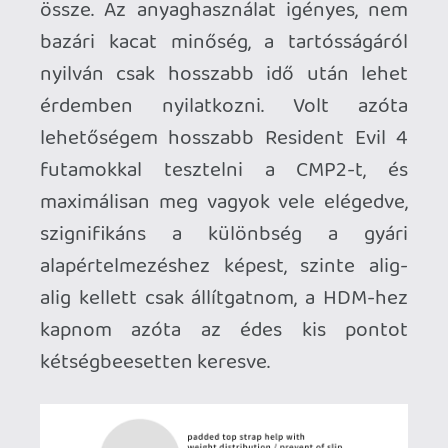
érzésre", azaz egy masszívabb, a
külvilágtól még jobban elzárt hangulatot
teremt, igaz ehhez annak is lehet köze,
hogy a CMP2-vel együtt kezdtem
használni VR-játékokhoz a Sony Pulse 3D
hangkeltőmet, a gyári PSVR2 in-ear
füleseket lecserélve. Ha nem is annyira
kötelező vásárlás, mint a korábban
bemutatott
mágneses USB-C adapter
,
érdemes lehet elgondolkodni ezen az
$50-os kiegészítőn is.