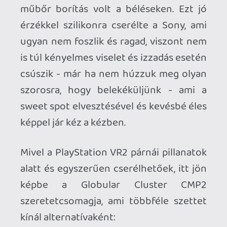
(ezzel egész évben elkísérhet a
Karácsony hangulata)
zselés, mosható front párnát.
A sweet spot megőrzését a hátsó,
gömbsüveg formájú rögzítés, valamint a
két rögzítőpontot összekötő - normál
vagy párnázott - fejpánt hívatott javítani.
A gömbsüveg alapértelmezetten egy
bordázott szilikonsapkát kapott, ami a
Durex cég hasonló konstrukcióban
készülő termékeivel ellentétben kellően
vastag és pont a csúszás ellen indul
harcba. A sapka alá zselés vagy szivacsos
párnát illeszthetünk, de természetesen a
natúr, mosható szivacsot is választhatják
önmagában, akik gumi nélkül szeretik.