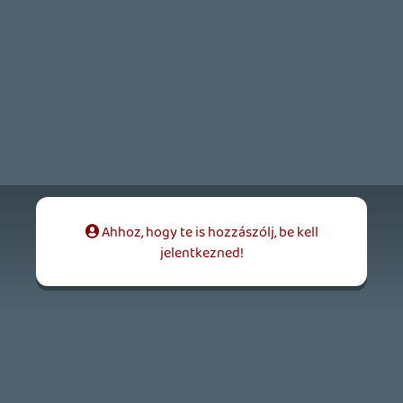
2026.05.20.
20
Bountyy
YAKUZA 7 MIÉRT NEM JÁTSZOL VELE?
2026.05.11.
Necroman Mk2
WVG HALL OF FAME 2026 NYERTESEK
2026.05.07.
3
Necroman Mk2
SILENCE
BACKLOG
2026.04.28.
6
p34c3