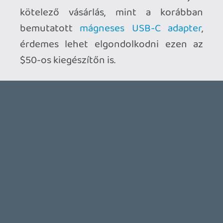
2026.07.22.
1
p34c3
REACH
TESZT
2026.07.10.
2
Necroman Mk2
MECCHA CHAMELEON BLOGTESZT
2026.06.25.
Necroman Mk2
LUFTRAUSERS
BACKLOG
2026.06.12.
Necroman Mk2
HORSES
BACKLOG