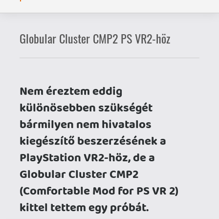
kiegészítő beszerzésének a
PlayStation VR2-höz, de a
Globular Cluster CMP2
(Comfortable Mod for PS VR 2)
kittel tettem egy próbát.
A PlayStation VR az egyik
legkényelmesebben viselhető HMD volt
a maga korában, egyetlen szépséghibája