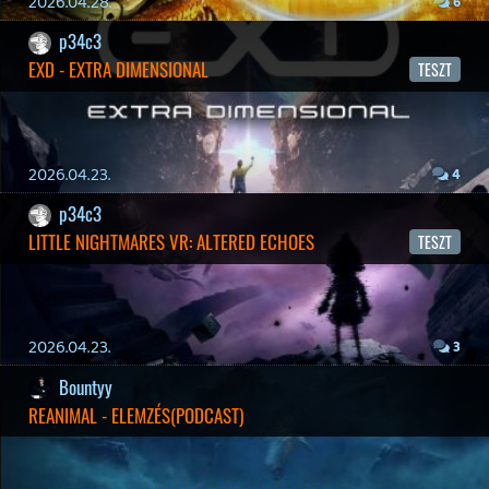
Sütik
Hírek
|
Cikkek
|
Podcastok
|
Blogok
|
Gaming Fórum
|
Offtopic Fórum
RSS
|
Blog RSS
|
Podcast RSS
|
Instagram
|
Youtube
|
Facebook
|
Twitter
|
Patreon