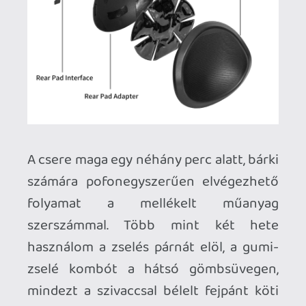
Az elején kell egy kis idő megszokni a
nehezebb, hátsó rögzítést, de idővel
abszolút kényelmessé válik, valamint a
gyártó szerint csökken a homlokra
nehezedő nyomás is a CMP2 kit
használatával, ezt műszerek nélkül nem
tudom egyértelműen megerősíteni, de
határozottan kényelmesebb viselet
összességében a gyárinál. Viszont a
"headset-érzést" is lecseréli "sisak-