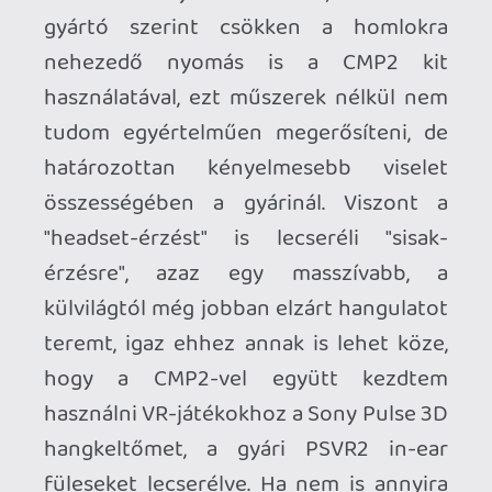
Necroman Mk2
QUAKE CHAMPIONS
FREEPLAY
6 napja
2
Necroman Mk2
WRATH OF THE GODS
FREEPLAY