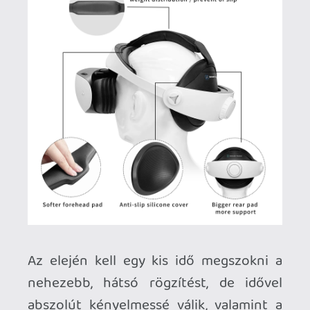
Ahhoz, hogy te is hozzászólj, be kell
jelentkezned!