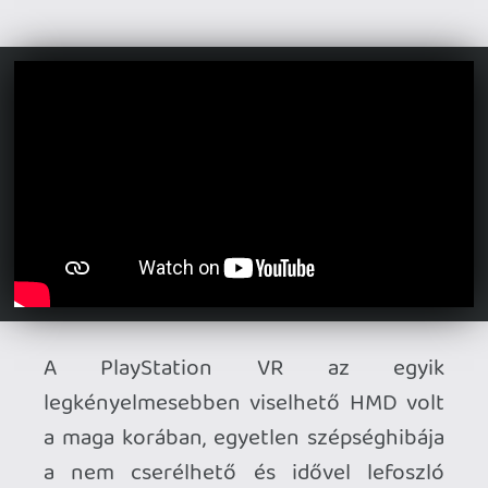
a nem cserélhető és idővel lefoszló
műbőr borítás volt a béléseken. Ezt jó
érzékkel szilikonra cserélte a Sony, ami
ugyan nem foszlik és ragad, viszont nem
is túl kényelmes viselet és izzadás esetén
csúszik - már ha nem húzzuk meg olyan
szorosra, hogy belekéküljünk - ami a
sweet spot elvesztésével és kevésbé éles
képpel jár kéz a kézben.
Mivel a PlayStation VR2 párnái pillanatok
alatt és egyszerűen cserélhetőek, itt jön
képbe a Globular Cluster CMP2
szeretetcsomagja, ami többféle szettet
kínál alternatívaként:
mosható szivacsokat
műbőr bevonatú, ZSELÉS párnákat