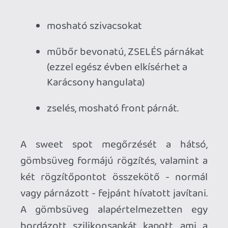
A csere maga egy néhány perc alatt, bárki
számára pofonegyszerűen elvégezhető
folyamat a mellékelt műanyag
szerszámmal. Több mint két hete
használom a zselés párnát elöl, a gumi-
zselé kombót a hátsó gömbsüvegen,