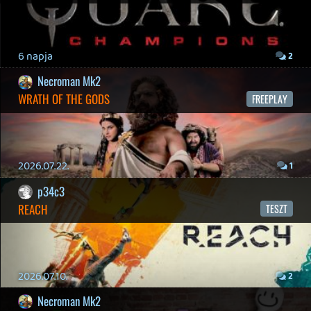
Necroman Mk2
THE EXIT 8
BACKLOG
2026.04.08.
7
axl
AACE COMBAT
AJÁNLÓ
2026.04.04.
4
p34c3
ÁPRILISI VÍÁRADAT
2026.04.03.
4
Necroman Mk2
MY FRIEND PEPPA PIG
BACKLOG