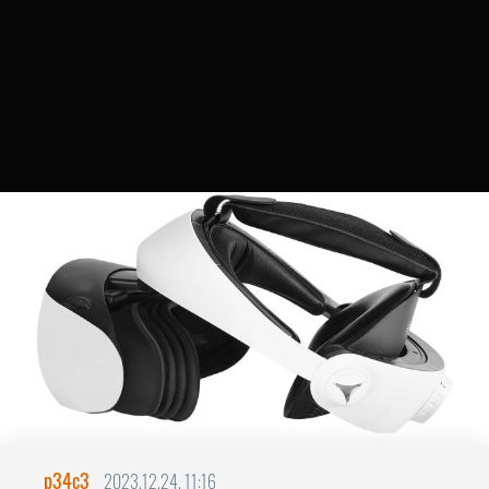
p34c3
2023.12.24. 11:16
Globular Cluster CMP2 PS VR2-höz
Nem éreztem eddig
különösebben szükségét
bármilyen nem hivatalos