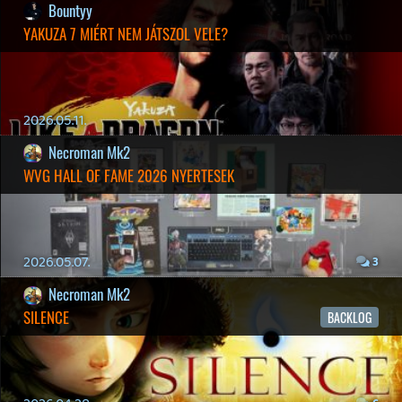
19 éve videójáték minden nap! Copyright 365 Media Kft
Impresszum
|
Hirdetési ajánlatunk
|
Felhasználási feltételek
|
Adatvédelmi elveink
|