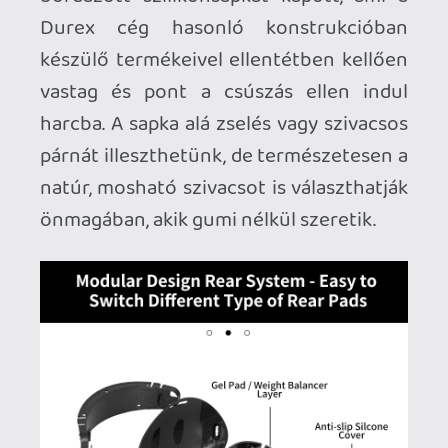
mindezt a szivaccsal bélelt fejpánt köti
össze. Az anyaghasználat igényes, nem
bazári kacat minőség, a tartósságáról
nyilván csak hosszabb idő után lehet
érdemben nyilatkozni. Volt azóta
lehetőségem hosszabb Resident Evil 4
futamokkal tesztelni a CMP2-t, és
maximálisan meg vagyok vele elégedve,
szignifikáns a különbség a gyári
alapértelmezéshez képest, szinte alig-
alig kellett csak állítgatnom, a HDM-hez
kapnom azóta az édes kis pontot
kétségbeesetten keresve.