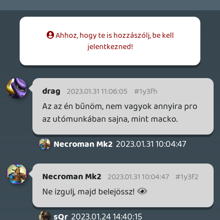
🙂
Egy megjegyzés: a "hoztam is, meg nem is"
népmese úgy tudom, hogy nem magyar
eredetű, mert a skandinávoknál is megvan
ugyanez.
Tazmania
2023.01.24 20:10:18
#1y2ov
Fent van a az apple podcast appban is! 🙂
Tommy_Angelo
2023.01.24 14:47:35
Tommy_Angelo
2023.01.24 14:47:35
#1y2nh
Köszönjük, jöhet Spotify-ra is vagy Apple
Podcastre! 🙂
sQr
2023.01.24 14:40:15
#1y2nd
Elnézést részemről a hangminőségért és a
suta megfogalmazásokért. Szokatlan még.