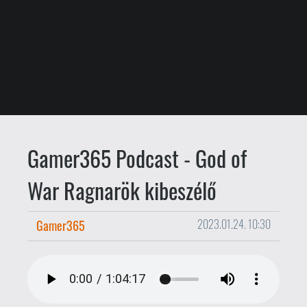
Gamer365 Podcast - God of
War Ragnarök kibeszélő
Gamer365
2023.01.24. 10:30
Méltó folytatása az első résznek?
Eleget fejlődött? És hova tovább
innen? Kibeszéltük!
Nem túl gyakori, hogy nem sokkal a
megjelenés után többen is alaposan