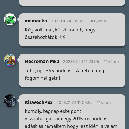
19 órája
2
FIRE EMBLEM: FORTUNE'S WEAVE DIRECT, MAFIA: THE OLD
COUNTRY DLC – EZ TÖRTÉNT KEDDEN
Továbbá: Crimson Moon, The Walking Dead: Streets of
Survival, Endless Legend II.
1 napja
4
GAME PASS: AUGUSZTUS ELSŐ HETEI
A Beast of Reincarnation premier árnyékában ezúttal
inkább a Premium előfizetők könyvtára növekedik majd
a következő néhány napban.
1 napja
7
HETI MEGJELENÉSEK | 2026 #32
PREMIER
2 napja
7