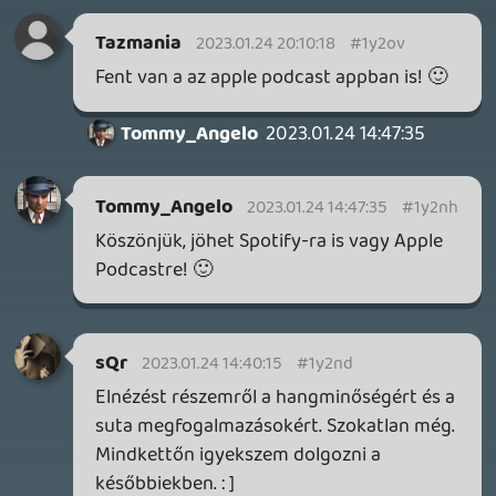
MEGJELENÉSI DÁTUMOK NAPJA – EZ TÖRTÉNT SZERDÁN
Benne: Isle of Reveries, Beaten Path, Moonlighter 2: The
Endless Vault, Fallen Tear: The Ascension.
12 órája
2
CORSAIR CLIPPER PRO MINI 60 - KICSI, DE ERŐS
TESZT