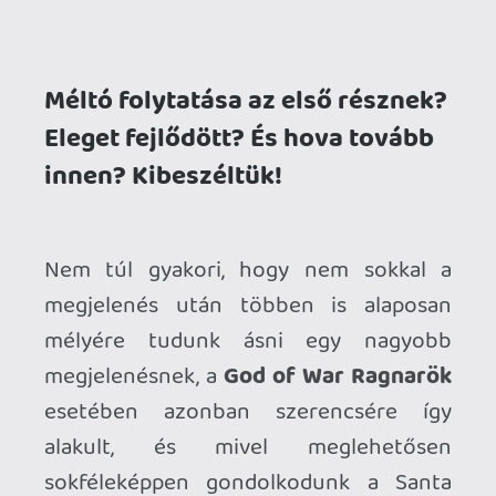
mélyére tudunk ásni egy nagyobb
megjelenésnek, a
God of War Ragnarök
esetében azonban szerencsére így
alakult, és mivel meglehetősen
sokféleképpen gondolkodunk a Santa
Monica Studio remekművéről, ezért úgy
gondoltuk, érdemes lehet podcast
formában is ütköztetni véleményeinket.
A bő egyórás beszélgetésben a sztorit és
a játékmenetet is kivesézzük - a
(természetesen spoileres) beszélgetést a
fenti lejátszón keresztül hallgathatjátok.
Jó szórakozást!
A mikrofonok mögött
drag
Ghz