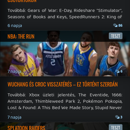
19 éve videójáték minden nap! Copyright 365 Media Kft
Impresszum
|
Hirdetési ajánlatunk
|
Felhasználási feltételek
|
Adatvédelmi elveink
|
Sütik