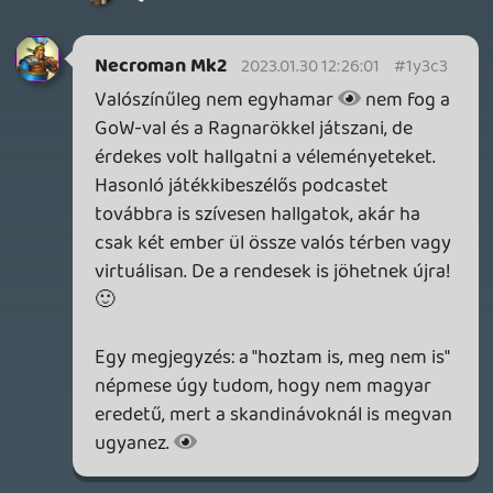
Mindkettőn igyekszem dolgozni a
későbbiekben. : ]
mcmacko
2023.01.24 13:13:03
#1y2mu
Rég volt már, köszi srácok, hogy
összehoztátok! 🙂
Necroman Mk2
2023.01.24 11:23:05
#1y2mb
Juhé, új G365 podcast! A héten meg
fogom hallgatni.
KiswechPS3
2023.01.24 11:09:57
#1y2m7
Komoly, tegnap este pont
visszahallgattam egy 2015-ös podcast
adást és reméltem hogy lesz idén is valami.
Erre tessék 😃