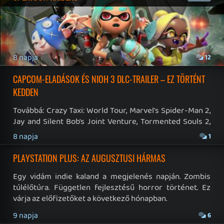
Hírek
|
Cikkek
|
Podcastok
|
Blogok
|
Gaming Fórum
|
Offtopic Fórum
RSS
|
Blog RSS
|
Podcast RSS
|
Instagram
|
Youtube
|
Facebook
|
Twitter
|
Patreon