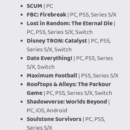
Series S/X
Badminton Time VR
| PS VR2
JÚNIUS 18
(SZERDA)
Pax Dei
| PC
Crown Gambit
| PC
CarX Street
| Series S/X
Dustwind: Resistance
| PC, PS5,
Series S/X
HoloParade
| Switch
hololive Treasure Mountain
MegaPack
| Switch
Ara: History Untold - Untold
Scenarios
| PC
Kindergarten 3
| PC
JÚNIUS 19
(CSÜTÖRTÖK)