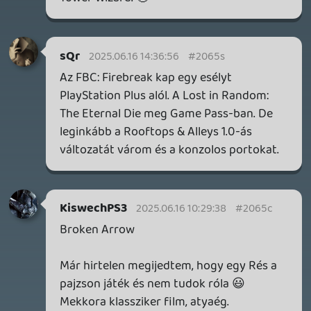
MEGJELENÉSI DÁTUMOK NAPJA – EZ TÖRTÉNT SZERDÁN
Benne: Isle of Reveries, Beaten Path, Moonlighter 2: The
Endless Vault, Fallen Tear: The Ascension.
1 napja
2
CORSAIR CLIPPER PRO MINI 60 - KICSI, DE ERŐS
TESZT
1 napja
5
FIRE EMBLEM: FORTUNE'S WEAVE DIRECT, MAFIA: THE OLD
COUNTRY DLC – EZ TÖRTÉNT KEDDEN
Továbbá: Crimson Moon, The Walking Dead: Streets of
Survival, Endless Legend II.
2 napja
4
GAME PASS: AUGUSZTUS ELSŐ HETEI
A Beast of Reincarnation premier árnyékában ezúttal
inkább a Premium előfizetők könyvtára növekedik majd
a következő néhány napban.