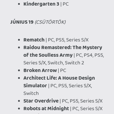
Hungry Meem
| PC, Switch
Tower Wizard
| PC
Pinball FX - Tomb Raider Pinball
|
PC, PS4, PS5, One, Series S/X, Switch
The Smurfs - Flower Defense
|
Quest 3
Spray Paint Simulator
| Switch
JÚNIUS 20
(PÉNTEK)
Drug Dealer Simulator
| PS5
Dark Fairy Tale: Dreamland
Survivors
| PC
Rail Route
| Switch
(főoldali kép: Lost in Random: The
Eternal Die, hírkép: FBC: Firebreak)