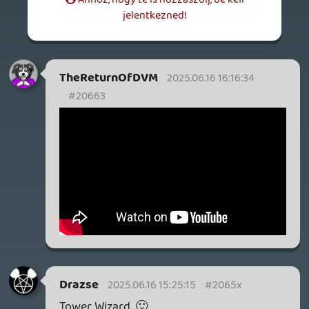
GTA A NETFLIXEN – EZ TÖRTÉNT CSÜTÖRTÖKÖN
Továbbá: Warrior Cats: Clans of the Forest, Onimusha:
Way of the Sword, TOEM 2, Quake remaster.
8 órája
7
SENARA: THE SACRAMENT
TESZT
Szektások, mélytengeri rémek és egy realisztikus
óceánjáró. A SENARA-ban első pillantásra minden
megvan, ami a sikerhez kell, ez az összkép azonban
becsapós.
19 órája
1