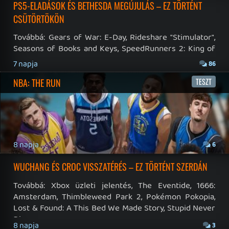
RSS
|
Blog RSS
|
Podcast RSS
|
Instagram
|
Youtube
|
Facebook
|
Twitter
|
Patreon