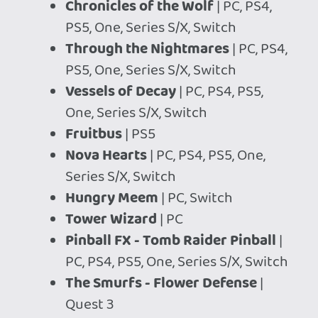
Ahhoz, hogy te is hozzászólj, be kell
jelentkezned!