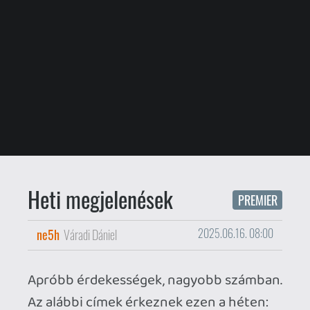
Heti megjelenések
PREMIER
ne5h
Váradi Dániel
2025.06.16. 08:00
Apróbb érdekességek, nagyobb számban.
Az alábbi címek érkeznek ezen a héten:
JÚNIUS 16
(HÉTFŐ)
Gex Trilogy
| PC, PS4, PS5, Series
S/X, Switch
Cast n Chill
| PC
Action Game Maker
| PC
Grimstar: Crystals are the New
Oil!
| PC