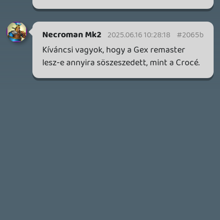
2 napja
7
HETI MEGJELENÉSEK | 2026 #32
PREMIER
3 napja
7
IAN LIVINGSTONE - A VÉR-SZIGET LABIRINTUSA
KÖNYV
3 napja
2
DENSHATTACK!
TESZT
4 napja
9
A SONY MARAD A TERVNÉL – EZ TÖRTÉNT PÉNTEKEN
Továbbá: CloverPit, Marvel Tokon: Fighting Souls.