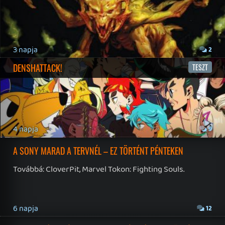
19 éve videójáték minden nap! Copyright 365 Media Kft
Impresszum
|
Hirdetési ajánlatunk
|
Felhasználási feltételek
|
Adatvédelmi elveink
|
Sütik
Hírek
|
Cikkek
|
Podcastok
|
Blogok
|
Gaming Fórum
|
Offtopic Fórum