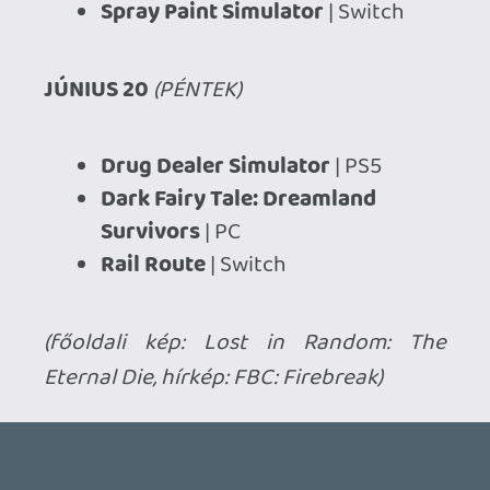
TheReturnOfDVM
2025.06.16 16:16:34
#20663
Drazse
2025.06.16 15:25:15
#2065x
Tower Wizard. 🙂
sQr
2025.06.16 14:36:56
#2065s
Az FBC: Firebreak kap egy esélyt
PlayStation Plus alól. A Lost in Random:
The Eternal Die meg Game Pass-ban. De
leginkább a Rooftops & Alleys 1.0-ás
változatát várom és a konzolos portokat.