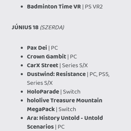
Rematch
| PC, PS5, Series S/X
Raidou Remastered: The Mystery
of the Soulless Army
| PC, PS4, PS5,
Series S/X, Switch, Switch 2
Broken Arrow
| PC
Architect Life: A House Design
Simulator
| PC, PS5, Series S/X,
Switch
Star Overdrive
| PC, PS5, Series S/X
Robots at Midnight
| PC, Series S/X
Chronicles of the Wolf
| PC, PS4,
PS5, One, Series S/X, Switch
Through the Nightmares
| PC, PS4,
PS5, One, Series S/X, Switch
Vessels of Decay
| PC, PS4, PS5,
One, Series S/X, Switch
Fruitbus
| PS5
Nova Hearts
| PC, PS4, PS5, One,
Series S/X, Switch