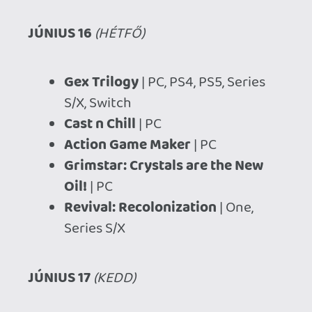
Revival: Recolonization
| One,
Series S/X
JÚNIUS 17
(KEDD)
SCUM
| PC
FBC: Firebreak
| PC, PS5, Series S/X
Lost in Random: The Eternal Die
|
PC, PS5, Series S/X, Switch
Disney TRON: Catalyst
| PC, PS5,
Series S/X, Switch
Date Everything!
| PC, PS5, Series
S/X, Switch
Maximum Football
| PS5, Series S/X
Rooftops & Alleys: The Parkour
Game
| PC, PS5, Series S/X, Switch
Shadowverse: Worlds Beyond
|
PC, iOS, Android
Soulstone Survivors
| PC, PS5,