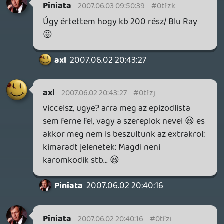
későbbiek ismeretében, baromi érdekes
apróságokra lehet bukkanni.
Marlboro Man
2007.06.02 19:47:09
axl
2007.06.02 19:56:53
#0tfzd
mar reg megleltem, de azert koszi 😉
gondolom csak azert tunik lekezelonek a
hsz-ed, mert faradt vagyok... 🙂
zorgo
2007.06.02 19:41:39
Marlboro Man
2007.06.02 19:47:09
#0tfzc
Jó a sorozat de én nem veszem meg ,mert
másodszora már tudok minden relytélkyt
a lost meg erre épül.
zorgo
2007.06.02 19:41:39
#0tfzb
Nem olyan bonyolult ám...
port.hu