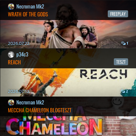
liquid
MINDEN IDŐK LEGJOBB INTRÓI #1
2026.03.15.
1
Necroman Mk2
HIGHGUARD - NECRO'S LOG
2026.03.13.
4