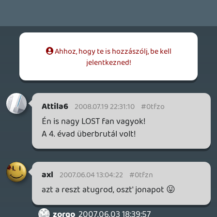
Piniata
2007.06.03 09:50:39
#0tfzk
Úgy értettem hogy kb 200 rész/ Blu Ray
😛
axl
2007.06.02 20:43:27
axl
2007.06.02 20:43:27
#0tfzj
viccelsz, ugye? arra meg az epizodlista
sem ferne fel, vagy a szereplok nevei 😃 es
akkor meg nem is beszultunk az extrakrol:
kimaradt jelenetek: Magdi neni
karomkodik stb... 😃
Piniata
2007.06.02 20:40:16
Piniata
2007.06.02 20:40:16
#0tfzi
Hát hallod, az csak valami dupla rétegű Blu
Ray-on lesz 😃
Marlboro Man
2007.06.02 20:11:28