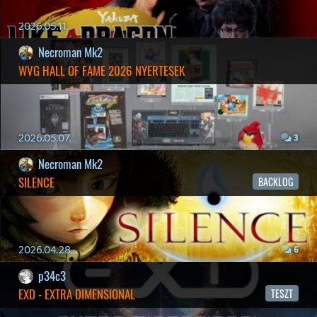
RSS
|
Blog RSS
|
Podcast RSS
|
Instagram
|
Youtube
|
Facebook
|
Twitter
|
Patreon