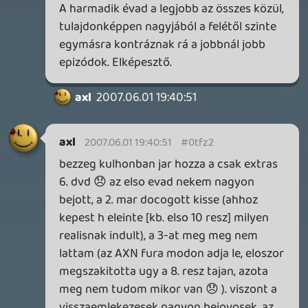
Necroman Mk2
WVG HALL OF FAME 2026 NYERTESEK
2026.05.07.
3
Necroman Mk2
SILENCE
BACKLOG
2026.04.28.
6
p34c3
EXD - EXTRA DIMENSIONAL
TESZT
2026.04.23.
4
p34c3
LITTLE NIGHTMARES VR: ALTERED ECHOES
TESZT