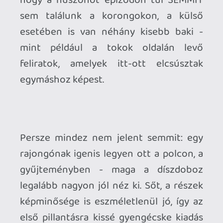
első pillantásra kissé gyengécske kiadás
azért némileg felértékelődik. Az örök
elégedetlenkedőknek pedig:
szeptemberben érkezik a második évad,
immáron új forgalmazótól, és többek
között sok-sok extrával
(audiokommentár, satöbbi).
Természetesen az is repül majd a kosárba
- nagy eséllyel már a megjelenés napján.