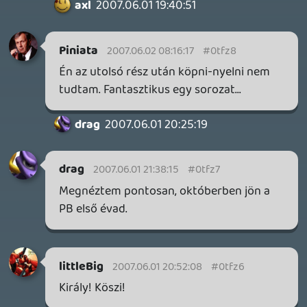
Necroman Mk2
QUAKE CHAMPIONS
FREEPLAY
8 napja
2
Necroman Mk2
WRATH OF THE GODS
FREEPLAY
2026.07.22.
1
p34c3
REACH
TESZT
2026.07.10.
2
Necroman Mk2