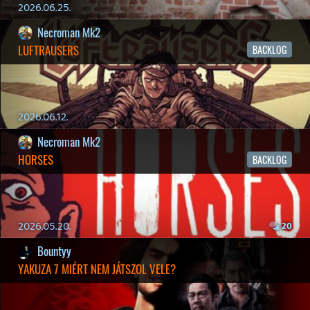
19 éve videójáték minden nap! Copyright 365 Media Kft
Impresszum
|
Hirdetési ajánlatunk
|
Felhasználási feltételek
|
Adatvédelmi elveink
|
Sütik
Hírek
|
Cikkek
|
Podcastok
|
Blogok
|
Gaming Fórum
|
Offtopic Fórum