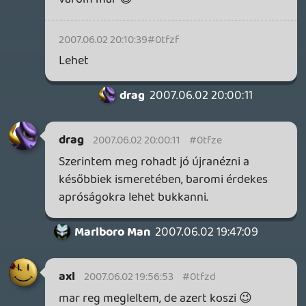
1altalan?). ha lenne teletext az AXN-en, az
nemikepp konnyitene a dolgot (vagy ha a
musorujsagban benne lenne...), de igy
marad a net.... kivancsi leszek, van-e
magyar honlapjuk a magyar tv-musorrol...
Piniata
2007.06.02 08:19:20
Piniata
2007.06.02 08:19:20
#0tfz9
Amerikában is levetítették az első hat
részt, utána egy pár hónapos téli szünet,
és az után a többit.
axl
2007.06.01 19:40:51
Piniata
2007.06.02 08:16:17
#0tfz8
Én az utolsó rész után köpni-nyelni nem
tudtam. Fantasztikus egy sorozat...
drag
2007.06.01 20:25:19