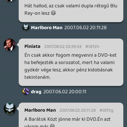
axn.hu
axl
2007.06.02 11:22:25
axl
2007.06.02 11:22:25
#0tfza
igen, csak az AXN mar eddig is kavart
(elkezdte feliratosan a 2. evadot, kb. a
felenel abbahagyta, ujrakezdte
szinkronosan [ekkor meg heti 1 resz ment],
majd az utso 3 reszt leadta egyben, felirat
nelkul, angolul. utana elolrol kezdte
szinkronos [mar napi 1 resszel, 4 het alatt
vegig is porgott] es normalisan leadta.
elvileg az elso evadnal is kb. ezt csinalta, de
azt az RTL-en kezdtem el nezni [hei 1 resz,
pfujj. es ott a 2. evad kb. akkor startolt,
amikor az AXN-en a 3....], es mikor attertem
az AXN-re, ott mar normalisan, magyarul,
naponta ment [mar kb. 4-edszerre...]), igy
ezt is betudtam annak. azota nem is
lattam... 😞 ugyhogy utana kene neznem,
mikor is van es hol jar most (megy-e meg