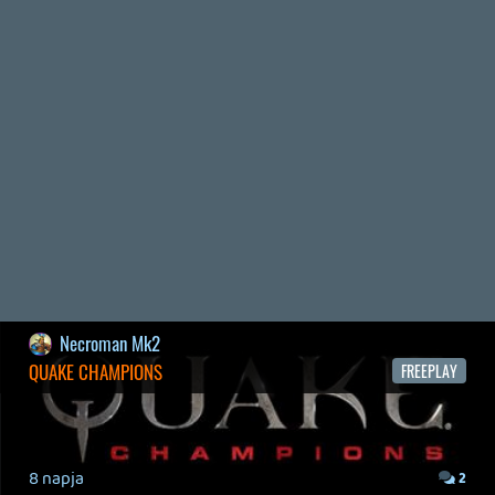
2026.04.04.
4
p34c3
ÁPRILISI VÍÁRADAT
2026.04.03.
4
Necroman Mk2
MY FRIEND PEPPA PIG
BACKLOG
2026.03.29.
2
liquid
MINDEN IDŐK LEGJOBB INTRÓI #2
2026.03.27.
1