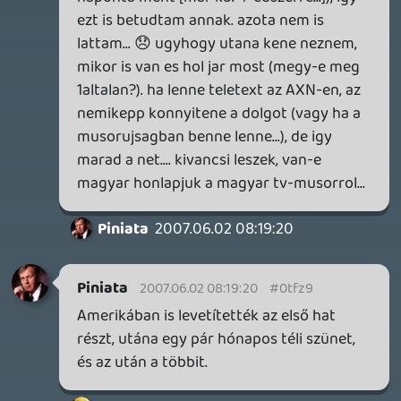
es jo vetel, grat 😉