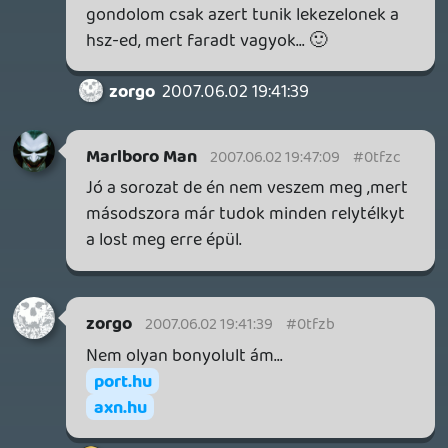
drag
2007.06.01 21:38:15
#0tfz7
Megnéztem pontosan, októberben jön a
PB első évad.
littleBig
2007.06.01 20:52:08
#0tfz6
Király! Köszi!
drag
2007.06.01 20:47:49
drag
2007.06.01 20:47:49
#0tfz5
Igen, ha jól emlékszem az is pár hónap
múlva jön.
littleBig
2007.06.01 20:36:40
littleBig
2007.06.01 20:36:40
#0tfz4
Szökés ki lesz adva DVD-n? Én annak
vagyok fanja. 😃