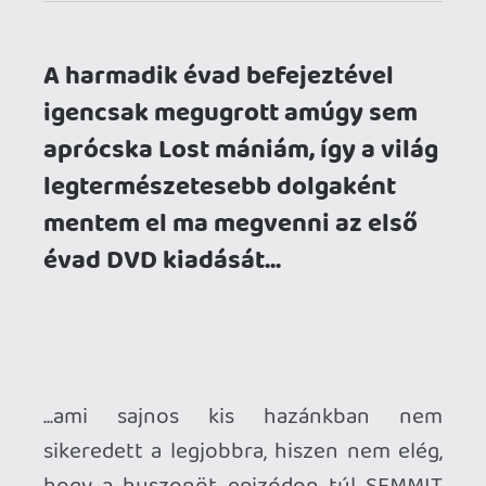
...ami sajnos kis hazánkban nem
sikeredett a legjobbra, hiszen nem elég,
hogy a huszonöt epizódon túl SEMMIT
sem találunk a korongokon, a külső
esetében is van néhány kisebb baki -
mint például a tokok oldalán levő
feliratok, amelyek itt-ott elcsúsztak
egymáshoz képest.
Persze mindez nem jelent semmit: egy
rajongónak igenis legyen ott a polcon, a
gyűjteményben - maga a díszdoboz
legalább nagyon jól néz ki. Sőt, a részek
képminősége is eszméletlenül jó, így az