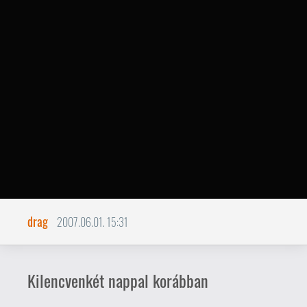
drag
2007.06.01. 15:31
Kilencvenkét nappal korábban
A harmadik évad befejeztével
igencsak megugrott amúgy sem
aprócska Lost mániám, így a világ
legtermészetesebb dolgaként
mentem el ma megvenni az első
évad DVD kiadását...