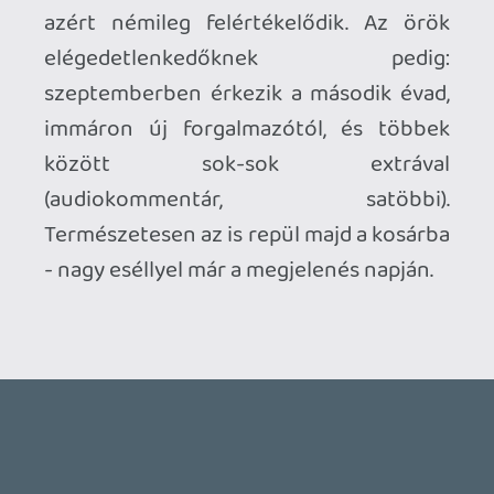
Ahhoz, hogy te is hozzászólj, be kell
jelentkezned!
Attila6
2008.07.19 22:31:10
#0tfzo
Én is nagy LOST fan vagyok!