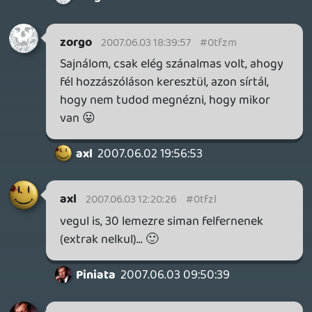
Piniata
2007.06.02 20:39:34
#0tfzh
Én csak akkor fogom megvenni a DVD-ket
ha befejezték a sorozatot, mert ha valami
gyökér vége lesz, akkor pénz kidobásnak
tekinteném.
drag
2007.06.02 20:00:11
Marlboro Man
2007.06.02 20:11:28
#0tfzg
A Barátok Közt jönne már ki DVD.Én azt
várom már 😃
2007.06.02 20:10:39
#0tfzf
Lehet
drag
2007.06.02 20:00:11
drag
2007.06.02 20:00:11
#0tfze
Szerintem meg rohadt jó újranézni a