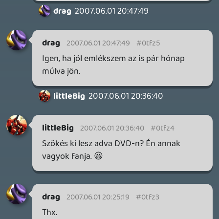
MECCHA CHAMELEON BLOGTESZT
2026.06.25.
Necroman Mk2
LUFTRAUSERS
BACKLOG
2026.06.12.
Necroman Mk2
HORSES
BACKLOG
2026.05.20.
20
Bountyy
YAKUZA 7 MIÉRT NEM JÁTSZOL VELE?
2026.05.11.