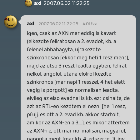
drag
2007.06.01 20:25:19
#0tfz3
Thx.
A harmadik évad a legjobb az összes közül,
tulajdonképpen nagyjából a felétől szinte
egymásra kontráznak rá a jobbnál jobb
epizódok. Elképesztő.
axl
2007.06.01 19:40:51
axl
2007.06.01 19:40:51
#0tfz2
bezzeg kulhonban jar hozza a csak extras
6. dvd 😞 az elso evad nekem nagyon
bejott, a 2. mar docogott kisse (ahhoz
kepest h eleinte [kb. elso 10 resz] milyen
realisnak indult), a 3-at meg meg nem
lattam (az AXN fura modon adja le, eloszor
megszakitotta ugy a 8. resz tajan, azota
meg nem tudom mikor van 😞 ). viszont a
visszaemlekezesek nagyon bejovosek, az
osszes eddig latott reszben (foleg Locke
"hippis" multja 😛 ). amugy szep kollekcio,