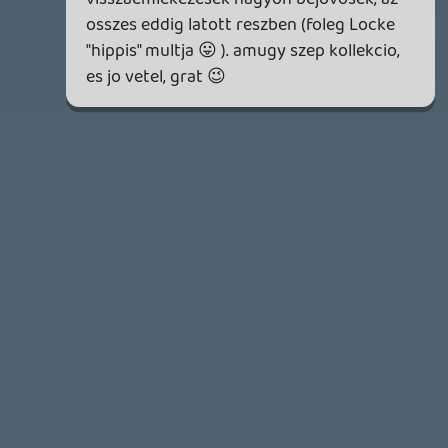
Információk
Oké, értem és elfogadom!
2026.04.23.
3
Bountyy
REANIMAL - ELEMZÉS(PODCAST)
2026.04.22.
Necroman Mk2
GLITCHY CUTE LOOP
TESZT
2026.04.14.
11
Necroman Mk2
THE EXIT 8
BACKLOG
2026.04.08.
7
axl
AACE COMBAT
AJÁNLÓ