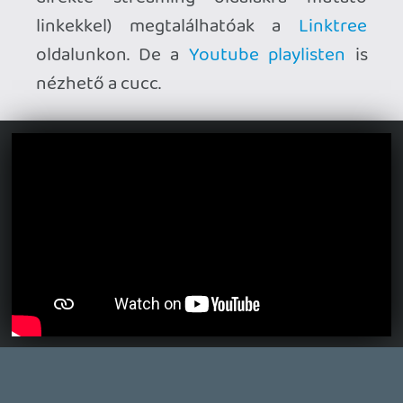
Ahhoz, hogy te is hozzászólj, be kell
jelentkezned!
KuCz
2024.04.05 19:05:31
#1z6jg
A Fülelő is eljutott a Crashlanderig. 😃
mcmacko
2023.10.19 13:51:31
#1yqsw
Wow, köszi! DIY, ahogy szokták mondani.
🙂
CeXzer
2023.10.17 15:08:01