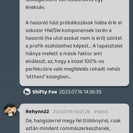
Shifty Fox
2023.07.15 21:39:05
#1yhug
Rehynn k…va jól dobol, a gitár szintén
nagyon ott van. Még egyszer kétszer
végigtolom az egészet külön külön,
egyben eléggé tömény volt, jó ertelemben!
Baszki, nekem nagyon adta!
mcmacko
2023.07.14 23:14:52
#1yhsz
Jaja. 🙂
Fieldtom
2023.07.14 22:12:47
Fieldtom
2023.07.14 22:12:47
#1yhsq
Csak belefüleltem, de nagyon jó cucc! 🙂
Te énekelsz, Mackó?
mcmacko
2023.07.13 23:28:38
#1yhqt