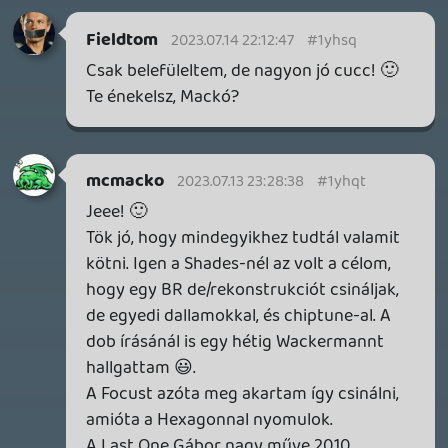
2026.07.10.
2
Necroman Mk2
MECCHA CHAMELEON BLOGTESZT
2026.06.25.
Necroman Mk2
LUFTRAUSERS
BACKLOG
2026.06.12.
Necroman Mk2
HORSES
BACKLOG
2026.05.20.
20
Bountyy
YAKUZA 7 MIÉRT NEM JÁTSZOL VELE?