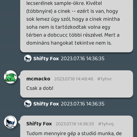
Jeee! 🙂
Tök jó, hogy mindegyikhez tudtál valamit
kötni. Igen a Shades-nél az volt a célom,
hogy egy BR de/rekonstrukciót csináljak,
de egyedi dallamokkal, és chiptune-al. A
dob írásánál is egy hétig Wackermannt
hallgattam 😃.
A Focust azóta meg akartam így csinálni,
amióta a Hexagonnal nyomulok.
A Last One Gábor nagy műve 2010
környékéről, szerintem ő akkor aktívan
mindent hallgatott, azt tudom, hogy Final
Fantasy jellegű szerzeményei is voltak
akkortájt.
A Signal-t nem is gondoltam, hogy más is
hívta így! 😃 1995, osztálykirándulás,
óbégattuk, hogy Szignál - Poseleden! (Egy
szlovák fogkrém reklám és Toma haverom
jóvoltából...) Most a kislányomnak egyik
kedvence volt, mikor kisbabaként zenéket
hallgattunk. Ott meg amúgy a Conspiracy
lemez volt egy sound etalon, persze én
csak a Wish-es verziót tudom hozni. De