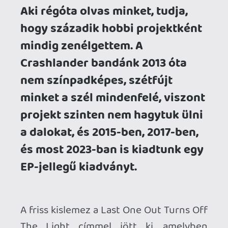
The Light címmel jött ki, amelyben
mindenféle hangulatot, tempót, stílust
próbálunk bekeverni egy alapvetően
punkos/post-hardcore stílushoz.
A lemez Gamer365 szempontjából talán
legfontosabb pontja, hogy Chiptune
szintivel színesítjük a dolgokat itt-ott -
Oláh Dávid (Zyrit) és saját szakállunkra.
Sőt, egy inverz akció is befigyelt
chiptune téren, ugyanis a Super Hexagon
10. évfordulójának alkalmából Chipzel
Focus c. blipety-bloop remekét
dolgoztuk át a saját szájízünkre, énekkel
és szöveggel kiegészítve, amit Terry
Cavanagh is jóváhagyott
megkeresésünkre.