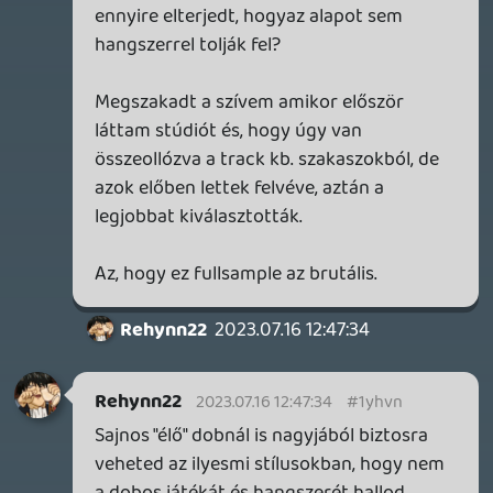
annak örültem, hogy találtam kb. olyan
Tama és Mesa hangzást, amit ők is
használtak anno.
Stadia HUN
2023.07.13 22:27:11
#1yhqr
Jó lett, mackó, gratula! A borító
bombasztikus, a számok pedig:
Shades of Grey - full Bad Religion!
Focus - teljesen véletlenül pont tegnap
vettem elő a hexagont sok év után, így
kellemes meglepetés volt!
Last One… - nem tudom, mi volt 15 éve, de
ez a korabeli jrock zenékre emlékeztet!
Sing Now - vicceskedve mondhatnám,
hogy wishről rendelt Offspring 🙂 Azt
hittem amúgy, ha már Scatman, akkor
valami pápópé lesz, de ja, a Signal jól adja a
punkot…
Egy kis kritikát ha megengedsz: nekem
picit túl hosszúak a számok, az ilyen punk
nótákat le lehet zavarni egy-másfél perc