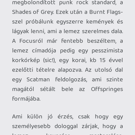
Az EP a korábbi hangzóanyagokkal (és
direkte streaming oldalakra mutató
linkekkel) megtalálhatóak a
Linktree
oldalunkon. De a
Youtube playlisten
is
nézhető a cucc.