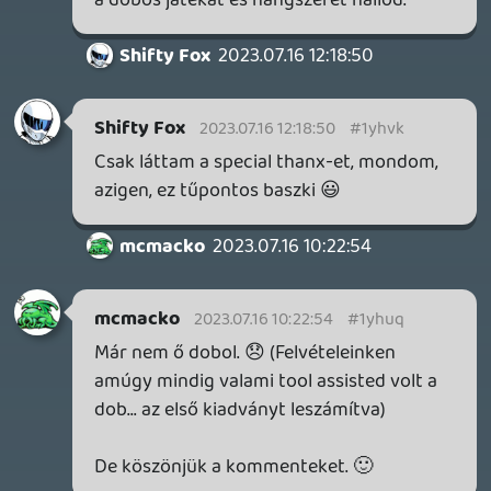
alatt, nem muszáj elnyújtani a duplájára. 🙂