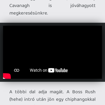
magától sétált bele az Offspringes
formájába.
Ami külön jó érzés, csak hogy egy
személyesebb dologgal zárjak, hogy a
lemez keverése, masterelése,
hangszerelése, és a körítés
(vizuális/szöveges) mindennemű
megalkotása javarészt tőlem származik,
ami egyfajta önsanyargatást és
mérhetetlen kikapcsolódást is jelentett
az elmúlt években, amíg készült a lemez.
Persze Sárosi Gabi és Berki Sanyi gitáros
cimboráim nélkül nem lenne Crashlander
- köszönet az ő muzsikálásukért, meg
azért, mert jól viselik az állandó
messengeres basztatást a részemről! : D