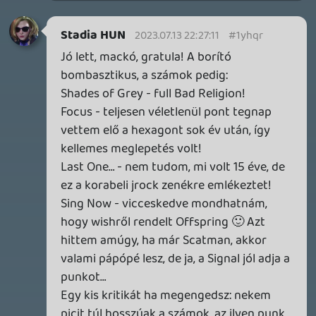
p34c3
LITTLE NIGHTMARES VR: ALTERED ECHOES
TESZT
2026.04.23.
3
Bountyy
REANIMAL - ELEMZÉS(PODCAST)
2026.04.22.
Necroman Mk2
GLITCHY CUTE LOOP
TESZT
2026.04.14.
11
Necroman Mk2
THE EXIT 8
BACKLOG