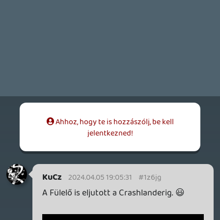
sokszor HW/SW komponensek terén a
hasonló (ha utol azokat nem is érő) szintet
a profik eszközeihez képest... A tapasztalat
hiánya mellett a másik faktor ami
elválaszt, az, hogy a közel 100%-os
perfekcióra való megfelelés rohadt nehéz
"otthoni" közegben...
Shifty Fox
2023.07.16 14:36:35
Rehynn22
2023.07.16 15:01:26
#1yhvt
De, hangszerrel megy fel (többnyire), csak
aztán mindent rommászerkesztenek,
lecserélnek sample-ökre. Kivétel
(többnyire) a cinek -- ezért is van, hogy
sok lemez úgy szól, hogy a cinek mintha
soha nem is tartózkodtak volna egy
térben a dobcucc többi részével. Mert a
domináns hangokat tekintve nem is.
Shifty Fox
2023.07.16 14:36:35