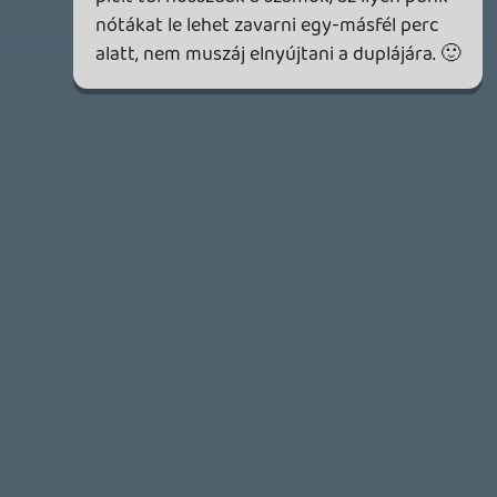
2026.04.08.
7
axl
AACE COMBAT
AJÁNLÓ
2026.04.04.
4
p34c3
ÁPRILISI VÍÁRADAT
2026.04.03.
4
Necroman Mk2
MY FRIEND PEPPA PIG
BACKLOG
2026.03.29.
2
liquid
MINDEN IDŐK LEGJOBB INTRÓI #2