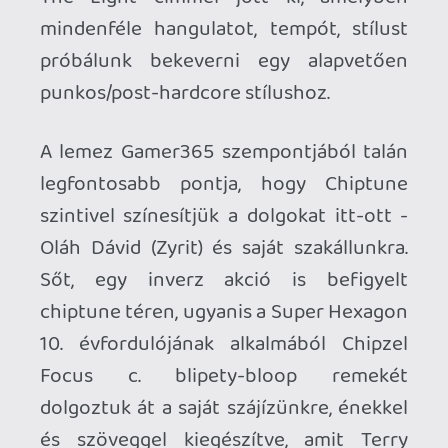
A többi dal adja magát. A Boss Rush
(hehe) intró után jön egy chiphangokkal
megbolondított punk rock standard, a
Shades of Grey. Ezek után a Burnt Flags-
szel próbálunk egyszerre kemények és
lágyak lenni, ami a lemez szerelmes dala.
A Focusról már fentebb beszéltem, a
lemez címadója pedig egy pesszimista
korkórkép (sic!), egy korai, kb 15 évvel
ezelőtti tételre alapozva. Az utolsó dal
egy Scatman feldolgozás, ami szinte