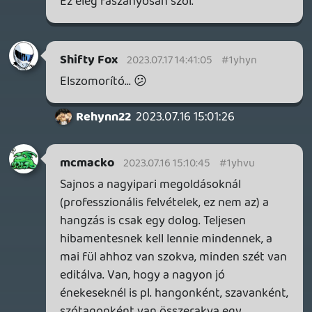
Rehynn22
2023.07.16 12:47:34
#1yhvn
Sajnos "élő" dobnál is nagyjából biztosra
veheted az ilyesmi stílusokban, hogy nem
a dobos játékát és hangszerét hallod.
Shifty Fox
2023.07.16 12:18:50
Shifty Fox
2023.07.16 12:18:50
#1yhvk
Csak láttam a special thanx-et, mondom,
azigen, ez tűpontos baszki 😃
mcmacko
2023.07.16 10:22:54
mcmacko
2023.07.16 10:22:54
#1yhuq
Már nem ő dobol. 😞 (Felvételeinken
amúgy mindig valami tool assisted volt a
dob... az első kiadványt leszámítva)
De köszönjük a kommenteket. 🙂
Shifty Fox
2023.07.15 21:39:05