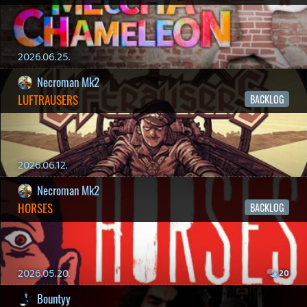
Impresszum
|
Hirdetési ajánlatunk
|
Felhasználási feltételek
|
Adatvédelmi elveink
|
Sütik
Hírek
|
Cikkek
|
Podcastok
|
Blogok
|
Gaming Fórum
|
Offtopic Fórum
RSS
|
Blog RSS
|
Podcast RSS
|
Instagram
|
Youtube
|
Facebook
|
Twitter
|
Patreon