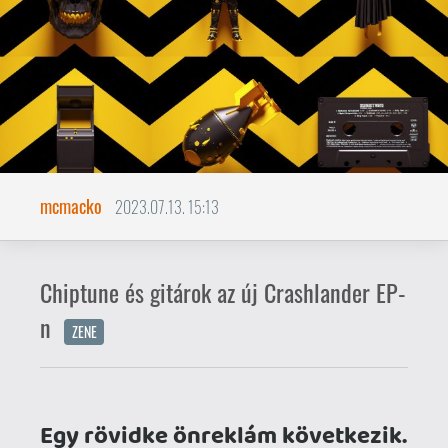
Chiptune és gitárok az új Crashlander EP-
n
ZENE
Egy rövidke önreklám következik.
Aki régóta olvas minket, tudja,
hogy századik hobbi projektként
mindig zenélgettem. A
Crashlander bandánk 2013 óta
nem színpadképes, szétfújt
minket a szél mindenfelé, viszont
projekt szinten nem hagytuk ülni
a dalokat, és 2015-ben, 2017-ben,
és most 2023-ban is kiadtunk egy
EP-jellegű kiadványt.
A friss kislemez a Last One Out Turns Off