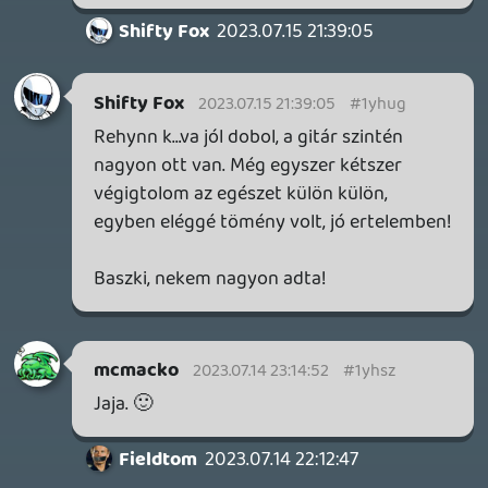
Necroman Mk2
QUAKE CHAMPIONS
FREEPLAY
7 napja
2
Necroman Mk2
WRATH OF THE GODS
FREEPLAY
2026.07.22.
1
p34c3
REACH
TESZT