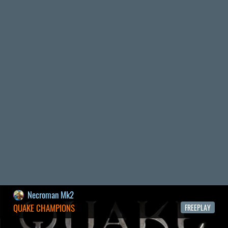
2026.03.27.
1
liquid
MINDEN IDŐK LEGJOBB INTRÓI #1
2026.03.15.
1
Necroman Mk2
HIGHGUARD - NECRO'S LOG
2026.03.13.
4