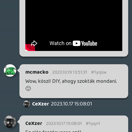
mcmacko
2023.07.16 14:48:46
#1yhvr
Csak a dob!
Shifty Fox
2023.07.16 14:36:35
Shifty Fox
2023.07.16 14:36:35
#1yhvq
Tudom mennyire gép a studió munka, de
ennyire elterjedt, hogyaz alapot sem
hangszerrel tolják fel?
Megszakadt a szívem amikor először
láttam stúdiót és, hogy úgy van
összeollózva a track kb. szakaszokból, de
azok előben lettek felvéve, aztán a
legjobbat kiválasztották.
Az, hogy ez fullsample az brutális.
Rehynn22
2023.07.16 12:47:34