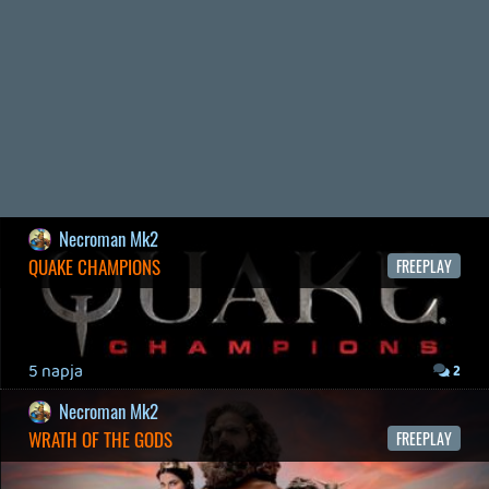
2026.03.29.
2
liquid
MINDEN IDŐK LEGJOBB INTRÓI #2
2026.03.27.
1
liquid
MINDEN IDŐK LEGJOBB INTRÓI #1
2026.03.15.
1
Necroman Mk2
HIGHGUARD - NECRO'S LOG
2026.03.13.
4