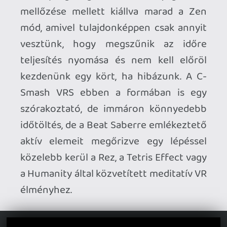
Ahhoz, hogy te is hozzászólj, be kell
jelentkezned!
mcmacko
2023.07.21 13:55:29
#1yi94