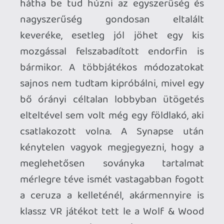
Necroman Mk2
QUAKE CHAMPIONS
FREEPLAY
5 napja
2
Necroman Mk2
WRATH OF THE GODS
FREEPLAY