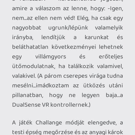
a ceruza a kelleténél, akármennyire is
klassz VR játékot tett le a Wolf & Wood
csapat az asztalra. Nem ismerem a Sony
jövőbeli terveit az eszközzel
kapcsolatban, de kifejezetten jót tenne
neki, ha minden VR2 vásárló kapna ehhez
hasonló apró, ötletes indiekből egy
csokorra valót vásárláskor, vagy
elkezdhetnének beszivárogni a Plusba
szép lassan.