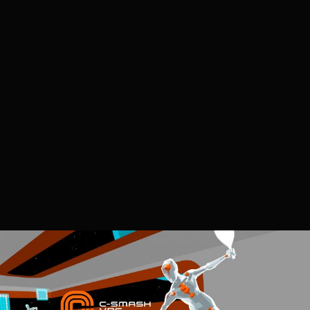
p34c3
2023.07.20. 19:00
C-Smash VRS | PSVR2
TESZT