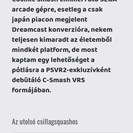
A virtuális valóságba átültetett változat
alapjai tulajdonképpen változatlanok
maradtak, két végtelenül egyszerű
játékmechanika, nevezetesen a fallabda
(squash) és a faltörő játék (pl. Breakout az
Atari-korszakból) keresztezéséből egy
pillanatok alatt megtanulható, de a
végtelenségig csiszolható, igény szerint
minden porcikánkat megmozgató VR
különlegességet kapunk. Nem próbálnám
megbecsülni sem, hogy ez
"hagyományos" formában ma milyen
széles közönséget lenne képes
vásárlásra csábítani, de nagyon jól tudjuk,
hogy az a fránya headset a fejünkön a
game changer, ami képes az
érzékszerveinknek szánt ingereket és a