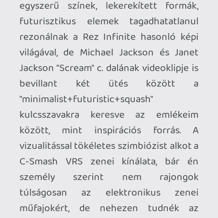
illetve lehetőségünk van bizonyos
mennyiségű sikeres ütés után egy
erősebb, több réteget átszakító ütésre.
Hogy ez mennyire valósághű, mennyi
köze van az igazi sporthoz, azt nem
tudom megítélni, mert pontosan
ugyanannyi tapasztalatom van az ütős
labdajátékokkal a való világban, mint a
félautomata gépfegyverekkel...de
videójátékként definiálva legalább
annyira élvezetes, mint lövöldözni a
virtuális valóságban. A bitből készült
labda fizikája megszokható,
kitapasztalható, tanulható, az ütőt a
kezünkben szinte valódinak érezzük a
kellően reszponzív mozgáskövetésnek
és a haptikus visszajelzésnek hála.