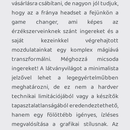
között, mint inspirációs forrás. A
vizualitással tökéletes szimbiózist alkot a
C-Smash VRS zenei kínálata, bár én
személy szerint nem rajongok
túlságosan az elektronikus zenei
műfajokért, de nehezen tudnék az
elhangzó techno és rave muzsikáknál
jobban passzoló darabokat találni az
adrenalin-dús, pörgős játékmenethez.
Miután rámarkoltunk a virtuális ütőnk
markolatára, nincs más dolgunk, mint
minél gyorsabban lebontani a világűrben
lebegő squash-pálya szemközti oldalán
elhelyezkedő, különböző méretű, néha
mozgó, néha speciális hatásokkal
felruházott, néha egy láthatatlan fallal
védett téglalapjait. A szabad kezünkkel
húzhatjuk magunkhoz a labdát szerválni,