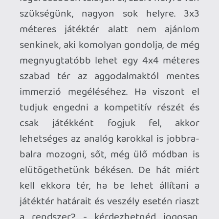
Nem hiszem, hogy bárki is ezért fog
rohanni PlayStation VR2-ért a boltba, de
ha már valaki rendelkezik vele, akkor
mindenképpen ajánlom a döntést
jelentősen megkönnyítő próbát az
ingyenesen elérhető demo változattal,
hátha be tud húzni az egyszerűség és
nagyszerűség gondosan eltalált
keveréke, esetleg jól jöhet egy kis
mozgással felszabadított endorfin is
bármikor. A többjátékos módozatokat
sajnos nem tudtam kipróbálni, mivel egy
bő órányi céltalan lobbyban ütögetés
elteltével sem volt még egy földlakó, aki
csatlakozott volna. A Synapse után
kénytelen vagyok megjegyezni, hogy a
meglehetősen soványka tartalmat
mérlegre téve ismét vastagabban fogott