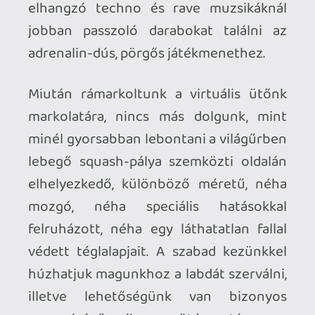
Mama helyén marad!
Minden adott tehát a remek
kikapcsolódáshoz, már csak egyetlen
követelménynek kell eleget tennünk, a
játék brutális helyigényét kell
kielégítenünk. No nem az SSDnket fogja
felzabálni a nem túl méretes VRS, hiszen
a klasszikus CD-ROM 650 Megabájtos
kapacitásával is beérné a teljes játék, a