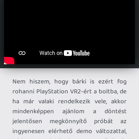
Óóóóó! Király!
Stadia HUN
2023.07.20 20:57:16
#1yi78
Számomra a PSVR2 legszimpatikusabb
játéka. Mondjuk én bírom a retrót meg a
dreamcastot is. 🙂