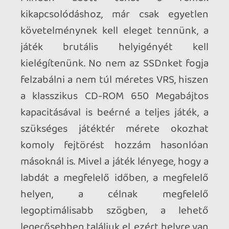
vesztünk, hogy megszűnik az időre
teljesítés nyomása és nem kell előröl
kezdenünk egy kört, ha hibázunk. A C-
Smash VRS ebben a formában is egy
szórakoztató, de immáron könnyedebb
időtöltés, de a Beat Saberre emlékeztető
aktív elemeit megőrizve egy lépéssel
közelebb kerül a Rez, a Tetris Effect vagy
a Humanity által közvetített meditatív VR
élményhez.