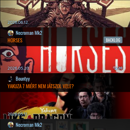
19 éve videójáték minden nap! Copyright 365 Media Kft
Impresszum
|
Hirdetési ajánlatunk
|
Felhasználási feltételek
|
Adatvédelmi elveink
|
Sütik
Hírek
|
Cikkek
|
Podcastok
|
Blogok
|
Gaming Fórum
|
Offtopic Fórum
RSS
|
Blog RSS
|
Podcast RSS
|
Instagram
|
Youtube
|
Facebook
|
Twitter
|
Patreon