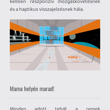
játéktér határait és veszély esetén riaszt
a rendszer? - kérdezhetnéd jogosan,
amire a válaszom az lenne, hogy: -Igen,
nem...az ellen nem véd! Elég, ha csak egy
nagyobbat ugrunk/lépünk valamelyik
irányba, lendítjük a karunkat és
beláthatatlan következményei lehetnek
egy villámgyors és erőteljes
ütőmodulatnak, ha találkozik valamivel,
valakivel. (A párom cserepes virága tudna
mesélni...imádkoztam az ütközés utáni
pillanatban, hogy ne legyen baja…a
DualSense VR kontrollernek.)
A játék Challange módját elengedve, a
testi épség megőrzése és az anyagi károk
mellőzése mellett kiállva marad a Zen
mód, amivel tulajdonképpen csak annyit