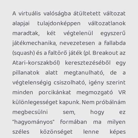
saját kezeinkkel végrehajtott
mozdulatainkat egy komplex mágiává
transzformálni. Méghozzá micsoda
ingereket! A látványvilágot a minimalista
jelzővel lehet a legegyértelműbben
meghatározni, de ez nem a hardver
technikai limitációjából vagy a készítők
tapasztalatlanságából eredendeztethető,
hanem egy fölöttébb igényes, ízléses
megvalósítása a grafikai stílusnak. Az
egyszerű színek, lekerekített formák,
futurisztikus elemek tagadhatatlanul
rezonálnak a Rez Infinite hasonló képi
világával, de Michael Jackson és Janet
Jackson "Scream" c. dalának videoklipje is
bevillant két ütés között a
"minimalist+futuristic+squash"
kulcsszavakra keresve az emlékeim