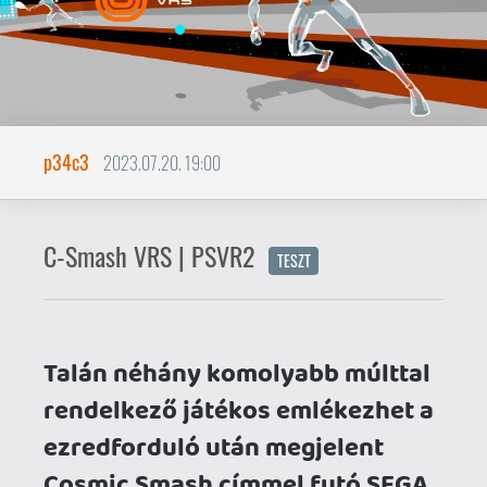
Talán néhány komolyabb múlttal
rendelkező játékos emlékezhet a
ezredforduló után megjelent
Cosmic Smash címmel futó SEGA
arcade gépre, esetleg a csak
japán piacon megjelent
Dreamcast konverzióra, nekem
teljesen kimaradt az életemből
mindkét platform, de most
kaptam egy lehetőséget a
pótlásra a PSVR2-exkluzívként
debütáló C-Smash VRS
formájában.
Az utolsó csillagsquashos