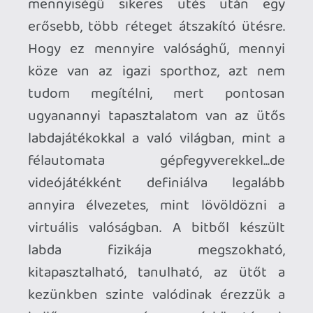
szükséges játéktér mérete okozhat
komoly fejtörést hozzám hasonlóan
másoknál is. Mivel a játék lényege, hogy a
labdát a megfelelő időben, a megfelelő
helyen, a célnak megfelelő
legoptimálisabb szögben, a lehető
legerősebben találjuk el, ezért helyre van
szükségünk, nagyon sok helyre. 3x3
méteres játéktér alatt nem ajánlom
senkinek, aki komolyan gondolja, de még
megnyugtatóbb lehet egy 4x4 méteres
szabad tér az aggodalmaktól mentes
immerzió megéléséhez. Ha viszont el
tudjuk engedni a kompetitív részét és
csak játékként fogjuk fel, akkor
lehetséges az analóg karokkal is jobbra-
balra mozogni, sőt, még ülő módban is
elütögethetünk békésen. De hát miért
kell ekkora tér, ha be lehet állítani a