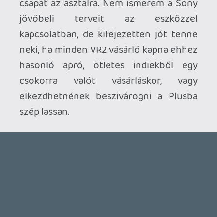
2026.07.22.
1
p34c3
REACH
TESZT
2026.07.10.
2
Necroman Mk2
MECCHA CHAMELEON BLOGTESZT
2026.06.25.
Necroman Mk2
LUFTRAUSERS
BACKLOG
2026.06.12.
Necroman Mk2
HORSES
BACKLOG