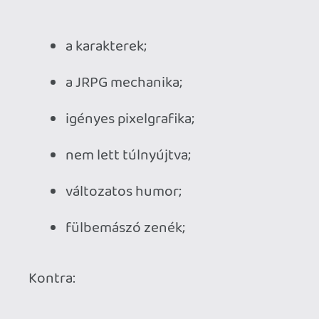
Ahhoz, hogy te is hozzászólj, be kell
jelentkezned!