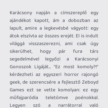
Legyen szó a narrátorral való
vitatkozásról, popkulturális utalásokról,
negyedik fal döntögetéséről vagy szimpla
szóviccről (R'lyehtionship, bah...), a
változatosságra nem lehet panasz.
Persze mit ér egy paródia, ha játékként
nem működik, de szerencsére e téren
sincs a programnak szégyenkezni valója.
A készítők egy komplex JRPG mechanikát