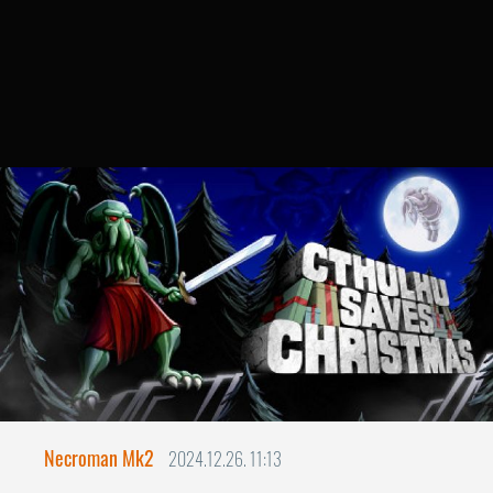
Necroman Mk2
2024.12.26. 11:13
Cthulhu Saves Christmas
BACKLOG
Mélyből a Cthulhu feljött
hozzátok...
A Cthulhu Saves Christmas egy 2019-ben