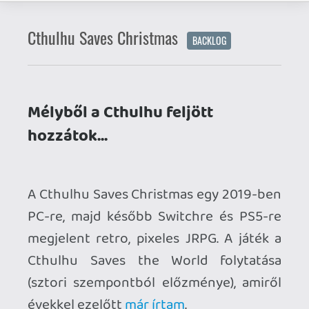
PC-re, majd később Switchre és PS5-re
megjelent retro, pixeles JRPG. A játék a
Cthulhu Saves the World folytatása
(sztori szempontból előzménye), amiről
évekkel ezelőtt
már írtam
.
Karácsony napján a címszereplő egy
ajándékot kapott, ám a dobozban az
lapult, amire a legkevésbé vágyott: egy
átok elszívta az összes erejét. El is indult
világgá visszaszerezni, ami csak úgy
sikerülhet, hogy pár fura társ
segedelmével legyőzi a Karácsonyi
Gonoszok Ligáját... "Ez most komoly?!"
kérdezheti az egyszeri horror rajongó
geek, de szerencsére a fejlesztő Zeboyd
Games ezt se vette komolyan: ez egy
műfajparódia teletömve poénokkal.