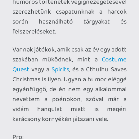
a harcok lehetnének
informatívabbak;
a városi jutalmaknak nem ismerjük
a statjait;
pár meta poén nehezen érthető, ha
nem játszottál korábbi Zeboyd
játékkal;
Kiknek ajánlható?
Ha bírod a pixeles JRPG-ket, akkor 
karácsony környékére egy ideális 