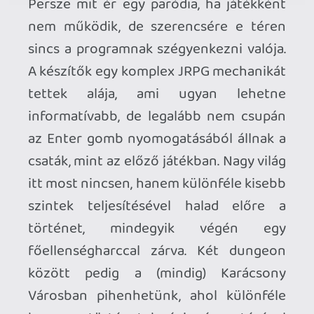
egyénfüggő, de én nem egy alkalommal
nevettem a poénokon, szóval már a
vidám hangulat miatt is megéri
karácsony környékén játszani vele.
Pro:
a karakterek;
a JRPG mechanika;
igényes pixelgrafika;
nem lett túlnyújtva;
változatos humor;
fülbemászó zenék;
Kontra: