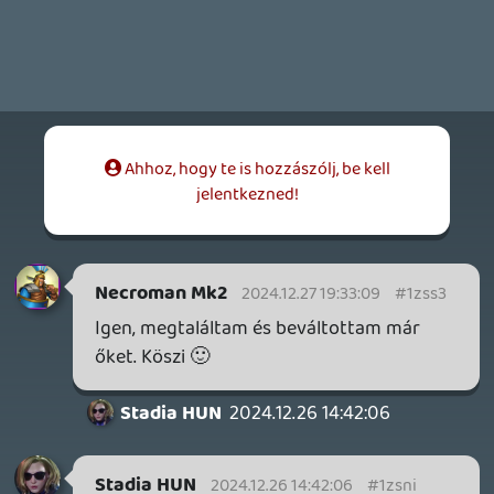
Necroman Mk2
WRATH OF THE GODS
FREEPLAY
2026.07.22.
1
p34c3
REACH
TESZT
2026.07.10.
2
Necroman Mk2
MECCHA CHAMELEON BLOGTESZT
2026.06.25.
Necroman Mk2
LUFTRAUSERS
BACKLOG