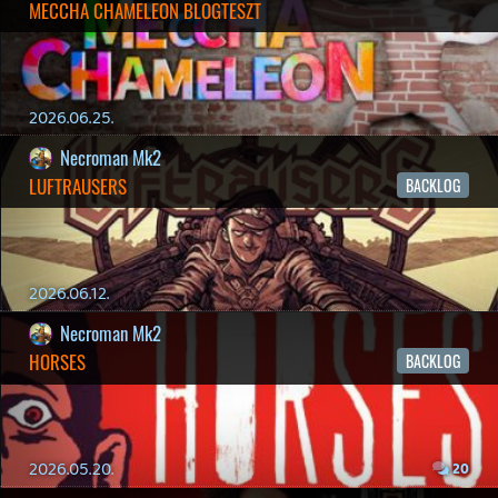
2026.04.03.
4
Necroman Mk2
MY FRIEND PEPPA PIG
BACKLOG
2026.03.29.
2
liquid
MINDEN IDŐK LEGJOBB INTRÓI #2
2026.03.27.
1
liquid
MINDEN IDŐK LEGJOBB INTRÓI #1
2026.03.15.
1
Necroman Mk2
HIGHGUARD - NECRO'S LOG