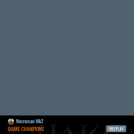
2026.04.28.
6
p34c3
EXD - EXTRA DIMENSIONAL
TESZT
2026.04.23.
4
p34c3
LITTLE NIGHTMARES VR: ALTERED ECHOES
TESZT
2026.04.23.
3
Bountyy
REANIMAL - ELEMZÉS(PODCAST)
2026.04.22.