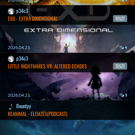
19 éve videójáték minden nap! Copyright 365 Media Kft
Impresszum
|
Hirdetési ajánlatunk
|
Felhasználási feltételek
|
Adatvédelmi elveink
|
Sütik
Hírek
|
Cikkek
|
Podcastok
|
Blogok
|
Gaming Fórum
|
Offtopic Fórum
RSS
|
Blog RSS
|
Podcast RSS
|
Instagram
|
Youtube
|
Facebook
|
Twitter
|
Patreon