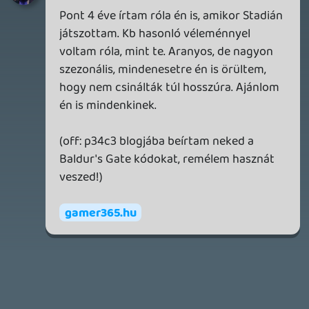
2026.06.12.
Necroman Mk2
HORSES
BACKLOG
2026.05.20.
20
Bountyy
YAKUZA 7 MIÉRT NEM JÁTSZOL VELE?
2026.05.11.
Necroman Mk2
WVG HALL OF FAME 2026 NYERTESEK
2026.05.07.
3
Necroman Mk2
SILENCE
BACKLOG