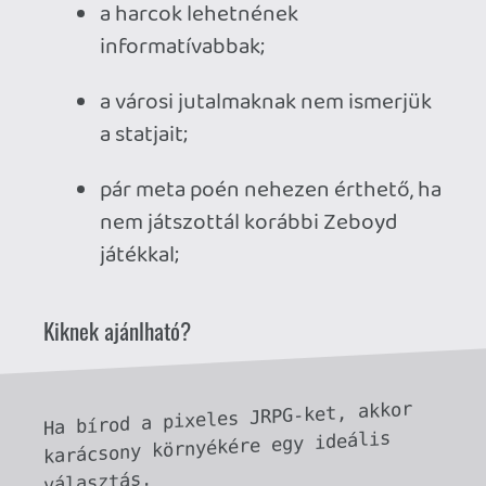
Necroman Mk2
2024.12.27 19:33:09
#1zss3
Igen, megtaláltam és beváltottam már
őket. Köszi 🙂
Stadia HUN
2024.12.26 14:42:06
Stadia HUN
2024.12.26 14:42:06
#1zsni
Pont 4 éve írtam róla én is, amikor Stadián
játszottam. Kb hasonló véleménnyel
voltam róla, mint te. Aranyos, de nagyon
szezonális, mindenesetre én is örültem,
hogy nem csinálták túl hosszúra. Ajánlom
én is mindenkinek.
(off: p34c3 blogjába beírtam neked a
Baldur's Gate kódokat, remélem hasznát
veszed!)
gamer365.hu