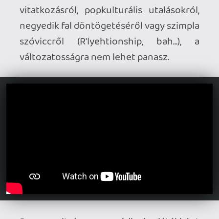
tettek alája, ami ugyan lehetne
informatívabb, de legalább nem csupán
az Enter gomb nyomogatásából állnak a
csaták, mint az előző játékban. Nagy világ
itt most nincsen, hanem különféle kisebb
szintek teljesítésével halad előre a
történet, mindegyik végén egy
főellenségharccal zárva. Két dungeon
között pedig a (mindig) Karácsony
Városban pihenhetünk, ahol különféle
humoros történetek végignézegetésével
szerezhetünk csapatunknak a harcok
során használható tárgyakat és
felszereléseket.
Vannak játékok, amik csak az év egy adott
szakában működnek, mint a
Costume
Quest
vagy a
Spirits
, és a Cthulhu Saves
Christmas is ilyen. Ugyan a humor eléggé