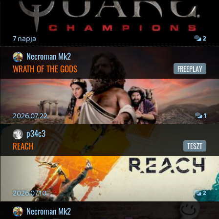
Necroman Mk2
GLITCHY CUTE LOOP
TESZT
2026.04.14.
11
Necroman Mk2
THE EXIT 8
BACKLOG
Információk
Oké, értem és elfogadom!
2026.04.08.
7
axl
AACE COMBAT
AJÁNLÓ
2026.04.04.
4
p34c3
ÁPRILISI VÍÁRADAT