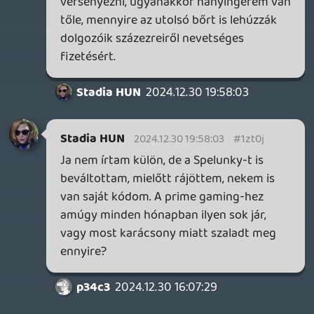
abszolút leborulok egy jó ötlet, egy
élvezetes játékmenet vagy
szemkápráztató art-design előtt. (VR-ra
viszonylag sokszor veszek is ilyeneket.) Az
elmúlt két évtized majd' minden évében
tudtam volna 10 baromi szórakoztatónak
kinéző indie-címet mondani a
sikeresebbekből.
Egyszerűen véges a videójátékokra szánt
időm, és már az is többszörösen telített,
nem fér már bele több minden...és nem is
akarok erre több időt szánni. Itt nem is
sokszor csak a néhány órás játékidőkre
gondolok, hanem magára a szegmens
szemmel tartására, cikkek-tesztek-
ajánlók-fórumok-stb. olvasgatására,
nyilván tudod, miről is van szó. 🙂
Stadia HUN
2024.12.26 14:39:38
#1zsng
Az indie játékoknál, bár én mindenevő
vagyok, mostanában picit besokalltam és