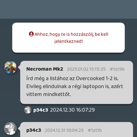
A " blogerből lett tesztelő" plecsnit simán
adnám neked, olyan jókat szoktál írni csak
úgy ide..
Boldog új évet kívánok!
mcmacko
2024.12.28 20:45:48
#1zsv5
Jézi ereje, de nagyon jó fej vagy! Köszönjük
a nép nevében!
keviny
2024.12.28 12:39:00
#1zstd
Igazán kedves gesztus, nagyon köszi, a
Hero's Hour-t és Quake 2-t berántottam.
🙂
Stadia HUN
2024.12.27 23:52:22
#1zssw
Megértem, amit írsz. Én picit másképp
vagyok ezzel: majdhogynem több időt
szánok a játékok felkutatására, mint a