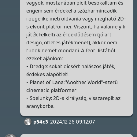
2026.07.22.
1
p34c3
REACH
TESZT
2026.07.10.
2
Necroman Mk2
MECCHA CHAMELEON BLOGTESZT
2026.06.25.
Necroman Mk2
LUFTRAUSERS
BACKLOG
2026.06.12.
Necroman Mk2
HORSES
BACKLOG