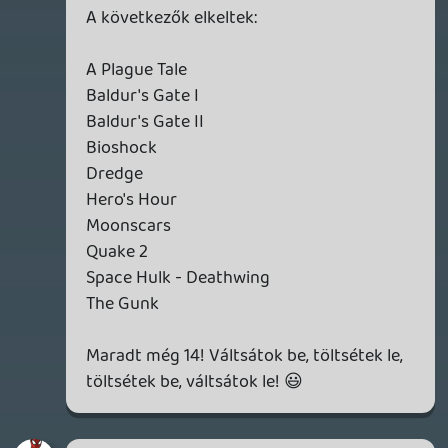
játékokat sajnos nem tudom, mert ott
nem kódot adnak, hanem össze kell
kapcsolni a fiókokat.) Az ismertebb
dupla/tripla A címeket (A Plague Tale,
Bioshock, Dishonored) már
végigjátszottam, illetve megvannak
sokszor digitális/fizikai formátumban is. Az
indie cuccok jelenlegi életszakaszomban
nem igazán érdekelnek (kivéve VR),
ugyanakkor simán el tudom képzelni, hogy
25 év múlva nyugdíjasként belevetem
magam majd fél évszázad termésébe. De
nem szeretném addig is feleslegesen
halmozni a soha el nem indított játékokat,
ezért sokkal jobban örülök, ha elviszi egy
olyan fórumtárs, akinek kellemes perceket,
órákat okoz.
Stadia HUN
2024.12.24 22:46:24
Stadia HUN
2024.12.25 11:12:36
#1zskj
5QX981A6859A257B7A