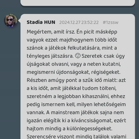
Közben rájöttem, hogy ezek a játékok a
Prime Gaminghez járnak, ha valaki
lemaradt volna valamelyik játékról és kell
kód, én is tudok adni. 🙂
2024.12.24 11:27:47
#1zsi2
Nagyon rendes tőled, köszi szépen! Az első
hármat beváltottam. A Plague Tale
második részét nagyon szerettem, de az
elsőt régóta be akartam pótolni! A gog
accountot össze lehet kötni az amazon
lunával, így lehet hogy még felhőből is
tudom játszani! 🙂
Köszi mégegyszer és szívesen küldenék
cserébe valami gamer/geek meglepit, ha
adsz elérhetőséget, privátban
megbeszéljük! Boldog karácsonyt.
ssj4vegita
2024.12.24 11:26:06
#1zsi0