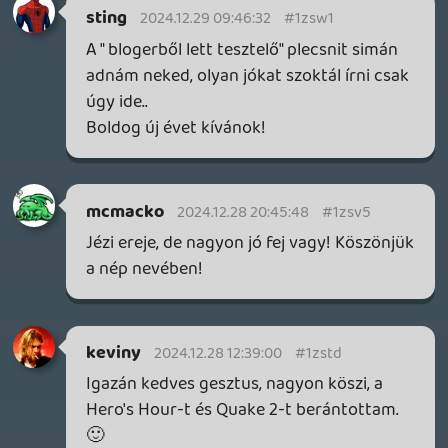
BB39628A96D021EFE9
😉
Necroman Mk2
2024.12.25 10:56:20
Necroman Mk2
2024.12.25 10:56:20
#1zskg
Aha, akkor már értem miért van ez a nagy
szórás 🙂
A BG1-2 érdekelne a már beváltottak közül.
Stadia HUN
2024.12.24 22:46:24
Necroman Mk2
2024.12.25 10:54:55
#1zske
Köszi! A BioShockot behúztam, mert
régóta szemezek vele.
Boldog karácsonyt!
Stadia HUN
2024.12.24 22:46:24
#1zsjl