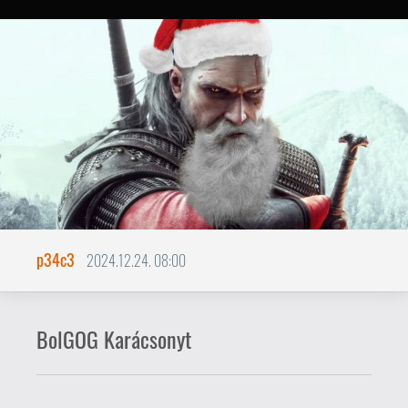
p34c3
2024.12.24. 08:00
BolGOG Karácsonyt
Kellemes Karácsonyi Ünnepeket
és Játékokban Gazdag Boldog Új
Évet Kívánok Mindenkinek!
Fogadjátok szeretettel az alábbi 24 GOG-
on beváltható játékkódot: