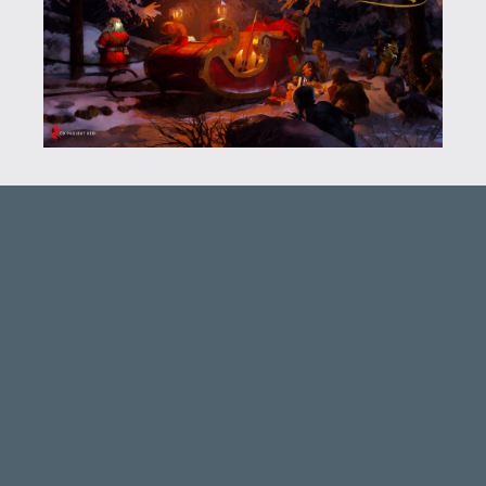
p34c3
2024.12.30 16:07:29
#1zszs
Szívesen Mindenkinek! Boldog Új Évet
Kívánok!
A következők elkeltek:
A Plague Tale
Baldur's Gate I
Baldur's Gate II
Bioshock
Dredge
Hero's Hour
Moonscars
Quake 2
Space Hulk - Deathwing
The Gunk
Maradt még 14! Váltsátok be, töltsétek le,
töltsétek be, váltsátok le! 😃
sting
2024.12.29 09:46:32
#1zsw1