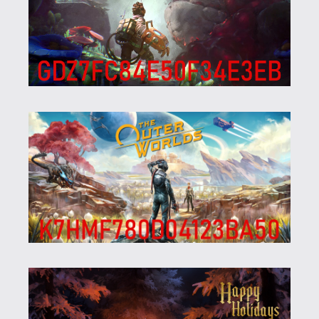
Ja nem írtam külön, de a Spelunky-t is
beváltottam, mielőtt rájöttem, nekem is
van saját kódom. A prime gaming-hez
amúgy minden hónapban ilyen sok jár,
vagy most karácsony miatt szaladt meg
ennyire?
p34c3
2024.12.30 16:07:29
p34c3
2024.12.30 16:16:27
#1zszy
Köszönöm szépen, örülök, hogy olvasod az
irományaimat. Nem lennék jó tesztelő,
mert csak arról tudok írni, ami érdekel. Az
érdeklődési köröm meg egyre távolabb
kerül az oldal tematikájától, de jól van ez
így, élvezem az új utakat.
Boldog Új Esztendőt Kívánok!
sting
2024.12.29 09:46:32