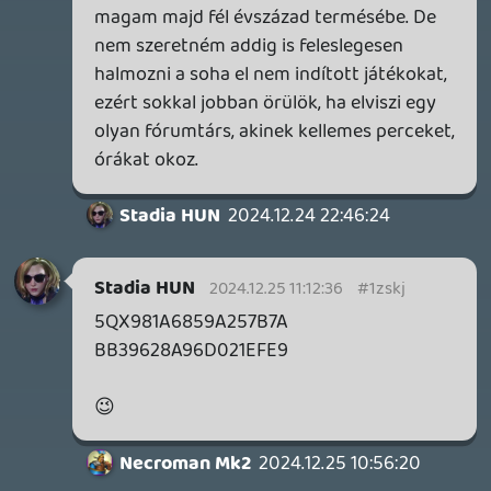
p34c3
EXD - EXTRA DIMENSIONAL
TESZT
2026.04.23.
4
p34c3
LITTLE NIGHTMARES VR: ALTERED ECHOES
TESZT
2026.04.23.
3
Bountyy
REANIMAL - ELEMZÉS(PODCAST)
2026.04.22.
Necroman Mk2
GLITCHY CUTE LOOP
TESZT