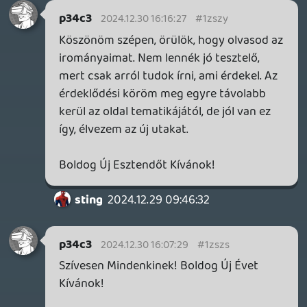
engem sem érdekel a százharmincadik
rougelike metroidvania vagy megható 2D-
s elvont platformer. Viszont, ha valamelyik
játék felkelti az érdeklődésem (jó art
design, ötletes játékmenet), akkor nem
tudok nemet mondani. A fenti listából
ezeket ajánlom:
- Dredge: sokat dícsért halászos játék,
érdekes alapötlet!
- Planet of Lana: "Another World"-szerű
cinematic platformer
- Spelunky: 2D-s királyság, visszarepít az
aranykorba.
p34c3
2024.12.26 09:12:07
p34c3
2024.12.26 09:12:07
#1zsmr
Igen, Amazon Prime Gaming-ből
gyűjtögettem az utóbbi 2-3 hónap GoG-os
ajándékait össze, de évközben is általában
mindig elajándékozom ezeket fb/DC-
csoportokban. (Az Epic Games Store-os