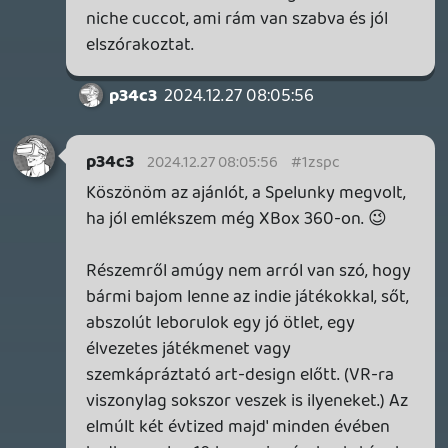
Koszi szepen, Boldog Karit mindenkinek!
Vittem a Deathwinget és Moonscarst, igy
egy kis Metroidvania unnepi hangulatu
WH40k-val. 🙂
axl
2024.12.24 09:35:50
#1zshl
Köszi szépen, Boldog Karácsonyt nektek
is!
A Dredge-et vittem, hogy tudjak a
zavarosban halászni. 🙂
Dude
2024.12.24 08:27:38
#1zshd
A The Gunk-ot behúztam. Köszi!
2024.12.24 08:16:17
#1zshc
Köszönjük szépen! Boldog Karácsonyt
Neked is!