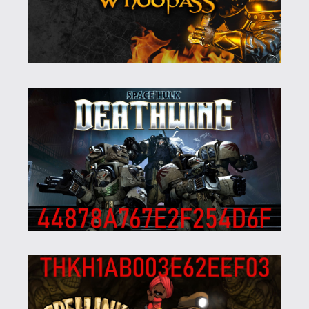
Ahhoz, hogy te is hozzászólj, be kell
jelentkezned!
Necroman Mk2
2025.01.02 15:15:25
#1zt9b
Írd még a listához az Overcooked 1-2 is.
Elvileg elindulnak a régi laptopon is, azért
vittem mindkettőt.
p34c3
2024.12.30 16:07:29
p34c3
2024.12.31 10:04:25
#1zt1b
Ilyen sokat nem szoktak adni, ha jól rémlik
havi 4-5 GoG kód, illetve ugyanennyi Epic