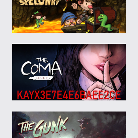
Store és saját amazononos játék. Van
amikor én is hónapokra elfelejtem,
jellemző, hogy a Prime-előfizetéssel
rendelkező ismerősök még csak nem is
hallottak a Prime Gaming-ről, de ha igen,
akkor is teljesen érdektelen számukra.
Mondjuk számomra is, ezért is
ajándékozom tovább! 😃
Most mondtam le éppen több év után,
jövő héten jár le az éves előfizetésem, de
ez egy hosszú történet. Próbálok a lehető
legkevesebbet ezentúl amazonról rendelni,
mert a kínálattal és a szolgáltatás
színvonalával nehezen tud bárki is
versenyezni, ugyanakkor hányingerem van
tőle, mennyire az utolsó bőrt is lehúzzák
dolgozóik százezreiről nevetséges
fizetésért.
Stadia HUN
2024.12.30 19:58:03
Stadia HUN
2024.12.30 19:58:03
#1zt0j