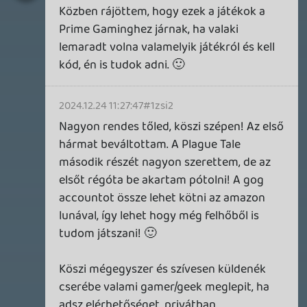
2026.03.29.
2
liquid
MINDEN IDŐK LEGJOBB INTRÓI #2
2026.03.27.
1
liquid
MINDEN IDŐK LEGJOBB INTRÓI #1
2026.03.15.
1
Necroman Mk2
HIGHGUARD - NECRO'S LOG
2026.03.13.
4