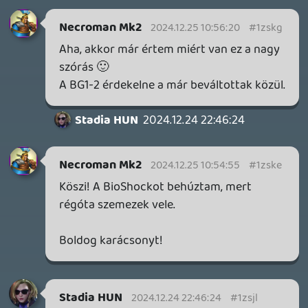
2026.04.14.
11
Necroman Mk2
THE EXIT 8
BACKLOG
2026.04.08.
7
axl
AACE COMBAT
AJÁNLÓ
2026.04.04.
4
p34c3
ÁPRILISI VÍÁRADAT
2026.04.03.
4
Necroman Mk2
MY FRIEND PEPPA PIG
BACKLOG