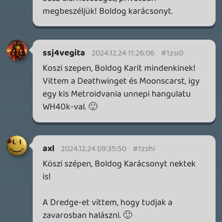
19 éve videójáték minden nap! Copyright 365 Media Kft
Impresszum
|
Hirdetési ajánlatunk
|
Felhasználási feltételek
|
Adatvédelmi elveink
|
Sütik
Hírek
|
Cikkek
|
Podcastok
|
Blogok
|
Gaming Fórum
|
Offtopic Fórum
RSS
|
Blog RSS
|
Podcast RSS
|