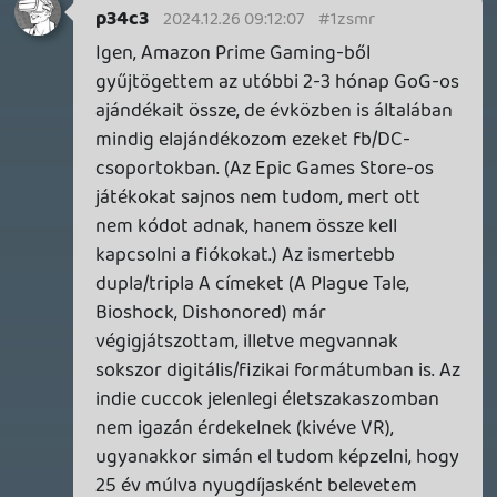
2026.05.20.
20
Bountyy
YAKUZA 7 MIÉRT NEM JÁTSZOL VELE?
2026.05.11.
Necroman Mk2
WVG HALL OF FAME 2026 NYERTESEK
2026.05.07.
3
Necroman Mk2
SILENCE
BACKLOG
2026.04.28.
6