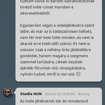
Információk
Oké, értem és elfogadom!
Necroman Mk2
QUAKE CHAMPIONS
FREEPLAY
6 napja
2
Necroman Mk2
WRATH OF THE GODS
FREEPLAY