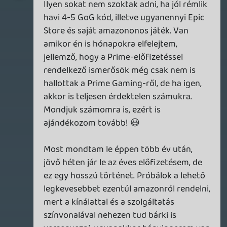
tényleges játszásra. 🙂 Szeretek csak úgy
újságokat olvasni, vagy a neten kutatni,
megismerni újdonságokat, régiségeket.
Részben amúgy pont a szűk idő miatt: azt
a kis időt, amit játékkal tudom tölteni,
szeretném a legjobban kihasználni, ehhez
pedig ismernem kell, milyen lehetőségeim
vannak. A mainstream játékok sajna nem
igazán elégítik ki a kíváncsiságomat, ezért
hajtom mindig a különlegességeket.
Szerencsére viszont mindig találok valami
niche cuccot, ami rám van szabva és jól
elszórakoztat.
p34c3
2024.12.27 08:05:56
p34c3
2024.12.27 08:05:56
#1zspc
Köszönöm az ajánlót, a Spelunky megvolt,
ha jól emlékszem még XBox 360-on. 😉
Részemről amúgy nem arról van szó, hogy
bármi bajom lenne az indie játékokkal, sőt,