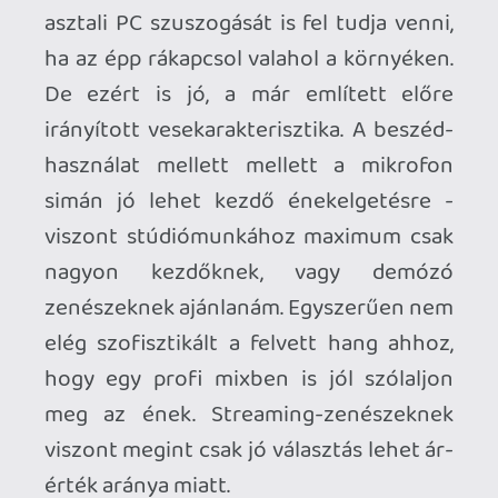
Ahhoz, hogy te is hozzászólj, be kell
jelentkezned!
Tommy_Angelo
2021.05.07 22:26:39
#1vzu4
Hopp, az kimaradt, de útólag is köszi! 🙂
mcmacko
2021.05.04 11:34:21