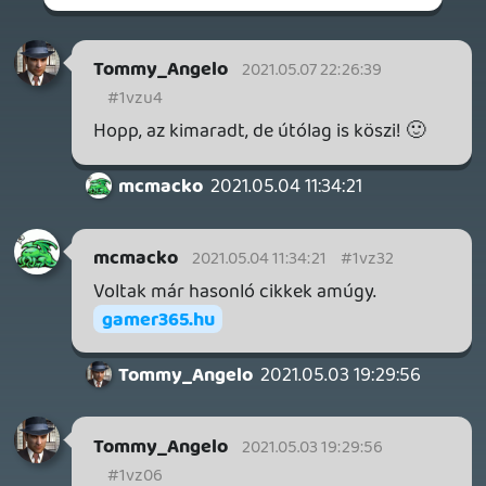
inkább a Premium előfizetők könyvtára növekedik majd
a következő néhány napban.
3 napja
7
HETI MEGJELENÉSEK | 2026 #32
PREMIER
4 napja
7
IAN LIVINGSTONE - A VÉR-SZIGET LABIRINTUSA
KÖNYV
Információk
Oké, értem és elfogadom!
4 napja
2
DENSHATTACK!
TESZT
5 napja
9
A SONY MARAD A TERVNÉL – EZ TÖRTÉNT PÉNTEKEN