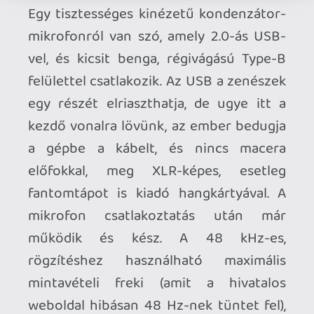
rögzítés standard formátum, és az is igaz,
hogy a 30-18.000-es spektrum mellé
felesleges lett volna nagyobb
mintavétellel vagánykodni.
A mikrofon elején a kis logo is mutatja - a
kapszula kardioid, azaz vese-szív