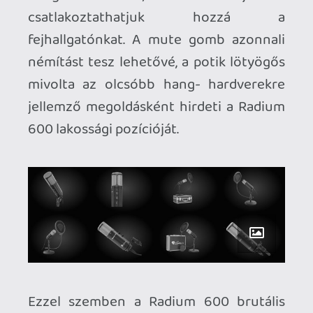
popfilter, ahol általában jóval
dinamikusabb dolgok hagyják el a
szánkat, mint mondjuk egy podcast
során. Amúgy a képeken fura helyre van
felrakva ez a kellék. Nem mértem ki profi
eszközökkel a mikrofon térbeli
karakterét, de azért ez nem egy Shure
SM7B, ami dinamikus kapszulával pont a
készülék hossztengelyére néz. Ez a
mikrofon főleg álló formában, szemből
várja a hangokat, így fogja át leginkább a
vállalt frekvenciatartományát...