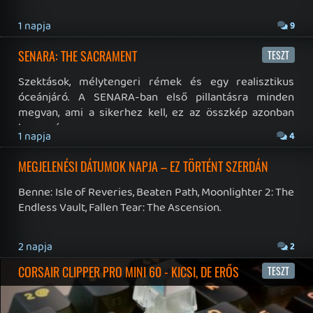
19 éve videójáték minden nap! Copyright 365 Media Kft
Impresszum
|
Hirdetési ajánlatunk
|
Felhasználási feltételek
|
Adatvédelmi elveink
|
Sütik
Hírek
|
Cikkek
|
Podcastok
|
Blogok
|
Gaming Fórum
|
Offtopic Fórum
RSS
|
Blog RSS
|
Podcast RSS
|
Instagram
|
Youtube
|
Facebook
|