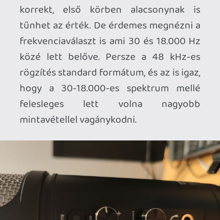
karakterisztikával rendelkezik. Magyarul
a Radium 600-at szemből kell támadni, a
mikrofon nem alkalmas körasztalos
podcast felvételre, vagy gitárral
körbeülős "kumbájjá" zenélésre. Ez egy
perszonális darab, amit az ember az
asztalon maga elé pakol, és szemből
igyekszik beleduruzsolni. Ehhez pedig
van segítség a tervezők részéről -
ugyanis a mikrofon állványa és extra
felszereltsége meglepően jó. Egy masszív,
közel egy kilós talpat kapunk, aminek a
tőkesúlya ellenpontozza a 400 g feletti
mikrofontömeget. A vaskos talpazat
ráadásul kis filcszerű gyűrűt kapott,
amivel az asztalon keletkező akusztikus
zajokat tompíthatjuk, így azok kevésbé
csatolódnak fel az erre érzékeny