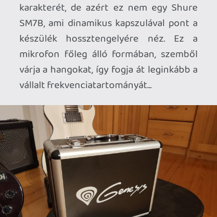
Azt szeretem legjobban amúgy a Radium
600-ban, hogy személyi használatra egy
stramm, sallangmentes, és árának
megfelelő minőséget képviselő hardver.
Nincs benne többirányú hókusz pókusz,
RGB, sem különösen nagyfelbontású
DSP chip, vagy brutális analóg-digitál
átalakító. Kb. 100 Eurónyi áráért kapunk
egy sokoldalú kondimikrofont, amit
hozhatunk-vihetünk magunkkal, ha
mobil podcast-irodát tartunk fenn, vagy
munkahelyen is elő-elő kell venni
meetingeléshez. Nekem társam volt egy