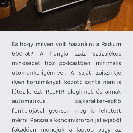
podcast, sok egyetemi táv-előadás, egy
doktori védés, és számolatlan értekezlet
során az elmúlt hónapban. És annyira
hozzám is nőtt az elegáns piros fényével,
hogy azt hiszem marad még az
asztalomon egy jó darabig...