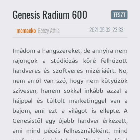
szívesen, hanem sokkal inkább azzal a
hájppal és túltolt marketinggel van a
bajom, ami ezt a világot is ellepte. A
Genesistől egy újabb hardver érkezett,
ami mind pécés felhasználóként, mind
pedig zenészként használható, ráadásul
sok fakszni nincs is a Radium 600
mikrofon körül. A Radium 600 nem akar
forradalmat csinálni, de amit promó
anyagaiban felvállal, azt simán hozza is.