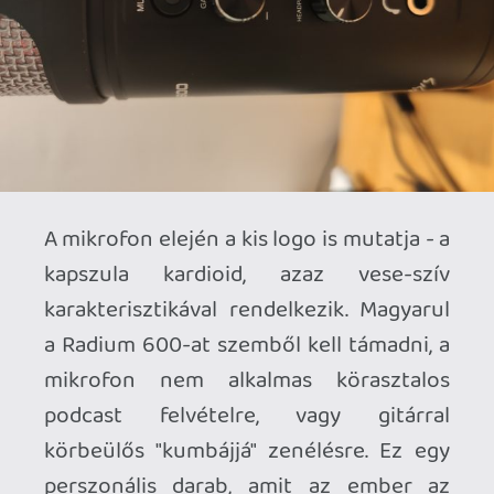
kapszulába. A mikrofon oldalán gain és
hangerő állítható, valamint kis jackkel
csatlakoztathatjuk hozzá a
fejhallgatónkat. A mute gomb azonnali
némítást tesz lehetővé, a potik lötyögős
mivolta az olcsóbb hang- hardverekre
jellemző megoldásként hirdeti a Radium
600 lakossági pozícióját.
Ezzel szemben a Radium 600 brutális
táskával érkezik, ami a szállítást és
tárolást is nagyban megkönnyíti. A tok
inkább szép, mint mondjuk klasszikus