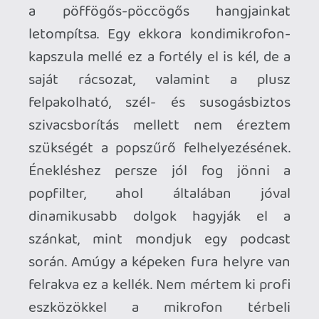
De ezért is jó, a már említett előre
irányított vesekarakterisztika. A beszéd-
használat mellett mellett a mikrofon
simán jó lehet kezdő énekelgetésre -
viszont stúdiómunkához maximum csak
nagyon kezdőknek, vagy demózó
zenészeknek ajánlanám. Egyszerűen nem
elég szofisztikált a felvett hang ahhoz,
hogy egy profi mixben is jól szólaljon
meg az ének. Streaming-zenészeknek
viszont megint csak jó választás lehet ár-
érték aránya miatt.