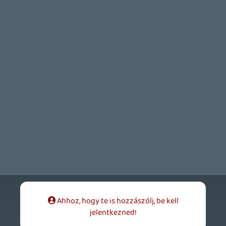
becsapós.
1 napja
4
MEGJELENÉSI DÁTUMOK NAPJA – EZ TÖRTÉNT SZERDÁN
Benne: Isle of Reveries, Beaten Path, Moonlighter 2: The
Endless Vault, Fallen Tear: The Ascension.
2 napja
2
CORSAIR CLIPPER PRO MINI 60 - KICSI, DE ERŐS
TESZT
2 napja
5
FIRE EMBLEM: FORTUNE'S WEAVE DIRECT, MAFIA: THE OLD
COUNTRY DLC – EZ TÖRTÉNT KEDDEN
Továbbá: Crimson Moon, The Walking Dead: Streets of
Survival, Endless Legend II.
3 napja
4
GAME PASS: AUGUSZTUS ELSŐ HETEI
A Beast of Reincarnation premier árnyékában ezúttal