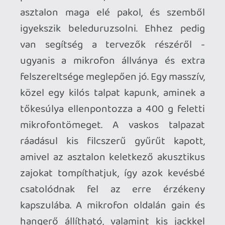
zenekari pakolást tűrő profi szerkezet.
De nem is ezért van. A mikrofont saját
táskájában így könnyedén vihetjük A
pontból B-be, valószínű az se fáj majd a
Radiumnak, ha a villamoson
hozzákoccantjuk az éppen záródó
ajtóhoz. Ettől többet azonban nem
szabad várni a doboztól - konkrétan egy
szegecs ki is esett a pántból az első
kicsomagolás után. Van egy pop-filter is a
doboz alsó rekeszében, ami arra jó, hogy
a pöffögős-pöccögős hangjainkat
letompítsa. Egy ekkora kondimikrofon-
kapszula mellé ez a fortély el is kél, de a
saját rácsozat, valamint a plusz
felpakolható, szél- és susogásbiztos
szivacsborítás mellett nem éreztem
szükségét a popszűrő felhelyezésének.
Énekléshez persze jól fog jönni a