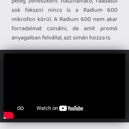
Egy tisztességes kinézetű kondenzátor-
mikrofonról van szó, amely 2.0-ás USB-
vel, és kicsit benga, régivágású Type-B
felülettel csatlakozik. Az USB a zenészek
egy részét elriaszthatja, de ugye itt a
kezdő vonalra lövünk, az ember bedugja
a gépbe a kábelt, és nincs macera
előfokkal, meg XLR-képes, esetleg
fantomtápot is kiadó hangkártyával. A
mikrofon csatlakoztatás után már
működik és kész. A 48 kHz-es,
rögzítéshez használható maximális
mintavételi freki (amit a hivatalos
weboldal hibásan 48 Hz-nek tüntet fel),
korrekt, első körben alacsonynak is
tűnhet az érték. De érdemes megnézni a
frekvenciaválaszt is ami 30 és 18.000 Hz
közé lett belőve. Persze a 48 kHz-es