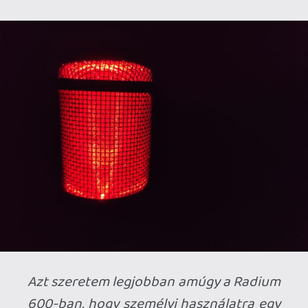
mcmacko
2021.05.04 11:34:21
#1vz32
Voltak már hasonló cikkek amúgy.
gamer365.hu
Tommy_Angelo
2021.05.03 19:29:56
Tommy_Angelo
2021.05.03 19:29:56
#1vz06
Én most áprilisban vettem egy Zoom H2N-
t. Nem nagyon vagyok benne a témában
és mikor kerestem a megfelelő mikit,
ledöbbentem milyen nagy "iparág" már ez
is, így kezdő szinten is.
Tök jó, hogy ilyen cikk is jelent meg az
oldalon! 🙂