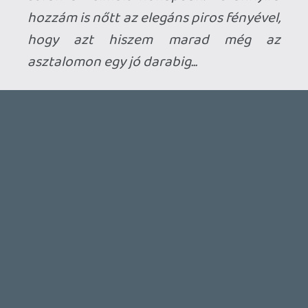
DOOM: THE DARK AGES - REVELATIONS DLC
TESZT
5 órája
1
THQ NORDIC ÚJDONSÁGOK – EZ TÖRTÉNT PÉNTEKEN
THQ Nordic Digital Showcase összefoglaló.
9 órája
4
GTA A NETFLIXEN – EZ TÖRTÉNT CSÜTÖRTÖKÖN
Továbbá: Warrior Cats: Clans of the Forest, Onimusha:
Way of the Sword, TOEM 2, Quake remaster.
1 napja
9
SENARA: THE SACRAMENT
TESZT
Szektások, mélytengeri rémek és egy realisztikus
óceánjáró. A SENARA-ban első pillantásra minden
megvan, ami a sikerhez kell, ez az összkép azonban