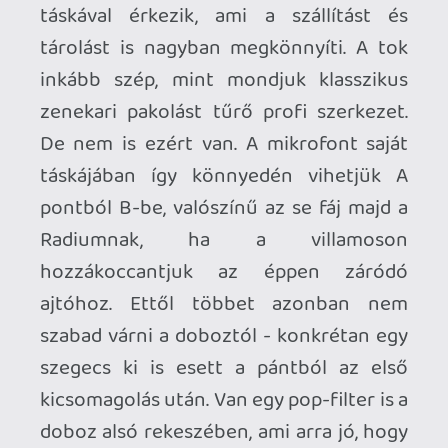
És hogy milyen volt használni a Radium
600-at? A hangja száz százalékos
minőséget hoz podcastben, minimális
utómunka-igénnyel. A saját zajszintje
ilyen körülmények között szinte nem is
létezik, ezt ReaFIR pluginnal, és annak
automatikus zajkarakter-építő
funkciójával gyorsan meg is lehetett
mérni. Persze a kondimikrofon jellegéből
fakadóan mondjuk a laptop vagy az
asztali PC szuszogását is fel tudja venni,
ha az épp rákapcsol valahol a környéken.