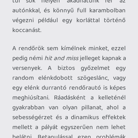
sti
2012.11.21 22:16:12
#011k2
Nagyon szépen köszönöm az infót. Holnap
meg is veszem 🙂
attilag78
2012.11.21 22:02:03
attilag78
2012.11.21 22:02:03
#011k1
Allitolag egy-ket event kimaradt a
nagygepes verziokhoz kepest, de nem
tudom, hogy mik azok, nem csinaltam
osszehasonlitast, es mashol sem lattam
semmit ezzel kapcsolatban. Van egy par
Vita-exkluziv verseny, azokon barmelyik
jargannyal indulhatsz. A pontos szamot
nem tudom, a normal kampanyra
koncentraltam eddig. A multi 4 emberes,
nem 8 (konzol) vagy 12 (PC) es kevesebb a
forgalom is. A varos teljes egeszeben
megvan, az osszes billboard, security gate,
az osszes auto, mind a 123 jack spot, az
osszes speed camera.