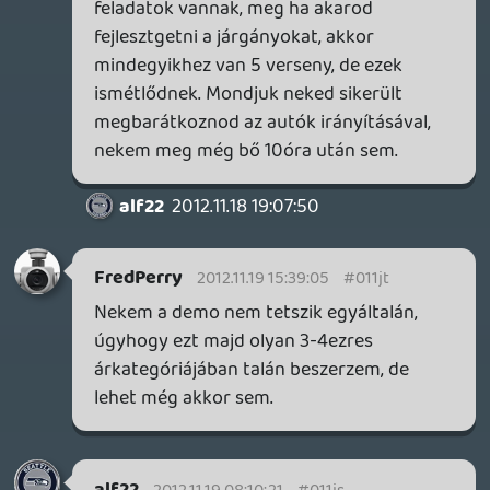
helyet, azt is azért, mert az utolsó
checkpiontnál látványosan belassul a
mezőny. A rendőröket meg hagyjuk is,
érdekes módon rajtam kívül senkit nem
basztatnak, képesek egyszer csak a
semmiből egy mellékutcából belém
vágódni, volt hogy láttam hogy a
levegőből pottyant be elém:D. Szörnyű
úgy nekivágni egy versenynek hogy
tudom nem azon fog múlni mennyire
megyek majd jól, hanem azon hogy a gép
hagyni fog-e nyerni...
alf22
2012.11.15 00:01:37
nattila77
2012.11.17 15:22:53
#011ji
" a Burnout rajongók számára pedig a
Paradise titkon (de annál hevesebben)
vágyott szellemi utódja. "
meg vagyok lepve, hogy vannak emberek,
akik Paradise folytatásra vágynának.