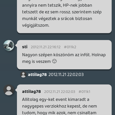
Jobban elkezdtem körülnézni. Eddig csak
átsiklottam a sok menuszöveg felett.
Lehet elöbb szerzem be mint gondolnám.
2012.11.18 13:43:33
#011jp
nekem 8nak is jó, de 10est vártam
Tuning nincs, ezzel nem volt bajom. Nem
volt nagyobb elvárásom, de amit látok
összességében vhogy nem győzött meg.
HP alapból bejött és sokkal hangulatosabb
volt. Itt a sok ütközés zavaró, az eröltetett
vizes aszfalt dettó, a borulások se olyan
jók mint a HP-ben.
Meg hol vannak a minimális matricák? Volt
szó kisebb látávnytuningos pakkokról.
Oké,hogy ez fix, de akkor is.
SSX-ben is az volt az egyik gond a multi
hiányán kívül,hogy fix ruhák voltak
mindenkihez és max a szinükben tértek el.
Dollface
2012.11.18 11:25:26