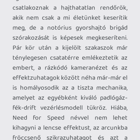
(jellemzően streamelésnél) be-be
döccen a kép 360-on, a PC-s verzión
viszont még jobban érződik az
optimalizáció hanyagsága. Ha valaki 60
FPS közelében szeretné játszani PC-n a
Most Wanted-et, akkor csúcskategóriás
vasat kell a játék alá rántani, néhány apró
kompromisszummal (!) a grafikai opciók
között. A fórumokon már felmerült a
teljesítményfokozó-patch igénye,
remélhetőleg az EA meghallgatja majd a
rajongók elégedetlen panaszait.
Hálózati fronton viszont semmi
technikai problémával nem találkoztunk,
sőt a Most Wanted csomag értékét
jelentősen megdobja a hozzá illesztett
sandbox-multiplayer élmény. Képzeld el,