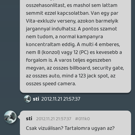
Dollface
2012.11.18 11:25:26
#011jo
Pontosan. kb. 6 pontos játék 3-4
ezerért,semmi több.
alf22
2012.11.18 11:19:42
alf22
2012.11.18 11:19:42
#011jn
ja nekem is vegyes
nincs nagy baj, de nem is must have sajnos
olcson jo lesz 3ezerert
Dollface
2012.11.18 10:06:50
Dollface
2012.11.18 10:06:50
#011jm
Leszedtem én is a demót. Elég vegyes a
kép így elsőre,de nem annyira vészes mint
amire számítottam. Tény,hogy a hatalmas
ugrások,a 30 méter magasból a betonra
eső autók látványa minden,csak nem NFS.
Kicsit a N64-es San Francisco Rush-ra