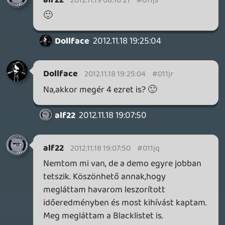
persze, mindenre vágyik egy-egy kisebb,
elszeparált csoportocska, de nem
gondoltam hogy 2 embernél többen
szerették azt az epizódot - pláne nem
vagyok arról meggyőződve, hogy az nfs
címke alatt szeretnék újraélni a sanbox
száguldozást 😉
részemről kuka ez az indentitászavaros
valami, remélem jövőre a criteriont a
közelébe sem engedik az nfsnek.
bandita
2012.11.16 14:15:57
#011jh
Sajna csak kettő van...
bandita
2012.11.16 13:42:15
bandita
2012.11.16 13:42:15
#011jg
Kérdés...
A demoban 2db nézetet lehet álítani. / L1 /
A teljes játékban is csak ez a két lehetőség