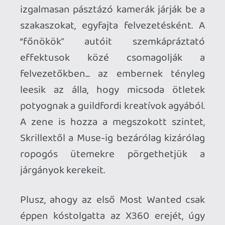
Mielőtt lezárnánk a kritikánkat, egy
sarkalatos pontot muszáj még
körüljárnunk: ez pedig a játék nehézsége.
A Most Wanted nem a kezdők autós
játéka. Persze, újoncként is be lehet
ugrani a körözött-lista felső pozícióiért
zajló küzdelembe, hiszen az autókhoz
szervezett, néhol újra-újrakevert
versenyszámok között mindig ott az
“easy” futam, amivel viszonylag sokáig
húzható a játék. A nehezebb
fokozatokon viszont iszonyatosan
előjön a gumiszálakon versenyző
ellenfél-boly bosszantó természete.
Árkád versenyhez képest ráadásul talán
túl sok helyen “akadhatunk fel” az
autónkkal, és könnyű full karambolban