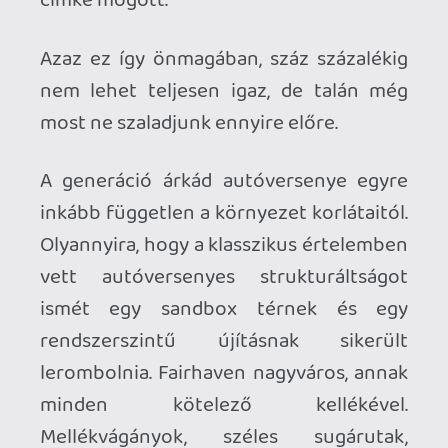
Need For Speed epizódok városaiban, és
akár Paradise City emlékezetes
helyszíneiben szerettük. Bő lére
eresztett narratívára, akciófilmes
sztorivonalra talán jobb, ha nem is
számítunk. A kezünket ezúttal Fairhaven
aszfaltsávjai, a felderítésre váró, spéci
pontokon parkírozó autók, valamint a
leküzdendő tíz rivális vezeti majd.
Na meg az új funkció, amelyet a játék
szimplán csak Easy Drive néven emleget.
Az ED nem más, mint egy automata autós
asszisztens, egyfajta “okos”
menürendszer, amely tudja, hogy merre
járunk, számon tartja a megszerzett
(azaz felderített/legyőzött) autókat, és ha
kell, utat mutat a következő versenyszám
fele. Az elért eredményeket