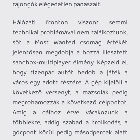
nélkül hagyni.
*Az új Need for Speed epizóddal a közös
szimpátia hamar, a vad szerelem azonban
csak később alakul ki, a már emlegetett
apróságok miatt. Criterionék most sem
voltak restek saját tehetségükkel
újraszínezni a sorozat következő
állomását, a készítők régi követőinek
pedig jó hír, hogy NFS talán még soha
nem volt ennyire Burnout.
Ez a tény azonban fordítva is igaz: a Most
Wanted a sok-sok párhuzam ellenére
sem a következő Burnout epizód. Sokkal
inkább egy nagyon tisztességes,
élvezetes és minőségi árkád autóverseny,
amely a tiszta játékmechanika és a
csillogó felszín prioritását az NFS-ekre