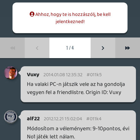
lacapaca
2012.11.19 17:46:17
lacapaca
2012.11.19 17:46:17
#011ju
Ne engedj a kísértésnek, én már
szabadulok tőle, és örömmel teszem:)
Tartalmilag is eléggé karcsú (online biztos
még megtoldja, de már nem érdekel) 2
délután bőven elég hogy a 10-es lista
végére érj, utána már csak gyűjtögetős
feladatok vannak, meg ha akarod
fejlesztgetni a járgányokat, akkor
mindegyikhez van 5 verseny, de ezek
ismétlődnek. Mondjuk neked sikerült
megbarátkoznod az autók irányításával,
nekem meg még bő 10óra után sem.
alf22
2012.11.18 19:07:50
FredPerry
2012.11.19 15:39:05
#011jt
Nekem a demo nem tetszik egyáltalán,