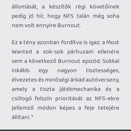
ott is 🙂
most már mindenképp megveszem full
package-t.
lacapaca
2012.11.20 09:48:42
lacapaca
2012.11.20 09:48:42
#011jw
Az jó kis cucc, én is haverral toltam, csak
ne nagyon mászkáljatok el egymástól
nagyon messzire, mert akkor tud érdekes
dolgokat csinálni:)
alf22
2012.11.19 19:41:00
alf22
2012.11.19 19:41:00
#011jv
ez csak amolyan elszólás részemről:)
Van vagy 20-30 játék ebből a generációból
ami megkapta ugyanezt.
Ezeknél jobban érdekel most a Saints
Row3 full package. Sztem Hitman után
egyből veszem haverral.