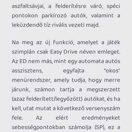
checkpointokat jelölő, ég felé meredő
feliratokat már messziről kiszúrhatjuk az
épületek között lavírozva.
A következő oldalon folytatjuk!
Lavírozásra pedig lesz lehetőségünk
bőven. A Need for Speed: Most Wanted
versenyei vadak, intenzívek és majd
szétpattannak a feszültségtől. Az
agresszív ellenfelek mellé ráadásul ismét
csatlakoznak a hajthatatlan rendőrök,
akik nem csak a mi életünket keserítik
meg, de a notórius gyorshajtó brigád
szórakozását is képesek megkeseríteni.
Pár kör után a kijelölt szakaszok már
ténylegesen csatatérre emlékeztetik az
embert, a rázkódó kameranézet és az