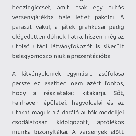
hogy tizenpár autót bedob a játék a
város egy adott részére. A gép kijelöli a
következő versenyt, a mazsolák pedig
megrohamozzák a következő célpontot.
Amíg a célhoz érve várakozunk a
többiekre, addig szabad a trollkodás, a
gócpont körül pedig másodpercek alatt
kialakul az aréna-roncsderbi hangulat.
Ezután zöldlámpa, kezdődik a csattogós,
száguldó küzdelem. A verseny végeztével
aztán kezdődik mindez elölről, a gép
pedig rá is játszik a szívatásra és adott
pontokon az instant takedownt is
benyomja, így ösztönözve a csapatot
egymás gyepálására. Lényeg a lényeg,
ismeretlen arcokkal is repül az idő a
multiplayer mellett, egy ismerős
társaságban pedig elképesztő hangulata
lehet Fairhaven közös felszántásának!