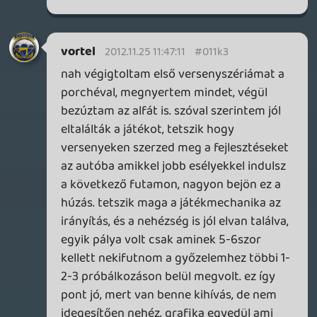
úgyhogy ezt majd olyan 3-4ezres
árkategóriájában talán beszerzem, de
lehet még akkor sem.
alf22
2012.11.19 08:10:21
#011js
🙂
Dollface
2012.11.18 19:25:04
Dollface
2012.11.18 19:25:04
#011jr
Na,akkor megér 4 ezret is? 🙂
alf22
2012.11.18 19:07:50
alf22
2012.11.18 19:07:50
#011jq
Nemtom mi van, de a demo egyre jobban
tetszik. Köszönhető annak,hogy
megláttam havarom leszorított
időeredményben és most kihívást kaptam.
Meg megláttam a Blacklistet is.