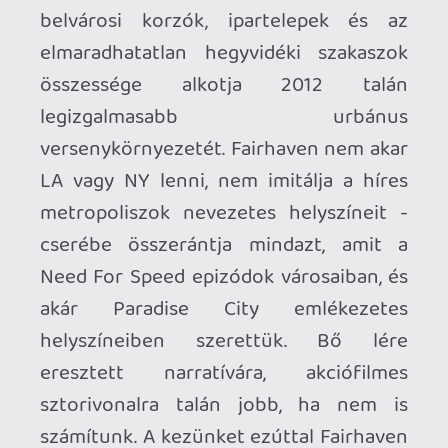
sebességpontokban számolja (SP), ez a
ranglétrán felfelé menetelésünknek a
kulcsa. A böngészhető opciólista
kocsikhoz rendelt versenyszervezése
bár furcsa lehet, megvalósítása soha nem
töri meg a játékot. Többé-kevésbé
kényelmesen, vezetés közben is elérhető
a menüsor a játék aktív képernyőjén.
Az autóhoz kapott fix versenyek felé
vezető utakat, vagy a verseny kijelölt ívét
egy felülnézeti GPS is segíti, amelyet
azonban valami véletlen folytán kissé
restek voltak az előttünk lévő szakasz
dinamikusabb megjelenítésére hangolni.
(Értsd túl rövid a sebességhez képest a
térképen belátható szakasz.) De ez
éppenséggel nem is olyan fontos - a