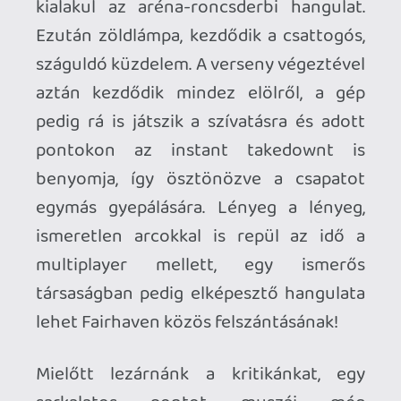
jellemző módon képes a feje tetejére
állítani. *
Ahhoz, hogy te is hozzászólj, be kell
jelentkezned!
1 / 4
Vuxy
2014.01.08 12:35:32
#011k5
Ha valaki PC-n játszik vele az ha gondolja
vegyen fel a friendlistre. Origin ID: Vuxy
alf22
2012.12.21 15:02:04
#011k4
Módosítom a véleményem: 9-10pontos, évi
No1 játék lett nálam.