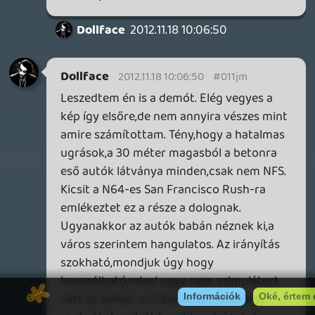
lacapaca
2012.11.14 00:47:02
#011jc
Most hogy már kipróbáltam a játékot...az
irányítása számomra szörnyű!!!
Egyszerűen semmit nem utálok jobban
ennél a "nyúlós" irányításnál. Olyan mintha
nem is autót, hanem hajót vezetnék.
Képtelen vagyok vele precízen vezetni.
remedy
2012.11.13 21:58:24
#011jb
ez csak a pénz miatt kurva jó játék : D ...
ssj4vegita
2012.11.13 20:50:43
remedy
2012.11.13 21:54:16
#011ja
inkább ne csinált volna semmit a criterion
ehelyett...
ssj4vegita
2012.11.13 20:50:43
#011j9