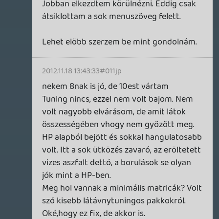
van?
Előre is köszi..
alf22
2012.11.15 00:01:37
#011jf
demo letudva:
Elso percben kerestem az erzekenyseget
az iranyithatosaghoz. Nem volt, igy szokni
kellett (mint minden autos cuccnal).
10perc mulva jo volt.
1ora utan mar preciz es kurvajo. Matt
fekete FOCUS-al meg oda vissza teptem.
Ami nem tetszett az a varos
elrendezeseben volt. Sokszor alig lattam
merre mehetek, merre nem az utakon
kivul. Mezei betonszigetekbe
durrantottam legtobbszor.
Siman jo es elvezheto. Premier ar sok erte
(ahhoz egy tuning kellett volna ), de
kesobb beszerzos.
A HP-t viszont nem veri. Max autologban.