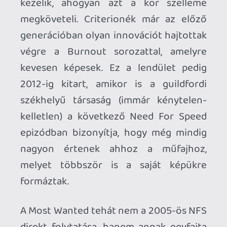
direkt folytatása, hanem annak egyfajta
újragondolása, a Burnout rajongók
számára pedig a Paradise titkon (de annál
hevesebben) vágyott szellemi utódja.
Milyen érdekes egyébként ez a
kettősség! A Hot Pursuit esetében nem
csak egy rebootról vagy az NFS sorozat
minőségi megújulásáról beszéltünk,
hanem a Criterion-faktor
megkerülhetetlen erejéről. Most a Most
Wanteddal a Criterion ismét
újraértelmez, de közben a fejlesztők
klasszikus Burnoutból táplálkozó
értékrendje sem szorul háttérbe az NFS
címke mögött.
Azaz ez így önmagában, száz százalékig
nem lehet teljesen igaz, de talán még