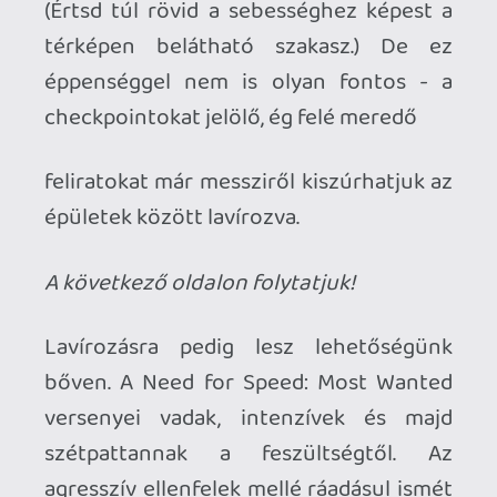
csodálatosan kidolgozott, aprólékos
munka bizonyítékai. A versenyek előtt
izgalmasan pásztázó kamerák járják be a
szakaszokat, egyfajta felvezetésként. A
“főnökök” autóit szemkápráztató
effektusok közé csomagolják a
felvezetőkben... az embernek tényleg
leesik az álla, hogy micsoda ötletek
potyognak a guildfordi kreatívok agyából.
A zene is hozza a megszokott szintet,
Skrillextől a Muse-ig bezárólag kizárólag
ropogós ütemekre pörgethetjük a
járgányok kerekeit.
Plusz, ahogy az első Most Wanted csak
éppen kóstolgatta az X360 erejét, úgy
Criterionék játéka már a jelen generációs
gépek határait ostromolja. Ez meg is
látszik a teljesítményen, hiszen néha