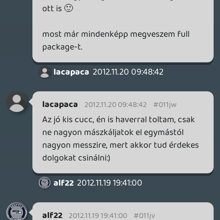
már láttam potenciált, nem szívatott szét
már a demó is a hülyeségeivel. A
gumiszalagját meg tekerje az EA a saját
nyakára ha ennyi van neki:)
alf22
2012.11.18 08:40:36
alf22
2012.11.18 08:40:36
#011jk
Irányítás nekem már pengén megy. Erősen
szokni kellett, meg ráérezni:)
A gumiszalag az EA játékainál meg mindig
idegesített. 2002ben kezdték el a HP-nél.
De később a Burnout3ba is már
beleeröltették. És így tényelg pont az jön
ki,hogy tökmind1 milyen idővel mész vagy
hogy mész. A "szalag" ellen kell versenyezni
szinte.
De én ugyanezt éreztem a Fifában is. A
gép egy kicsit megnyomja, ha vesztésre áll,
engem meg szivat. És ezt
megmagyarázzák azzal,hogy így mindig
izgalmas a játék. Persze.