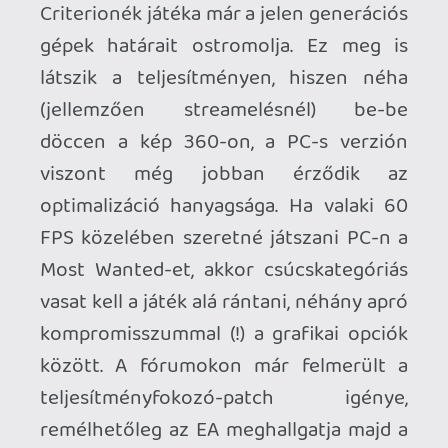
végezni például egy korláttal történő
koccanást.
A rendőrök sem kímélnek minket, ezzel
pedig némi
hit and miss
jelleget kapnak a
versenyek. A biztos győzelmet egy
random elénkdobott szögeslánc, vagy
egy elénk durrantó rendőrautó is képes
meghiúsítani. Ráadásként a kelleténél
gyakrabban van olyan pillanat, ahol a
sebességérzet és a dinamikus effektek
mellett a pályát egyszerűen nem lehet
belátni. Betanulással ezen problémák
java végül is kezelhető, az Easy Drive
pedig megkönnyíti az újrakezdést és
minimalizálja a tétlen autókázás
mennyiségét. A cikk elején említett flow-
ból történő frusztráló ki-kiszakadás
azonban olyan hiba, amit nem lehet szó