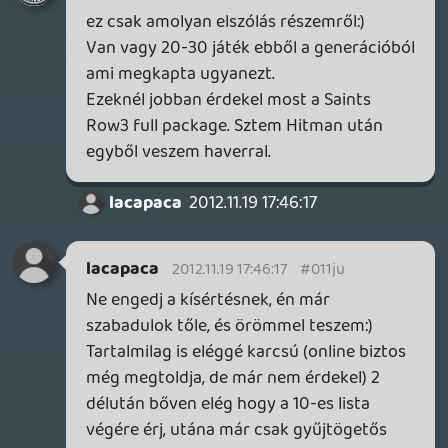
lacapaca
2012.11.18 07:27:09
lacapaca
2012.11.18 07:27:09
#011jj
Én is egyből azt kerestem:) Tény hogy
szokható, de szerintem precíz sosem lesz,
húzom az analógot, és várom hogy
egyszer csak elkezdjen fordulni az autó,
majd reménykedem hogy nem húztam
addig hogy belecsapódjak mellettem a
falba. A versenyek lefolyása meg
egyszerűen egy nagy vicc. Hihetetlen hogy
2012 végén még mindig ott tartunk, hogy
bénázással sokkal eredményesebb lehet
lenni, mintha kinyomom a kocsi lelkét is,
mert akkor úgy begyorsul a mezőny, hogy
örülök ha a dobogóra felférek valahogy. A
verseny kb.3/4-éig "kocáskodni" kell, hogy
belassuljon a mezőny, majd a végét
megnyomni. Van hogy így akár 15-20mp-el
gyengébb idővel is nyerek, mint előzőleg,
amikor sikerült elérnem a fényes 3-4.