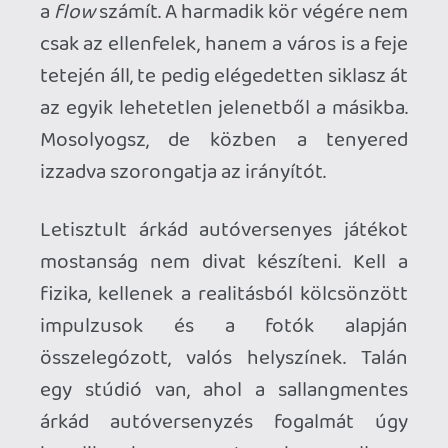
fizika, kellenek a realitásból kölcsönzött
impulzusok és a fotók alapján
összelegózott, valós helyszínek. Talán
egy stúdió van, ahol a sallangmentes
árkád autóversenyzés fogalmát úgy
kezelik, ahogyan azt a kor szelleme
megköveteli. Criterionék már az előző
generációban olyan innovációt hajtottak
végre a Burnout sorozattal, amelyre
kevesen képesek. Ez a lendület pedig
2012-ig kitart, amikor is a guildfordi
székhelyű társaság (immár kénytelen-
kelletlen) a következő Need For Speed
epizódban bizonyítja, hogy még mindig
nagyon értenek ahhoz a műfajhoz,
melyet többször is a saját képükre
formáztak.
A Most Wanted tehát nem a 2005-ös NFS