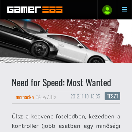
Need for Speed: Most Wanted
TESZT
mcmacko
Géczy Attila
2012.11.10. 13:35
Ülsz a kedvenc foteledben, kezedben a
kontroller (jobb esetben egy minőségi
kormány), a képernyőn pedig egy olyan
autó gyűri maga alatt az aszfaltot,
amilyet valószínűleg
soha az életben
nem fogsz majd vezetni. Ujjad
folyamatosan a gázon tartod, a