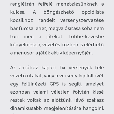
effektzuhatagok között néha már-már el
is homályosodik az a tiszta mechanika,
amelyet az egyébként kiváló padlógáz-
fék-drift vezérlésmodell tükröz. Hiába,
Need for Speed névvel nem lehet
kihagyni a lencse effektust, az arcunkba
fröccsenő szikrazuhatagot és azt a
benzingiccset, amit csak egy autós
versenyjátékba bele lehet pakolni. A
paraszt vakul, a játék grafikusai pedig
elégedetten dőlnek hátra, hiszen még az
utolsó utáni látványfokozót is sikerült
belegyömöszölniük a prezentációba.
A látványelemek egymásra zsúfolása
persze ez esetben nem azért fontos,
hogy a részleteket kitakarja. Sőt,
Fairhaven épületei, hegyoldalai és az
utakat maguk alá daráló autók modelljei