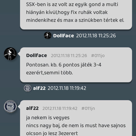
Max652
2012.11.14 19:58:51
#011je
Akár még az NFS RUN is kevésbé arcade-
abb volt 🙂
Hwopapa
2012.11.13 16:30:39
king
2012.11.14 18:09:30
#011jd
Vegulis kinek lenne penze erre,ha nem az
EA-nak. Egyebkent en sem tegnap
csoppentem bele a jatekiparba,es
jatszottam mar sok jo jatekkal,meg
kevesbe jokkal,meg kritikan alluliakkal(
NFSMW az utobbi), de egy a lenyeg az
utobbi evekben egyre lentebb van a
szinvonal jatekok teren,mert a PENZ AZ
UR,es ez szomoru,de akarki akarmit mond
igaz.
ssj4vegita
2012.11.13 20:50:43