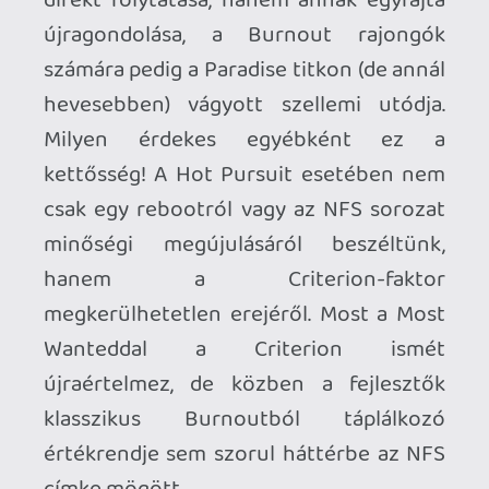
most ne szaladjunk ennyire előre.
A generáció árkád autóversenye egyre
inkább független a környezet korlátaitól.
Olyannyira, hogy a klasszikus értelemben
vett autóversenyes strukturáltságot
ismét egy sandbox térnek és egy
rendszerszintű újításnak sikerült
lerombolnia. Fairhaven nagyváros, annak
minden kötelező kellékével.
Mellékvágányok, széles sugárutak,
belvárosi korzók, ipartelepek és az
elmaradhatatlan hegyvidéki szakaszok
összessége alkotja 2012 talán
legizgalmasabb urbánus
versenykörnyezetét. Fairhaven nem akar
LA vagy NY lenni, nem imitálja a híres
metropoliszok nevezetes helyszíneit -
cserébe összerántja mindazt, amit a