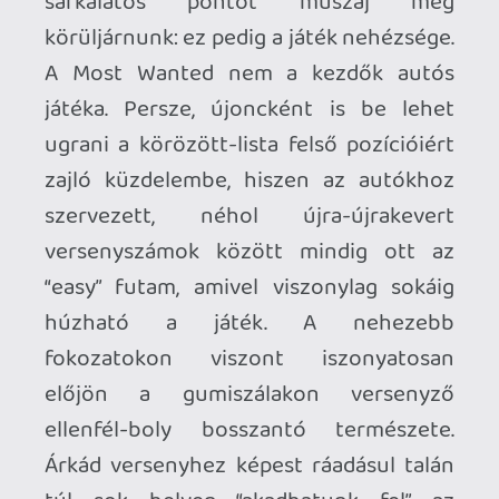
vortel
2012.11.25 11:47:11
#011k3
nah végigtoltam első versenyszériámat a
porchéval, megnyertem mindet, végül
bezúztam az alfát is. szóval szerintem jól
eltalálták a játékot, tetszik hogy
versenyeken szerzed meg a fejlesztéseket
az autóba amikkel jobb esélyekkel indulsz
a következő futamon, nagyon bejön ez a
húzás. tetszik maga a játékmechanika az
irányítás, és a nehézség is jól elvan találva,
egyik pálya volt csak aminek 5-6szor
kellett nekifutnom a győzelemhez többi 1-
2-3 próbálkozáson belül megvolt. ez így
pont jó, mert van benne kihívás, de nem
idegesítően nehéz. grafika egyedül ami
annyira nem tetszik, HP-nek jobban
tetszett de ez sem rossz. szerintem szép
munkát végeztek a srácok biztosan
végigjátszom.