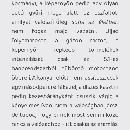
képernyőn repkedő törmelékek
intenzitását csak az 5.1-es
hangrendszerből dübörgő motorhang
übereli. A kanyar előtt nem lassítasz, csak
egy másodpercre fékezel, a díszes kasztni
pedig kezesbárányként csúszik végig a
kényelmes íven. Nem a valóságban jársz,
de tudod, hogy ennek most semmi köze
nincs a valósághoz - itt csakis az áramlás,
a
flow
számít. A harmadik kör végére nem
csak az ellenfelek, hanem a város is a feje
tetején áll, te pedig elégedetten siklasz át
az egyik lehetetlen jelenetből a másikba.
Mosolyogsz, de közben a tenyered
izzadva szorongatja az irányítót.
Letisztult árkád autóversenyes játékot
mostanság nem divat készíteni. Kell a