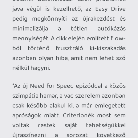
sti
2012.11.21 21:57:37
sti
2012.11.21 21:57:37
#011k0
Csak vizuálisan? Tartalomra ugyan az?
attilag78
2012.11.21 21:32:57
attilag78
2012.11.21 21:32:57
#011jz
Igen, korrekt kis jatek, de vizualisan
elmarad a nagykonzolos verzioktol.
sti
2012.11.21 21:07:00
sti
2012.11.21 21:07:00
#011jy
A vitás verzióval játszik valaki?
alf22
2012.11.20 13:03:12
#011jx
karaktergenerálót leszedtem a store-ból
kurvanagy mozgásokat lehet levágni már