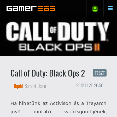
Call of Duty: Black Ops 2
TESZT
liquid
Somosi László
2012.11.21. 20:50
Ha hihetünk az Activison és a Treyarch
jövő mutató varázsgömbjének,
tizenkevés év múlva is lesz okunk miért
izgulni. Nem a gazdasági válság (lehet,
hogy az is), vagy az egekbe szökő
energiaárak (lehet, hogy az is) borzolja
majd a kedélyeket, hanem az új szintre