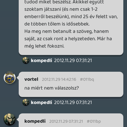
renz
2012.11.26 13:26:31
#011b8
Látod, látod? Van akivel úgysem tudsz mit
kezdeni, mert menthetetlen.
gyurmagy
2012.11.26 13:05:34
kompedli
2012.11.26 13:24:59
#011b7
Na látod ez a tipikus COD-os hozzáállás,
makacsul ragaszkodni az igazunkhoz és
védeni imádott játékunkat. Én csak a
grafikát szóltam itt le, DE hogy szerinted
- a filctollal rajzolt mellszőrzet
- a páncélos hajók úgy robbannak fel és
süllyednek el pár lövéstől mind egy
papírhajó
- olyan zárba dugom bele a zártörőt amin
nincs is lyuk
- a csávó feje akit nyakombasztam a
machetével úgy néz ki mint a youtube-s
pengepákó videókban mikor bevágják