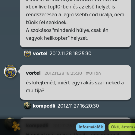
gyurmagy
2012.11.26 13:05:34
#011b6
Kompedli barátunk ezt küldte privátban:) :
Tessék nagyokos, csak neked speciálba 🙂
Ez még most is simán kenterbe veri a te
fostos BO2-det. Nincs telepakolva gagyi
effektekkel és animációkkal, épp annyit ad
amennyit kell! Nem úgy mint a BO2,
aminek az első küldetése után mi
röhögünk sírva a haverokkal 😃 Nem hiába
vannak a videó alatt legtöbbre értékelt
kommentek, hogy még 2012-ben is ezt
nézik! Igen, mert azóta csak szarabb lett,
mint mondtam.