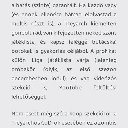
csendben maradsz...
ssj4vegita
2012.12.02 22:20:16
ssj4vegita
2012.12.02 22:20:16
#011bu
Nem tűnik fel, hogy magadat járatod le?
😉 Nézz már körül, ennek most mi
értelme? Menj inkább nyomd azt az isteni
QTE játékot. 😃
kompedli
2012.11.28 09:31:52
kompedli
2012.12.01 19:28:10
#011bt
Épp eleget tudok róla hogy úgy ítéljem
meg, ahogy.
Pont te vagy aki látatlanban ítélsz meg
engem, mert ha le merem szólni akkor egy
hülye marha vagyok. Szánalom ....
Talán nézz kicsit jobban körül COD-os
híreknél és fórumokban, esetleg youtube-
s paródiavideókban, és meglátod hogy
nem csak én gondolom így!