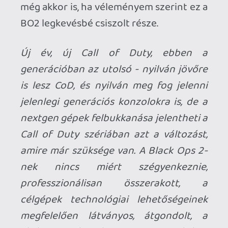
tudod miket beszélsz. Akikkel együtt
szoktam játszani (és nem csak 1-2
emberről beszélünk), mind 25 év felett van,
de többen tőlem is idősebbek.
Ha meg nem betanult a szöveg, hanem
saját, az csak ront a helyzeteden. Már ha
még lehet fokozni.
kompedli
2012.11.29 07:31:21
vortel
2012.11.29 14:42:16
#011bq
na miért nem válaszolsz?
kompedli
2012.11.29 07:31:21
kompedli
2012.11.29 07:31:21
#011bp
Ha azt hiszed hogy betanult szöveget
nyomok elég ostoba vagy.. De mit is várjak
egy 35 éves veterán gamer COD-ostól?
Persze hogy ott van a X-box top 10-ben,
ezt magamtól is kitaláltam volna kösz. De