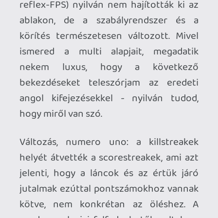
Akik a pörgős játékmenet miatt tartják
távol magukat a sorozattól, nem ezzel a
résszel fognak beleszeretni. A Black Ops
2 gyors, a tempó kifejezetten hajtós,
pattogós. A pályák (tizennégy van
belőlük) részben az első BO-t idézik,
részben a „tükörpálya” kategóriába
tartoznak, jellemzően közepes
méretűek, egy-két kivétellel mindkét
(nagy és kicsi) irányba. Az első
benyomások jók, a kínálatból talán csak
két példány lobbiban feltűnése során
szoktam húzni a számat, a többi teljesen
jó ritmusú, jól játszható, izgalmas terület.
Általánosan jellemző rájuk, hogy kevés a
biztonsági zóna, nehéz elbújni, és
rengeteg olyan terület van, ami száz
irányból belőhető - a Turbine kódnéven
futó pálya ötven százaléka vércsatorna,