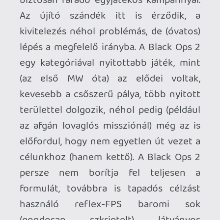
atomrobbanása, vagy a váratlan
rakétaindítás szintén az MW1
végjátékában. Félreértés ne essék: nem
néznek ki rosszabbul, meg több is van
belőlük, csak erősen sújtja őket a
„szeretem a lekváros fánkot, de a
huszadikat ezért már nem ugyanazzal a
lelkesedéssel tolom be a számba, mint az
elsőt” szindróma. Apropó, szájba tolás
(nem, nem orális szexről lesz szó): a BO2
mást is az arcodba tol, jelesül a kőkemény
erőszakot, nem kifejezetten horrorra
meg belezésre hajtó akciójátékban én
ilyen szintű brutalitást még nem láttam, a
Black Ops 2 szigorúan pirostizennyolcas
kategória, tessék elzárni a gyerkőcök elől,
szörnyűséges dolgok történnek benne.