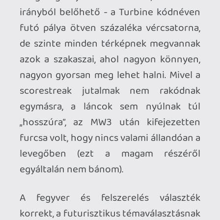
jelenlegi generációs konzolokra is, de a
nextgen gépek felbukkanása jelentheti a
Call of Duty szériában azt a változást,
amire már szüksége van. A Black Ops 2-
nek nincs miért szégyenkeznie,
professzionálisan összerakott, a
célgépek technológiai lehetőségeinek
megfelelően látványos, átgondolt, a
játékost akár hónapokig visszatérésre
ösztökélő multiplayerrel kikerekített
játék. A BO2 óvatos újításai talán irányt
mutatnak a jövőre nézve: nem lenne
ellenünkre, ha a technológiai ugrást
kihasználva kevésbé kötött, a játékos
döntéseit ás akaratát sokkal jobban a
középpontba állító irányba mozdulna el
a sorozat.