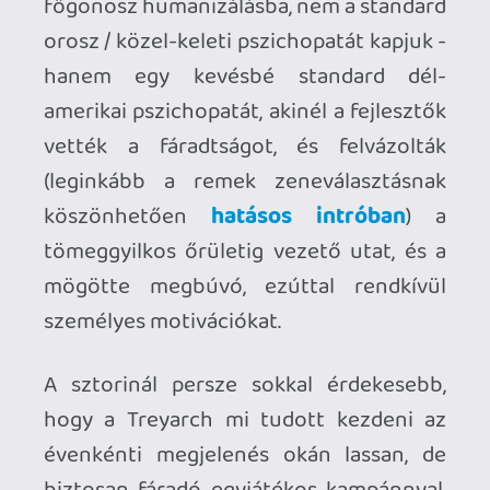
egy kategóriával nyitottabb játék, mint
(az első MW óta) az elődei voltak,
kevesebb a csőszerű pálya, több nyitott
területtel dolgozik, néhol pedig (például
az afgán lovaglós missziónál) még az is
előfordul, hogy nem egyetlen út vezet a
célunkhoz (hanem kettő). A Black Ops 2
persze nem borítja fel teljesen a
formulát, továbbra is tapadós célzást
használó reflex-FPS baromi sok
(gondosan szkriptelt) látványos
jelenettel. Bár a Treyarch becsülettel
beleszórt a BO2-be legalább annyi
robbanást, magába omló épületet és
tömegjelenetet, mint amennyivel
(mondjuk) az MW3 szolgált, a
konzolgeneráció vége felé közeledve
vizuális szempontból ezek már nem
ütnek akkorát, mint mondjuk az első MW