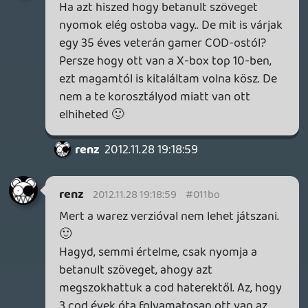
Fekete Pákó fejét
- a gránátnak olyan hangja van mint
amikor egy halláskárosult mellett elsütnek
egy légpuskát
Ez 2012-es szint, ugye ?
A MW 1 annyit nyújtott amennyit, tudott.
Azóta ugyanabból a kosárból próbálnak
többet osztogatni, de hát amiben nincs
abból nem lehet.
Mellesleg tavaly felraktam a szar
középkategóriás, gamelésre nem való
laptopomra a MW1et, és minimum grafikán
is úgy szaggatott hogy nem lehetett vele
játszani. Utána felraktam a MW3-at, és láss
csodát, közepes grafikán simán lehetett
vele játszani.
Itt a csodálatos COD evolúció 🙂
Tudod cáfolni amiket leírtam, nagyokos??
Dehogy tudod, inkább leszegett fejjel mész
előre tovább, és kiröhögsz, mer jobbat
nem tudsz.
gyurmagy
2012.11.26 13:05:34