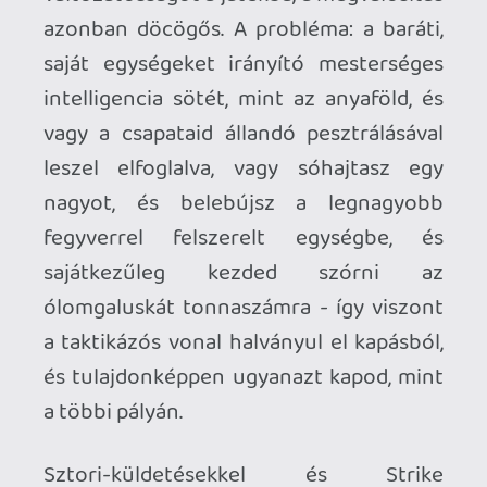
meg az azt megelőző, az alapformulát
(ahogy az előző oldalon is írom: árkád
reflex-FPS) nyilván nem hajították ki az
ablakon, de a szabályrendszer és a
körítés természetesen változott. Mivel
ismered a multi alapjait, megadatik
nekem luxus, hogy a következő
bekezdéseket teleszórjam az eredeti
angol kifejezésekkel - nyilván tudod,
hogy miről van szó.
Változás, numero uno: a killstreakek
helyét átvették a scorestreakek, ami azt
jelenti, hogy a láncok és az értük járó
jutalmak ezúttal pontszámokhoz vannak
kötve, nem konkrétan az öléshez. A
rendszer alapjai felfedezhetők voltak az
MW3-ban is, ott a támogató láncok
működtek (némileg) hasonlóan. A lényeg