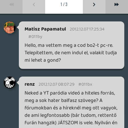
multija?
kompedli
2012.11.27 16:20:30
kompedli
2012.11.28 09:31:52
#011bm
Információk
Oké, értem és elfogadom!
Hagyjad már magad Vegita, ugyanannyit
ér nekem a te szavad mint neked az
enyém 🙂
ssj4vegita
2012.11.28 00:46:49
gyurmagy
2012.11.28 06:24:57
#011bl
🙂
ssj4vegita
2012.11.28 00:46:49
ssj4vegita
2012.11.28 00:46:49
#011bk
Ugye? 🙂 Nem az számít mit mondanak,
hanem hogy ki mondja.