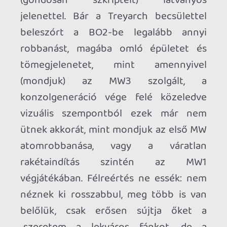
A megszokott lövöldözésből a Black Ops
2 a helyenként alkalmazható drónokkal
és az újonnan belépő, opcionális Strike
Mission-ökkel próbál kirángatni minket.
Opcionális? Bizony, ezeket nem kötelező
végrehajtani, de úgyis végre fogod, mert
egyrészt miért is ne, ha már ott vannak,
másrészt többször a sztorit is
befolyásolják. Az SM pályák
tulajdonképpen FPS + RTS hibridek, teljes
csapatokat (kvázi: kisebb seregeket)
irányítasz bennük - kívánság szerint
madártávlatból, vagy bármikor bármelyik
szereplő bőrébe bújva. Az ötlet piros
pontot érdemel, és tényleg hoz némi
változatosságot a játékba, a megvalósítás
azonban döcögős. A probléma: a baráti,
saját egységeket irányító mesterséges
intelligencia sötét, mint az anyaföld, és