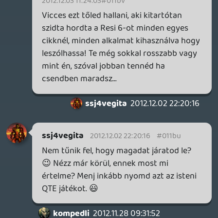
kompedli
2012.11.27 16:20:30
#011bg
Hát.. a multija is egy rakás sz*r. Ezért pénzt
kiadni ... Inkább adnád nekem azt a pénzt
amit erre pazarolsz 😃
vortel
2012.11.26 22:17:13
Nightdante
2012.11.27 14:28:05
#011bf
Csak egy kérdés: E7300 procival,4gb ram,
gt440-es videokártyával futtatható a
program? Köszönöm a válaszokat 🙂
renz
2012.11.27 08:27:22
#011be
Nem csak emiatt...
vortel
2012.11.26 22:17:13
vortel
2012.11.26 22:17:13
#011bd
hihetetlenül ostoba vagy ha te tényleg azt