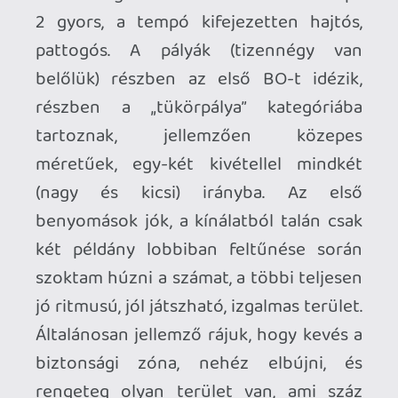
magam részéről soha nem rajongtam
túlságosan (és most is becserélném az
MW3 Survival / Spec Ops kombójára), a
mostani inkarnációja egy fokkal tovább
lép a megszokottnál, a sima túlélés
mellett a Tranzit módban a (nem túl
méretes) helyszínek között utazhattok
egy megerősített buszban, egyfajta
kampány-fílinget adva a nagyipari
zombimészárlásnak. A helyszínek
szűkössége miatt elég könnyű egymásba
akadni - ettől függetlenül három
cimborával továbbra is korrekt móka,
még akkor is, ha véleményem szerint ez a
BO2 legkevésbé csiszolt része.
Új év, új Call of Duty, ebben a
generációban az utolsó - nyilván jövőre
is lesz CoD, és nyilván meg fog jelenni