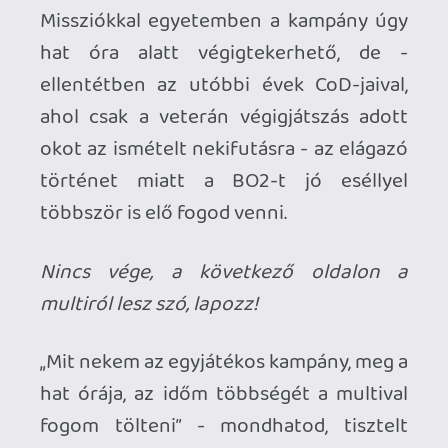
az, hogy az öléseken kívül még sok
minden beleszámít a scorestreakbe,
játékmódtól függően pont jár a hatásos
védekezésért / támadásért, az objektíva
elfoglalásáért / felrobbantásáért, és még
jó sok mindenért. Örülünk? Örülünk,
mert ez a rendszer sokkal inkább
ösztönzi a csapajátékot, és a feladatra
koncentráló megközelítést, mint a
korábbiak.
Változás, numero due: a felszerelés
összeállítása ezúttal tízpontos
rendszerben történik, amit teljesen
szabadon oszthatsz ki a cuccok között.
Minden fegyver / felszerelés / perk egy
pontot ér, ezek mellé belépnek még az
ún. „wildcardok” is. A kártyák szintén