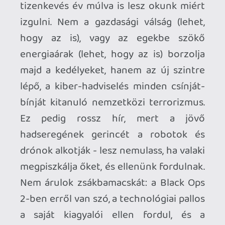
lépő, a kiber-hadviselés minden csínját-
bínját kitanuló nemzetközi terrorizmus.
Ez pedig rossz hír, mert a jövő
hadseregének gerincét a robotok és
drónok alkotják - lesz nemulass, ha valaki
megpiszkálja őket, és ellenünk fordulnak.
Nem árulok zsákbamacskát: a Black Ops
2-ben erről van szó, a technológiai pallos
a saját kiagyalói ellen fordul, és a
Treyarch arról sem feledkezik meg, hogy
a cím mellé ragasztott kettesnek
megfelelően sztori szempontból a Black
Ops 2 tényleg a Black Ops folytatása
legyen.
Pedig nem kellett volna annak lennie, az
idősíkokat folyamatosan váltogató
történet (a nyolcvanas évek és 2025