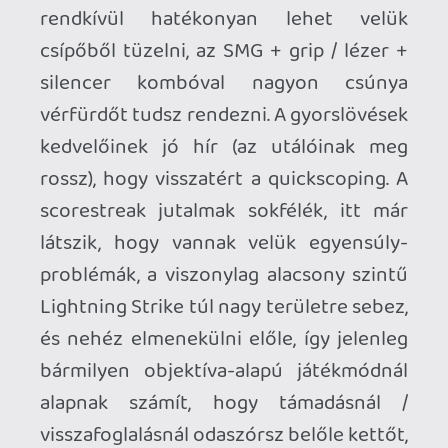
Még csak azt sem mondhatom, hogy
ostoba vagy, mert azzal megsérteném az
ostobákat.
kompedli
2012.12.01 19:28:10
kompedli
2012.12.03 11:33:53
#011bw
Mellesleg ilyen emberek előtt nem lehet
lejáratni magam, csak olyanok előtt akinek
a szava ér is valamit. Milyen érdekes,
amiket a RE6 hírekhez írtam, senki nem
mondta rájuk hogy nem úgy van.
Szóval majd pont a te véleményed fog
engem érdekelni 🙂
2012.12.03 11:24:03
#011bv
Vicces ezt tőled hallani, aki kitartótan
szidta hordta a Resi 6-ot minden egyes
cikknél, minden alkalmat kihasználva hogy
leszólhassa! Te még sokkal rosszabb vagy
mint én, szóval jobban tennéd ha