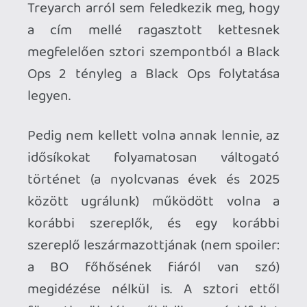
között ugrálunk) működött volna a
korábbi szereplők, és egy korábbi
szereplő leszármazottjának (nem spoiler:
a BO főhősének fiáról van szó)
megidézése nélkül is. A sztori ettől
függetlenül jól működik, a végkifejlet
maximálisan kiszámítható ugyan (talán
nem kellett volna a játék végszakaszából
hosszasan pályát demózni az E3-on), de
vannak benne fordulatok, sőt a széria
történetében először elágazások,
döntési lehetőségek is. Méghozzá nem is
jelentéktelenek, a játékban hozott
döntéseink nyomán szereplők tűnnek el,
vagy maradnak életben, és a sokféle
variációs lehetőségnek köszönhetően
befejezésből is van vagy hatféle. Szintén
dicséretet érdemel, hogy a Treyarch
láthatóan komoly energiákat fektetett a