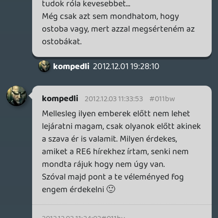
gyurmagy
2012.11.27 20:07:49
kompedli
2012.11.27 21:48:27
#011bj
Nézd meg mikkel játszok szakértőkém!
Egyértelműen mindegyik egy rakás szar
😃
gyurmagy
2012.11.27 20:07:49
gyurmagy
2012.11.27 20:07:49
#011bi
Ezt most olvastam:) most látom igazán
milyen nagy igényű szakértővel van
dolgunk:)
ssj4vegita
2012.11.26 01:25:29
renz
2012.11.27 19:30:49
#011bh
Orvosra kell?
kompedli
2012.11.27 16:20:30