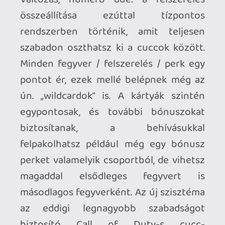
(még) őket. A megszokott szintlépésen
kívül a fegyvereket (ezúttal is) külön kell
szintezni a megnyitható felszerelésekért.
Mivel a játék egy hete van a közönség
kezeiben, a balanszról (vagy annak
problémáiról) most még nehéz objektív
véleményt alkotni. Ami most látszik: a
SMG-k erősek, elsősorban azért, mert
rendkívül hatékonyan lehet velük
csípőből tüzelni, az SMG + grip / lézer +
silencer kombóval nagyon csúnya
vérfürdőt tudsz rendezni. A gyorslövések
kedvelőinek jó hír (az utálóinak meg
rossz), hogy visszatért a quickscoping. A
scorestreak jutalmak sokfélék, itt már
látszik, hogy vannak velük egyensúly-
problémák, a viszonylag alacsony szintű
Lightning Strike túl nagy területre sebez,
és nehéz elmenekülni előle, így jelenleg