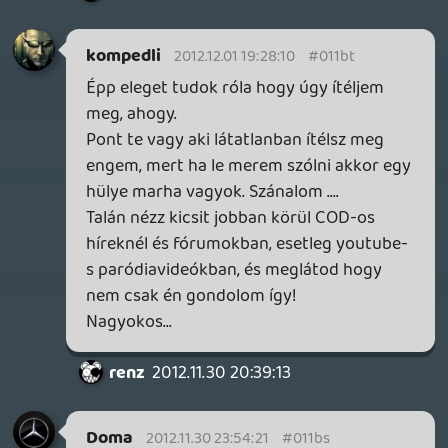
hiszed, hogy a COD-ot évről évre a 7 órás
kampány miatt vesszük meg...
kompedli
2012.11.26 13:24:59
gyurmagy
2012.11.26 16:39:44
#011bc
Szerencsére egyre kevesebb az ilyen
madár:)
renz
2012.11.26 14:07:22
renz
2012.11.26 14:07:22
#011bb
Letöltik a warez bo2-t, amivel játszanak 15
perc kampányt (mert a multi warezzal
annyira nem megy ugyebár) és máris
jobban tud mindent az egész szériáról,
mint az összes játékos együttvéve. Ugyan
kérem... 🙂
gyurmagy
2012.11.26 14:01:20