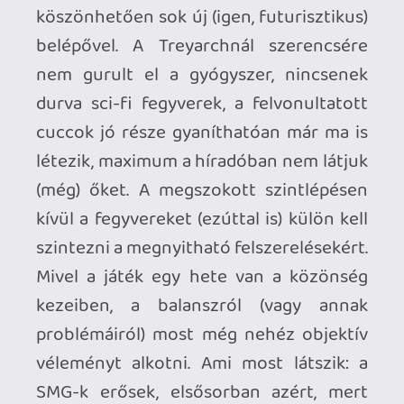
Ahhoz, hogy te is hozzászólj, be kell
jelentkezned!
1 / 3
Matisz Papamatul
2012.12.07 17:25:34
#011by
Hello, ma vettem meg a cod bo2-t pc-re.
Telepitettem, de nem indul el, valakit tudja
mi lehet a gond?
renz
2012.12.07 08:07:29
#011bx
Neked a YT paródia videó a hiteles forrás,
meg a sok hater balfasz szövege? A
fórumokban és a híreknél meg ott vagyok,
de ami legfontosabb (bár tudom, rettentő
furán hangzik) JÁTSZOM is vele. Nyilván én
tudok róla kevesebbet...