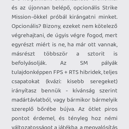
Nincs vége, a következő oldalon a
multiról lesz szó, lapozz!
„Mit nekem az egyjátékos kampány, meg a
hat órája, az időm többségét a multival
fogom tölteni” - mondhatod, tisztelt
olvasó, és teljesen igazat is adok neked,
ha már ilyen szépen elképzeltem, hogy
mit szeretnél közölni. A multiplayer a
CoD sava-borsa, ezért követik annyian
ezt a sorozatot, és ez a Black Ops 2
megjelenésével sem fog változni. Ha a
+de hiszen ugyanolyan minden évben,
minek erről írni” táborba tartozol, nem
untatlak tovább, ugorj az utolsó
bekezdésre, a cikk véget ért. Ha még itt
vagy (és játszottál már több CoD-dal):
nyilván nem ugyanolyan, mint a tavalyi,