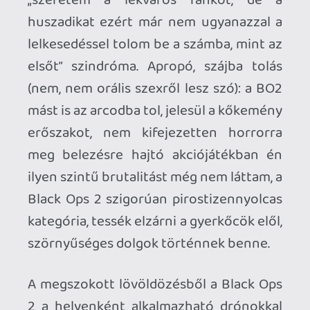
vagy a csapataid állandó pesztrálásával
leszel elfoglalva, vagy sóhajtasz egy
nagyot, és belebújsz a legnagyobb
fegyverrel felszerelt egységbe, és
sajátkezűleg kezded szórni az
ólomgaluskát tonnaszámra - így viszont
a taktikázós vonal halványul el kapásból,
és tulajdonképpen ugyanazt kapod, mint
a többi pályán.
Sztori-küldetésekkel és Strike
Missziókkal egyetemben a kampány úgy
hat óra alatt végigtekerhető, de -
ellentétben az utóbbi évek CoD-jaival,
ahol csak a veterán végigjátszás adott
okot az ismételt nekifutásra - az elágazó
történet miatt a BO2-t jó eséllyel
többször is elő fogod venni.