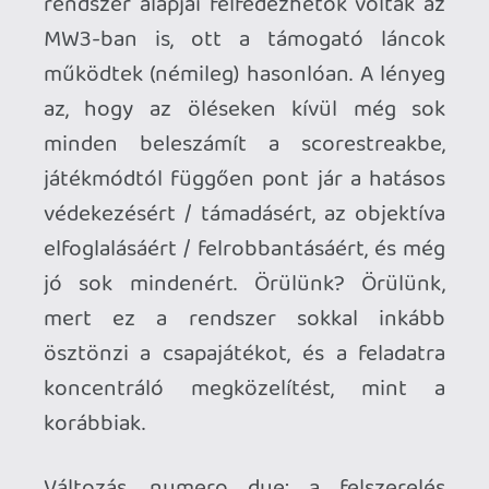
de szinte minden térképnek megvannak
azok a szakaszai, ahol nagyon könnyen,
nagyon gyorsan meg lehet halni. Mivel a
scorestreak jutalmak nem rakódnak
egymásra, a láncok sem nyúlnak túl
„hosszúra”, az MW3 után kifejezetten
furcsa volt, hogy nincs valami állandóan a
levegőben (ezt a magam részéről
egyáltalán nem bánom).
A fegyver és felszerelés választék
korrekt, a futurisztikus témaválasztásnak
köszönhetően sok új (igen, futurisztikus)
belépővel. A Treyarchnál szerencsére
nem gurult el a gyógyszer, nincsenek
durva sci-fi fegyverek, a felvonultatott
cuccok jó része gyaníthatóan már ma is
létezik, maximum a híradóban nem látjuk