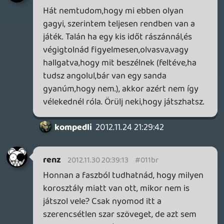
gyurmagy
2012.11.26 14:01:20
#011ba
Sajnos látom! És még valamire rájöttem
(elég sokáig tartott) : felesleges az ilyen
emberekre időt s energiát pazarolni egy
fórumon keresztül!
renz
2012.11.26 13:26:31
renz
2012.11.26 13:52:09
#011b9
Gondolom rengeteg páncélhajót láttál és
hallottál már elsüllyedni, illetve rengeteg
gránátot hallottál már robbanni a való
világban, hogy ilyen pontos képed van a
dologról.
Egyébként érdekes módon a bo2 hangjai
eddig MINDENKINEK sokkal jobban
tetszenek, mint a korábbi részekben. Igaz,
ők játszanak is vele és nem csak yt
videókból, meg a "haveromnálmegnéztük"
információkból táplálkoznak.
kompedli
2012.11.26 13:24:59