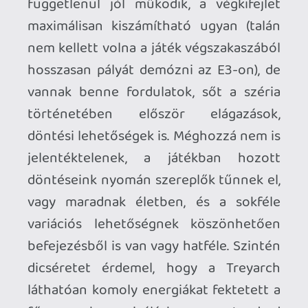
főgonosz humanizálásba, nem a standard
orosz / közel-keleti pszichopatát kapjuk -
hanem egy kevésbé standard dél-
amerikai pszichopatát, akinél a fejlesztők
vették a fáradtságot, és felvázolták
(leginkább a remek zeneválasztásnak
köszönhetően
hatásos intróban
) a
tömeggyilkos őrületig vezető utat, és a
mögötte megbúvó, ezúttal rendkívül
személyes motivációkat.
A sztorinál persze sokkal érdekesebb,
hogy a Treyarch mi tudott kezdeni az
évenkénti megjelenés okán lassan, de
biztosan fáradó egyjátékos kampánnyal.
Az újító szándék itt is érződik, a
kivitelezés néhol problémás, de (óvatos)
lépés a megfelelő irányba. A Black Ops 2