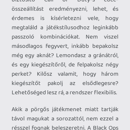
bármilyen objektíva-alapú játékmódnál
alapnak számít, hogy támadásnál /
visszafoglalásnál odaszórsz belőle kettőt,
a hatás (szinte) garantált. Ha kezdő vagy
(és ennek ellenére bátran elolvastad a
multis részt is), a Treyarch kiemelten
gondolt rád, van kifejezetten neked szánt
játéklista, és kapsz (eléggé butácska)
botokat is gyakorlás céljából. A profikat
külön Liga játéklista várja (jelenleg
próbakör folyik, az első szezon
decemberben indul), és van videózós
szekció is, YouTube feltöltési
lehetőséggel.
Nem esett még szó a koop szekcióról: a
Treyarchos CoD-ok esetében ez a zombis
nyomulást jelenti, ugye. A zombimódért a