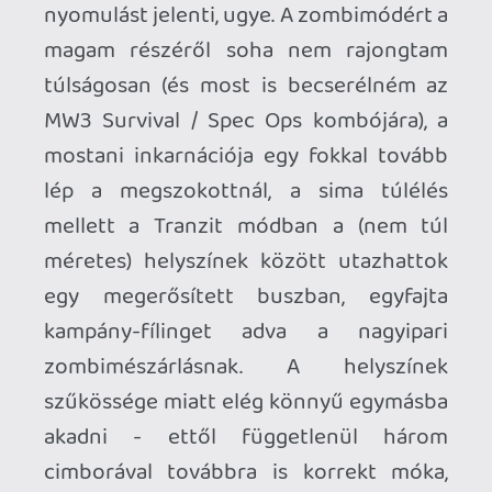
Nagyokos...
renz
2012.11.30 20:39:13
Doma
2012.11.30 23:54:21
#011bs
Hát nemtudom,hogy mi ebben olyan
gagyi, szerintem teljesen rendben van a
játék. Talán ha egy kis időt rászánnál,és
végigtolnád figyelmesen,olvasva,vagy
hallgatva,hogy mit beszélnek (feltéve,ha
tudsz angolul,bár van egy sanda
gyanúm,hogy nem.), akkor azért nem így
vélekednél róla. Örülj neki,hogy játszhatsz.
kompedli
2012.11.24 21:29:42
renz
2012.11.30 20:39:13
#011br
Honnan a faszból tudhatnád, hogy milyen
korosztály miatt van ott, mikor nem is
játszol vele? Csak nyomod itt a
szerencsétlen szar szöveget, de azt sem