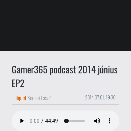
Gamer365 podcast 2014 június
EP2
liquid
Somosi László
2014.07.01. 19:30
Itt a hónap... ehh, ebbe bele fogunk
kavarodni, a lényeg az, hogy itt a
Gamer365 podcast
E3-as kiadásának
második epizódja, benne a Sony és a
Nintendo kínálattal, plusz némi Metal
Gear Solid-al, Legóval, és az Expó jövőjét
érintő elmélkedéssel.