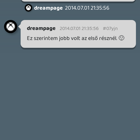
A Beast of Reincarnation premier árnyékában ezúttal
inkább a Premium előfizetők könyvtára növekedik majd
a következő néhány napban.
2 napja
7
HETI MEGJELENÉSEK | 2026 #32
PREMIER
3 napja
7
IAN LIVINGSTONE - A VÉR-SZIGET LABIRINTUSA
KÖNYV
3 napja
2
DENSHATTACK!
TESZT
4 napja
9