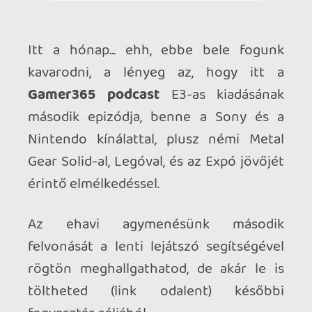
Az ehavi agymenésünk második
felvonását a lenti lejátszó segítségével
rögtön meghallgathatod, de akár le is
töltheted (link odalent) későbbi
fogyasztás céljából.
Letöltés: Gamer365 podcast 2014
június, második epizód