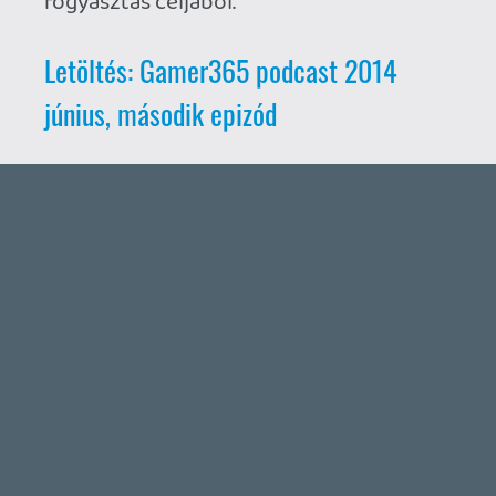
Ahhoz, hogy te is hozzászólj, be kell
jelentkezned!
ne5h
2014.07.03 16:11:05
#07yjz
Arigatou.
liquid
2014.07.03 10:44:31
liquid
2014.07.03 10:44:31
#07yjy
Ha este lesz időm, összehegesztem a
kettőt.
ne5h
2014.07.02 20:27:17