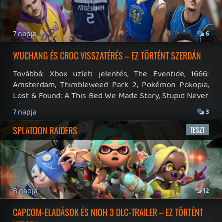
Impresszum
|
Hirdetési ajánlatunk
|
Felhasználási feltételek
|
Adatvédelmi elveink
|
Sütik
Hírek
|
Cikkek
|
Podcastok
|
Blogok
|
Gaming Fórum
|
Offtopic Fórum
RSS
|
Blog RSS
|
Podcast RSS
|
Instagram
|
Youtube
|
Facebook
|
Twitter
|
Patreon