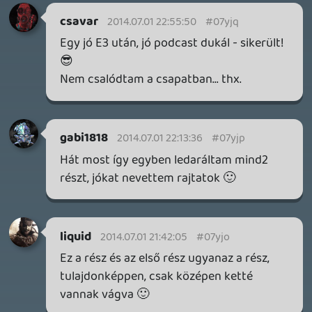
megvan, ami a sikerhez kell, ez az összkép azonban
becsapós.
2 órája
MEGJELENÉSI DÁTUMOK NAPJA – EZ TÖRTÉNT SZERDÁN
Benne: Isle of Reveries, Beaten Path, Moonlighter 2: The
Endless Vault, Fallen Tear: The Ascension.
15 órája
2
CORSAIR CLIPPER PRO MINI 60 - KICSI, DE ERŐS
TESZT
22 órája
3
FIRE EMBLEM: FORTUNE'S WEAVE DIRECT, MAFIA: THE OLD
COUNTRY DLC – EZ TÖRTÉNT KEDDEN
Továbbá: Crimson Moon, The Walking Dead: Streets of
Survival, Endless Legend II.
1 napja
4
GAME PASS: AUGUSZTUS ELSŐ HETEI