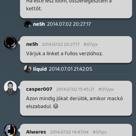
vagytok. 🙂
Warhawk
2014.07.02 10:47:04
Warhawk
2014.07.02 10:47:04
#07yjt
Epp ellenkezoleg, itt kezdtunk mar faradni.
dreampage
2014.07.02 10:36:48
dreampage
2014.07.02 10:36:48
#07yjs
Persze, tudom, csak erre a második
félidőre valahogy jobban felpörögtetek. 🙂
liquid
2014.07.01 21:42:05
Alwares
2014.07.02 10:23:25
#07yjr
Ez király volt!
Engem ez az E3 meggyőzött arról, hogy
ebben a generációban se kerülhetem ki a
Nintendo-t, akármennyire is nem vonz
maga a gép...