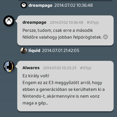
Ez szerintem jobb volt az első résznél. 🙂
SENARA: THE SACRAMENT
TESZT
Szektások, mélytengeri rémek és egy realisztikus
óceánjáró. A SENARA-ban első pillantásra minden