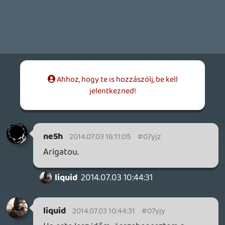
ne5h
2014.07.02 20:27:17
#07yjx
Várjuk a linket a fullos verzióhoz.
liquid
2014.07.01 21:42:05
casper007
2014.07.02 15:45:21
#07yjw
Azon mindig jókat derülök, amikor mackó
elszabadul. 😃
Alwares
2014.07.02 14:47:04
#07yjv
mcmacok szerintem a korábbi podcast-
ekben nagyobb fárasztó hülyeségeket
mondott, most ez egész tűrhető volt!
Lehet keveset ittak 😃
dreampage
2014.07.02 10:58:47
dreampage
2014.07.02 10:58:47
#07yju
Ezek szerint fáradtabban viccesebbek