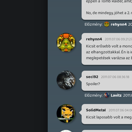
éppen a Tomb Raider, amit,
No, de mindegy, jöhet a 2. 
rehynn4
20
rehynn4
2011.07.06 09:21:2
Kicsit erősebb volt a mon
az elhangzottakkal. Én is 
meglepetések varázsa az E
seci92
2011.07.06 08:36:18
Spoiler?
Lavitz
2011.
SolidMetal
2011.07.06 04:0
Kicsit laposabb volt a me