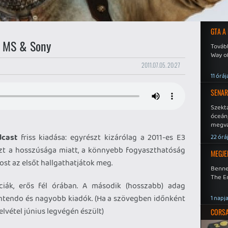
GTA A
- MS & Sony
Tovább
Way o
2011.07.05. 20:27
11 óráj
SENAR
Szekt
óceán
megva
becsa
cast
friss kiadása: egyrészt kizárólag a 2011-es E3
22 órá
szt a hosszúsága miatt, a könnyebb fogyaszthatóság
MEGJE
st az elsőt hallgathatjátok meg.
Benne
The En
iák, erős fél órában. A második (hosszabb) adag
intendo és nagyobb kiadók. (Ha a szövegben időnként
1 napj
 felvétel június legvégén észült)
CORSAI