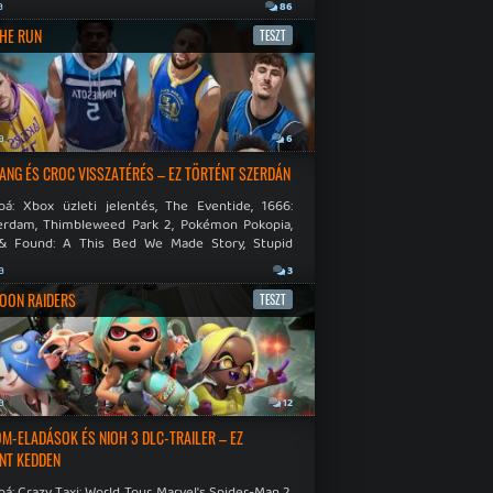
.
a
86
THE RUN
TESZT
a
6
NG ÉS CROC VISSZATÉRÉS – EZ TÖRTÉNT SZERDÁN
bá: Xbox üzleti jelentés, The Eventide, 1666:
rdam, Thimbleweed Park 2, Pokémon Pokopia,
& Found: A This Bed We Made Story, Stupid
 Dies.
a
3
OON RAIDERS
TESZT
a
12
M-ELADÁSOK ÉS NIOH 3 DLC-TRAILER – EZ
NT KEDDEN
á: Crazy Taxi: World Tour, Marvel's Spider-Man 2,