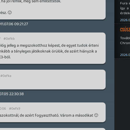
 ha jól rémlik, meg sem említettetek.
Fura 
így a
rész. 🙂
érdeke
a Xeno
2026.0
éppen
11.07.06 09:21:27
CSÚSZ
Tová
7
#0efkb
Chroni
ológ jelleg a megszokotthoz képest, de egyet tudok érteni
inkább a tényleges játékoknak örülök, de azért hiányzik a
2026.0
3-ból.
#0efka
07.05 22:30:38
0:06
#0efk9
gszokottnál, de azért fogyasztható. Várom a másodikat 🙂