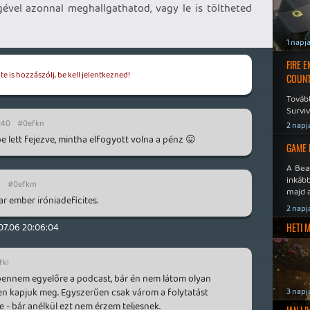
égével azonnal meghallgathatod, vagy le is töltheted
1 napj
FIRE 
e is hozzászólj, be kell jelentkezned!
COUNT
Továb
Surviv
:40
#0efkn
2 napj
e lett fejezve, mintha elfogyott volna a pénz 😛
GAME 
A Bea
inkáb
1
#0efkm
majd 
 ember iróniadeficites.
2 napj
.07.06 20:06:04
HETI 
fkl
bennem egyelőre a podcast, bár én nem látom olyan
en kapjuk meg. Egyszerűen csak várom a folytatást
3 napj
 - bár anélkül ezt nem érzem teljesnek.