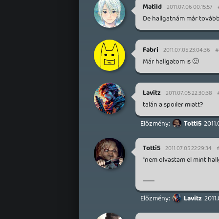
Matild
2011.07.06 00:15:57
De hallgatnám már tovább..
Fabri
2011.07.05 23:04:36
#
Már hallgatom is 🙂
Lavitz
2011.07.05 22:30:38
talán a spoiler miatt?
Totti5
2011.
Totti5
2011.07.05 22:29:34
"nem olvastam el mint hall
............
Lavitz
2011.