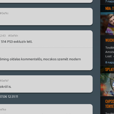
Speed
7 napj
NBA: 
#0efki
8 napj
32:43
#0efkh
WUCHA
514 PS3 exkluzív lett.
Továb
Amste
Lost 
Géming oldalas kommentelős, mocskos szemét modern
Never
8 napj
SPLAT
#0efkf
król is.
9 napj
07.06 12:31:11
CAPCO
TÖRTÉ
efke
Tovább