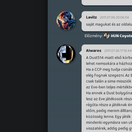
Lavitz
2011.07.06 20:06:04
saját magukat és az oldalu
HUN Coyot
Alwares
2011.07.06 17:16:44
A Dust514 miatt első körb
lehet nemsokára a házhoz 
Ha a CCP meg tudja csinál
elég fognak szegezni. Az E
csak talán a sima misszió
az Eve-ben teljes mértékbe
Ha ennek a Dust bolygóna
lesz az Eve játékosok rész
régóta része a játéknak én
időm, pedig merem állítani
közösség lenne. Egy játék
mindenki egymásra van ut
visszatérek, addig pedig g