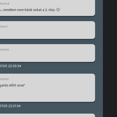
#0efk8
. remélem nem késik sokat a 2. rész. 🙂
0efk7
#0efk6
07.05 22:29:34
#0efk5
gatás előtt sose"
07.05 22:21:34