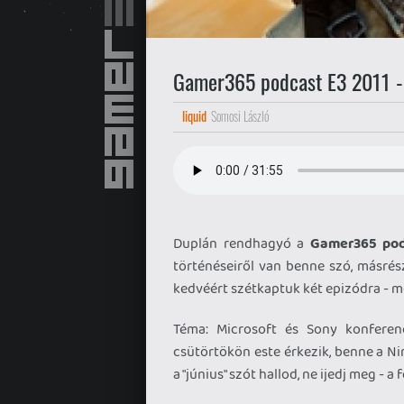
Gamer365 podcast E3 2011 
liquid
Somosi László
Duplán rendhagyó a
Gamer365 pod
történéseiről van benne szó, másré
kedvéért szétkaptuk két epizódra - mo
Téma: Microsoft és Sony konferenc
csütörtökön este érkezik, benne a N
a "június" szót hallod, ne ijedj meg - a