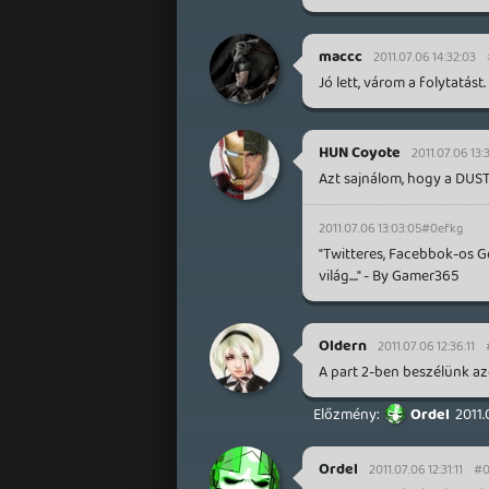
maccc
2011.07.06 14:32:03
Jó lett, várom a folytatást.
HUN Coyote
2011.07.06 13:
Azt sajnálom, hogy a DUST 
2011.07.06 13:03:05
#0efkg
"Twitteres, Facebbok-os 
világ...." - By Gamer365
Oldern
2011.07.06 12:36:11
A part 2-ben beszélünk azo
Ordel
2011.
Ordel
2011.07.06 12:31:11
#0