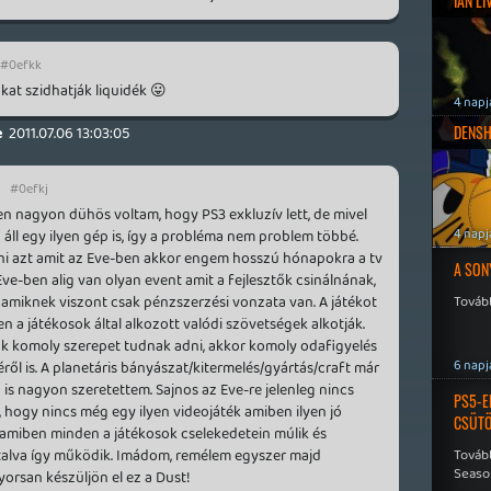
IAN L
#0efkk
kat szidhatják liquidék 😛
4 napj
DENSH
e
2011.07.06 13:03:05
#0efkj
en nagyon dühös voltam, hogy PS3 exkluzív lett, de mivel
4 napj
áll egy ilyen gép is, így a probléma nem problem többé.
ni azt amit az Eve-ben akkor engem hosszú hónapokra a tv
A SON
ve-ben alig van olyan event amit a fejlesztők csinálnának,
k amiknek viszont csak pénzszerzési vonzata van. A játékot
Tovább
n a játékosok által alkozott valódi szövetségek alkotják.
k komoly szerepet tudnak adni, akkor komoly odafigyelés
6 napj
éről is. A planetáris bányászat/kitermelés/gyártás/craft már
 is nagyon szeretettem. Sajnos az Eve-re jelenleg nincs
PS5-E
, hogy nincs még egy ilyen videojáték amiben ilyen jó
CSÜT
 amiben minden a játékosok cselekedetein múlik és
alva így működik. Imádom, remélem egyszer majd
Tovább
Seaso
yorsan készüljön el ez a Dust!