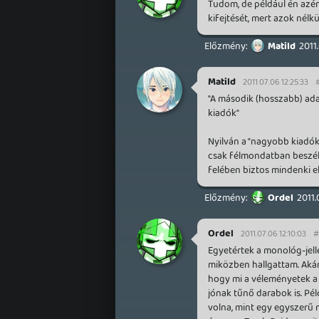
Tudom, de például én azér
kifejtését, mert azok nélkü
Matild
2011
Matild
2011.07.06 12:25:33
"A második (hosszabb) ad
kiadók"
Nyilván a "nagyobb kiadók"
csak félmondatban beszélte
felében biztos mindenki 
Ordel
2011.
Ordel
2011.07.06 12:10:03
#
Egyetértek a monológ-jelle
miközben hallgattam. Akár
hogy mi a véleményetek a 
jónak tűnő darabok is. Pél
volna, mint egy egyszerű m