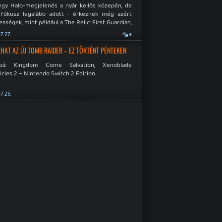
egy Halo-megjelenés a nyár kellős közepén, de
 fókusz legalább adott - érkeznek még azért
sségek, mint például a The Relic: First Guardian,
blade Chronicles 2 és a Dispatch új átiratai vagy
7.27.
4
 a Mistfall Hunter
HAT AZ ÚJ TOMB RAIDER – EZ TÖRTÉNT PÉNTEKEN
bbá: Kingdom Come Salvation, Xenoblade
cles 2 – Nintendo Switch 2 Edition.
7.25.