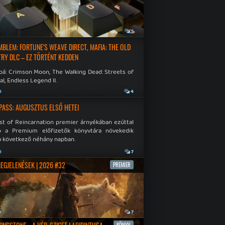
a
5
EMBLEM: FORTUNE'S WEAVE DIRECT, MAFIA: THE OLD
RY DLC – EZ TÖRTÉNT KEDDEN
bá: Crimson Moon, The Walking Dead: Streets of
al, Endless Legend II.
a
4
PASS: AUGUSZTUS ELSŐ HETEI
st of Reincarnation premier árnyékában ezúttal
b a Premium előfizetők könyvtára növekedik
a következő néhány napban.
a
7
MEGJELENÉSEK | 2026 #32
PREMIER
a
7