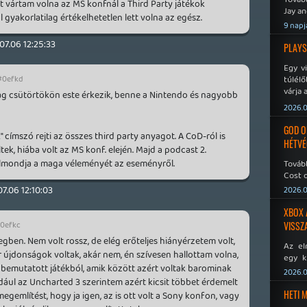
t vártam volna az MS konfnál a Third Party játékok
Jay an
l gyakorlatilag értékelhetetlen lett volna az egész.
No Mor
9 napj
.07.06 12:25:33
PLAYS
Egy v
#0efkd
túlélő
várja 
ag csütörtökön este érkezik, benne a Nintendo és nagyobb
2026.0
GOD O
 címszó rejti az összes third party anyagot. A CoD-ról is
HÉTVÉ
k, hiába volt az MS konf. elején. Majd a podcast 2.
elmondja a maga véleményét az eseményről.
Tovább
Cost o
07.06 12:10:03
2026.0
XBOX 
0efkc
VISSZ
gben. Nem volt rossz, de elég erőteljes hiányérzetem volt,
Az el
 újdonságok voltak, akár nem, én szívesen hallottam volna,
egy k
bemutatott játékból, amik között azért voltak barominak
Micros
2026.0
Xbox 
dául az Uncharted 3 szerintem azért kicsit többet érdemelt
meddig
HETI 
egemlítést, hogy ja igen, az is ott volt a Sony konfon, vagy