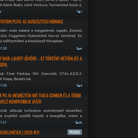
d Silent Bob's Joint Venture, Tormented Souls 2,
e Room in Hell, Slain 2: The Beast Within.
a
1
TATION PLUS: AZ AUGUSZTUSI HÁRMAS
idám indie kaland a megjelenés napján. Zombis
túra. Független fejlesztésű horror történet. Ez
az előfizetőket a következő hónapban.
7.28.
6
F WAR: LAUFEY JÖVŐRE – EZ TÖRTÉNT HÉTFŐN (ÉS A
GÉN)
á: Final Fantasy XIV: Evercold, S.T.A.L.K.E.R.2:
f Hope, BeastLink.
7.28.
5
A PC-N: MEGNÉZTÜK MIT TUD A CONKER ÉS A TÖBBI
AFELÉ KOMPATIBILIS JÁTÉK
múlt időszak turbulens eseményeit követően
is enyhítő szellőt hozott a levegőbe, mikor a
oft bejelentette, hogy PC-re is kiterjesztik az
7.27.
23
Original visszafelé kompatibilitást. Lássuk,
 jutottak...
MEGJELENÉSEK | 2026 #31
PREMIER