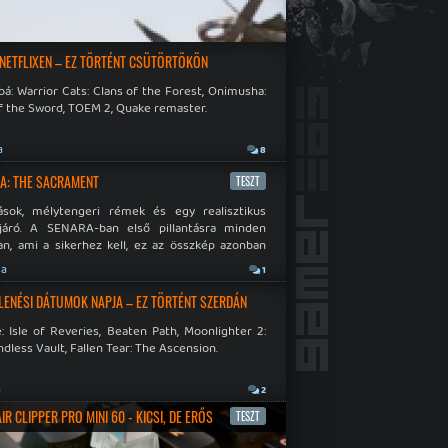
 NETFLIXEN – EZ TÖRTÉNT CSÜTÖRTÖKÖN
á: Warrior Cats: Clans of the Forest, Onimusha:
f the Sword, TOEM 2, Quake remaster.
a
8
A: THE SACRAMENT
TESZT
ások, mélytengeri rémek és egy realisztikus
járó. A SENARA-ban első pillantásra minden
n, ami a sikerhez kell, ez az összkép azonban
pós.
ja
1
LENÉSI DÁTUMOK NAPJA – EZ TÖRTÉNT SZERDÁN
: Isle of Reveries, Beaten Path, Moonlighter 2:
dless Vault, Fallen Tear: The Ascension.
a
2
R CLIPPER PRO MINI 60 - KICSI, DE ERŐS
TESZT