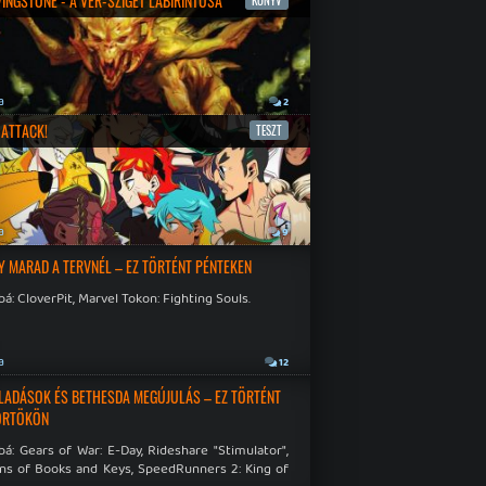
IVINGSTONE - A VÉR-SZIGET LABIRINTUSA
KÖNYV
a
2
ATTACK!
TESZT
a
9
Y MARAD A TERVNÉL – EZ TÖRTÉNT PÉNTEKEN
á: CloverPit, Marvel Tokon: Fighting Souls.
a
12
LADÁSOK ÉS BETHESDA MEGÚJULÁS – EZ TÖRTÉNT
ÖRTÖKÖN
á: Gears of War: E-Day, Rideshare "Stimulator",
ns of Books and Keys, SpeedRunners 2: King of