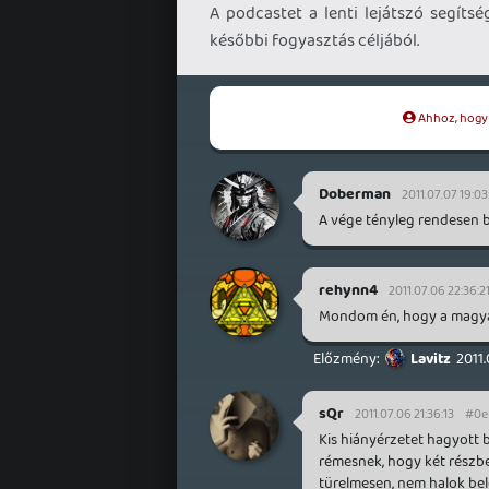
A podcastet a lenti lejátszó segíts
későbbi fogyasztás céljából.
Ahhoz, hogy t
Doberman
2011.07.07 19:03
A vége tényleg rendesen b
rehynn4
2011.07.06 22:36:2
Mondom én, hogy a magyar
Lavitz
2011
sQr
2011.07.06 21:36:13
#0e
Kis hiányérzetet hagyott 
rémesnek, hogy két részb
türelmesen, nem halok bele