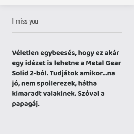
Véletlen egybeesés, hogy ez akár
egy idézet is lehetne a Metal Gear
Solid 2-ból. Tudjátok amikor...na
jó, nem spoilerezek, hátha
kimaradt valakinek. Szóval a
papagáj.
Tehát Metal Gear. Metal Gear Online-ozni
akarok, csak nem tudok. PONT most.
Most, amikor végre Európában is
megmozdul valami online fronton, és
bajnokságokat szerveznek. Nagyon
remélem, hogy a jövő héten, vagy
legkésőbb azután újból tudok
csatlakozni a többiekhez, mert hát mégis