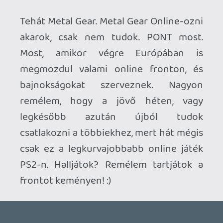
csak ez a legkurvajobbabb online játék
PS2-n. Halljátok? Remélem tartjátok a
frontot keményen! :)
Ahhoz, hogy te is hozzászólj, be kell
jelentkezned!