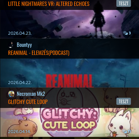
2026.03.27.
1
liquid
MINDEN IDŐK LEGJOBB INTRÓI #1
2026.03.15.
1
Necroman Mk2
HIGHGUARD - NECRO'S LOG
2026.03.13.
4