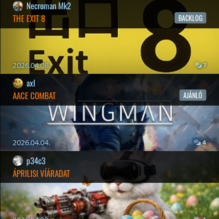
19 éve videójáték minden nap! Copyright 365 Media Kft
Impresszum
|
Hirdetési ajánlatunk
|
Felhasználási feltételek
|
Adatvédelmi elveink
|
Sütik
Hírek
|
Cikkek
|
Podcastok
|
Blogok
|
Gaming Fórum
|
Offtopic Fórum
RSS
|
Blog RSS
|
Podcast RSS
|
Instagram
|
Youtube
|
Facebook
|
Twitter
|
Patreon