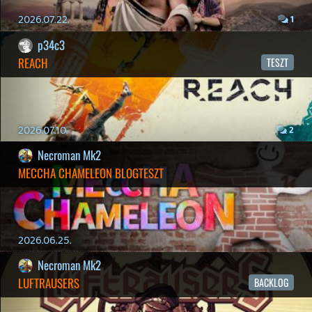
YAKUZA 7 MIÉRT NEM JÁTSZOL VELE?
2026.05.11.
Necroman Mk2
WVG HALL OF FAME 2026 NYERTESEK
2026.05.07.
3
Necroman Mk2
SILENCE
BACKLOG
2026.04.28.
6
p34c3
EXD - EXTRA DIMENSIONAL
TESZT
2026.04.23.
4