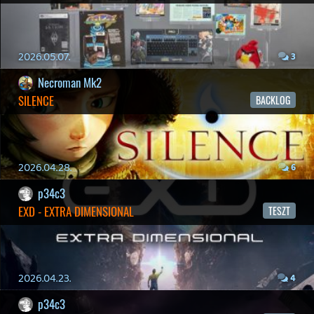
2026.04.08.
7
axl
AACE COMBAT
AJÁNLÓ
2026.04.04.
4
p34c3
ÁPRILISI VÍÁRADAT
2026.04.03.
4
Necroman Mk2
MY FRIEND PEPPA PIG
BACKLOG
2026.03.29.
2
liquid
Információk
Oké, értem és elfogadom!
MINDEN IDŐK LEGJOBB INTRÓI #2