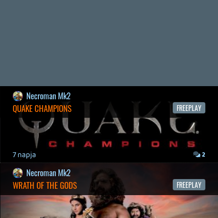
2026.07.10.
2
Necroman Mk2
MECCHA CHAMELEON BLOGTESZT
2026.06.25.
Necroman Mk2
LUFTRAUSERS
BACKLOG
2026.06.12.
Necroman Mk2
HORSES
BACKLOG
2026.05.20.
20
Bountyy