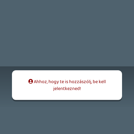
Necroman Mk2
QUAKE CHAMPIONS
FREEPLAY
7 napja
2
Necroman Mk2
WRATH OF THE GODS
FREEPLAY
2026.07.22.
1
p34c3
REACH
TESZT