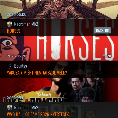
p34c3
LITTLE NIGHTMARES VR: ALTERED ECHOES
TESZT
2026.04.23.
3
Bountyy
REANIMAL - ELEMZÉS(PODCAST)
2026.04.22.
Necroman Mk2
GLITCHY CUTE LOOP
TESZT
2026.04.14.
11
Necroman Mk2
THE EXIT 8
BACKLOG