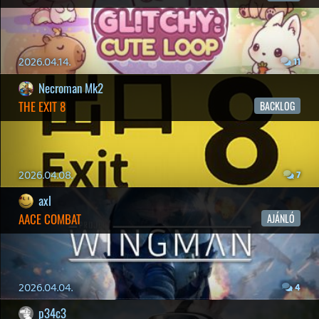
19 éve videójáték minden nap! Copyright 365 Media Kft
Impresszum
|
Hirdetési ajánlatunk
|
Felhasználási feltételek
|
Adatvédelmi elveink
|
Sütik
Hírek
|
Cikkek
|
Podcastok
|
Blogok
|
Gaming Fórum
|
Offtopic Fórum
RSS
|
Blog RSS
|
Podcast RSS
|
Instagram
|
Youtube
|
Facebook
|
Twitter
|
Patreon