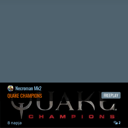
2026.07.22.
1
p34c3
REACH
TESZT
2026.07.10.
2
Necroman Mk2
MECCHA CHAMELEON BLOGTESZT
2026.06.25.
Necroman Mk2
LUFTRAUSERS
BACKLOG
2026.06.12.
Necroman Mk2
HORSES
BACKLOG