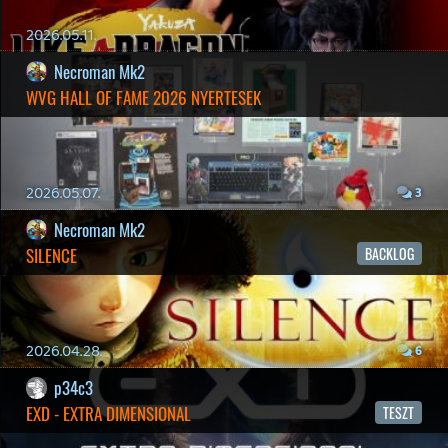
Necroman Mk2
THE EXIT 8
BACKLOG
2026.04.08.
7
axl
AACE COMBAT
AJÁNLÓ
2026.04.04.
4
p34c3
ÁPRILISI VÍÁRADAT
2026.04.03.
4
Necroman Mk2
MY FRIEND PEPPA PIG
BACKLOG