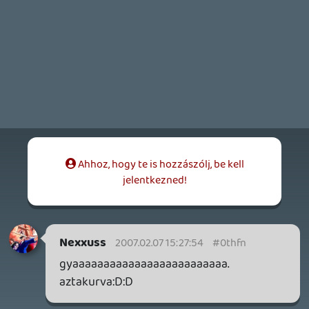
Necroman Mk2
QUAKE CHAMPIONS
FREEPLAY
8 napja
2
Necroman Mk2
WRATH OF THE GODS
FREEPLAY