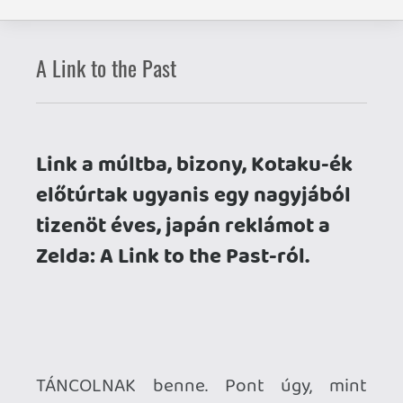
Link a múltba, bizony, Kotaku-ék
előtúrtak ugyanis egy nagyjából
tizenöt éves, japán reklámot a
Zelda: A Link to the Past-ról.
TÁNCOLNAK benne. Pont úgy, mint
Michael Jackson és élőhalott cimborái a
Thriller klipjében. De ez még nem
minden: Link még egy spin attack-et is
bemutat, ami a kétségtelenül látványos,
és zseniálisan megkoreografált* reklám
egyik csúcspontja. Ha ezt nem nézed
meg, hiába keltél fel ma reggel.
*
nem