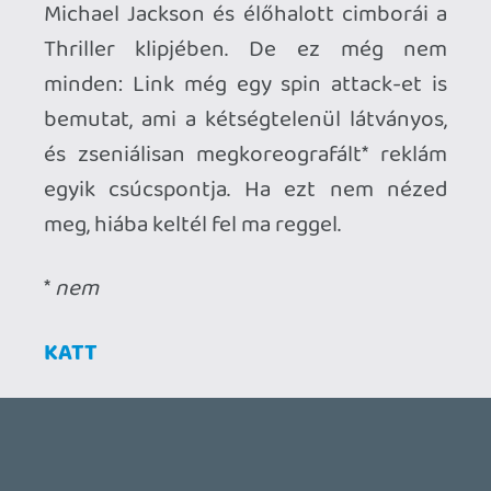
KATT
Ahhoz, hogy te is hozzászólj, be kell
jelentkezned!
Nexxuss
2007.02.07 15:27:54
#0thfn
gyaaaaaaaaaaaaaaaaaaaaaaaaa.
aztakurva:D:D