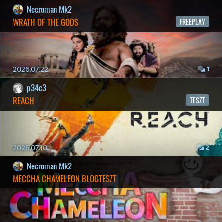
2026.05.20.
20
Bountyy
YAKUZA 7 MIÉRT NEM JÁTSZOL VELE?
2026.05.11.
Necroman Mk2
WVG HALL OF FAME 2026 NYERTESEK
2026.05.07.
3
Necroman Mk2
SILENCE
BACKLOG
2026.04.28.
6
p34c3