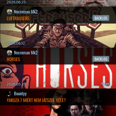
EXD - EXTRA DIMENSIONAL
TESZT
2026.04.23.
4
p34c3
LITTLE NIGHTMARES VR: ALTERED ECHOES
TESZT
2026.04.23.
3
Bountyy
REANIMAL - ELEMZÉS(PODCAST)
2026.04.22.
Necroman Mk2
GLITCHY CUTE LOOP
TESZT
2026.04.14.
11