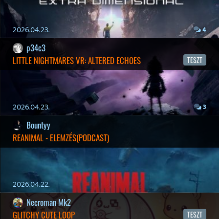
2026.03.29.
2
Információk
Oké, értem és elfogadom!
liquid
MINDEN IDŐK LEGJOBB INTRÓI #2
2026.03.27.
1
liquid
MINDEN IDŐK LEGJOBB INTRÓI #1
2026.03.15.
1
Necroman Mk2
HIGHGUARD - NECRO'S LOG
2026.03.13.
4