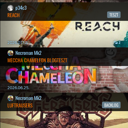
SILENCE
BACKLOG
2026.04.28.
6
p34c3
EXD - EXTRA DIMENSIONAL
TESZT
2026.04.23.
4
p34c3
LITTLE NIGHTMARES VR: ALTERED ECHOES
TESZT
2026.04.23.
3
Bountyy
REANIMAL - ELEMZÉS(PODCAST)
2026.04.22.