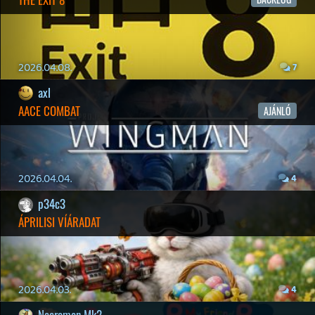
Hírek
|
Cikkek
|
Podcastok
|
Blogok
|
Gaming Fórum
|
Offtopic Fórum
RSS
|
Blog RSS
|
Podcast RSS
|
Instagram
|
Youtube
|
Facebook
|
Twitter
|
Patreon