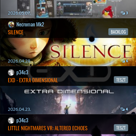
2026.04.03.
4
Necroman Mk2
MY FRIEND PEPPA PIG
BACKLOG
Információk
Oké, értem és elfogadom!
2026.03.29.
2
liquid
MINDEN IDŐK LEGJOBB INTRÓI #2
2026.03.27.
1
liquid
MINDEN IDŐK LEGJOBB INTRÓI #1
2026.03.15.
1
Necroman Mk2
HIGHGUARD - NECRO'S LOG