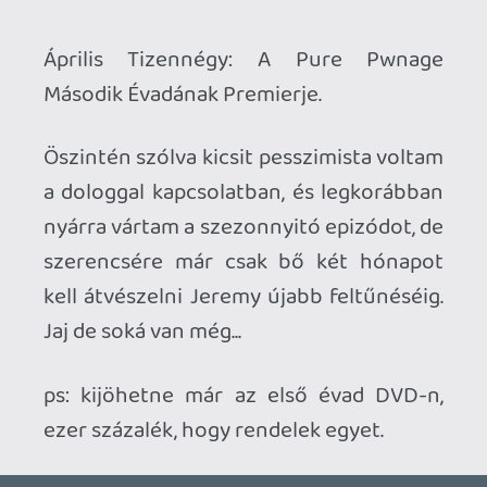
Jaj de soká van még...
ps: kijöhetne már az első évad DVD-n,
ezer százalék, hogy rendelek egyet.
Ahhoz, hogy te is hozzászólj, be kell
jelentkezned!