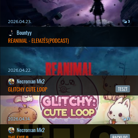
2026.03.13.
4
19 éve videójáték minden nap! Copyright 365 Media Kft
Impresszum
|
Hirdetési ajánlatunk
|
Felhasználási feltételek
|
Adatvédelmi elveink
|
Sütik