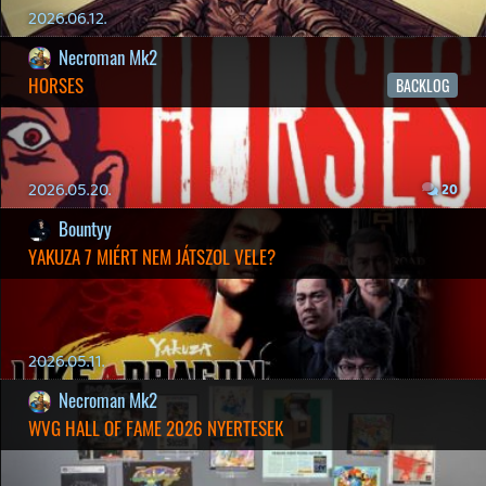
Necroman Mk2
GLITCHY CUTE LOOP
TESZT
2026.04.14.
11
Necroman Mk2
THE EXIT 8
BACKLOG
2026.04.08.
7
axl
AACE COMBAT
AJÁNLÓ
2026.04.04.
4
p34c3
ÁPRILISI VÍÁRADAT