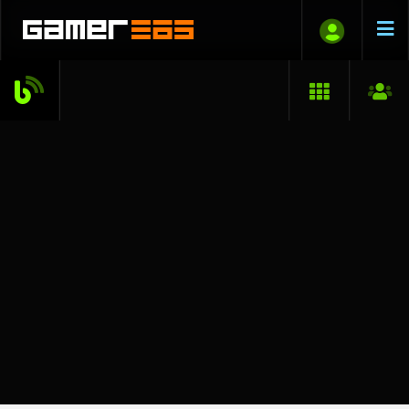
drag
2007.02.07. 20:35
BOOM HEADSHOT!!!44!!