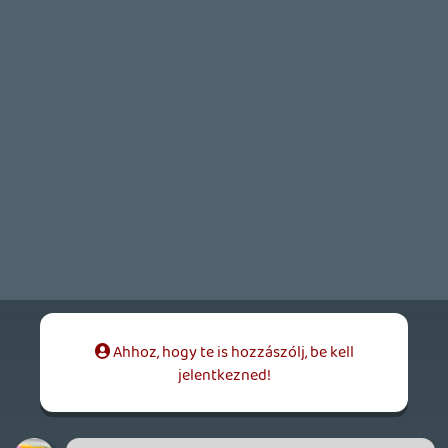
nasty
2007.02.08 00:06:38
#0thf1
Pure Pwnage Topic...Én éber voltam! 😉 🙂
Mire észbekapunk már láttuk 3-szor az új
részt..Mire megint észbekapunk
nyugdíjasan nézzük PP-t az unokáinkkal 🙂
manga02
2007.02.07 20:50:47
#0thf0
Ha mind kést tartanának a kezükben,
akkor legalább gyorsabban tudnának futni
🙂
drag
2007.02.07 20:45:43
drag
2007.02.07 20:45:43
#0thez
Hát igen, nem olyan gyorsak, mint FPS
Doug. 🙂
manga02
2007.02.07 20:44:01