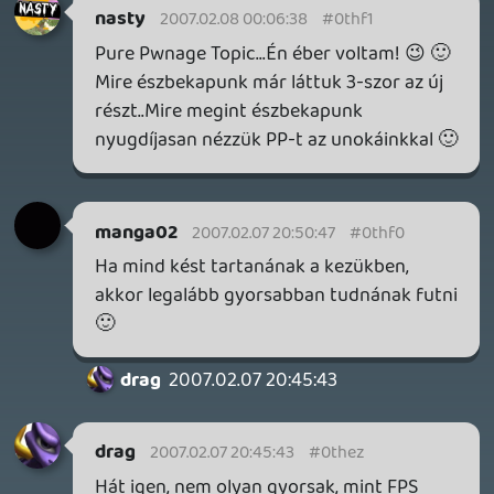
manga02
2007.02.07 20:44:01
#0they
Én csak azt nem értem mi tart ilyen sokáig
a DVD-ben. Mondjuk sohasem a
gyorsaságuk miatt szerettük őket 🙂
Necroman Mk2
QUAKE CHAMPIONS
FREEPLAY