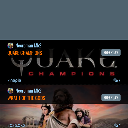
2026.06.12.
Necroman Mk2
HORSES
BACKLOG
2026.05.20.
20
Bountyy
YAKUZA 7 MIÉRT NEM JÁTSZOL VELE?
2026.05.11.
Necroman Mk2
WVG HALL OF FAME 2026 NYERTESEK
2026.05.07.
3
Necroman Mk2