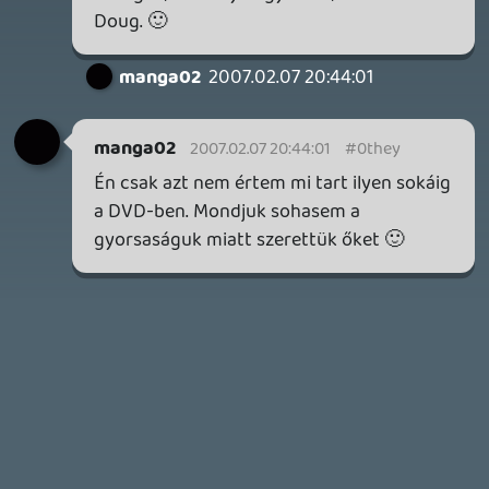
7 napja
2
Necroman Mk2
WRATH OF THE GODS
FREEPLAY
2026.07.22.
1
p34c3
REACH
TESZT
2026.07.10.
2
Necroman Mk2
MECCHA CHAMELEON BLOGTESZT
2026.06.25.
Necroman Mk2
LUFTRAUSERS
BACKLOG