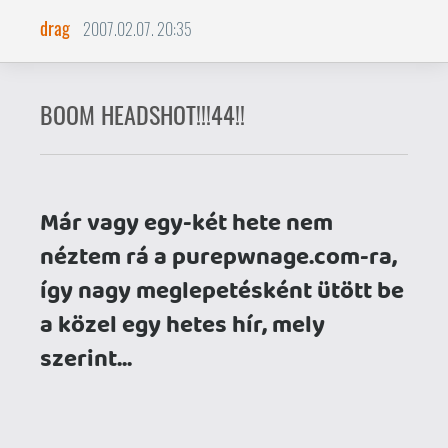
Már vagy egy-két hete nem
néztem rá a purepwnage.com-ra,
így nagy meglepetésként ütött be
a közel egy hetes hír, mely
szerint...
Április Tizennégy: A Pure Pwnage
Második Évadának Premierje.
Öszintén szólva kicsit pesszimista voltam
a dologgal kapcsolatban, és legkorábban
nyárra vártam a szezonnyitó epizódot, de
szerencsére már csak bő két hónapot
kell átvészelni Jeremy újabb feltűnéséig.