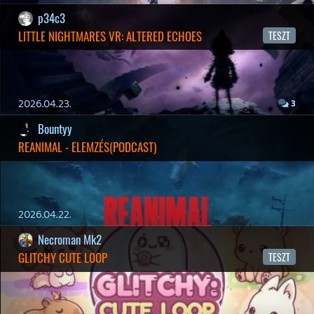
19 éve videójáték minden nap! Copyright 365 Media Kft
Impresszum
|
Hirdetési ajánlatunk
|
Felhasználási feltételek
|
Adatvédelmi elveink
|
Sütik
Hírek
|
Cikkek
|
Podcastok
|
Blogok
|
Gaming Fórum
|
Offtopic Fórum
RSS
|
Blog RSS
|
Podcast RSS
|
Instagram
|
Youtube
|
Facebook
|
Twitter
|
Patreon