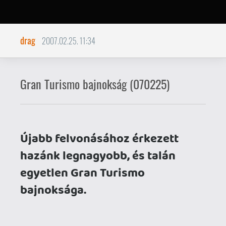
Gran Turismo bajnokság (070225)
Újabb felvonásához érkezett
hazánk legnagyobb, és talán
egyetlen Gran Turismo
bajnoksága.
Ballor Gran Turismo 4-centrikus
oldalán
immáron több, mint egy éve rendezünk
kisebb bajnokságokat, melyek úgy tűnik
egyre nagyobb népszerűségnek
örvendenek: a legújabb felvonás első
viadalára például 25-en küldtek be
időeredményt.