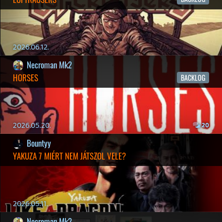
2026.04.08.
7
axl
AACE COMBAT
AJÁNLÓ
2026.04.04.
4
p34c3
ÁPRILISI VÍÁRADAT
Információk
Oké, értem és elfogadom!
2026.04.03.
4
Necroman Mk2
MY FRIEND PEPPA PIG
BACKLOG
2026.03.29.
2