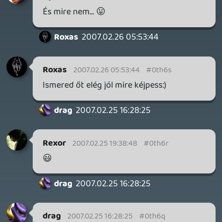
Necroman Mk2
QUAKE CHAMPIONS
FREEPLAY
5 napja
2
Necroman Mk2
WRATH OF THE GODS
FREEPLAY
2026.07.22.
1