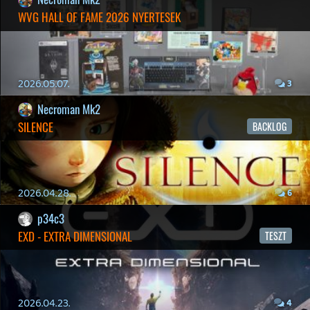
liquid
MINDEN IDŐK LEGJOBB INTRÓI #2
2026.03.27.
1
liquid
MINDEN IDŐK LEGJOBB INTRÓI #1
2026.03.15.
1
Necroman Mk2
HIGHGUARD - NECRO'S LOG
2026.03.13.
4