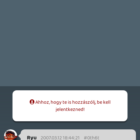
Rexor
2007.02.25 19:38:48
#0th6r
😃
drag
2007.02.25 16:28:25
drag
2007.02.25 16:28:25
#0th6q
Miért, melyik haverod nyomja ilyen jól
Csabám? 😉
Roxas
2007.02.25 15:58:13
Roxas
2007.02.25 15:58:13
#0th6p
de kár hogy lusta vagyk elővenni a gémet:)
Akkor viszont .... 10. lenne Drag fiu az már
biztos:)