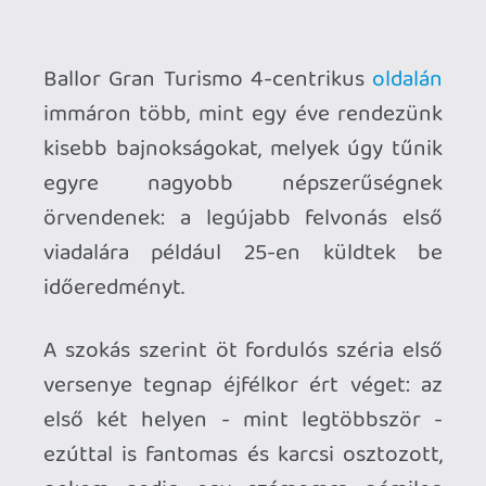
A szokás szerint öt fordulós széria első
versenye tegnap éjfélkor ért véget: az
első két helyen - mint legtöbbször -
ezúttal is fantomas és karcsi osztozott,
nekem pedig egy számomra némileg
meglepő kilencedik helyet sikerült
elcsípni. Meglepő, mert sokkal nagyobb
időkülönbségre számítottam, ugyanis
éreztem, hogy rengeteg idő maradt még
a pályában, csak egyszerűen nem tudtam
annyira összpontosítani, hogy ki is
autózzam onnan - mégis csak sokat
számít az a két hónap kényszerszünet.
Grand Valley Speedway - RUF RGT `00:
01'59.314
-
fantomas