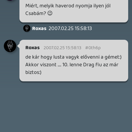
p34c3
REACH
TESZT
2026.07.10.
2
Necroman Mk2
MECCHA CHAMELEON BLOGTESZT
2026.06.25.
Necroman Mk2
LUFTRAUSERS
BACKLOG
2026.06.12.
Necroman Mk2
HORSES
BACKLOG