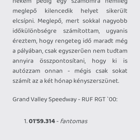
... 9.
02'00.574
-
drag
A következő, suzukai verseny egy hét
múlva zárul, és ezúton is felhívnám
mindenki figyelmét, hogy ha van rá
lehetősége, csatlakozzon a sorozathoz -
iszonyú jó móka, hiszen mindig más és
más típusú bajnokságokat indítunk.
quote: "
Looks like we have a winner. -
Jackpot!
"