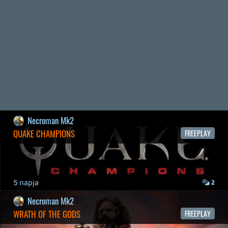
2026.05.20.
20
Bountyy
YAKUZA 7 MIÉRT NEM JÁTSZOL VELE?
2026.05.11.
Necroman Mk2
WVG HALL OF FAME 2026 NYERTESEK
2026.05.07.
3
Necroman Mk2
SILENCE
BACKLOG
2026.04.28.
6
p34c3
EXD - EXTRA DIMENSIONAL
TESZT