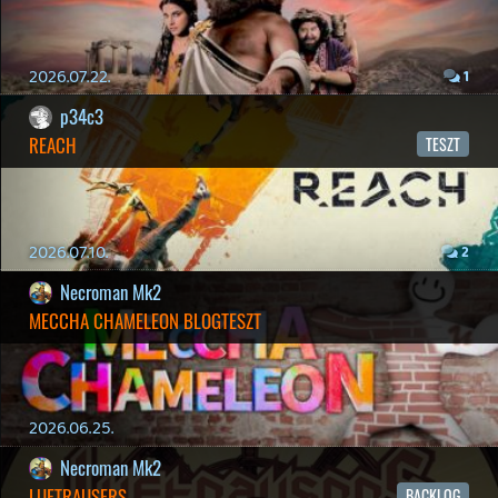
2026.04.23.
4
p34c3
LITTLE NIGHTMARES VR: ALTERED ECHOES
TESZT
2026.04.23.
3
Bountyy
REANIMAL - ELEMZÉS(PODCAST)
2026.04.22.
Necroman Mk2
GLITCHY CUTE LOOP
TESZT
2026.04.14.
11
Necroman Mk2
THE EXIT 8
BACKLOG