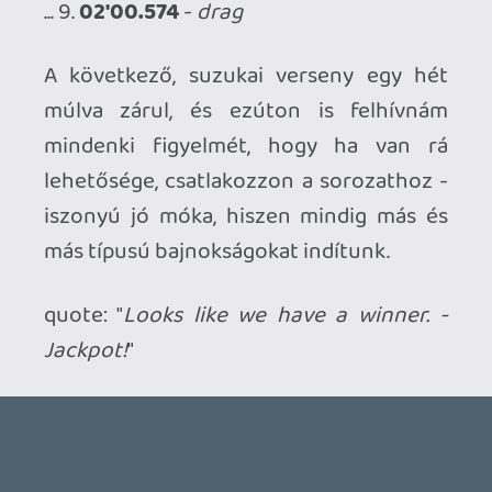
Ahhoz, hogy te is hozzászólj, be kell
jelentkezned!
Ryu
2007.03.12 18:44:21
#0th6t
És mire nem... 😛
Roxas
2007.02.26 05:53:44
Roxas
2007.02.26 05:53:44
#0th6s
Ismered őt elég jól mire kéjpess:)
drag
2007.02.25 16:28:25