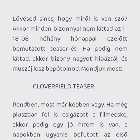
napokban ugyanis befutott az első
trailer is a filmről - aminek mint kiderült,
Cloverfield lesz a címe. A Blair Witch
Project-ből is táplálkozott monszter
múvi mögött J.J. Abrams áll, aki olyan
sorozatokat tudhat valamilyen szinten
magáénak, mint a Lost, vagy az Alias. Meg
a Lost. Ja igen, ezt már mondta a nem
fanboy/addikt énem.
Az alig harminc millió dolláros büdzséből
összehozott produkció fenti teaser-e a
Transformers film előtt mutatkozott be
először, és kőkemény WTF bombát
hajított a közönségre: mindenki erről
beszélt, pedig senki sem tudta, hogy
miről is van szó. Még a címét sem. Ennél
olcsóbb reklám pedig nincs, amit a
Paramount és Abrams stúdiója, a Bad