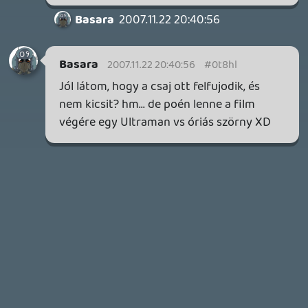
2026.04.22.
Necroman Mk2
GLITCHY CUTE LOOP
TESZT
2026.04.14.
11
Necroman Mk2
THE EXIT 8
BACKLOG
2026.04.08.
7
axl
AACE COMBAT
AJÁNLÓ
2026.04.04.
4
p34c3