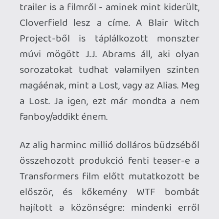
Robot is jól tud, éppen ezért masszív
vírusmarketinget hajítottak a film mögé,
különböző clue-kat hajítva el itt-ott,
amin aztán bátran kattoghat a közönség.
És hogy mi az az 1-18-08? A premier
időpontja, ofkorsz, kettőezer-nyolc
január tizennyolcadika. Addig pedig az
előbb említett nyomozás keretein belül
egy kitalált alternatív valóság egy-egy
szeletébe is belekukkanthatunk: egy
japán cég például nemrégiben indította
el tengeri fúrásokat végző állomását
Manhattan közelében. Csak nem ez fogja
előcsalogatni a valamit?...
CLOVERFIELD TRAILER
Az új trailer már valamivel többet mutat