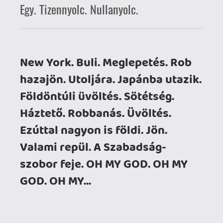
Valami repül. A Szabadság-
szobor feje. OH MY GOD. OH MY
GOD. OH MY...
Lövésed sincs, hogy miről is van szó?
Akkor minden bizonnyal nem láttad az 1-
18-08 néhány hónappal ezelőtt
bemutatott teaser-ét. Ha pedig nem
láttad, akkor bizony nagyot hibáztál, és
muszáj lesz bepótolnod. Mondjuk most:
CLOVERFIELD TEASER
Rendben, most már képben vagy. Ha még
pluszban fel is csigázott a filmecske,
akkor pedig egy jó hírem is van, a