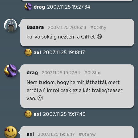
Marlboro Man
2007.11.23 16:50:44
#0t8hn
Nekem tetszik a film.
drag
2007.11.22 21:04:37
#0t8hm
Jól. 🙂
Basara
2007.11.22 20:40:56
Basara
2007.11.22 20:40:56
#0t8hl
Jól látom, hogy a csaj ott felfujodik, és
nem kicsit? hm... de poén lenne a film
végére egy Ultraman vs óriás szörny XD