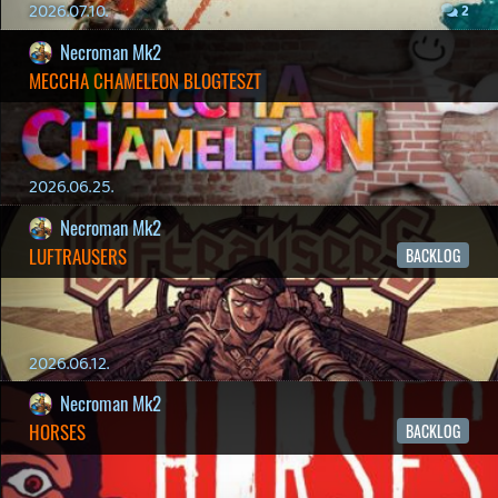
19 éve videójáték minden nap! Copyright 365 Media Kft
Impresszum
|
Hirdetési ajánlatunk
|
Felhasználási feltételek
|
Adatvédelmi elveink
|
Sütik
Hírek
|
Cikkek
|
Podcastok
|
Blogok
|
Gaming Fórum
|
Offtopic Fórum
RSS
|
Blog RSS
|
Podcast RSS
|
Instagram
|
Youtube
|
Facebook
|
Twitter
|
Patreon