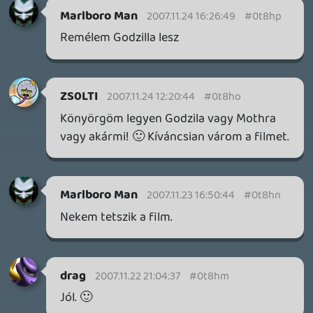
2026.05.07.
3
Necroman Mk2
SILENCE
BACKLOG
2026.04.28.
6
p34c3
EXD - EXTRA DIMENSIONAL
TESZT
Információk
Oké, értem és elfogadom!
2026.04.23.
4
p34c3
LITTLE NIGHTMARES VR: ALTERED ECHOES
TESZT
2026.04.23.
3
Bountyy
REANIMAL - ELEMZÉS(PODCAST)