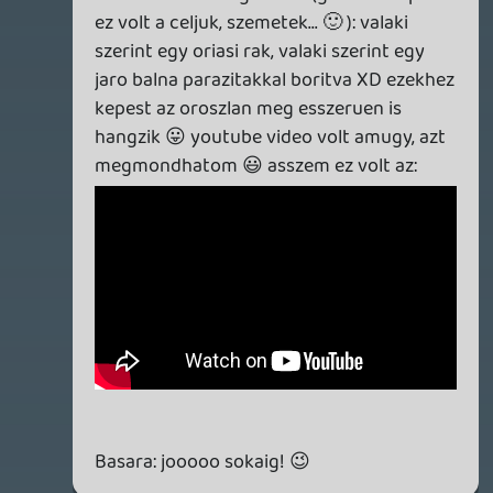
Dude
2007.11.24 22:52:01
#0t8hr
Na, akkor a Jhon Rambo és az I'm Legend
mellet meg van a harmadik kihagyhatatlan
film az elkövetkező pár hónapban.
Doberman
2007.11.24 19:09:45
#0t8hq
Valami rakéta alapú a cucc, vagy
valamilyen organic missile = szvsz godzilla
kizárva
Marlboro Man
2007.11.24 16:26:49
#0t8hp
Remélem Godzilla lesz
ZS0LTI
2007.11.24 12:20:44
#0t8ho
Könyörgöm legyen Godzila vagy Mothra
vagy akármi! 🙂 Kíváncsian várom a filmet.