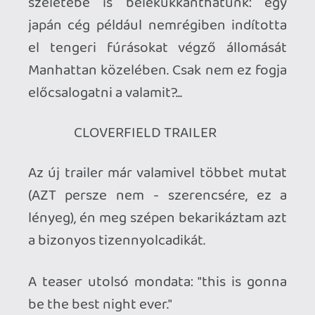
Ahhoz, hogy te is hozzászólj, be kell
jelentkezned!
blackfox
2007.12.02 19:34:44
#0t8i8
Bocs már tudom, fáradt vagyok! 😃
blackfox
2007.12.02 19:31:10