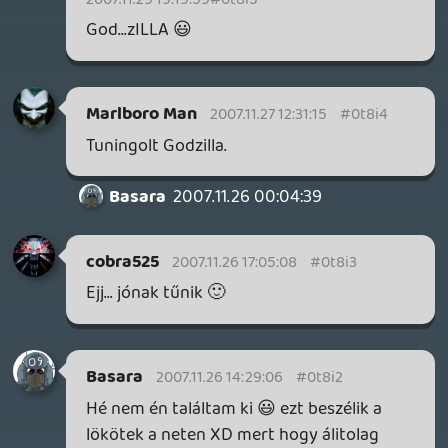
kepest az oroszlan meg esszeruen is
hangzik 😛 youtube video volt amugy, azt
megmondhatom 😃 asszem ez volt az:
Basara: jooooo sokaig! 😉
drag
2007.11.25 19:27:34
Basara
2007.11.25 20:36:13
#0t8hy
kurva sokáig néztem a Giffet 😃
axl
2007.11.25 19:18:17