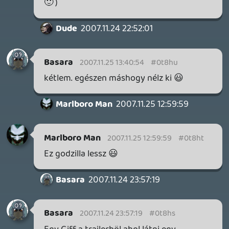
QUAKE CHAMPIONS
FREEPLAY
6 napja
2
Necroman Mk2
WRATH OF THE GODS
FREEPLAY
2026.07.22.
1
p34c3
REACH
TESZT
2026.07.10.
2
Necroman Mk2
MECCHA CHAMELEON BLOGTESZT
2026.06.25.