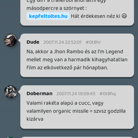
Necroman Mk2
LUFTRAUSERS
BACKLOG
2026.06.12.
Necroman Mk2
HORSES
BACKLOG
2026.05.20.
20
Bountyy
YAKUZA 7 MIÉRT NEM JÁTSZOL VELE?
2026.05.11.
Necroman Mk2
WVG HALL OF FAME 2026 NYERTESEK