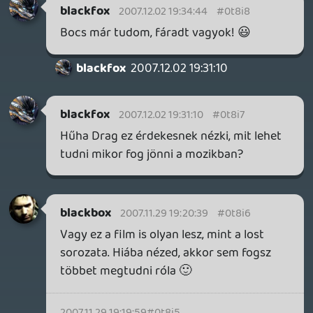
Godzilla (nem hasonlit rá 😃 )
Ufo ( lehet)
Voltran ( Az egy robot... de Oroszlánokból
áll és mint ahogy te is mondtad -meg
mondják az elsö trailerbe - its a lion ... bár
kétlem)
Chuthulu ( nah ennek örülnék 😃 Pont
nem olyan rég olvastam ell Chuthulu
hívását XD )
Valami rák ( pasz)
axl
2007.11.25 21:23:55
#0t8hz
akkor nem tudom 🙂 lehet h ugyanez volt,
sot valoszinu, mikor kifutnak az utcara, de
valaki szerint azt mondja a csako h "it's
alive and its huge", de ennek sztem
(szinten) semmi ertelme, de en most mar
komolyan nem tudom... 🙂 de mar el is
kezdodtek a talalgatasok (gondolom pont
ez volt a celjuk, szemetek... 🙂 ): valaki
szerint egy oriasi rak, valaki szerint egy
jaro balna parazitakkal boritva XD ezekhez