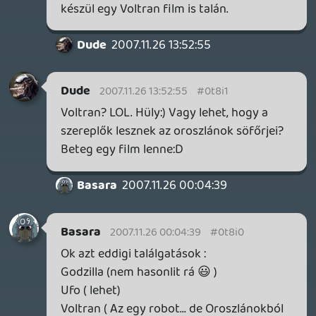
drag
2007.11.25 19:27:34
#0t8hx
Nem tudom, hogy te mit láthattál, mert
erről a filmről csak ez a két trailer/teaser
van. 🙂
axl
2007.11.25 19:17:49
axl
2007.11.25 19:18:17
#0t8hw
te ebbol a kepbol ezt hogy veszed ki? 😃
Basara
2007.11.25 13:40:54
axl
2007.11.25 19:17:49
#0t8hv
hehe, az I'm Legend engem is erdekel, meg
ez is jonak nez ki, de engem ez a Jumper is
erdekel...
amugy en abszolut osszezavarodtam a
szornyet illetoen, mert neztem meg masik
trailert is, es ott azt mondja benne vki, h
"It's a lion! It's huge!", szoval akkor egy