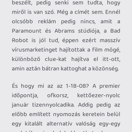
(AZT persze nem - szerencsére, ez a
lényeg), én meg szépen bekarikáztam azt
a bizonyos tizennyolcadikát.
A teaser utolsó mondata: "this is gonna
be the best night ever."
Az lesz.