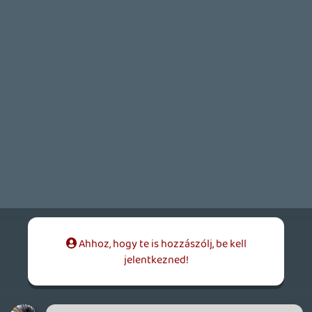
cobra525
2007.11.26 17:05:08
#0t8i3
Ejj... jónak tűnik 🙂
Basara
2007.11.26 14:29:06
#0t8i2
Hé nem én találtam ki 😃 ezt beszélik a
lökötek a neten XD mert hogy álitolag
készül egy Voltran film is talán.
Dude
2007.11.26 13:52:55
Dude
2007.11.26 13:52:55
#0t8i1
Voltran? LOL. Hüly:) Vagy lehet, hogy a
szereplők lesznek az oroszlánok söfőrjei?
Beteg egy film lenne:D
Basara
2007.11.26 00:04:39
Basara
2007.11.26 00:04:39
#0t8i0
Ok azt eddigi találgatások :