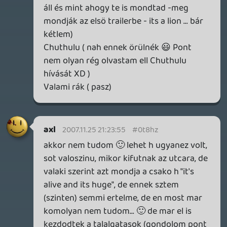
hatalmas oroszlan lenne (megaLOL 🙂 ),
vagy vmit csunyan felreerthettem? :S
(vagy az illeto latta rosszul, ez sem kizart
🙂 )
Dude
2007.11.24 22:52:01
Basara
2007.11.25 13:40:54
#0t8hu
kétlem. egészen máshogy nélz ki 😃
Marlboro Man
2007.11.25 12:59:59
Marlboro Man
2007.11.25 12:59:59
#0t8ht
Ez godzilla lessz 😃
Basara
2007.11.24 23:57:19
Basara
2007.11.24 23:57:19
#0t8hs
Egy Giff a trailerböl ahol látni egy
másodpercre a szörnyet :
kepfeltoltes.hu
Hát érdekesen néz ki 😃