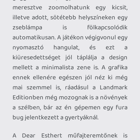
Pro:
a helyszín;
a minimalista játékmenet;
a történet kibontakozása;
a depresszív zene;
korrekt grafika;
a "rémalakok";
VR-ban élmény lehet;
Kontra:
egyeseknek túl minimalista lehet a
játékmenete;