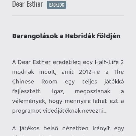
fejlesztett. Igaz, megoszlanak a
vélemények, hogy mennyire lehet ezt a
programot videójátéknak nevezni...
A játékos belső nézetben irányít egy
férfit, akivel meghatározott úton
barangolhatunk a
Hebridák szigetén
,
miközben egyes pontokhoz érve egy
monológot mond el. Már az elején is
találhatunk fura festményeket, amikhez
idővel bibliai idézetek is társulnak, ám a
játék előrehaladtával kibontakozik egy
másik történet is... A játékos a négy
fejezetben mindvégig egy
meghatározott úton haladhat előre, és
az aljnövényzeten kívül szinte semmi
élőt nem fogunk látni, bár (ugorj a
következő bekezdésre, ha nem akarod
tudni!) SPOILER időnként egy-egy