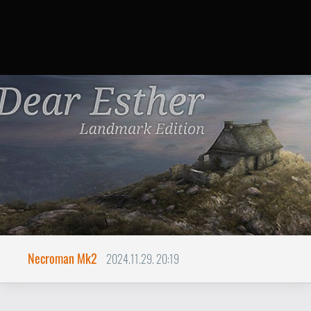
Necroman Mk2
2024.11.29. 20:19
Dear Esther
BACKLOG
Barangolások a Hebridák földjén
A Dear Esther eredetileg egy Half-Life 2
modnak indult, amit 2012-re a The
Chinese Room egy teljes játékká