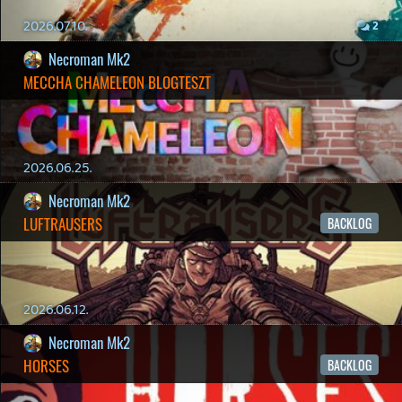
2026.04.08.
7
axl
Információk
Oké, értem és elfogadom!
AACE COMBAT
AJÁNLÓ
2026.04.04.
4
p34c3
ÁPRILISI VÍÁRADAT
2026.04.03.
4
Necroman Mk2
MY FRIEND PEPPA PIG
BACKLOG
2026.03.29.
2
liquid