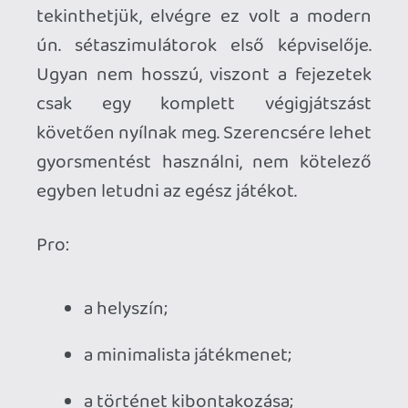
végig kell játszani ahhoz, hogy
lehessen fejezetet választani;
(csak nálam?) fura grafikai bug a
gyertyák koronájánál;
Kiknek ajánlható?
Aki csupán valami rövid, és nem sok 
kihívást tartogató élményre vágyik. 