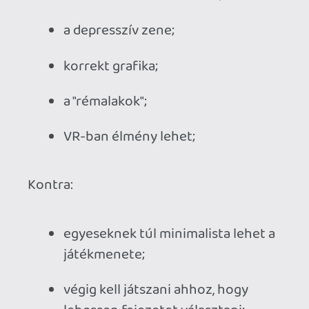
Ahhoz, hogy te is hozzászólj, be kell
jelentkezned!