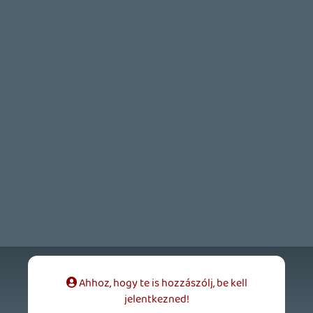
2026.07.10.
2
Necroman Mk2
MECCHA CHAMELEON BLOGTESZT
2026.06.25.
Necroman Mk2
LUFTRAUSERS
BACKLOG
2026.06.12.
Necroman Mk2
HORSES
BACKLOG
2026.05.20.
20