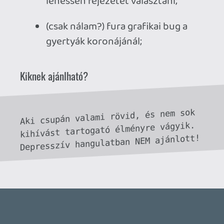
Necroman Mk2
QUAKE CHAMPIONS
FREEPLAY
7 napja
2
Necroman Mk2
WRATH OF THE GODS
FREEPLAY
2026.07.22.
1
p34c3
REACH
TESZT