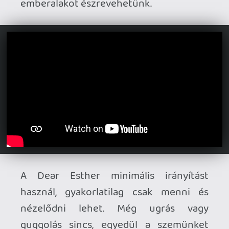
nyomasztó hangulat, és ezt a
kiüresedettséget jól táplálja a design
mellett a minimalista zene is. A grafika
ennek ellenére egészen jól néz ki még
mai szemmel is, ráadásul a Landmark
Editionben még mozognak is a növények
a szélben, bár az én gépemen egy fura
bug jelentkezett a gyertyáknál.
A Dear Esthert műfajteremtőnek is
tekinthetjük, elvégre ez volt a modern
ún. sétaszimulátorok első képviselője.
Ugyan nem hosszú, viszont a fejezetek
csak egy komplett végigjátszást
követően nyílnak meg. Szerencsére lehet
gyorsmentést használni, nem kötelező
egyben letudni az egész játékot.