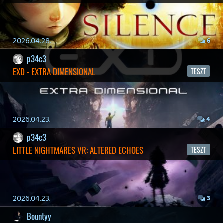
19 éve videójáték minden nap! Copyright 365 Media Kft
Impresszum
|
Hirdetési ajánlatunk
|
Felhasználási feltételek
|
Adatvédelmi elveink
|
Sütik
Hírek
|
Cikkek
|
Podcastok
|
Blogok
|
Gaming Fórum
|
Offtopic Fórum
RSS
|
Blog RSS
|
Podcast RSS
|
Instagram
|
Youtube
|
Facebook
|