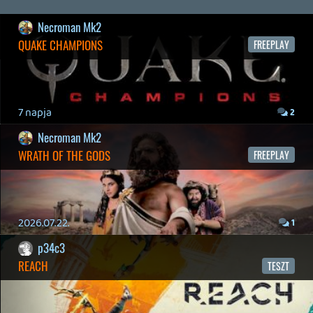
2026.04.23.
4
p34c3
LITTLE NIGHTMARES VR: ALTERED ECHOES
TESZT
2026.04.23.
3
Bountyy
REANIMAL - ELEMZÉS(PODCAST)
2026.04.22.
Necroman Mk2
GLITCHY CUTE LOOP
TESZT
2026.04.14.
11
Necroman Mk2
THE EXIT 8
BACKLOG