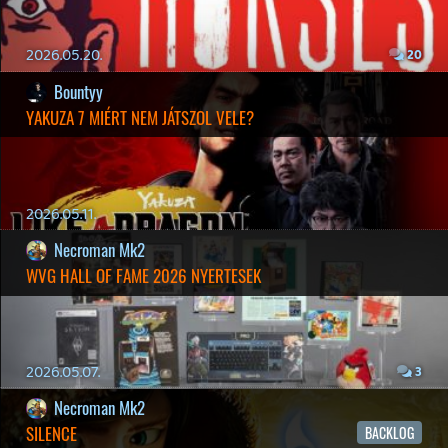
MINDEN IDŐK LEGJOBB INTRÓI #2
2026.03.27.
1
liquid
MINDEN IDŐK LEGJOBB INTRÓI #1
2026.03.15.
1
Necroman Mk2
HIGHGUARD - NECRO'S LOG
2026.03.13.
4