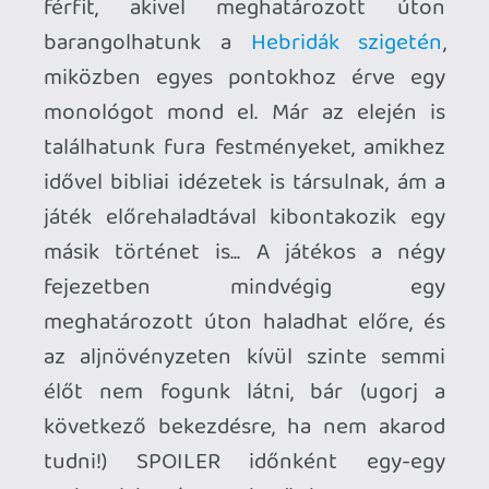
emberalakot észrevehetünk.
A Dear Esther minimális irányítást
használ, gyakorlatilag csak menni és
nézelődni lehet. Még ugrás vagy
guggolás sincs, egyedül a szemünket
meresztve zoomolhatunk egy kicsit,
illetve adott, sötétebb helyszíneken egy
zseblámpa is fölkapcsolódik
automatikusan. A játékon végigvonul egy