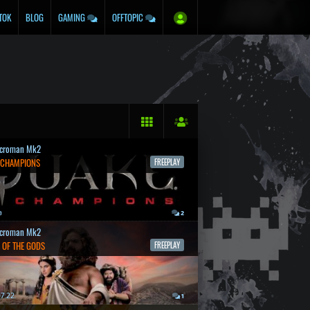
TOK
BLOG
GAMING
OFFTOPIC
croman Mk2
 CHAMPIONS
FREEPLAY
a
2
croman Mk2
 OF THE GODS
FREEPLAY
7.22.
1