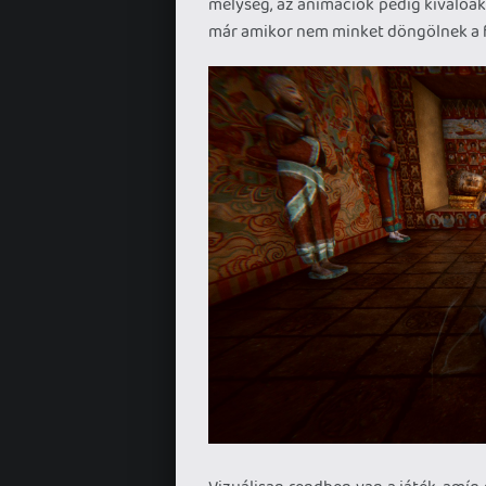
mélység, az animációk pedig kiválóa
már amikor nem minket döngölnek a 