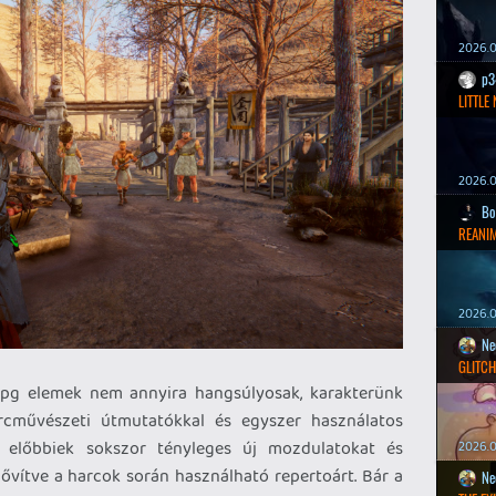
2026.0
p3
LITTLE
2026.0
Bo
REANIM
2026.0
Ne
GLITCH
 rpg elemek nem annyira hangsúlyosak, karakterünk
arcművészeti útmutatókkal és egyszer használatos
gy előbbiek sokszor tényleges új mozdulatokat és
2026.0
vítve a harcok során használható repertoárt. Bár a
Ne