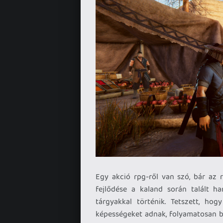
Egy akció rpg-ről van szó, bár az
fejlődése a kaland során talált h
tárgyakkal történik. Tetszett, ho
képességeket adnak, folyamatosan bő