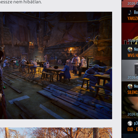
essze nem hibátlan.
2026.0
Bo
YAKUZA
2026.05
Ne
WVG H
2026.0
Ne
SILENC
2026.0
p3
EXD - 