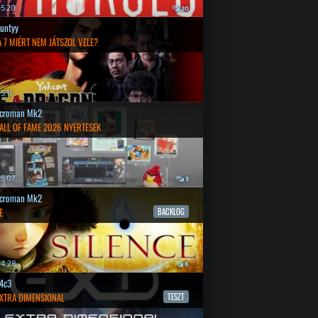
5.20.
20
untyy
 7 MIÉRT NEM JÁTSZOL VELE?
.11.
croman Mk2
ALL OF FAME 2026 NYERTESEK
5.07.
3
croman Mk2
E
BACKLOG
4.28.
6
4c3
EXTRA DIMENSIONAL
TESZT