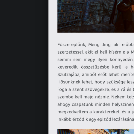
Főszereplőnk, Meng Jing, aki előb
szerzetessel, akit el kell kísérnie
semmi sem megy ilyen könnyedén, 
keveredik, összetűzésbe kerül a hel
Szútrájába, amiből erőt lehet merít
Hősünknek lehet, hogy szüksége lesz
foga a szent szövegekre, és a rá és 
szembe kell majd néznie. Nekem tetsz
ahogy csapatunk minden helyszínen
megkedveltem a karaktereket, és a ját
inkább érződik egy epizód lezárásának,