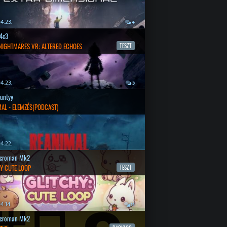
4.23.
4
4c3
 NIGHTMARES VR: ALTERED ECHOES
TESZT
4.23.
3
untyy
AL - ELEMZÉS(PODCAST)
4.22.
croman Mk2
Y CUTE LOOP
TESZT
4.14.
11
croman Mk2