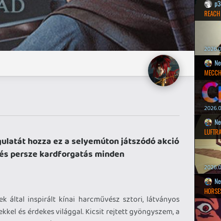
p3
REACH
2026.0
Ne
MECCH
2026.0
Ne
LUFTR
ulatát hozza ez a selyemúton játszódó akció
t és persze kardforgatás minden
2026.0
Ne
HORSE
k által inspirált kínai harcművész sztori, látványos
kkel és érdekes világgal. Kicsit rejtett gyöngyszem, a