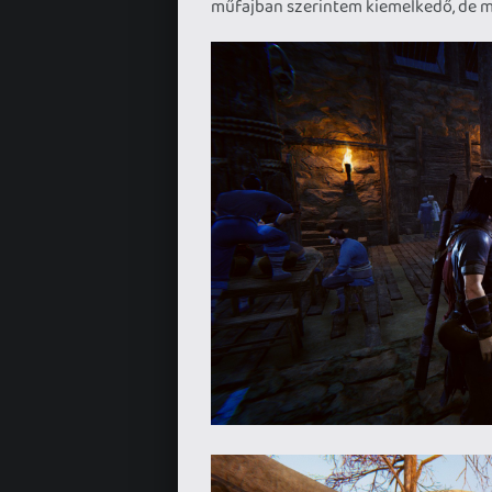
műfajban szerintem kiemelkedő, de m