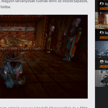
k. Nagyon látványosak tudnak lenni az összecsapások,
li
földbe.
MINDEN
2026.0
li
MINDEN
2026.0
Ne
HIGHG
2026.0