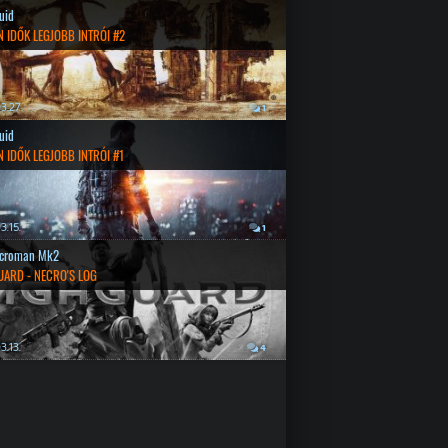
quid
 IDŐK LEGJOBB INTRÓI #2
3.27.
1
quid
 IDŐK LEGJOBB INTRÓI #1
3.15.
1
croman Mk2
UARD - NECRO'S LOG
3.13.
4