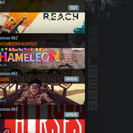
4c3
TESZT
7.10.
2
croman Mk2
A CHAMELEON BLOGTESZT
6.25.
croman Mk2
AUSERS
BACKLOG
6.12.
croman Mk2
S
BACKLOG