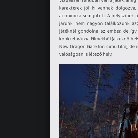
Vizuálisan rendben van a játék, amí
karakterek jól ki vannak dolgozva
arcmimika sem jutott. A helyszínek a
járunk, nem nagyon találkozunk azza
játéknál gondolna az ember, de így 
konkrét Wuxia filmekből (a kezdő hel
New Dragon Gate Inn című film), de 
valóságban is létező hely.