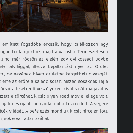
b említett fogadóba érkezik, hogy találkozzon egy
 a Mogao barlangokhoz, majd a városba. Természetesen
Jing már rögtön az elején egy gyilkossági ügybe
yi alvilággal, illetve bepillantást nyer az Őrület
eni, de nevéhez híven őrületbe kergetheti olvasóját.
 erre az erőre a kaland során, hiszen sokaknak fáj a
társaira leselkedő veszélyeken kívül saját magával is
ett a történet, kicsit olyan road movie jellege volt,
 újabb és újabb bonyodalomba keveredett. A végére
ék világát. A befejezés mondjuk kicsit hirtelen jött,
 sok elvarratlan szállal.