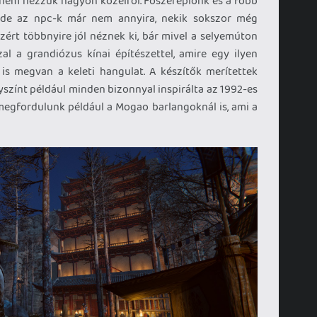
g nem nézzük nagyon közelről. Főszereplőnk és a főbb
, de az npc-k már nem annyira, nekik sokszor még
zért többnyire jól néznek ki, bár mivel a selyemúton
l a grandiózus kínai építészettel, amire egy ilyen
is megvan a keleti hangulat. A készítők merítettek
yszínt például minden bizonnyal inspirálta az 1992-es
megfordulunk például a Mogao barlangoknál is, ami a