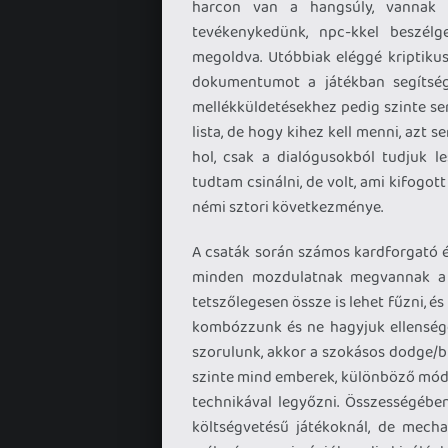
harcon van a hangsúly, vannak 
tevékenykedünk, npc-kkel beszélg
megoldva. Utóbbiak eléggé kriptikus
dokumentumot a játékban segítség 
mellékküldetésekhez pedig szinte se
lista, de hogy kihez kell menni, azt 
hol, csak a dialógusokból tudjuk l
tudtam csinálni, de volt, ami kifogot
némi sztori következménye.
A csaták során számos kardforgató é
minden mozdulatnak megvannak a s
tetszőlegesen össze is lehet fűzni, é
kombózzunk és ne hagyjuk ellensége
szorulunk, akkor a szokásos dodge/bl
szinte mind emberek, különböző mód
technikával legyőzni. Összességébe
költségvetésű játékoknál, de mech