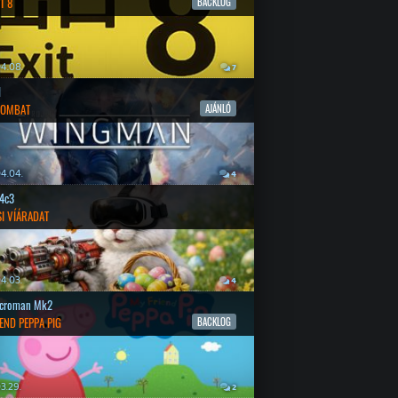
T 8
BACKLOG
4.08.
7
l
COMBAT
AJÁNLÓ
4.04.
4
4c3
SI VÍÁRADAT
4.03.
4
croman Mk2
END PEPPA PIG
BACKLOG
3.29.
2