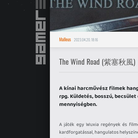
Malleus
2023.04.20. 18:16
The Wind Road (紫塞秋風)
A kínai harcművész filmek hang
rpg. Küldetés, bosszú, becsüle
mennyiségben.
A játék egy Wuxia regények és filme
kardforgatással, hangulatos helyszíne