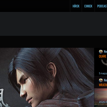
HÍREK
CIKKEK
PODCAS
Ne
QUAKE
5 napj
Ne
WRATH
2026.0