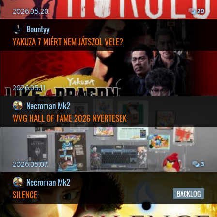
19 éve videójáték minden nap! Copyright 365 Media Kft
Impresszum
|
Hirdetési ajánlatunk
|
Felhasználási feltételek
|
Adatvédelmi elveink
|
Sütik
Hírek
|
Cikkek
|
Podcastok
|
Blogok
|
Gaming Fórum
|
Offtopic Fórum
RSS
|
Blog RSS
|
Podcast RSS
|
Instagram
|
Youtube
|
Facebook
|
Twitter
|
Patreon