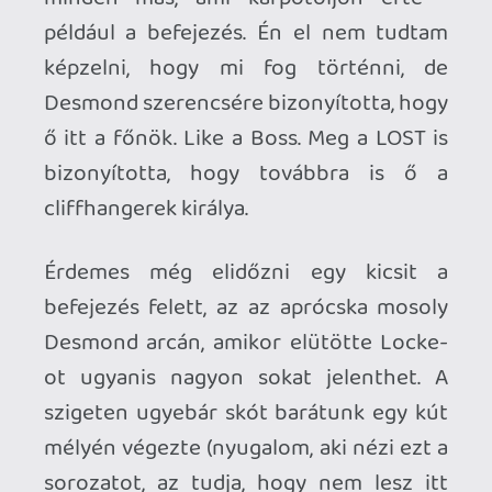
kell.
Az a shot egyébként nagyon ott volt,
amikor a földön fekvő Locke-ot mutatták
közelről (aki megmondja, hogy melyik
jelenetre reflektáltak vele, az kap egy...
Dharma sört), Terry O'Quinn pedig ebben
a részben is nagyon alakított - kimagasló
ebben az évadban. Jack és Locke "első"
találkozása épp olyan volt, amit amilyenre
számítani lehetett: epic.
Ezzel a résszel egyébként az összes fő
karakter megkapta ebben az évadban a
kötelező saját epizódját, ami azt jelenti,
hogy az igazán finom dolgok még csak
most következnek. Egy 'Ab Aeterno'-val
és egy 'Happily Ever After'-rel a hátunk
mögött ez több, mint bíztató...