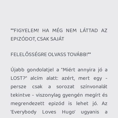
LOST?" alcím alatt: azért, mert egy -
persze csak a sorozat színvonalát
tekintve - viszonylag gyengén megírt és
megrendezett epizód is lehet jó. Az
'Everybody Loves Hugo' ugyanis a
mágikus Lindelof - Cuse - Bender trió
távolmaradásával sem volt híján azoknak
a bizonyos momentumoknak, amiért
ennyire szeretjük ezt a történetet.
Azért valljuk be: Ilana robbanós
mutatványa igen nagy esélyekkel indulna
a "minden idők leggyengébb LOST
jelenete" kategóriában. Oké, értem, hogy
ez azt akarta jelenteni, hogy bárkivel
bármi megtörténhet, de ezt a mögöttünk
lévő öt és fél évadban már bőven-bőven
megtanultuk. Mint ahogy azt is értem,
hogy ez egy újabb első évados