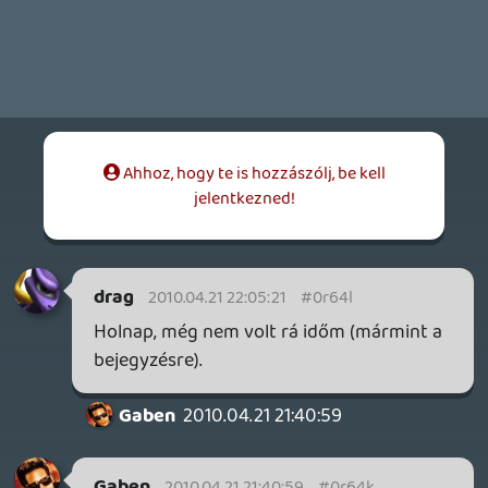
most vagy csak revansot akart venni
Desmond, amit kötve hiszek, mivel tud
elvileg mindent a dolgokról, azt is tudhatta
hogy a kút mélyén végzi(és ezáltal
gondolok egy olyan dologra, hogy annyira
nem is valóságos a szigeti lét, tehát ha
meg is halna, semmi jelentősége nem
lenne, ugye ott van Libby jó példának),
vagy csak simán azt akarja, hogy Jack és
Locke kapcsolatba lépjenek.
Hihetetlen, hogy még 5 rész(na jó 6) és
vége a Lost-nak.
bp
2010.04.15 01:18:38
#0r64f
Elég egyértelműnek tűnik hogy az
alternatív szálon a karakterek rá fognak
ébredni a múltjukra, illetve a másik
énjükre, és ahogyan egyszer már a túlélők
visszamentek a szigetre, ők is meg nem
történté fogják tenni az alternatív vonalat.