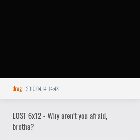
drag
2010.04.14. 14:48
LOST 6x12 - Why aren't you afraid,
brotha?
**FIGYELEM! HA MÉG NEM LÁTTAD AZ
EPIZÓDOT, CSAK SAJÁT
FELELŐSSÉGRE OLVASS TOVÁBB!**
Újabb gondolatjel a "Miért annyira jó a