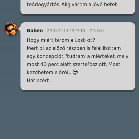
Necroman Mk2
SILENCE
BACKLOG
2026.04.28.
6
p34c3
EXD - EXTRA DIMENSIONAL
TESZT
2026.04.23.
4
p34c3
LITTLE NIGHTMARES VR: ALTERED ECHOES
TESZT
2026.04.23.
3
Bountyy
REANIMAL - ELEMZÉS(PODCAST)
Információk
Oké, értem és elfogadom!