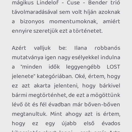
kikacsintás akart lenni - csak amíg Artz
tragikomikus halála tökéletesen illett a
karakteréhez, addig Ilanáról ez már nem
mondható el. Minden esetre bánkódni
olyan nagyon nem fogunk miatta: azt a
keveset, ami benne volt a karakterében
érzésem szerint ennyi idő alatt simán
kihozták - nem véletlen, hogy nem
kapott saját epizódot. Azért vicces, hogy
Jackéket sem nagyon hatotta meg a
dolog.
A fenti tehát egy meglepően elbaszott
dolog volt, de szerencsére volt sok
minden más, ami kárpótoljon érte -
például a befejezés. Én el nem tudtam
képzelni, hogy mi fog történni, de
Desmond szerencsére bizonyította, hogy