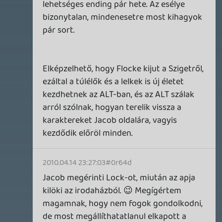
LUFTRAUSERS
BACKLOG
2026.06.12.
Necroman Mk2
HORSES
BACKLOG
2026.05.20.
20
Bountyy
YAKUZA 7 MIÉRT NEM JÁTSZOL VELE?
2026.05.11.
Necroman Mk2
WVG HALL OF FAME 2026 NYERTESEK
2026.05.07.
3