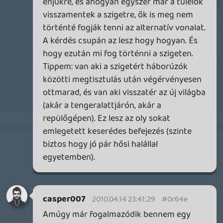
7 napja
2
Necroman Mk2
WRATH OF THE GODS
FREEPLAY
2026.07.22.
1
p34c3
REACH
TESZT
2026.07.10.
2
Necroman Mk2
MECCHA CHAMELEON BLOGTESZT
2026.06.25.
Necroman Mk2