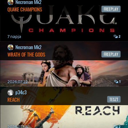
2026.04.03.
4
Necroman Mk2
MY FRIEND PEPPA PIG
BACKLOG
2026.03.29.
2
liquid
MINDEN IDŐK LEGJOBB INTRÓI #2
2026.03.27.
1
liquid
MINDEN IDŐK LEGJOBB INTRÓI #1
2026.03.15.
1