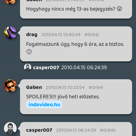
A kérdés csupán az lesz hogy hogyan. És
hogy ezután mi fog történni a szigeten.
Tippem: van aki a szigetért háborúzók
közötti megtisztulás után végérvényesen
ottmarad, és van aki visszatér az új világba
(akár a tengeralattjárón, akár a
repülőgépen). Ez lesz az oly sokat
emlegetett keserédes befejezés (szinte
biztos hogy jó pár hősi halállal
egyetemben).
casper007
2010.04.14 23:41:29
#0r64e
Amúgy már fogalmazódik bennem egy
lehetséges ending pár hete. Az esélye
bizonytalan, mindenesetre most kihagyok
pár sort.
Elképzelhető, hogy Flocke kijut a Szigetről,
ezáltal a túlélők és a lelkek is új életet
kezdhetnek az ALT-ban, és az ALT szálak
arról szólnak, hogyan terelik vissza a