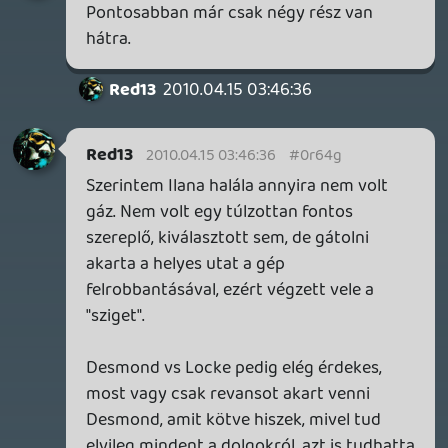
karaktereket Jacob oldalára, vagyis
kezdődik előröl minden.
2010.04.14 23:27:03
#0r64d
Jacob megérinti Lock-ot, miután az apja
kilöki az irodaházból. 😉 Megígértem
magamnak, hogy nem fogok gondolkodni,
de most megállíthatatlanul elkapott a
teóriagyártás. Alig várom a jövő hetet.
Gaben
2010.04.14 23:13:10
#0r64c
Hogy miért bírom a Lost-ot?
Mert pl. az előző részben is felállítottam
egy koncepciót, "tudtam" a miérteket, mely
most 40 perc alatt szertefoszlott. Most
kezdhetem előröl... 😎
Hát ezért.