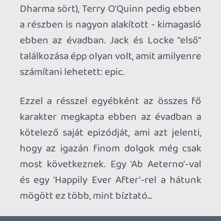
Ahhoz, hogy te is hozzászólj, be kell
jelentkezned!
drag
2010.04.21 22:05:21
#0r64l
Holnap, még nem volt rá időm (mármint a
bejegyzésre).
Gaben
2010.04.21 21:40:59
Gaben
2010.04.21 21:40:59
#0r64k
Hogyhogy nincs még 13-as bejegyzés? 😛
drag
2010.04.15 10:40:49
#0r64j
Fogalmazzunk úgy, hogy 6 óra, az a biztos.
🙂
casper007
2010.04.15 06:24:39