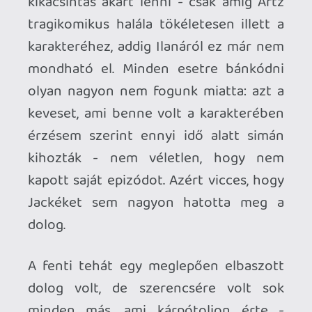
ő itt a főnök. Like a Boss. Meg a LOST is
bizonyította, hogy továbbra is ő a
cliffhangerek királya.
Érdemes még elidőzni egy kicsit a
befejezés felett, az az aprócska mosoly
Desmond arcán, amikor elütötte Locke-
ot ugyanis nagyon sokat jelenthet. A
szigeten ugyebár skót barátunk egy kút
mélyén végezte (nyugalom, aki nézi ezt a
sorozatot, az tudja, hogy nem lesz itt
gond). A nagy kérdés, hogy Desmond
vajon azért tette azt, amit tett, hogy
halálközeli élményt okozzon Locke-nak,
a la Charlie, vagy mert valamilyen -
mifelénk persze egyelőre még nem
kommunikált - módon tisztában van
azzal, hogy mi történik a másik szálon? A
válaszra egy hetet még legalább várnunk