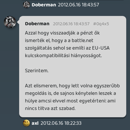
visszakapod.
Doberman
2012.06.15 19:56:30
Doberman
2012.06.15 19:56:30
#0q4wz
Az hogy ki lép be az accountba és mennyi
távolság van a között térben és időben
érdekes módon eddig nem zavarta őket.
Bár játék nem volt az acchoz linkelve, de
gond nélkül tudott tesóm is ki-be lépkedni,
és nem jött semmilyen figyelmeztetés
ezzel kapcsolatban.
Mi is látjuk az a pont ahol az egész
elszaladt az egész a kulcs beloggolás volt.
Ha ugyanis simán csak beveri skype-ba
vagy akárhova és én innen saját kézzel
csinálok mindent, talán nincs ez a
blogpost.
Mellesleg kb legalább 24 óra telt el kulcs
beloggolás és az azt követő én