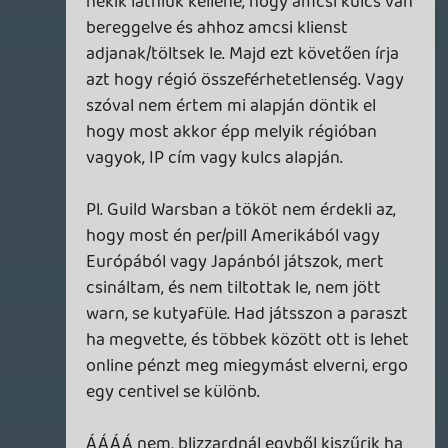
your account on the Service or for a
Game;
sigmavirus1
2012.06.15 08:35:13
#0q4ww
Eleve hülyeség volt amcsi verziót vetetni,
az ottani szervereken EUból játszva még
nagyobb lesz a lag esélye.
Doberman
2012.06.15 07:33:38
#0q4wv
Az eredeti lemezről készült image másolat,
ha ezért Ban jár akkor belefordulok a
kardomba.
axl
2012.06.14 23:04:56
axl
2012.06.14 23:04:56
#0q4wu
"Mi a f*szom az a RMAH?"
Real Money Auction House (fordítás