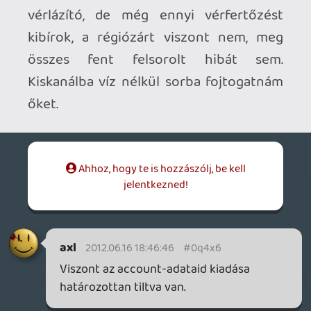
CeXzer
2012.06.16 17:07:11
#0q4x2
Akkor kapsz pénzt, veszel másikat itthon
és csinálsz egy normal accountot. Végülis
ha nem volt rajta semmi más, akkor nem
nagyon buktál, nem?
Doberman
2012.06.16 08:54:33
Doberman
2012.06.16 08:54:33
#0q4x1
Nah megjött a support válasza:
Sajnálattal közlik, hogy az account-t nem
tudják visszaadni inkább a pénzt.
Marad egyelőre a permban. Ugyanis cross
kontinens manőverek teljesen illegálisak.
CeXzer
2012.06.15 20:17:41
#0q4x0
Reméljük, nem permbannal jutalmaznak,
azonosítanak, mint a jogos tulajt és