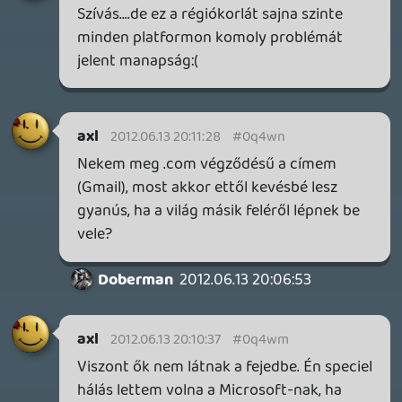
Insect
2012.06.13 19:04:53
Insect
2012.06.13 19:04:53
#0q4w8
Mindezt simán elkerülhetted volna, ha
megveszed a Blizzard online boltjában.
Régiózár meg van és kész.
Bali222
2012.06.13 18:47:17
#0q4w7
Elviekben nem kéne, hogy legyen régiózár,
hisz innen euorópából is fel lehet menni
amerikai és ázsiai szerverekre.
Én arra gondolnék inkább, hogy a
blizzardnál figyelhetik mikor és honnan
lépsz be, simán gondolhatták account
lopásnak a helyzetet.
Szerintem írj a supportnak, wow-os
supportjuk a legkisebb szarságokkal is
foglalkozik, nem hinném, hogy ez egy
megoldhatatlan dolog lenne.