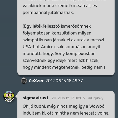
gondolom nem kell)
"Annyi történik most hogy töltöm le az
amerikai DVD iso-t és azt fogom felrakni
nem sokára."
Csak aztán nehogy emiatt kapj egy
permaban-t.
Doberman
2012.06.14 19:48:13
Doberman
2012.06.14 19:48:13
#0q4wt
Mi a f*szom az a RMAH? Egy kicsit had
legyek már hülye, mivel sikeresen
elkerültem az összes létező hírt, (még oldi
a te cikkedet se olvastam el, sőt azt se
tudtam hogy mennyi pontot adtál, meg
mint mondtak rá a világsajtóban. (sajna
címke miatt látom a pontot meg
mindent)).