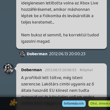
Az meg, hogy nem volt sokáig az
országban a játékból az nem a blizzard
hibája, hanem a töketlen magyar
forgalmazóé, ha nem rendelnek eleget,
akkor persze, hogy nincs....
Necroman Mk2
QUAKE CHAMPIONS
FREEPLAY
5 napja
2
Necroman Mk2
WRATH OF THE GODS
FREEPLAY
2026.07.22.
1
p34c3
REACH
TESZT