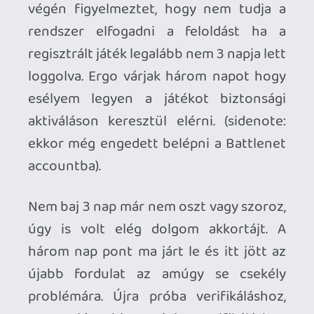
mert komoly visszaélések történtek, amit
ők már nem tűrhettek tovább. És tényleg
bezárták!
Agyérgörcs 2.
Azt nem értem hogy a minőségirányítási
szakember hogy nem ugrott ki az
ablakon amikor ilyen faszság régiózárt
csináltak és nem szóltak az embereknek.
Az hogy net kell hozzá már önmagában is
vérlázító, de még ennyi vérfertőzést
kibírok, a régiózárt viszont nem, meg
összes fent felsorolt hibát sem.
Kiskanálba víz nélkül sorba fojtogatnám
őket.
Ahhoz, hogy te is hozzászólj, be kell