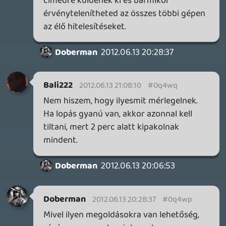
lesznek különböző verziók.
Insect
2012.06.13 19:38:10
Doberman
2012.06.13 19:43:52
#0q4wc
Megy a support a létező összes vonalon,
már volt személyes megkeresés levélben
részükről. Igazolványokat kérnek meg
társait, van remény legalább.
Az viszont, hogy se szó se beszéd kizárnak
mindenféle bizonyosság nélkül
megdöbbentő. Ha nincs normális support
akkor lehúztam budin a pénzt, mindezt
azért mert egy rugalmatlan online
felületen kell minden szemetet
rendeznem.
Insect
2012.06.13 19:38:10
#0q4wb
RMAH