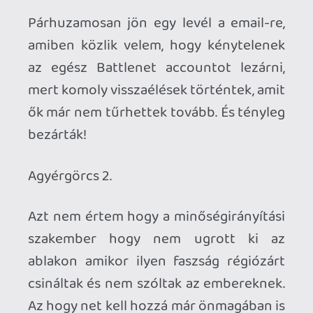
axl
2012.06.16 18:22:33
axl
2012.06.16 18:22:33
#0q4x4
Ha a "zseniális kiszolgálás" alatt azt érted,
hogy a regisztráláskor általad is
elfogadott feltételek szerint jártak el,
akkor valóban. 😛
Elismerhetnéd végre, hogy ez most a te
sarad volt...
Doberman
2012.06.16 17:18:02
Doberman
2012.06.16 17:18:02
#0q4x3
Naja, ez lesz, pedig a zseniális kiszolgálás
után kedvem támadt volna letorrentezni
és feltört verziót játszani, csak amiatt
hogy a lelkiismeretem megnyugodjon. 😛
CeXzer
2012.06.16 17:07:11