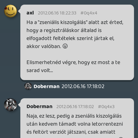
magyarországi belépésem között. Sőt a
klienst is blizzard honlapjáról töltöttem le,
nehogy kettéálljon a fülük. Tehát elvileg
nekik látniuk kellene, hogy amcsi kulcs van
bereggelve és ahhoz amcsi klienst
adjanak/töltsek le. Majd ezt követően írja
azt hogy régió összeférhetetlenség. Vagy
szóval nem értem mi alapján döntik el
hogy most akkor épp melyik régióban
vagyok, IP cím vagy kulcs alapján.
Pl. Guild Warsban a tököt nem érdekli az,
hogy most én per/pill Amerikából vagy
Európából vagy Japánból játszok, mert
csináltam, és nem tiltottak le, nem jött
warn, se kutyafüle. Had játsszon a paraszt
ha megvette, és többek között ott is lehet
online pénzt meg miegymást elverni, ergo
egy centivel se különb.
ÁÁÁÁ nem, blizzardnál egyből kiszűrik ha
valakinek már a szeme furcsán áll, és
permbannal jutalmaznak.