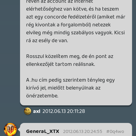
axl
2012.06.13 19:32:49
axl
2012.06.13 19:32:49
#0q4wa
Mondjuk ilyen esetekben (ismételt
belépések a világ távoli pontjairól, rövid
időn belül) a Valve is szó nélkül zárol.
Standard biztonsági eljárás, elvileg a
support simán meg tudja oldani.
Viszont a régiózár szerintem is baromság.
Eleve miért nem mindegy nekik, hogy
honnan veszed meg a játékukat? A pénz
ugyanoda áramlik be, csak más
csatornákon keresztül...
Doberman
2012.06.13 19:16:18
#0q4w9
Doboz kell, ha az ég leszakad akkor is, nem
mellesleg meg itt 60 euro 16K forint,
odakint 60 usd, az meg nem ugyanaz.