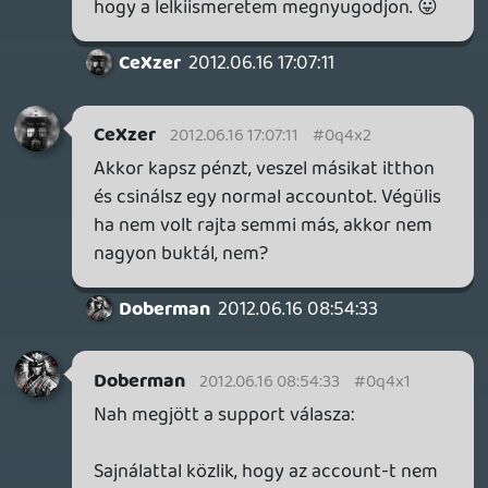
(Egy játékfejlesztő ismerősömnek
folyamatosan konzultálom milyen
szimpatikusan járnak el az urak a messzi
USA-ból. Amire csak sommásan annyit
mondott, hogy: Sony komplexusban
szenvednek egy ideje, mert azt hiszek,
hogy mindent megtehetnek, pedig nem )
CeXzer
2012.06.15 16:49:37
sigmavirus1
2012.06.15 17:06:06
#0q4wy
Oh jó tudni, még nincs meg így a WoWból
indultam ki, ott mintha nem lehetett volna.
CeXzer
2012.06.15 16:49:37
CeXzer
2012.06.15 16:49:37
#0q4wx
Azzal nincs gond, kiválasztja, hogy EU-n
akar játszani és kész.