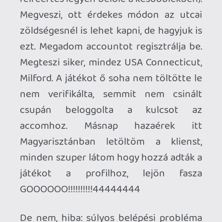
Agyérgörcs1
De segít a support, szerezzem vissza az
accountot, pár 5 sor kitöltéssel. Szuper
minden kérdésre tudom a választ, jajj de a
végén figyelmeztet, hogy nem tudja a
rendszer elfogadni a feloldást ha a
regisztrált játék legalább nem 3 napja lett
loggolva. Ergo várjak három napot hogy
esélyem legyen a játékot biztonsági
aktiváláson keresztül elérni. (sidenote:
ekkor még engedett belépni a Battlenet
accountba).
Nem baj 3 nap már nem oszt vagy szoroz,
úgy is volt elég dolgom akkortájt. A
három nap pont ma járt le és itt jött az
újabb fordulat az amúgy se csekély