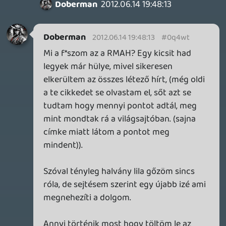
axl
2012.06.13 20:11:28
#0q4wn
Nekem meg .com végződésű a címem
(Gmail), most akkor ettől kevésbé lesz
gyanús, ha a világ másik feléről lépnek be
vele?
Doberman
2012.06.13 20:06:53
axl
2012.06.13 20:10:37
#0q4wm
Viszont ők nem látnak a fejedbe. Én speciel
hálás lettem volna a Microsoft-nak, ha
ideiglenesen letiltotta volna az Xbox Live
hozzáférésemet, amikor máshonnan
léptek be a fiókomba és levásárolták a
teljes keretemet...
Nem buksz el semmit, ha korrektül tudod
igazolni magad.
Doberman
2012.06.13 20:00:23