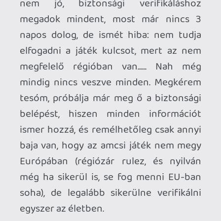
jelentkezned!
axl
2012.06.16 18:46:46
#0q4x6
Viszont az account-adataid kiadása
határozottan tiltva van.
Doberman
2012.06.16 18:43:57
Doberman
2012.06.16 18:43:57
#0q4x5
Azzal hogy visszaadják a pénzt ők
ismerték el, hogy a a battle.net
szolgáltatás sehol se említi az EU-USA
kulcskompatibilitási hiányosságot.
Szerintem.
Azt elismerem, hogy lett volna egyszerűbb
megoldás is, de sajnos kénytelen leszek a
hülye amcsi elvvel most egyetérteni: ami
nincs tiltva azt szabad.