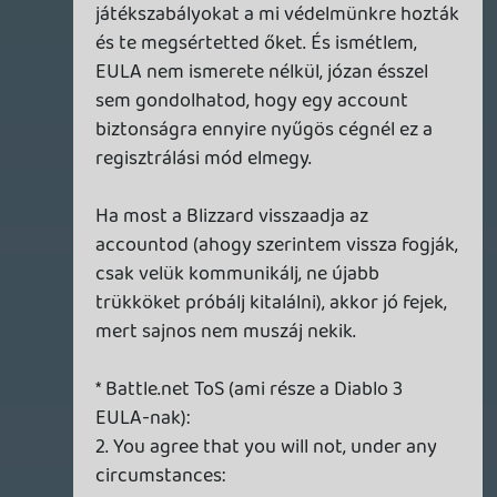
klienst egy accounthoz, majd utána a világ
másik feléről belépnek, akkor én is azonnal
vizsgálnám a szituációt.
2) Ha eddig vártál, igazán megérte volna
még egy picit várni: a normálisan EU-s
accountra beregisztrált EU-s Diablo III
használható minden régióban, játszhatsz
EU-s, ázsiai vagy amerikai szervereken
egyaránt. RMAH-t nyilván a saját
régiódnak megfelelőt érhetsz el.
(Mellékesen: ha visszaszerzed az accot, és
EU-s szerverre elkavarodsz valahogyan,
akkor erősen ajánlom az Authenticator
vásárlását, mert anélkül még több gondba
fogsz ütközni : D)
Doberman
2012.06.13 19:16:18
axl
2012.06.13 21:16:59
#0q4wr
Szerintem az a legjobb megoldás (az