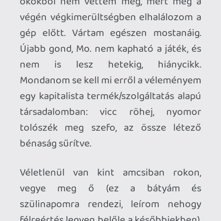
Megteszi siker, mindez USA Connecticut,
Milford. A játékot ő soha nem töltötte le
nem verifikálta, semmit nem csinált
csupán beloggolta a kulcsot az
accomhoz. Másnap hazaérek itt
Magyarisztánban letöltöm a klienst,
minden szuper látom hogy hozzá adták a
játékot a profilhoz, lejön fasza
GOOOOOO!!!!!!!!!!44444444
De nem, hiba: súlyos belépési probléma
lépett fel. Gyanús esemény történt
ugyanis, olyasvalaki próbált
belépni/verifikálni az account-l aki nem
megfelelő személy. (Megváltoztattam a
belépési szokásomat; ezt így konkrétan -
hogy én mi? Most lépnék be először a
játékba). És ideiglenesen lezárja a D3
hozzáférést.