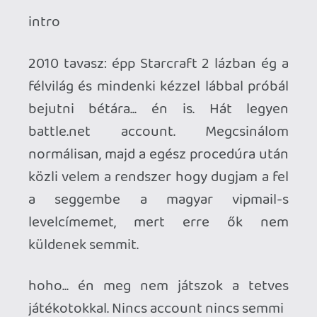
bejutni bétára... én is. Hát legyen
battle.net account. Megcsinálom
normálisan, majd a egész procedúra után
közli velem a rendszer hogy dugjam a fel
a seggembe a magyar vipmail-s
levelcímemet, mert erre ők nem
küldenek semmit.
hoho... én meg nem játszok a tetves
játékotokkal. Nincs account nincs semmi
2012 tavasz Diablo 3 béta eljut nyílt
szintre, minden idióta bejuthat, hurrá ott
a helyem. Hmm... megint kellene account,
ami már egyszer elbukott. Megpróbáljuk
még egyszer, hátha az a 2 év nem a
semmire forgott el. Újabb hiba: az email
cimre már valaki regisztrált accountot.
Igen csak érdekes lenne, mert az szinte