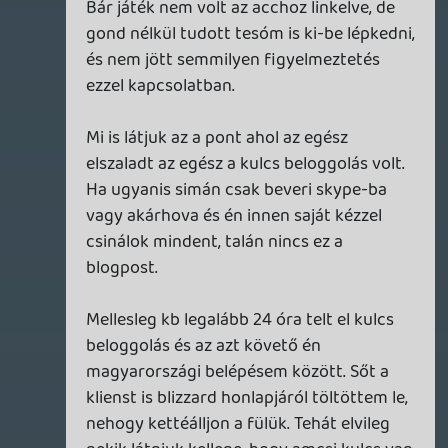
Szal én is aszondom, hogy itt te hibáztál,
pedig mostanában nagyon nem vagyok
nagy barátja a Blizzardnak, de ezeket a
játékszabályokat a mi védelmünkre hozták
és te megsértetted őket. És ismétlem,
EULA nem ismerete nélkül, józan ésszel
sem gondolhatod, hogy egy account
biztonságra ennyire nyűgös cégnél ez a
regisztrálási mód elmegy.
Ha most a Blizzard visszaadja az
accountod (ahogy szerintem vissza fogják,
csak velük kommunikálj, ne újabb
trükköket próbálj kitalálni), akkor jó fejek,
mert sajnos nem muszáj nekik.
* Battle.net ToS (ami része a Diablo 3
EULA-nak):
2. You agree that you will not, under any
circumstances:
2.5 let any third party (except for a minor
as stipulated under Section 4 below) use