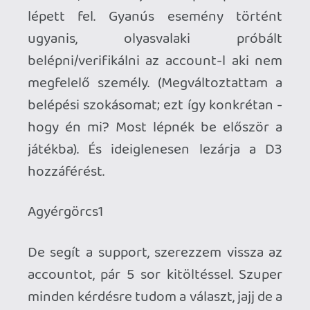
problémára. Újra próba verifikáláshoz,
nem jó, biztonsági verifikáláshoz
megadok mindent, most már nincs 3
napos dolog, de ismét hiba: nem tudja
elfogadni a játék kulcsot, mert az nem
megfelelő régióban van...... Nah még
mindig nincs veszve minden. Megkérem
tesóm, próbálja már meg ő a biztonsági
belépést, hiszen minden információt
ismer hozzá, és remélhetőleg csak annyi
baja van, hogy az amcsi játék nem megy
Európában (régiózár rulez, és nyilván
még ha sikerül is, se fog menni EU-ban
soha), de legalább sikerülne verifikálni
egyszer az életben.
Párhuzamosan jön egy levél a email-re,
amiben közlik velem, hogy kénytelenek
az egész Battlenet accountot lezárni,