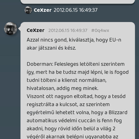
Szóval tényleg halvány lila gőzöm sincs
róla, de sejtésem szerint egy újabb izé ami
megnehezíti a dolgom.
Annyi történik most hogy töltöm le az
amerikai DVD iso-t és azt fogom felrakni
nem sokára. Amcsi játék amcsi kulccsal. A
support ma még nem reagált, elmondásuk
szerint 24h ticket-t kaptam a probléma
orvoslására náluk. Az ma olyan éjfélkörül
lejár.
Authenticator, az tudom mi és zsigerből el
szeretném kerülni.
Még többet várni??, mielőtt megléptem
volna ezt a bonyolult mizériát körbejártam
a helyi boltokat tájékoztatásért, és voltak
olyan kedvesek megbiztatni azzal, hogy a
május 30.-g beérkezett előrendeléséket
tudják majd teljesíteni Június 15-re KáBé,
ha épp minden klappol, aki utána szeretné
megvásárolni boltban dobozos formában