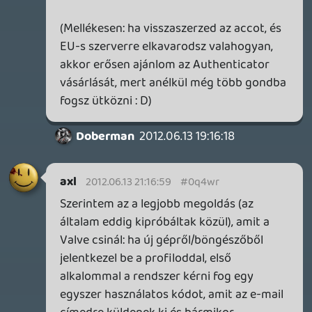
Doberman
2012.06.13 19:43:52
Doberman
2012.06.13 19:51:10
#0q4wf
2 fajta verzió bizonyára van, mert nem
hivatalosan az kavarta be az egész
córeszt. Usa kód nem ment az általam
letöltött EU klinessel.
axl
2012.06.13 19:49:34
#0q4we
Egyébként szerintem az is baromság. 😃
Insect
2012.06.13 19:38:10
Bali222
2012.06.13 19:45:22
#0q4wd
RMAH-t a battlenet accountodban
beállított ország szerinti régióban éred el.
Volt eről a régiózárról valami hivatalos info
amúgy? Pont azt hangoztatták, release
előtt, hogy mivel a menüben állíthatod,
hogy melyik régiót éred el, ezért nem