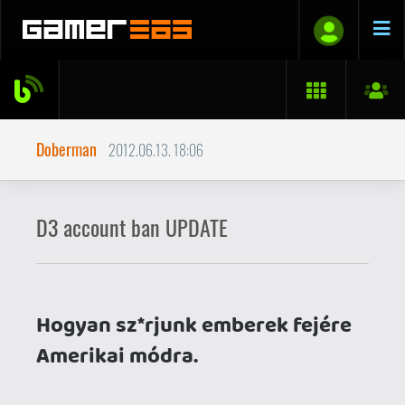
Doberman
2012.06.13. 18:06
D3 account ban UPDATE
Hogyan sz*rjunk emberek fejére
Amerikai módra.
intro
2010 tavasz: épp Starcraft 2 lázban ég a
félvilág és mindenki kézzel lábbal próbál