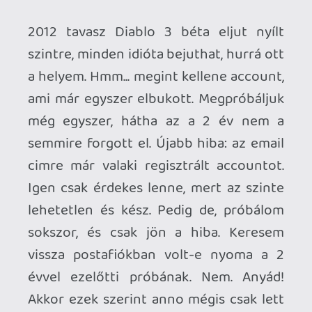
lehetetlen és kész. Pedig de, próbálom
sokszor, és csak jön a hiba. Keresem
vissza postafiókban volt-e nyoma a 2
évvel ezelőtti próbának. Nem. Anyád!
Akkor ezek szerint anno mégis csak lett
accountom, de valami csillagegyüttállás
miatt megrekedt a gravitáció mentes
térben. Paradoxon, de már megszoktam
hogy derült égből jön mindig a paritás
hiba. Vajon mit adtam meg jelszónak?? Ki
kellene találni. Hát mint a Mátrixban
amikor Morpheust bedrogozzák. Na pont
úgy csináltam alfa agyhullámokból bétát
saját magamnak. Meg lett a jelszó hurrá
beenged a az account, mehet a béta.
Május 15.
Ugye megjelent a játék. Biztonsági