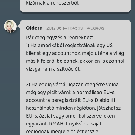
Doberman
2012.06.13 19:51:10
Ray
2012.06.13 19:58:10
#0q4wh
Hátbazze....értem a háborodást, de vedd
figyelembe,hogy Te akartad kijátszani a
log-protokollt!
Azé' erre gondolom kínosan ügyelnek.....
axl
2012.06.13 19:51:56
#0q4wg
Igazából "a te védelmedben" tettek így.
Mert ha nem zárolják automatikusan,
hanem előzetesen egyeztetnek veled,
akkor ha esetleg tényleg illetéktelen
hozzáférés történt és mondjuk
bankkártyaadatokat is megadtál...
Valószínűleg pont emiatt van normális
support, egyébként.