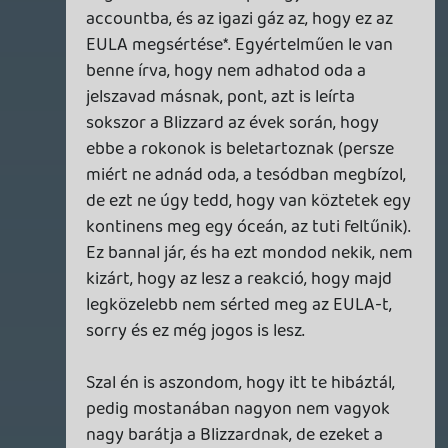
az nyaljon sót, vagy esetleg álljon féllábon.
És nehogy azt gondoljam, hogy egy pesti
cég majd leküldi nekem hamarabb, mert
porzik a raktár, nincs, nem is lesz jó sokáig.
Meg ilyenek. Szerinted?
Ez konkrétan nem Bliz hibája, az viszont
már igen, hogy az összes többi szabályos
megoldás valahogy mégse szabályos.
Nem tudom sikerül-e normális elmondani.
Amikorra már lett volna esélyem
bebizonyítani, hogy én tényleg megvettem
a játékot, mert beírom a key első 6 jegyét
(és ők hajlandóak elfogadni azt, a k*rva 3
napos szabályuk miatt), már kompletten
kizárnak a rendszerből.
Oldern
2012.06.14 11:45:19
#0q4ws
Pár megjegyzés a fentiekhez:
1) Ha amerikából regisztrálnak egy US