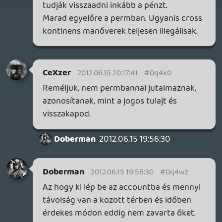
Doberman: Felesleges letölteni szerintem
így, mert ha be tudsz majd lépni, le is fogod
tudni tölteni a klienst normálisan,
hivatalosan, addig meg minek.
Viszont ott nagyon eltoltad, hogy a tesód
regisztrálta a kulcsot, az szerintem
egyértelmű lehetett volna, hogy a Blizzard
automatikus védelmi cuccán is fenn fog
akadni, hogy rövid időn belül a világ 2
végéről akarnak belépni ugyanabba az
accountba, és az igazi gáz az, hogy ez az
EULA megsértése*. Egyértelműen le van
benne írva, hogy nem adhatod oda a
jelszavad másnak, pont, azt is leírta
sokszor a Blizzard az évek során, hogy
ebbe a rokonok is beletartoznak (persze
miért ne adnád oda, a tesódban megbízol,
de ezt ne úgy tedd, hogy van köztetek egy
kontinens meg egy óceán, az tuti feltűnik).
Ez bannal jár, és ha ezt mondod nekik, nem
kizárt, hogy az lesz a reakció, hogy majd
legközelebb nem sérted meg az EULA-t,
sorry és ez még jogos is lesz.