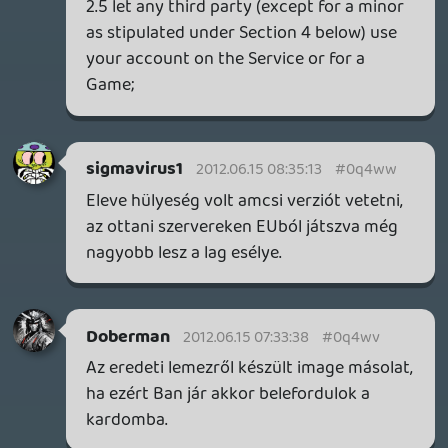
általam eddig kipróbáltak közül), amit a
Valve csinál: ha új gépről/böngészőből
jelentkezel be a profiloddal, első
alkalommal a rendszer kérni fog egy
egyszer használatos kódot, amit az e-mail
címedre küldenek ki és bármikor
érvénytelenítheted az összes többi gépen
az élő hitelesítéseket.
Doberman
2012.06.13 20:28:37
Bali222
2012.06.13 21:08:10
#0q4wq
Nem hiszem, hogy ilyesmit mérlegelnek.
Ha lopás gyanú van, akkor azonnal kell
tiltani, mert 2 perc alatt kipakolnak
mindent.
Doberman
2012.06.13 20:06:53
Doberman
2012.06.13 20:28:37
#0q4wp
Mivel ilyen megoldásokra van lehetőség,