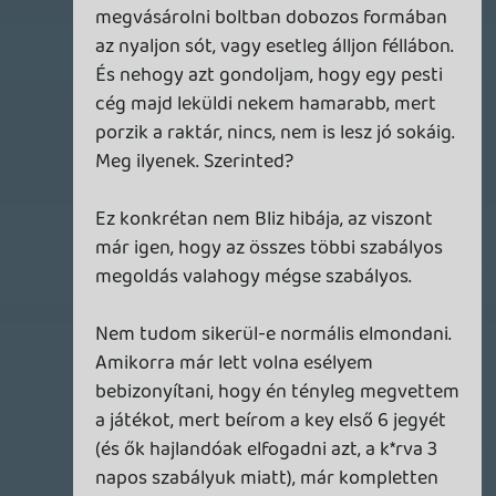
imént loptam. És engem ne állítson meg
holmi önjelölt bíró..
A sok lépcsős account leépítés teljesen
rossz. A rendszer nem kínál megoldást
(nem véd), kötelező jelleggel elbuksz,
bármint tettél.
axl
2012.06.13 19:51:56
Bali222
2012.06.13 19:58:57
#0q4wi
Ha a profilodhoz hozzá lett adva akkor
bent a battlenet profilodban ami klienst
felkinál letöltésre azzal mennie kell.
Szerintem a hiba az account lopás
gyanúval lesz. Amerikai ip-ről lett
beregelve a diablo, te meg nem sokkal
utána magyarról akartad tolni. Nem egy
mindennapi dolog azért valljuk be. És az
esetek 99%-ban az account lopás pont így
néz ki.