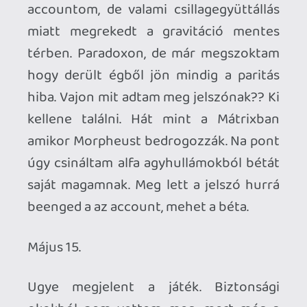
okokból nem vettem meg, mert még a
végén végkimerültségben elhalálozom a
gép előtt. Vártam egészen mostanáig.
Újabb gond, Mo. nem kapható a játék, és
nem is lesz hetekig, hiánycikk.
Mondanom se kell mi erről a véleményem
egy kapitalista termék/szolgáltatás alapú
társadalomban: vicc röhej, nyomor
tolószék meg szefo, az össze létező
bénaság sűrítve.
Véletlenül van kint amcsiban rokon,
vegye meg ő (ez a bátyám és
szülinapomra rendezi, leírom nehogy
félreértés legyen belőle a későbbiekben).
Megveszi, ott érdekes módon az utcai
zöldségesnél is lehet kapni, de hagyjuk is
ezt. Megadom accountot regisztrálja be.