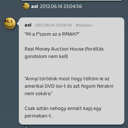
révén az account az internet
elérhetőséghez van kötve, és ha teszem
azt egy concorde fedélzetéről (amiket már
rég kivontak a forgalomból) netezek
elvileg még mindig szabályos vagyok. Kicsi
rá az esély de van.
Rosszul közelítem meg, de én pont az
ellenkezőjét tartom reálisnak.
A .hu cím pedig szerintem tényleg egy
kirívó jel, mielőtt belenyúlnak az
önérzetembe.
axl
2012.06.13 20:11:28
GeneraL_XTX
2012.06.13 20:24:55
#0q4wo
Szívás....de ez a régiókorlát sajna szinte
minden platformon komoly problémát
jelent manapság:(