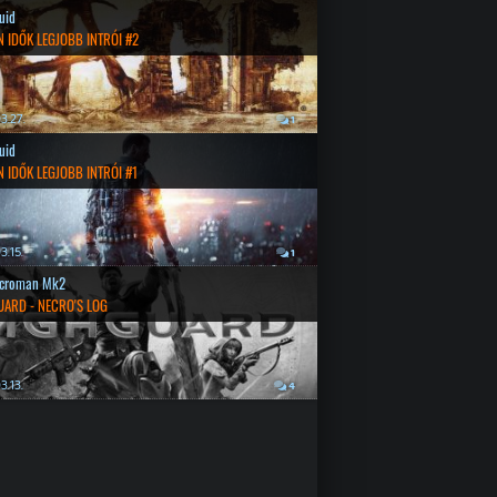
quid
 IDŐK LEGJOBB INTRÓI #2
3.27.
1
quid
 IDŐK LEGJOBB INTRÓI #1
3.15.
1
croman Mk2
UARD - NECRO'S LOG
3.13.
4