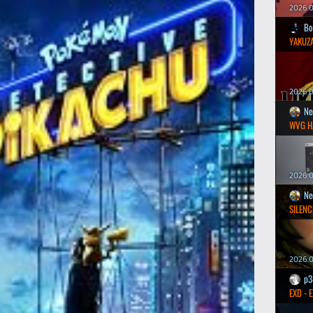
2026.0
Bo
YAKUZA
2026.05
Ne
WVG H
2026.0
Ne
SILENC
2026.0
p3
EXD - 