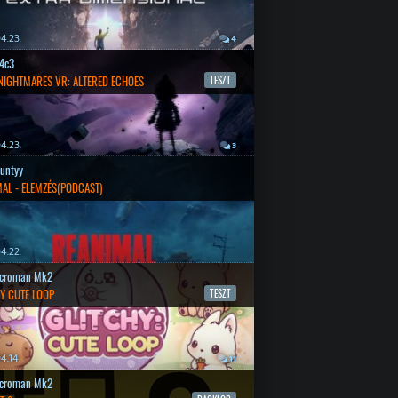
4.23.
4
4c3
 NIGHTMARES VR: ALTERED ECHOES
TESZT
4.23.
3
untyy
AL - ELEMZÉS(PODCAST)
4.22.
croman Mk2
Y CUTE LOOP
TESZT
4.14.
11
croman Mk2