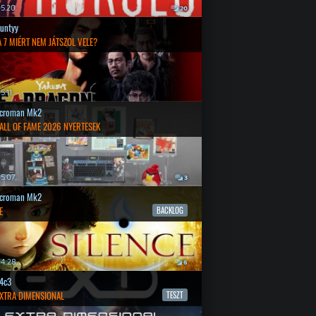
5.20.
20
untyy
 7 MIÉRT NEM JÁTSZOL VELE?
.11.
croman Mk2
ALL OF FAME 2026 NYERTESEK
5.07.
3
croman Mk2
E
BACKLOG
4.28.
6
4c3
EXTRA DIMENSIONAL
TESZT