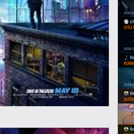
2026.0
p3
LITTLE
2026.0
Bo
REANIM
2026.0
Ne
GLITCH
2026.0
Ne