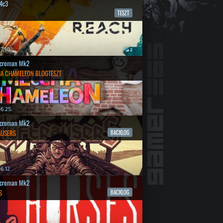
4c3
TESZT
7.10.
2
croman Mk2
A CHAMELEON BLOGTESZT
6.25.
croman Mk2
AUSERS
BACKLOG
6.12.
croman Mk2
S
BACKLOG