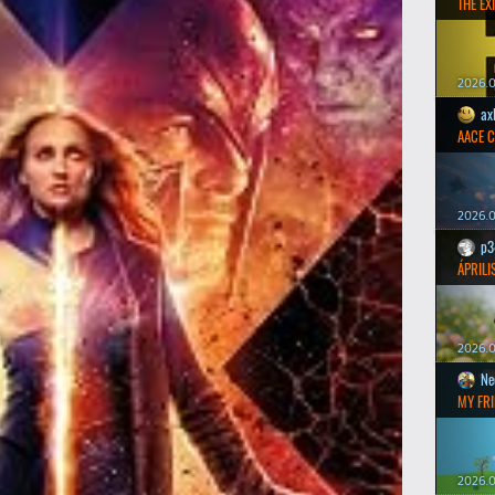
THE EXI
2026.0
ax
AACE 
2026.0
p3
ÁPRILI
2026.0
Ne
MY FRI
2026.0