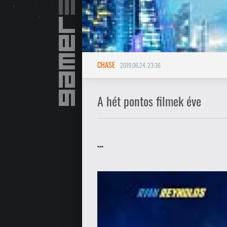
CHASE
2019.06.24. 23:36
A hét pontos filmek éve
...