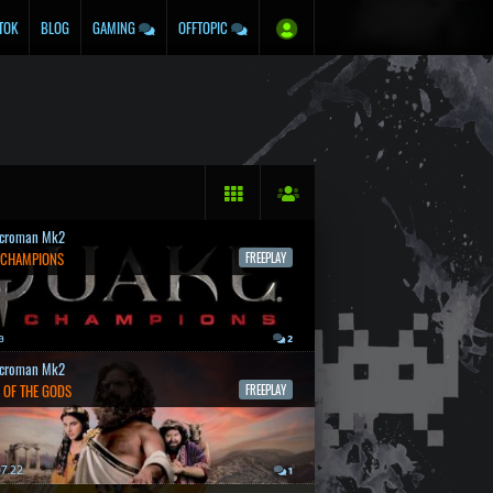
TOK
BLOG
GAMING
OFFTOPIC
croman Mk2
 CHAMPIONS
FREEPLAY
a
2
croman Mk2
 OF THE GODS
FREEPLAY
7.22.
1