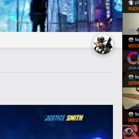
p3
REACH
2026.0
Ne
MECCH
2026.0
Ne
LUFTR
2026.0
Ne
HORSE