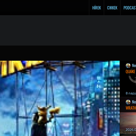
HÍREK
CIKKEK
PODCAS
Ne
QUAKE
8 napj
Ne
WRATH
2026.0