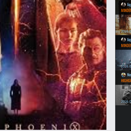
li
MINDEN
2026.0
li
MINDEN
2026.0
Ne
HIGHG
2026.0