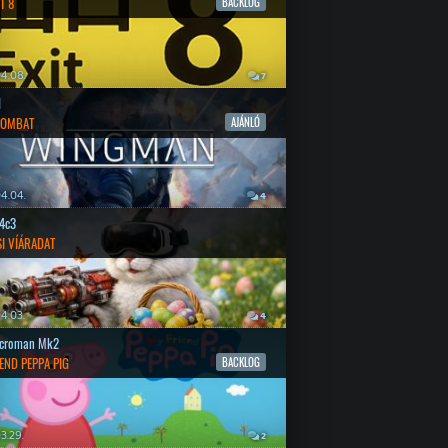
T 8
BACKLOG
4.08.
7
l
COMBAT
AJÁNLÓ
4.04.
4
4c3
SI VÍÁRADAT
4.03.
4
croman Mk2
END PEPPA PIG
BACKLOG
3.29.
2