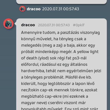
p34c3
LITTLE NIGHTMARES VR: ALTERED ECHOES
TESZT
2026.04.23.
3
Bountyy
REANIMAL - ELEMZÉS(PODCAST)
2026.04.22.
Necroman Mk2
GLITCHY CUTE LOOP
TESZT
2026.04.14.
11
Necroman Mk2
THE EXIT 8
BACKLOG