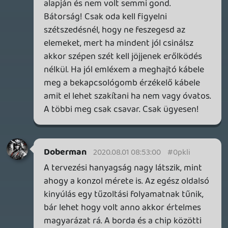
🙂 Külön öröm a válaszod!
Menet közben a gép hangos annyira, hogy
már nekem fájt kínozni szegény masinát,
ezért mindig inkább kikapcsoltam. Sose
fagyott ki vagy hasonlók, ezért szerintem
egy minőségi paszta megoldja, olyan ami
fém tartalmú.
Videókat néztem értem miről van szó.
Azokat PCnél kupaknak hívják, amit
hasonló rituálisan kell eltávolítani.
Felmelegítés, és vékony pengével alá
nyúlva körbevágni felszedni. A vonatkozó
YT bemutatókon nézem, hogy mennyire
hitvány az egész belső rendszer, pl egy
modern konzoléhoz képes. Két külön
egység CPU, GPU külön, én nem csodálom,
hogy ezek nem tartósak. Maga az a kupak,
meg aztán nagyon legalja megoldás
szintén a modern technológiához képest.
Ezt látva, és hogy a gyári paszták is
prosztó minőségűek én automatikusan 1