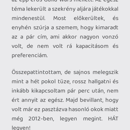
YLEd-t dob utána kaputt konyec firma. -
Szép! És akkor most mi van?
Nézem YT a szereld magad opciókat, nem
mondom hogy bonyolult, menne. Az
egyik videó végén azonban, mondják,
hogy valóban elő tud fordulni a hiba, ami
szívás, bár nem a világvége, és még akkor
is vannak lehetőség, ami után felhőtlenül
játszhatjuk kedvenc PS3 játékainkat:
Kedvenc micsodákat?. Gépház állj!. Van kb
6 játék amit ki tudnék pörgetni, hajlandó
lennék rá most időt szakítani, ezek:
ICO
Shadow of the Colossus