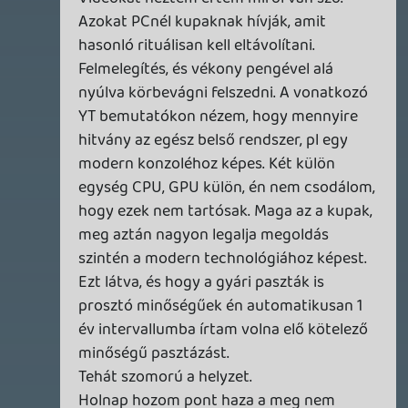
2026.07.10.
2
Necroman Mk2
MECCHA CHAMELEON BLOGTESZT
2026.06.25.
Necroman Mk2
LUFTRAUSERS
BACKLOG
2026.06.12.
Necroman Mk2
HORSES
BACKLOG
2026.05.20.
20
Bountyy
YAKUZA 7 MIÉRT NEM JÁTSZOL VELE?