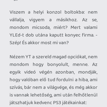
James Bond - Everything or Nothing
Prince of Persia trilógia
Full Auto, Battlelines
A régi PS2 játékok és emlékek, amennyire
tudtak már megszépültek, ezek amik
kimaradtak akkor ott nem véletlenül
maradtak ki az egészen biztos. Az egész
pasztázást értelmetlennek tartom így, de
akkor mégis ott lesznek ezek a gamék,
amikért feleslegesen adtam pénzt. A gép
ráadásul melegedése miatt, még a piaci
árat se éri el, ha még maradt neki
egyáltalán valami. A játékok meg a vakok
szentegyházára maradna.
Ki mit csinálna?