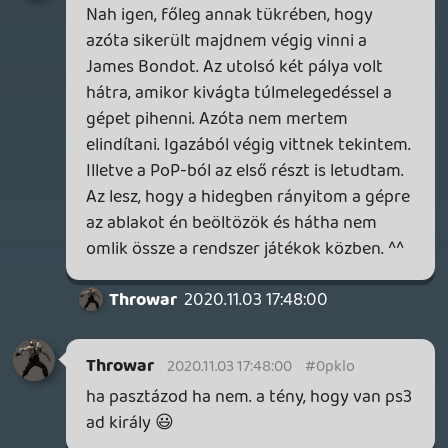
azt megköszönöm ismét. És köszi
mindenkinek aki bátorított!!
miqlad6
2020.08.01 20:04:07
Insect
2020.08.02 15:11:54
#0pklk
Szintén pasztáztam a sajátomat(slim),
azóta is problémamentes, csak halkabb
lett.
miqlad6
2020.08.01 20:04:07
#0pklj
Én pasztáztam már újra ps3-at yt videó
alapján és nem volt semmi gond.
Bátorság! Csak oda kell figyelni
szétszedésnél, hogy ne feszegesd az
elemeket, mert ha mindent jól csinálsz
akkor szépen szét kell jöjjenek erőlködés
nélkül. Ha jól emléxem a meghajtó kábele
meg a bekapcsológomb érzékelő kábele
amit el lehet szakítani ha nem vagy óvatos.
A többi meg csak csavar. Csak ügyesen!