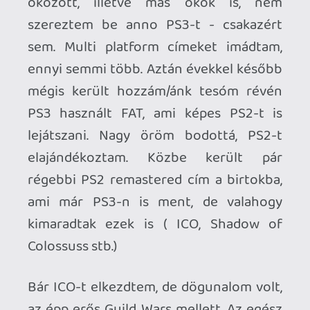
az épp erős Guild Wars mellett. Az egész
téma lekerült a szekrény aljára játékokkal
mindenestül. Most előkerültek, és
enyhén szúrja a szemem, hogy kimaradt
az a pár cím, ami akkor nagyon vonzó
volt, de nem volt rá kapacitásom és
preferenciám.
Összepattintottam, de sajnos melegszik
mint a hét pokol tüze, rossz hallgatni és
inkább kikapcsoltam pár perc után, nem
ért annyit az egész. Majd bevillant, hogy
volt már ez pasztázva hasonló okok miatt
még 2012-ben, legyen megint. HÁT
legyen!
Viszem a helyi konzol boltokba: nem
vállalja, vigyem a másikhoz. Az se,
mondom micsoda, miért? Mert valami