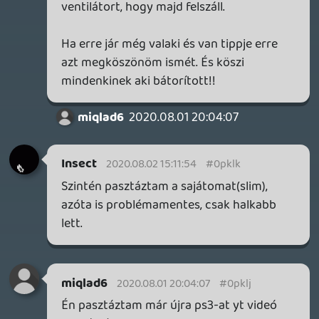
után tönkremennek. A melegedés a ps3-
nál pedig sajnos tervezési hanyagság, az
eleve forrósodó chipeket még a szintén
pocsék hatásfokú belső táp is hevíti. 😞 Én
amúgy azt tervezem, hogy a nálam lévő
öt(!) Ps3-ból szerelek össze egy olyat, ahol
minden értelmes modifikációt
végrehajtok; amint megfelelő megoldást
találtam a táp cseréjére (kisebbet,
minőségibbet kell rá forrasztani, csak még
nem néztem utána rendesen). Azért
említettem az emulációt, mert az utóbbi
időben egész szépen haladnak pl. az rpcs3
projekttel is, hátha. Plusz én személy
szerint a ps3 kontrollerrel sem vagyok
kibékülve, szóval xbox kontival
kényelmesebb a pc-t összehozni. 😉
Doberman
2020.07.31 20:21:50
Doberman
2020.07.31 20:21:50
#0pklg
Sejj, mennyi cikkedet olvastam én egykor.