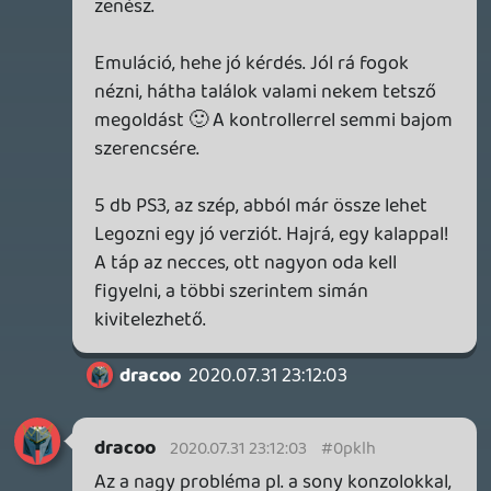
dracoo
2020.07.31 00:57:43
#0pklf
Amennyire tudom, a pasztázás viszonylag
könnyű művelet, ha tényleg csak a
melegedés (meg a zaj) a baja, akkor egy
próbát mindenképp megér. A yellow light
of death (ylod) sok régi fat ps3-nál
előfordul, ráadásul ez egy általános
hardverhiba, tehát nem egyértelműen jelzi
a tényleges problémát. Másfél éve kb.
kiderült, hogy legtöbbször a lapon lévő
nec/tokin cap-ek mennek tönkre, azokat
megbízható cap-ekre (mi ezeknek a
magyar neve) cserélni viszont már
bonyolultabb művelet. Egy szó mint száz,
ha "csak" pasztázás és takarítás megoldja,
akkor bátorítalak, van sok jó online
útmutató.
A másik megoldás, ha van bika pc-d, akkor
az emuláció.