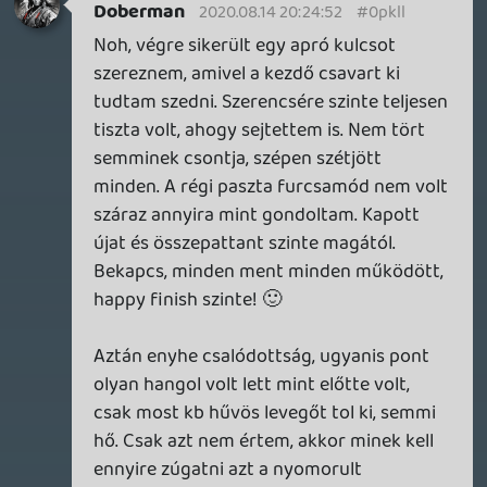
PS2 után nagyon furcsa döntéseket
hoztak, ugye az eredeti E3 bemutatóra
hozott bumeráng kontroller szintén
zenész.
Emuláció, hehe jó kérdés. Jól rá fogok
nézni, hátha találok valami nekem tetsző
megoldást 🙂 A kontrollerrel semmi bajom
szerencsére.
5 db PS3, az szép, abból már össze lehet
Legozni egy jó verziót. Hajrá, egy kalappal!
A táp az necces, ott nagyon oda kell
figyelni, a többi szerintem simán
kivitelezhető.
dracoo
2020.07.31 23:12:03
dracoo
2020.07.31 23:12:03
#0pklh
Az a nagy probléma pl. a sony konzolokkal,
hogy nagyon olcsón gyártják le őket,
vacak alkatrészekkel, nem csoda, ha pár év