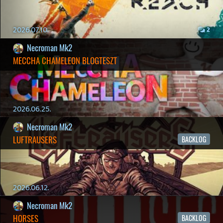
19 éve videójáték minden nap! Copyright 365 Media Kft
Impresszum
|
Hirdetési ajánlatunk
|
Felhasználási feltételek
|
Adatvédelmi elveink
|
Sütik
Hírek
|
Cikkek
|
Podcastok
|
Blogok
|
Gaming Fórum
|
Offtopic Fórum
RSS
|
Blog RSS
|
Podcast RSS
|
Instagram
|
Youtube
|
Facebook
|
Twitter
|
Patreon