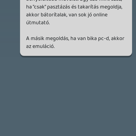
2026.04.08.
7
axl
AACE COMBAT
AJÁNLÓ
2026.04.04.
4
p34c3
ÁPRILISI VÍÁRADAT
2026.04.03.
4
Necroman Mk2
MY FRIEND PEPPA PIG
BACKLOG
2026.03.29.
2
liquid
MINDEN IDŐK LEGJOBB INTRÓI #2