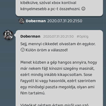
Necroman Mk2
QUAKE CHAMPIONS
FREEPLAY
7 napja
2
Necroman Mk2
WRATH OF THE GODS
FREEPLAY
2026.07.22.
1
p34c3
REACH
TESZT