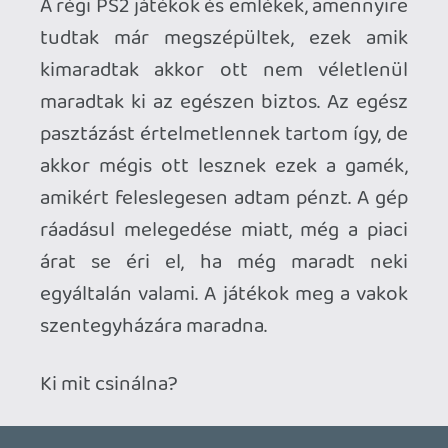
Ahhoz, hogy te is hozzászólj, be kell
jelentkezned!
Doberman
2020.12.13 19:29:27
#1vev1
Nah igen, főleg annak tükrében, hogy
azóta sikerült majdnem végig vinni a
James Bondot. Az utolsó két pálya volt
hátra, amikor kivágta túlmelegedéssel a
gépet pihenni. Azóta nem mertem
elindítani. Igazából végig vittnek tekintem.
Illetve a PoP-ból az első részt is letudtam.
Az lesz, hogy a hidegben rányitom a gépre
az ablakot én beöltözök és hátha nem