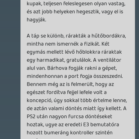
év intervallumba írtam volna elő kötelező
minőségű pasztázást.
Tehát szomorú a helyzet.
Holnap hozom pont haza a meg nem
csinált kis masinát, és még átpörgetem,
hogy a modell szám alapján melyik belső
kialakítással rendelkezik. Arra
emlékszem,hogy, a több lapátos venti van
benne, mert anno megszámoltattam
szerviznél. Por nem lehet benne, mert a
hűtőborda kialakításnál belátok rajta,
azóta igazából nem volt túl használva. Ez
szintén a pasztázás irányába tolja a mérleg
nyelvét.
PC-n emuláció. A null hipotézis hamis
válasza, hogy hagyom az egészet a
francba, és a meglévő vállalható PC-n
veszek EA games basic vaultot 24 euro-
ért, amibe egy halom olyan játék van, ami
szintén kimaradt és érdekel.
dracoo
2020.07.31 00:57:43