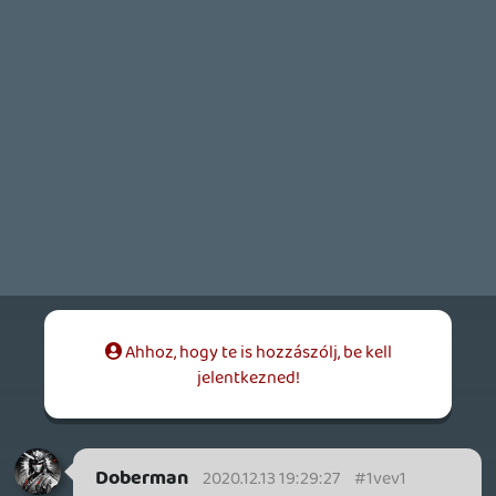
Doberman
2020.08.14 20:24:52
Doberman
2020.08.14 20:24:52
#0pkll
Noh, végre sikerült egy apró kulcsot
szereznem, amivel a kezdő csavart ki
tudtam szedni. Szerencsére szinte teljesen
tiszta volt, ahogy sejtettem is. Nem tört
semminek csontja, szépen szétjött
minden. A régi paszta furcsamód nem volt
száraz annyira mint gondoltam. Kapott
újat és összepattant szinte magától.
Bekapcs, minden ment minden működött,
happy finish szinte! 🙂
Aztán enyhe csalódottság, ugyanis pont
olyan hangol volt lett mint előtte volt,
csak most kb hűvös levegőt tol ki, semmi
hő. Csak azt nem értem, akkor minek kell
ennyire zúgatni azt a nyomorult
ventilátort, hogy majd felszáll.
Ha erre jár még valaki és van tippje erre