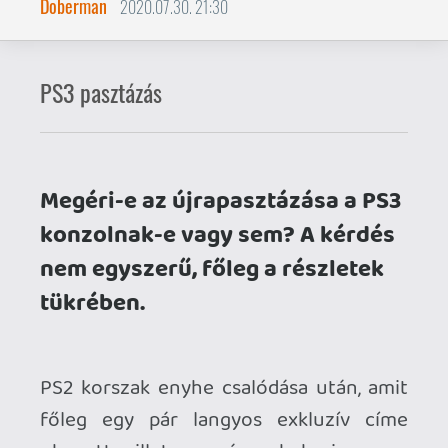
tükrében.
PS2 korszak enyhe csalódása után, amit
főleg egy pár langyos exkluzív címe
okozott, illetve más okok is, nem
szereztem be anno PS3-t - csakazért
sem. Multi platform címeket imádtam,
ennyi semmi több. Aztán évekkel később
mégis került hozzám/ánk tesóm révén
PS3 használt FAT, ami képes PS2-t is
lejátszani. Nagy öröm bodottá, PS2-t
elajándékoztam. Közbe került pár
régebbi PS2 remastered cím a birtokba,
ami már PS3-n is ment, de valahogy
kimaradtak ezek is ( ICO, Shadow of
Colossuss stb.)
Bár ICO-t elkezdtem, de dögunalom volt,