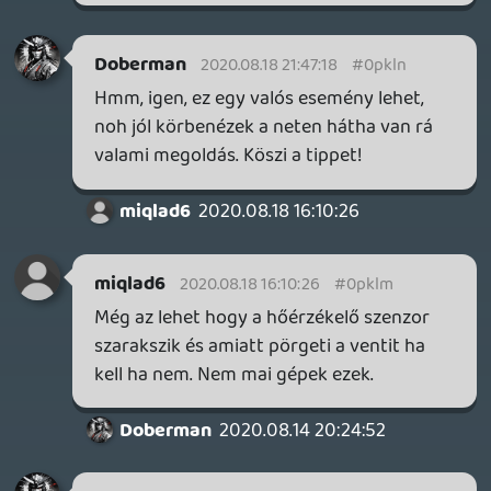
Doberman
2020.08.01 08:53:00
#0pkli
A tervezési hanyagság nagy látszik, mint
ahogy a konzol mérete is. Az egész oldalsó
kinyúlás egy tűzoltási folyamatnak tűnik,
bár lehet hogy volt anno akkor értelmes
magyarázat rá. A borda és a chip közötti
kupak, teljesen feleslegesen olyan vastag,
és azt jobb helyeken hegesztik, vagy el is
hagyják.
A táp se különb, rárakták a hűtőbordákra,
mintha nem ismernék a fizikát. Két
egymás mellett lévő hőblokkra ráraktak
egy harmadikat, gratulálok. A ventilátor
alul van. Bárhova fogják rakni a gépet,
mindenhonnan a port fogja összeszedni.
Bennem még az is felmerült, hogy az
egészet fordítva fejjel lefele volt a
koncepció, úgy sokkal több értelme lenne,
de aztán valami döntés miatt így kellett. A