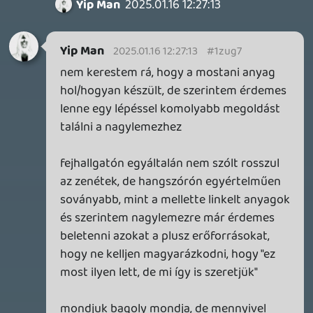
2026.05.07.
3
Necroman Mk2
SILENCE
BACKLOG
2026.04.28.
6
p34c3
EXD - EXTRA DIMENSIONAL
TESZT
2026.04.23.
4
p34c3
LITTLE NIGHTMARES VR: ALTERED ECHOES
TESZT
2026.04.23.
3
Bountyy