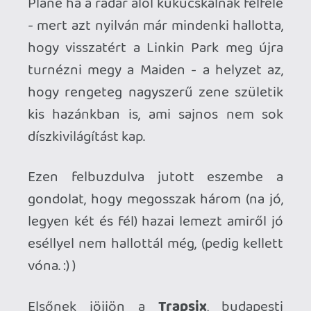
gondolat, hogy megosszak három (na jó,
legyen két és fél) hazai lemezt amiről jó
eséllyel nem hallottál még, (pedig kellett
vóna. :) )
Elsőnek jöjjön a
Trapsix
, budapesti
stoner-grunge-psychedellic trió és a
2024 januárjában megjelent
Scenery
lemezük. A korábbi munkáikban
marginális szerephez jutott pszihedélia
itt most jelentősen előtérbe kerül és
barmi jól áll nekik: Lájer Andris
énekes/gitáros igazi effektmágus, de
dalszerzésben is úgy érzem, igen erős
szintlépést hajtott végre.
Lemez itt
Kedvenc dal: