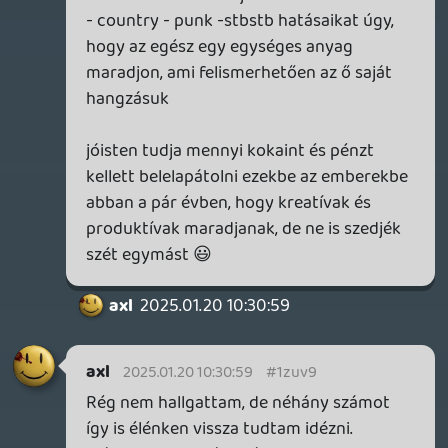
és a mesélt történetekkel is könnyebb
azonosulni, mint az atmoszférában terjedő
longitudinális hullámokkal, amik specifikus
interferenciamintázatokat adnak ki
és itt jöt el az a pont, hogy unom saját
magamat is hallgatni ómájgád
kérdezek érdekesebbet:
a Chinese Democracy lassan 17 éves lemez
lesz, ami azt jelenti, majdnem kétszer annyi
ideje jött ki, mint ameddig készült
ennyi idő után mi a vélemény róla?
anno kevesen szerették, de én akkor is és
azóta is kifejezetten jól összerakott
cuccnak tartom, már ha el tud
vonatkoztatni az ember az eredeti felállás
hiányától
axl
2025.01.18 09:45:55