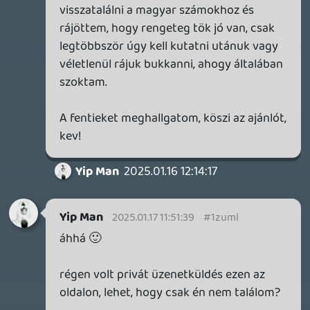
Yip Man
2025.01.16 12:14:17
#1zug6
évente egyszerkéteszer felnézek
nosztalgiázni, de nem játszom már hosszú
ideje semmilyen videojátékkal, úgyhogy
nincs közös pont, ami a közösséghez
kötne 😞
van pár szám itt-ott, amit tudok szeretni a
nyelv ellenére, de igazából én az angol
szövegeket sem szoktam kifejezetten
figyelni; valahogy úgy alakult, hogy amikor
zenét hallgatok, akkor kizárom a szöveget
és csak a hangjegyekre figyelek...
meg artikulációra, ritmusra,
előadásmódra, de az, hogy konkrétan
miről énekelnek, kevéssé érdekel... persze
amikor már harmincszor hallottam
valamit, akkor óhatatlanul átszűrődnek a
mondatok
ezt a passzív hozzáállást meg megnehezíti,