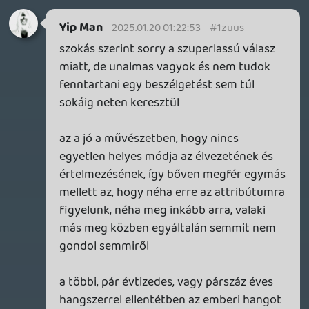
tetszik.) Nem művészi, technikai vagy
valami elvont síkon értelmezve, hanem
pusztán esztétikai szempontból, nem
hozzáértőként. Hogy nekem, mint
laikusnak, mit esik jól hallgatni. Más
konkrét elvárásom tulajdonképpen nincs
is a zenével szemben. Ha esetleg valamit
ad ezen túl, az már csak plusz.
Yip Man
2025.01.17 17:36:14
Yip Man
2025.01.17 17:36:32
#1zup2
Yip Man
2025.01.17 17:36:14