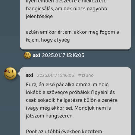
Yip Man
2025.01.16 12:27:13
Yip Man
2025.01.16 12:27:13
#1zug7
nem kerestem rá, hogy a mostani anyag
hol/hogyan készült, de szerintem érdemes
lenne egy lépéssel komolyabb megoldást
találni a nagylemezhez
fejhallgatón egyáltalán nem szólt rosszul
az zenétek, de hangszórón egyértelműen
soványabb, mint a mellette linkelt anyagok
és szerintem nagylemezre már érdemes
beletenni azokat a plusz erőforrásokat,
hogy ne kelljen magyarázkodni, hogy "ez
most ilyen lett, de mi így is szeretjük"
mondjuk bagoly mondja, de mennyivel
egyszerűbb kritikát adni, amikor nem mi
végezzük a munkát, igaz?
keviny
2025.01.16 10:27:02