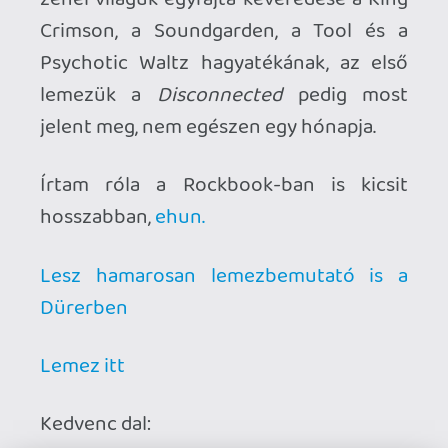
Nem vagyok szent, de azért ez nem
akadályoz meg abban, hogy magam felé
hajoljon a kezem: körülbelül egy éve
kezdtünk el a barátaimmal saját zenékkel
foglalkozni
Percember
néven, júliusban
jelent meg az első kislemez
Mérleg
néven, idén pedig ha minden tervszerint
alakul, jön a grandiózus folytatás. :)
EP itt