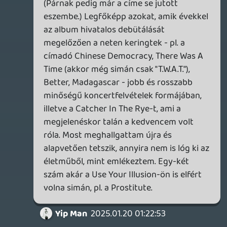
axl
2025.01.18 09:45:55
#1zuqk
Attól, hogy inkább arra figyelek először,
még nem tulajdonítok mindig kiemelt
jelentőséget a szövegnek. Például a
Nirvana-t is nagyon szeretem és ott ez
jellemzően eléggé “absztrakt” vagy
legalábbis töredékes. Némelyiknek talán
van szimbolikus értelme, de
meggyőződésem, hogy többnyire csupán
jól hangzó halandzsa, ami passzol a
zenéhez, kiegészíti azt és hangszín- /
tempóváltásokkal átad egy érzést, egy
hangulatot. (Nem szükségszerűen
ugyanazt mindenkinek.) Ez így nagyon
tudományos(kodó)nak hangozhat, de
bennem ezt a benyomást kelti.
Végső soron számomra egyformán fontos
mindkettő, mert hiába tetszik a szöveg, ha
nem jön be a zene vagy fordítva. (Bár
olyan elő szokott fordulni néha, hogy az
egyik szép lassan elfogadtatja /
megkedvelteti velem a másikat, annyira