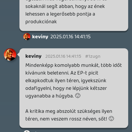
2026.06.25.
Necroman Mk2
LUFTRAUSERS
BACKLOG
2026.06.12.
Necroman Mk2
HORSES
BACKLOG
2026.05.20.
20
Bountyy
YAKUZA 7 MIÉRT NEM JÁTSZOL VELE?
2026.05.11.
Necroman Mk2
WVG HALL OF FAME 2026 NYERTESEK