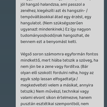
-mUs3a&t=453
(timecode-dal megjelölve)
axl
2025.01.17 15:16:05
Yip Man
2025.01.17 17:20:37
#1zuou
mindenkinek megvan a maga története
biztos meséltem ezt régebben is, de sosem
jártam angolórára, csak a huszonegyedik
században a tévé, játékok és internet
mellett muszáj volt lassacskán megérteni
ezt a nyelvet
huszonévesen vettem egy
nyelvtankönyvet és csináltam egy
nyelvvizsgát az akkori szedettvedett
szókincsemmel
de ha belegondolok, egészen