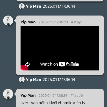
axl
2025.01.17 15:16:05
axl
2025.01.17 15:16:05
#1zuno
Fura, én első pár alkalommal mindig
inkább a szövegre próbálok figyelni és
csak sokadik hallgatásra külön a zenére
(vagy még akkor se). Mondjuk nem is
játszom hangszeren.
Pont az utóbbi években kezdtem
visszatalálni a magyar számokhoz és
rájöttem, hogy rengeteg tök jó van, csak
legtöbbször úgy kell kutatni utánuk vagy
véletlenül rájuk bukkanni, ahogy általában
szoktam.
A fentieket meghallgatom, köszi az ajánlót,
kev!
Yip Man
2025.01.16 12:14:17
Yip Man
2025.01.17 11:51:39
#1zuml