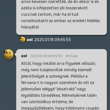
axl
2025.01.17 15:16:05
Yip Man
2025.01.17 17:23:35
#1zuox
aha, beillesztette az egészet
7:33-tól érdekes
Yip Man
2025.01.17 17:22:36
Yip Man
2025.01.17 17:22:36
#1zuow
fun fact, pont tegnap jött ki új MJK interjú
és erről a témáról is beszél egy keveset