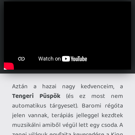
jelent meg, nem egészen egy hónapja.
Írtam róla a Rockbook-ban is kicsit
hosszabban,
ehun.
Lesz hamarosan lemezbemutató is a
Dürerben
Lemez itt
Kedvenc dal: