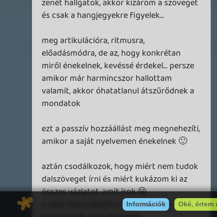
2026.04.04.
4
p34c3
ÁPRILISI VÍÁRADAT
2026.04.03.
4
Necroman Mk2
MY FRIEND PEPPA PIG
BACKLOG
2026.03.29.
2
liquid
MINDEN IDŐK LEGJOBB INTRÓI #2
2026.03.27.
1
liquid
MINDEN IDŐK LEGJOBB INTRÓI #1