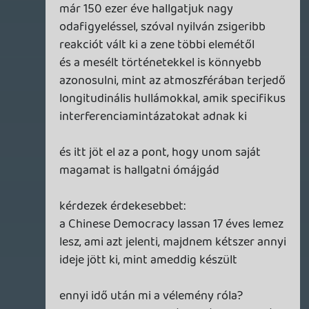
Yip Man
2025.01.17 17:36:23
#1zup1
Yip Man
2025.01.17 17:36:14
Yip Man
2025.01.17 17:36:14
#1zup0
azért van néha kivétel, amikor én is
kifejezetten a szöveg miatt figyelek fel
valamire