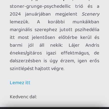
Aztán a hazai nagy kedvenceim, a
Tengeri Püspök
(és ez most nem
automatikus tárgyeset). Baromi régóta
jelen vannak, terápiás jelleggel kezdtek
muzsikálni amiből végül lett egy csoda. A
zenei világuk egyfajta keveredése a King
Crimson, a Soundgarden, a Tool és a
Psychotic Waltz hagyatékának, az első
lemezük a
Disconnected
pedig most