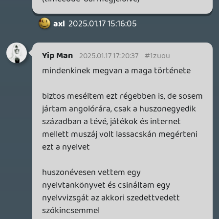
Komolyra fordítva: pont úgy ahogy
javasoltad. A szövegek mindig a legvégén
készülnek el, hogy a ritmikájuk, "dallamuk"
passzoljon a zenéhez. Persze ilyenkor még
történhet a zenében némi átszabás, ha
esetleg úgy adja a szöveg, de alapjaiban
kész van a mjúzik mire íródik a lyrics.
Köszi amúgy a tippet. 🙂 Püspök lemez
lement?
Yip Man
2025.01.16 18:28:47
Yip Man
2025.01.16 18:28:47
#1zuhl
óvatosan az ilyen kijelentésekkel, hogy jól
jön a kritika 😃
btw, az ének hogyan készül?
jól sejtem, hogy a szöveg előbb születik
meg, mint az énekdallamok?
a helyedben kipróbálnám ennek a