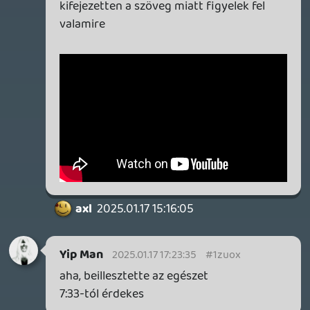
áhhá 🙂
régen volt privát üzenetküldés ezen az
oldalon, lehet, hogy csak én nem találom?
dobok fészbukon egy jelölést, ne lepődj
meg
keviny
2025.01.17 09:27:17
keviny
2025.01.17 09:27:17
#1zulh
Ne érts félre, nem akarlak pusholni, de
pont ma lesz a lemezbemutató koncertjük
a Dürerben, aztán arra gondoltam,
megbeszélhetnénk egy sör mellett ezeket
a dalszerzési hülyeségeket 😀
Yip Man
2025.01.16 23:50:40
Yip Man
2025.01.16 23:50:40
#1zuje
hmm, érdekes, akkor nagyon másfajta