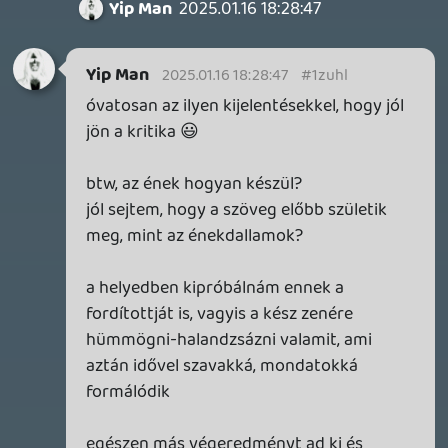
Necroman Mk2
QUAKE CHAMPIONS
FREEPLAY
5 napja
2
Necroman Mk2
WRATH OF THE GODS
FREEPLAY
2026.07.22.
1
p34c3
REACH
TESZT
2026.07.10.
2
Necroman Mk2
MECCHA CHAMELEON BLOGTESZT