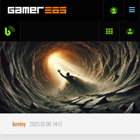
keviny
2025.01.06. 14:17
Feltörekvő zenés blog
aholis 3 darab 2024-es lemezre