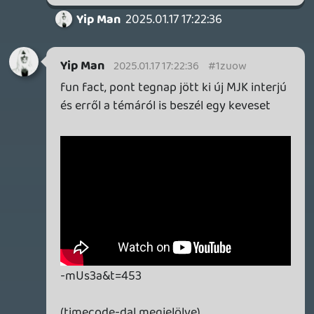
megközelítést használunk a dallamírásra;
én ezekre az ütemekre max feleennyi
hangjegyet tettem volna fel
mondjuk nem is vagyok szakértője a 90's
grunge és stoner cuccoknak
ajaj, már majdnem elkezdtem meghallgatni
😃
lassan megy nálam a "listára kerül, aztán
feldolgozásra" hadművelet
kerítek rá időt a napokban becsszó és
elmesélem, találtam-e valami izgalmasat
keviny
2025.01.16 22:19:23
keviny
2025.01.16 22:19:23
#1zuj8
"btw, az ének hogyan készül?"
hátő, odaálltam egy mikrofon elé és
felénekeltem. 😃