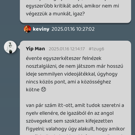
REANIMAL - ELEMZÉS(PODCAST)
2026.04.22.
Necroman Mk2
GLITCHY CUTE LOOP
TESZT
2026.04.14.
11
Necroman Mk2
THE EXIT 8
BACKLOG
2026.04.08.
7
axl
AACE COMBAT
AJÁNLÓ