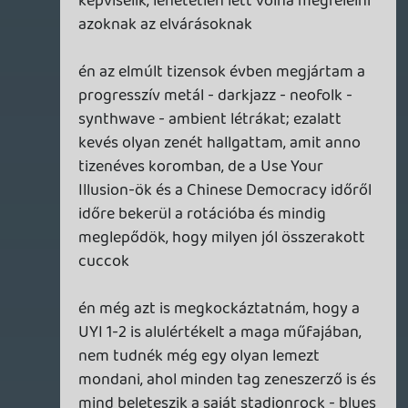
Yip Man
2025.01.20 01:22:53
Yip Man
2025.01.20 01:22:53
#1zuus
szokás szerint sorry a szuperlassú válasz
miatt, de unalmas vagyok és nem tudok
fenntartani egy beszélgetést sem túl
sokáig neten keresztül
az a jó a művészetben, hogy nincs
egyetlen helyes módja az élvezetének és
értelmezésének, így bőven megfér egymás
mellett az, hogy néha erre az attribútumra
figyelünk, néha meg inkább arra, valaki
más meg közben egyáltalán semmit nem
gondol semmiről
a többi, pár évtizedes, vagy párszáz éves
hangszerrel ellentétben az emberi hangot
már 150 ezer éve hallgatjuk nagy
odafigyeléssel, szóval nyilván zsigeribb
reakciót vált ki a zene többi elemétől