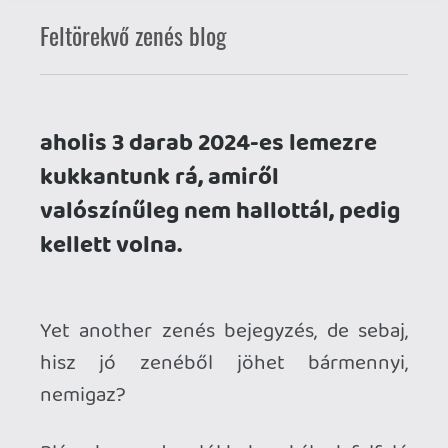
kukkantunk rá, amiről
valószínűleg nem hallottál, pedig
kellett volna.
Yet another zenés bejegyzés, de sebaj,
hisz jó zenéből jöhet bármennyi,
nemigaz?
Pláne ha a radar alól kukucskálnak felfelé
- mert azt nyilván már mindenki hallotta,
hogy visszatért a Linkin Park meg újra
turnézni megy a Maiden - a helyzet az,
hogy rengeteg nagyszerű zene születik
kis hazánkban is, ami sajnos nem sok
díszkivilágítást kap.
Ezen felbuzdulva jutott eszembe a