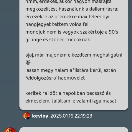
mikor szerettem ennyire hazai zenét
utoljára mint a Disconnected-et... talán 25
éve a Stonehenge - Angelo Salutante
lemezét... (milyen érdekes, ők is
veszprémiek voltak, van itt valami mágikus
cucc a levegőben 😃 ) Adj neki esélyt,
tényleg nagyon NAGYON jó. És
rettenetesen jól szól!
Köszi az érdeklődést, kb 50 perces lesz, no
vendégzenész, a dalok 90%-ban kész
vannak, kinézett stúdió, hááát, van sokféle
elképzelés (ennek most itt nem állok neki
kifejteni, mert szerintem ennyi karaktert
nem bír el a komment :D) - majd ha eljő az
idő meglátjuk hogy állnak a
csillagok/büdzsé/igények holy trinity. 🙂
Yip Man
2025.01.14 22:12:31
Yip Man
2025.01.14 22:12:31
#1zubj
sajna, ahol magyarul énekelnek, ott még