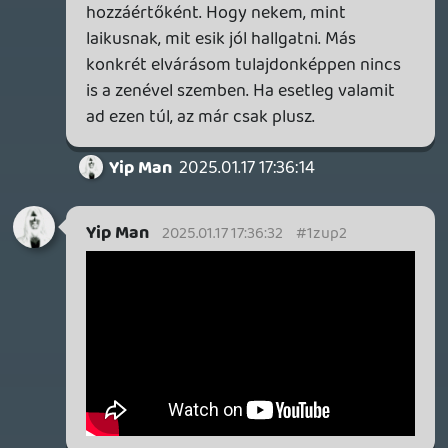
felnőttkoromig sosem tudtam igazán,
hogy miről énekelnek a zenékben
magyar zenét is nagyon ritkán hallgattam,
szóval maga az igény sem fogalmazódott
meg bennem, hogy ezeket a szavakat
érteni kellene
ma is csak akkor tudom, miről van szó, ha
szándékosan odafigyelek
valószínűleg jó tipp, hogy a zenetanulás is
segített abban, hogy máshol is találjak
fogódzót
egyszerűen így alakult, az agyam úgy
huzalozta a dolgokat, hogy a szöveg az
ilyen emberi beszédre emlékeztető
hangicsálás, aminek nincs nagyobb
jelentősége
aztán amikor értem, akkor meg fogom a
fejem, hogy atyaég