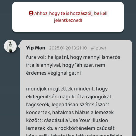
szét egymást 😃
axl
2025.01.20 10:30:59
axl
2025.01.20 10:30:59
#1zuv9
Rég nem hallgattam, de néhány számot
így is élénken vissza tudtam idézni.
(Párnak pedig már a címe se jutott
eszembe.) Legfőképp azokat, amik évekkel
az album hivatalos debütálását
megelőzően a neten keringtek - pl. a
címadó Chinese Democracy, There Was A
Time (akkor még simán csak "T.W.A.T."),
Better, Madagascar - jobb és rosszabb
minőségű koncertfelvételek formájában,
illetve a Catcher In The Rye-t, ami a
megjelenéskor talán a kedvencem volt
róla. Most meghallgattam újra és
alapvetően tetszik, annyira nem is lóg ki az
életműből, mint emlékeztem. Egy-két
szám akár a Use Your Illusion-ön is elfért
volna simán, pl. a Prostitute.