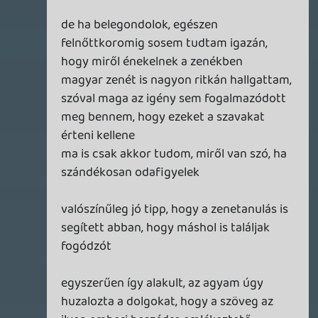
fordítottját is, vagyis a kész zenére
hümmögni-halandzsázni valamit, ami
aztán idővel szavakká, mondatokká
formálódik
egészen más végeredményt ad ki és
sokaknál segít abban, hogy az ének
lehessen a legerősebb pontja a
produkciónak
keviny
2025.01.16 14:41:15
keviny
2025.01.16 14:41:15
#1zugn
Mindenképp komolyabb munkát, több időt
kívánunk beletenni. Az EP-t picit
elkapkodtuk ilyen téren, igyekszünk
odafigyelni, hogy ne lépjünk kétszer
ugyanabba a húgyba. 🙂
A kritika meg abszolút szükséges ilyen
téren, nem veszem rossz néven, sőt! 🙂