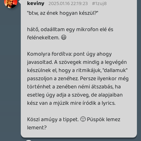
mindig hatalmas falat érzek magam és a
zene között, nehezen tudok rajongani is
értük 😞
érdekes, hogy a Tengeri Püspököt írod
kedvencnek, én pont abban látok
kevesebb fantáziát a többiekhez képest;
meg kéne hallgatni még egykét dalt tőlük,
hátha máshol jobban átjön a King Crimson
a grandiózus folytatással kapcsolatban
mik a tervek?
várható hossz? vendégzenészek?
megvannak nagyjából a dalok, vagy még
írásra várnak? stúdiózás ugyanott, vagy
van valami új kinézett helyszín?
Doberman
2025.01.08 19:47:58
#1ztsb
Jó kis lassulós zenék. Vannak azok a
pillanatok, fáradt reggelek, és vagy esték.