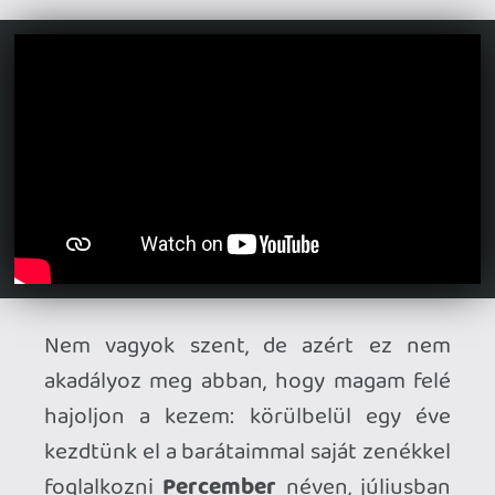
Ahhoz, hogy te is hozzászólj, be kell
jelentkezned!
Yip Man
2025.01.20 13:21:10
#1zuwr
fura volt hallgatni, hogy mennyi ismerős
írta le annyival, hogy "áh szar, nem
érdemes végighallgatni"
mondjuk megtettek mindent, hogy
elidegenítsék maguktól a rajongókat:
tagcserék, legendásan szétcsúszott
koncertek, hatalmas hiátus a lemezek
között; ráadásul a Use Your Illusion
lemezek kb. a rocktörténelem csúcsát
képviselik, lehetetlen lett volna megfelelni
azoknak az elvárásoknak
én az elmúlt tizensok évben megjártam a