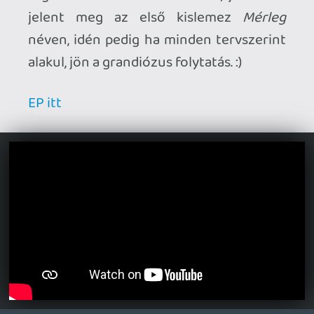
progresszív metál - darkjazz - neofolk -
synthwave - ambient létrákat; ezalatt
kevés olyan zenét hallgattam, amit anno
tizenéves koromban, de a Use Your
Illusion-ök és a Chinese Democracy időről
időre bekerül a rotációba és mindig
meglepődök, hogy milyen jól összerakott
cuccok
én még azt is megkockáztatnám, hogy a
UYI 1-2 is alulértékelt a maga műfajában,
nem tudnék még egy olyan lemezt
mondani, ahol minden tag zeneszerző is és
mind beleteszik a saját stadionrock - blues
- country - punk -stbstb hatásaikat úgy,
hogy az egész egy egységes anyag
maradjon, ami felismerhetően az ő saját
hangzásuk
jóisten tudja mennyi kokaint és pénzt
kellett belelapátolni ezekbe az emberekbe
abban a pár évben, hogy kreatívak és
produktívak maradjanak, de ne is szedjék