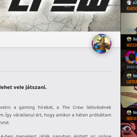
p3
REACH
2026.0
Ne
MECCH
2026.0
Ne
LUFTR
ehet vele játszani.
2026.0
vetni a gaming híreket, a The Crew lelövésének
Ne
am. Így váratlanul ért, hogy amikor a héten próbáltam
HORSE
mmit.
14-ben megjelent játék nagyban épített az online