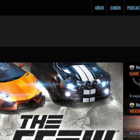
HÍREK
CIKKEK
PODCAS
Ne
QUAKE
8 napj
Ne
WRATH
2026.0