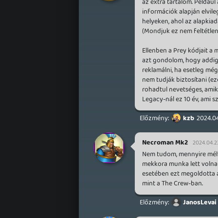
az extra tartalom. Példáu
információk alapján elvil
helyeken, ahol az alapkia
(Mondjuk ez nem feltétlenü
Ellenben a Prey kódjait a
azt gondolom, hogy addig
reklamálni, ha esetleg még
nem tudják biztosítani (ez
rohadtul nevetséges, ami
Legacy-nál ez 10 év, ami s
kzb
2024.04
Necroman Mk2
2024.04.23
Nem tudom, mennyire mélyen
mekkora munka lett volna a
esetében ezt megoldotta a U
mint a The Crew-ban.
JanosLevai