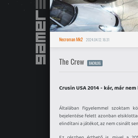
Necroman Mk2
2024.04.12. 16:31
The Crew
BACKLOG
Crusin USA 2014 - kár, már nem l
Általában figyelemmel szoktam kö
bejelentése felett azonban elsiklott
elindítani a játékot, az nem csinált se
Ez részben érthető is, mivel a 20