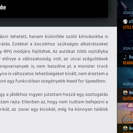
2026.0
p3
LITTLE
ni lehetett, hanem különféle szóló kihívásokba is
ratás. Ezekkel a kocsikhoz szükséges alkatrészeket
2026.0
gy RPG módjára fejlődtek. Az autókat több osztályba
Bo
 előnye a változatosság volt, az utcai száguldások
REANIM
erepversenyek is, nem beszélve pl. a monster truck
re is változatos lehetőségeket kínált, nem éreztem a
 mint egy funkcióiban szegényebb Need for Speedben.
2026.0
Ne
ogy a játékhoz ingyen jutottam hozzá egy osztogatás
GLITCH
ktam rajta. Ellenben az, hogy nem tudtam befejezni a
rikát, az zavar egy kicsikét, még ha könnyen találok
2026.0
Ne