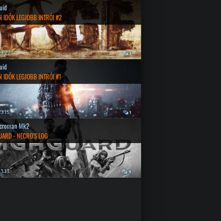
quid
 IDŐK LEGJOBB INTRÓI #2
3.27.
1
quid
 IDŐK LEGJOBB INTRÓI #1
3.15.
1
croman Mk2
UARD - NECRO'S LOG
3.13.
4