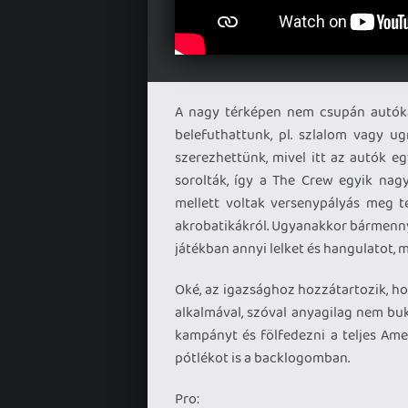
A nagy térképen nem csupán autókáz
belefuthattunk, pl. szlalom vagy ug
szerezhettünk, mivel itt az autók e
sorolták, így a The Crew egyik nagy
mellett voltak versenypályás meg t
akrobatikákról. Ugyanakkor bármennyi
játékban annyi lelket és hangulatot,
Oké, az igazsághoz hozzátartozik, h
alkalmával, szóval anyagilag nem bu
kampányt és fölfedezni a teljes Ame
pótlékot is a backlogomban.
Pro: