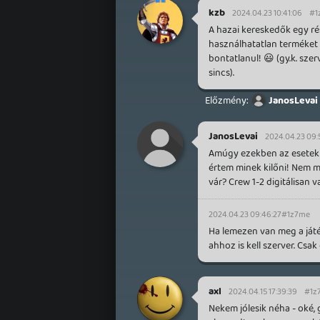
kzb
2024.04.23 10:41:06
#1
A hazai kereskedők egy ré
használhatatlan terméket á
bontatlanul! 😃 (gy.k. sz
sincs).
JanosLevai
JanosLevai
2024.04.23 09:
Amúgy ezekben az esetekb
értem minek kilőni! Nem mi
vár? Crew 1-2 digitálisan v
2024.04.23 09:46:27
#1z7me
Ha lemezen van meg a játék
ahhoz is kell szerver. Csa
axl
2024.04.15 17:39:39
#1z
Nekem jólesik néha - oké,