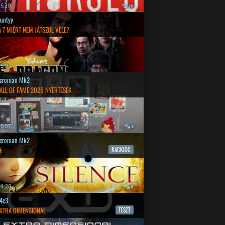
5.20.
20
untyy
 7 MIÉRT NEM JÁTSZOL VELE?
.11.
croman Mk2
ALL OF FAME 2026 NYERTESEK
5.07.
3
croman Mk2
E
BACKLOG
4.28.
6
4c3
EXTRA DIMENSIONAL
TESZT