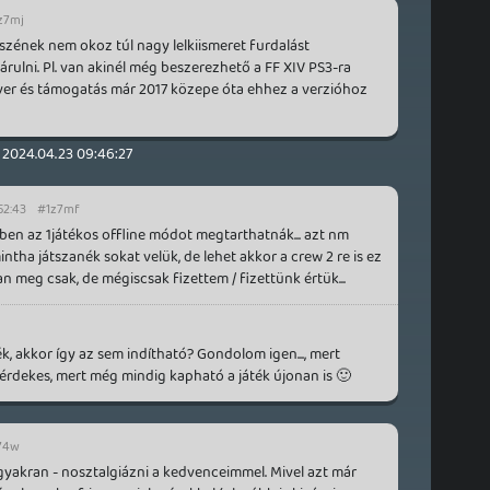
z7mj
szének nem okoz túl nagy lelkiismeret furdalást
rulni. Pl. van akinél még beszerezhető a FF XIV PS3-ra
erver és támogatás már 2017 közepe óta ehhez a verzióhoz
2024.04.23 09:46:27
52:43
#1z7mf
en az 1játékos offline módot megtarthatnák... azt nm
ntha játszanék sokat velük, de lehet akkor a crew 2 re is ez
an meg csak, de mégiscsak fizettem / fizettünk értük...
, akkor így az sem indítható? Gondolom igen..., mert
k érdekes, mert még mindig kapható a játék újonan is 🙂
74w
 gyakran - nosztalgiázni a kedvenceimmel. Mivel azt már