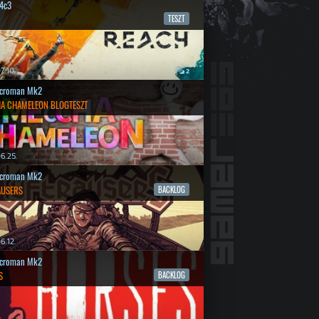
4c3
TESZT
7.10.
2
croman Mk2
A CHAMELEON BLOGTESZT
6.25.
croman Mk2
AUSERS
BACKLOG
6.12.
croman Mk2
S
BACKLOG