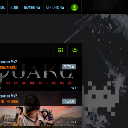
TOK
BLOG
GAMING
OFFTOPIC
croman Mk2
 CHAMPIONS
FREEPLAY
a
2
croman Mk2
 OF THE GODS
FREEPLAY
7.22.
1