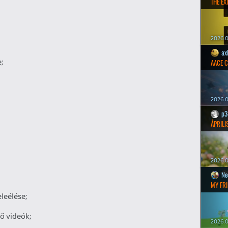
THE EXI
2026.0
ax
;
AACE 
2026.0
p3
ÁPRILI
2026.0
Ne
MY FRI
leélése;
ő videók;
2026.0