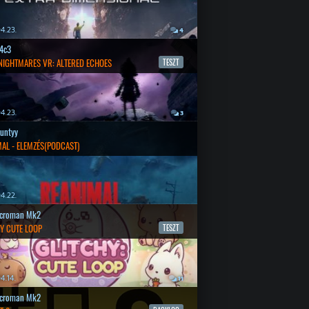
4.23.
4
4c3
 NIGHTMARES VR: ALTERED ECHOES
TESZT
4.23.
3
untyy
AL - ELEMZÉS(PODCAST)
4.22.
croman Mk2
Y CUTE LOOP
TESZT
4.14.
11
croman Mk2