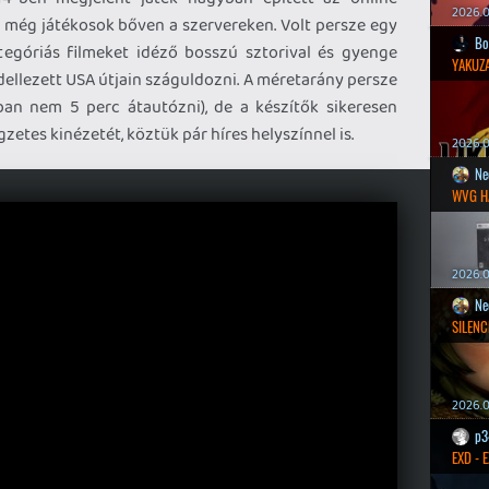
2026.0
t még játékosok bőven a szervereken. Volt persze egy
Bo
tegóriás filmeket idéző bosszú sztorival és gyenge
YAKUZA
dellezett USA útjain száguldozni. A méretarány persze
oban nem 5 perc átautózni), de a készítők sikeresen
gzetes kinézetét, köztük pár híres helyszínnel is.
2026.05
Ne
WVG H
2026.0
Ne
SILENC
2026.0
p3
EXD - 