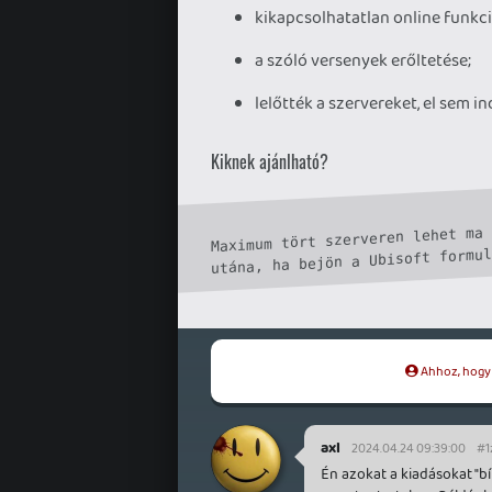
kikapcsolhatatlan online funkci
a szóló versenyek erőltetése;
lelőtték a szervereket, el sem ind
Kiknek ajánlható?
Maximum tört szerveren lehet ma 
Ahhoz, hogy t
axl
2024.04.24 09:39:00
#1
Én azokat a kiadásokat "b