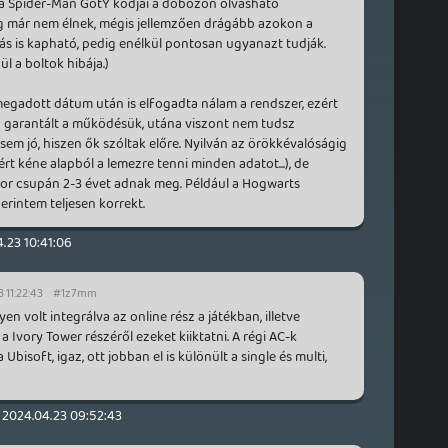
l a Spider-Man GotY kódjai a dobozon olvasható
eg már nem élnek, mégis jellemzően drágább azokon a
dás is kapható, pedig enélkül pontosan ugyanazt tudják.
l a boltok hibája.)
 megadott dátum után is elfogadta nálam a rendszer, ezért
 garantált a működésük, utána viszont nem tudsz
sem jó, hiszen ők szóltak előre. Nyilván az örökkévalóságig
ért kéne alapból a lemezre tenni minden adatot...), de
kor csupán 2-3 évet adnak meg. Például a Hogwarts
zerintem teljesen korrekt.
.23 10:41:06
 11:22:43
#1z7mm
 volt integrálva az online rész a játékban, illetve
 Ivory Tower részéről ezeket kiiktatni. A régi AC-k
bisoft, igaz, ott jobban el is különült a single és multi,
2024.04.23 09:52:43