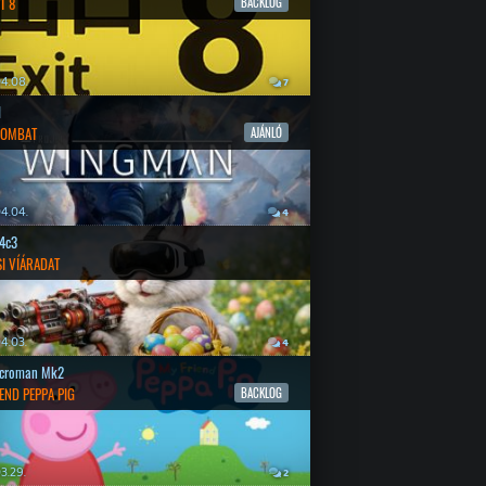
T 8
BACKLOG
4.08.
7
l
COMBAT
AJÁNLÓ
4.04.
4
4c3
SI VÍÁRADAT
4.03.
4
croman Mk2
END PEPPA PIG
BACKLOG
3.29.
2