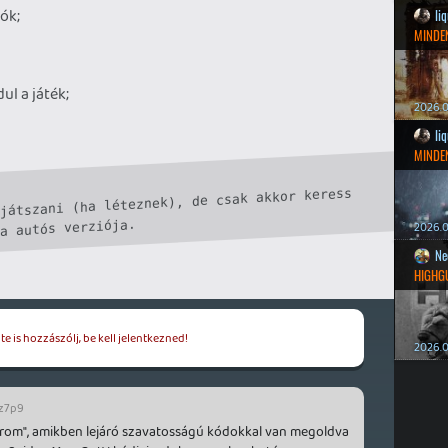
ók;
li
MINDEN
ul a játék;
2026.0
li
MINDEN
játszani (ha léteznek), de csak akkor keress 
2026.0
Ne
HIGHG
e is hozzászólj, be kell jelentkezned!
2026.0
z7p9
írom", amikben lejáró szavatosságú kódokkal van megoldva