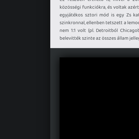
közösségi funkciókra, és voltak azér
egyjátékos sztori mód is egy Zs ka
szinkronnal, ellenben tetszett a lemo
nem 1:1 volt (pl. Detroitból Chicag
belevitték szinte az összes állam jelle