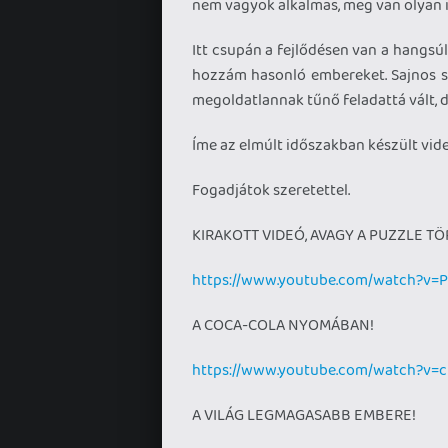
nem vagyok alkalmas, meg van olyan i
Itt csupán a fejlődésen van a hangsúl
hozzám hasonló embereket. Sajnos so
megoldatlannak tűnő feladattá vált, d
Íme az elmúlt időszakban készült vid
Fogadjátok szeretettel.
KIRAKOTT VIDEÓ, AVAGY A PUZZLE T
https://www.youtube.com/watch?v
A COCA-COLA NYOMÁBAN!
https://www.youtube.com/watch?v=c
A VILÁG LEGMAGASABB EMBERE!