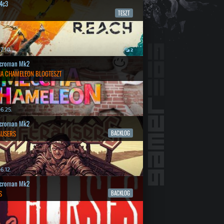
4c3
TESZT
7.10.
2
croman Mk2
A CHAMELEON BLOGTESZT
6.25.
croman Mk2
AUSERS
BACKLOG
6.12.
croman Mk2
S
BACKLOG