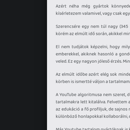
Azért néha még gyártok könnyedeb
kísérletezem valamivel, vagy csak eg
Szerencsére egy nem túl nagy (345 f
körém az elmúlt idő során, akikkel min
El nem tudjátok képzelni, hogy mily
emberekkel, akiknek hasonló a gon
veled. Ez egy nagyon jóleső érzés. Mi
Az elmúlt időbe azért elég sok mind
körben is ismertté váljon a tartalmam
A YouTube algoritmusa nem szeret, d
tartalmakra lett kitalálva. Felvettem
az edukáció a fő profiljuk, de sajn
különböző honlapokkal kollaborálni, 
Más Youtube tartalom gyártóknak is k