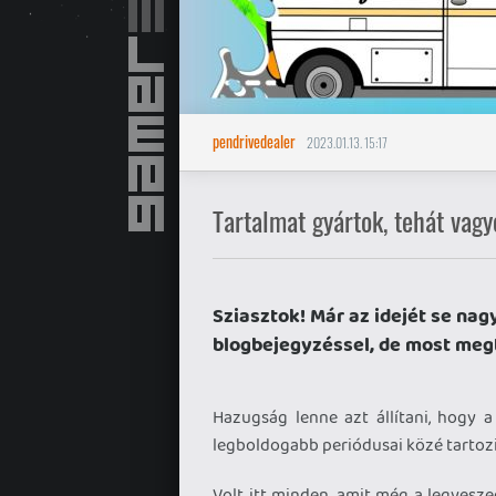
pendrivedealer
2023.01.13. 15:17
Tartalmat gyártok, tehát vagy
Sziasztok! Már az idejét se na
blogbejegyzéssel, de most megt
Hazugság lenne azt állítani, hogy 
legboldogabb periódusai közé tartozi
Volt itt minden, amit még a legves