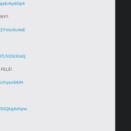
3qaErAydOp4
ONY?
DZYVoJXuAeE
MTLhOScKiaQ
 FELÉ!
Kv7rysn9XIM
=o3GQkgAxhpw