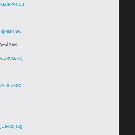
lPB2iRY4H08
AC8jMsKHew
YOMÁBAN!
wJwo8VskHQ
LhVYsRmSG0
jUa4cxjt3g