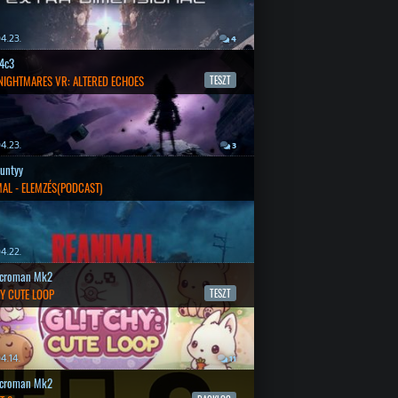
4.23.
4
4c3
 NIGHTMARES VR: ALTERED ECHOES
TESZT
4.23.
3
untyy
AL - ELEMZÉS(PODCAST)
4.22.
croman Mk2
Y CUTE LOOP
TESZT
4.14.
11
croman Mk2