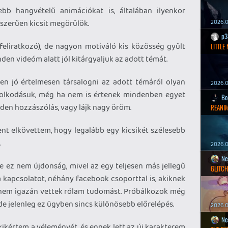
b hangvételű animációkat is, általában ilyenkor
yszerűen kicsit megörülök.
2026.0
p3
eliratkozó), de nagyon motiváló kis közösség gyűlt
LITTLE
den videóm alatt jól kitárgyaljuk az adott témát.
en jó értelmesen társalogni az adott témáról olyan
2026.0
dolkodásuk, még ha nem is értenek mindenben egyet
Bo
nden hozzászólás, vagy lájk nagy öröm.
REANIM
ent elkövettem, hogy legalább egy kicsikét szélesebb
.
2026.0
Ne
e ez nem újdonság, mivel az egy teljesen más jellegű
GLITCH
 a kapcsolatot, néhány facebook csoporttal is, akiknek
os nem igazán vettek rólam tudomást. Próbálkozok még
de jelenleg ez ügyben sincs különösebb előrelépés.
2026.0
Ne
ikértem a véleményét, és ennek lett az új karakterem