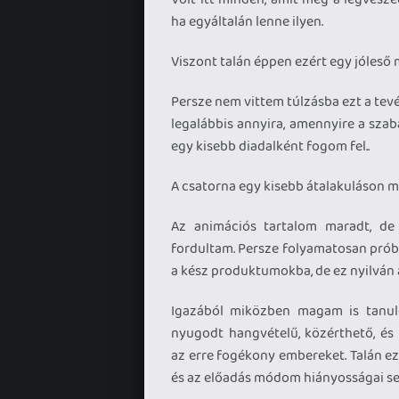
ha egyáltalán lenne ilyen.
Viszont talán éppen ezért egy jóleső 
Persze nem vittem túlzásba ezt a tev
legalábbis annyira, amennyire a sza
egy kisebb diadalként fogom fel..
A csatorna egy kisebb átalakuláson me
Az animációs tartalom maradt, de 
fordultam. Persze folyamatosan prób
a kész produktumokba, de ez nyilván 
Igazából miközben magam is tanul
nyugodt hangvételű, közérthető, é
az erre fogékony embereket. Talán e
és az előadás módom hiányosságai se