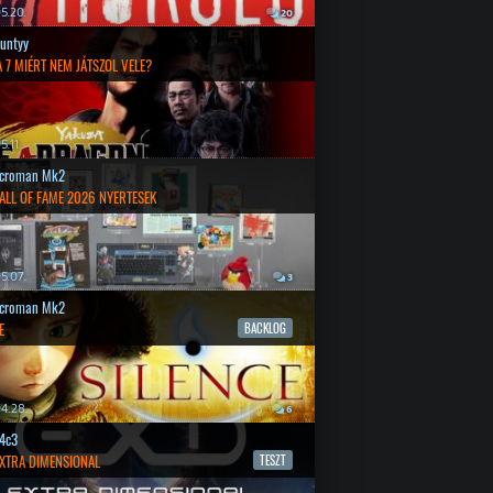
5.20.
20
untyy
 7 MIÉRT NEM JÁTSZOL VELE?
.11.
croman Mk2
ALL OF FAME 2026 NYERTESEK
5.07.
3
croman Mk2
E
BACKLOG
4.28.
6
4c3
EXTRA DIMENSIONAL
TESZT