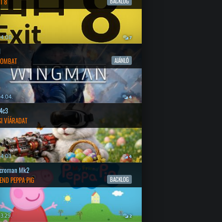
T 8
BACKLOG
4.08.
7
l
COMBAT
AJÁNLÓ
4.04.
4
4c3
SI VÍÁRADAT
4.03.
4
croman Mk2
END PEPPA PIG
BACKLOG
3.29.
2