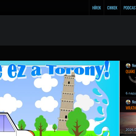
HÍREK
CIKKEK
PODCAS
Ne
QUAKE
6 napj
Ne
WRATH
2026.0