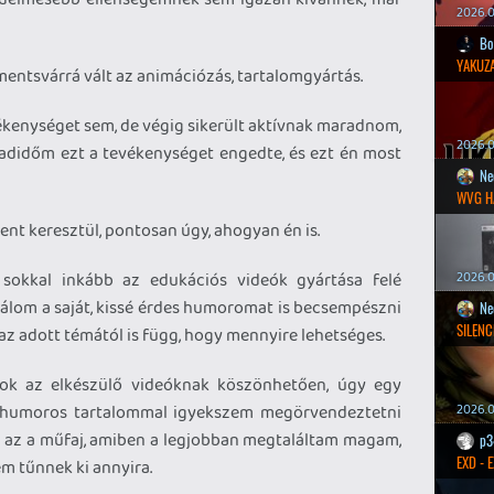
2026.0
Bo
YAKUZA
mentsvárrá vált az animációzás, tartalomgyártás.
ékenységet sem, de végig sikerült aktívnak maradnom,
2026.05
badidőm ezt a tevékenységet engedte, és ezt én most
Ne
WVG H
nt keresztül, pontosan úgy, ahogyan én is.
sokkal inkább az edukációs videók gyártása felé
2026.0
álom a saját, kissé érdes humoromat is becsempészni
Ne
SILENC
az adott témától is függ, hogy mennyire lehetséges.
ok az elkészülő videóknak köszönhetően, úgy egy
s humoros tartalommal igyekszem megörvendeztetni
2026.0
z az a műfaj, amiben a legjobban megtaláltam magam,
p3
EXD - 
m tűnnek ki annyira.