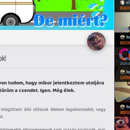
p3
REACH
2026.0
Ne
MECCH
ok!
2026.0
Ne
LUFTR
gyon tudom, hogy mikor jelentkeztem utoljára
öröm a csendet. Igen. Még élek.
2026.0
Ne
a mögöttem álló időszak életem legsikeresebb, vagy
HORSE
k.
zedelmesebb ellenségemnek sem igazán kívánnék, már