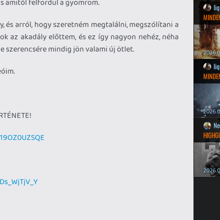
s amitől felfordul a gyomrom.
li
MINDEN
y, és arról, hogy szeretném megtalálni, megszólítani a
k az akadály előttem, és ez így nagyon nehéz, néha
e szerencsére mindig jön valami új ötlet.
2026.0
li
eóim.
MINDEN
2026.0
ÖRTÉNETE!
Ne
HIGHG
=P19OZ0UZSQE
2026.0
Ds_WjTjV_Y