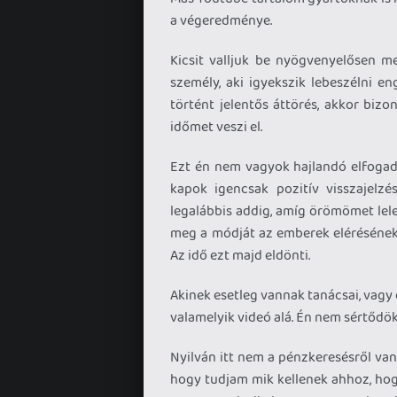
a végeredménye.
Kicsit valljuk be nyögvenyelősen 
személy, aki igyekszik lebeszélni 
történt jelentős áttörés, akkor biz
időmet veszi el.
Ezt én nem vagyok hajlandó elfogadn
kapok igencsak pozitív visszajelzé
legalábbis addig, amíg örömömet lel
meg a módját az emberek elérésének 
Az idő ezt majd eldönti.
Akinek esetleg vannak tanácsai, vagy é
valamelyik videó alá. Én nem sértődök
Nyilván itt nem a pénzkeresésről va
hogy tudjam mik kellenek ahhoz, hogy