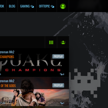
TOK
BLOG
GAMING
OFFTOPIC
croman Mk2
 CHAMPIONS
FREEPLAY
a
2
croman Mk2
 OF THE GODS
FREEPLAY
7.22.
1