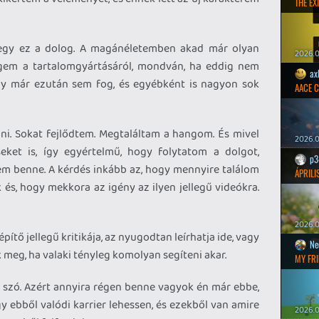
THE EXI
megy ez a dolog. A magánéletemben akad már olyan
2026.0
engem a tartalomgyártásáról, mondván, ha eddig nem
ax
ony már ezután sem fog, és egyébként is nagyon sok
AACE 
i. Sokat fejlődtem. Megtaláltam a hangom. És mivel
2026.0
seket is, így egyértelmű, hogy folytatom a dolgot,
p3
em benne. A kérdés inkább az, hogy mennyire találom
ÁPRILI
és, hogy mekkora az igény az ilyen jellegű videókra.
2026.0
pítő jellegű kritikája, az nyugodtan leírhatja ide, vagy
Ne
 meg, ha valaki tényleg komolyan segíteni akar.
MY FRI
n szó. Azért annyira régen benne vagyok én már ebbe,
 ebből valódi karrier lehessen, és ezekből van amire
2026.0