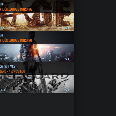
quid
 IDŐK LEGJOBB INTRÓI #2
3.27.
1
quid
 IDŐK LEGJOBB INTRÓI #1
3.15.
1
croman Mk2
UARD - NECRO'S LOG
3.13.
4