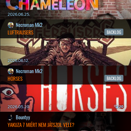
p34c3
EXD - EXTRA DIMENSIONAL
TESZT
2026.04.23.
4
p34c3
LITTLE NIGHTMARES VR: ALTERED ECHOES
TESZT
2026.04.23.
3
Bountyy
REANIMAL - ELEMZÉS(PODCAST)
2026.04.22.
Necroman Mk2
GLITCHY CUTE LOOP
TESZT