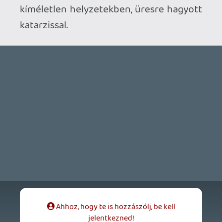
jelentkezned!
Necroman Mk2
QUAKE CHAMPIONS
FREEPLAY
6 napja
2
Necroman Mk2
WRATH OF THE GODS
FREEPLAY