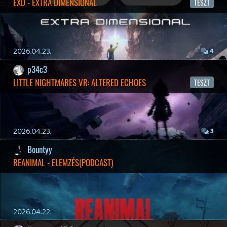
2026.03.29.
2
Információk
Oké, értem és elfogadom!
liquid
MINDEN IDŐK LEGJOBB INTRÓI #2
2026.03.27.
1
liquid
MINDEN IDŐK LEGJOBB INTRÓI #1
2026.03.15.
1
Necroman Mk2
HIGHGUARD - NECRO'S LOG
2026.03.13.
4