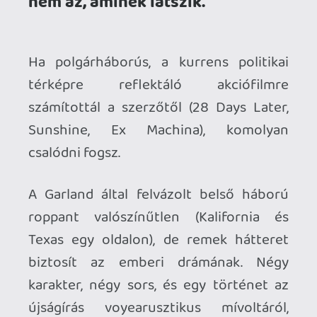
roppant valószínűtlen (Kalifornia és
Texas egy oldalon), de remek hátteret
biztosít az emberi drámának. Négy
karakter, négy sors, és egy történet az
újságírás voyearusztikus mívoltáról,
kíméletlen helyzetekben, üresre hagyott
katarzissal.
Ahhoz, hogy te is hozzászólj, be kell