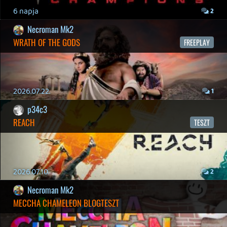
HORSES
BACKLOG
2026.05.20.
20
Bountyy
YAKUZA 7 MIÉRT NEM JÁTSZOL VELE?
2026.05.11.
Necroman Mk2
WVG HALL OF FAME 2026 NYERTESEK
2026.05.07.
3
Necroman Mk2
SILENCE
BACKLOG
2026.04.28.
6