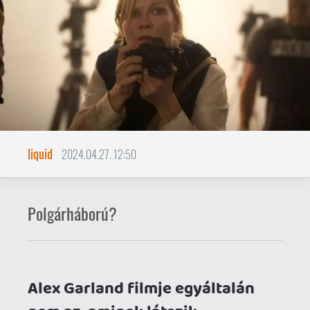
liquid
2024.04.27. 12:50
Polgárháború?
Alex Garland filmje egyáltalán
nem az, aminek látszik.
Ha polgárháborús, a kurrens politikai
térképre reflektáló akciófilmre
számítottál a szerzőtől (28 Days Later,
Sunshine, Ex Machina), komolyan
csalódni fogsz.
A Garland által felvázolt belső háború