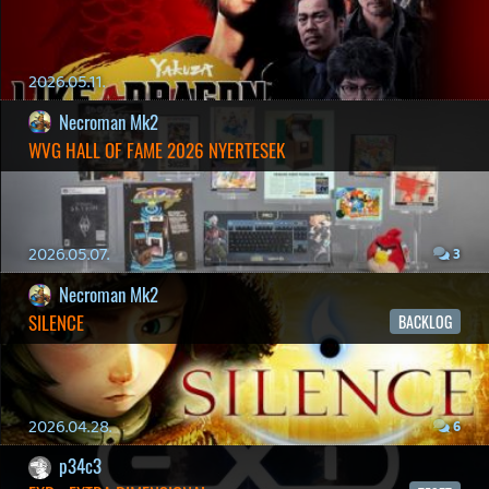
2026.04.14.
11
Necroman Mk2
THE EXIT 8
BACKLOG
2026.04.08.
7
axl
AACE COMBAT
AJÁNLÓ
2026.04.04.
4
p34c3
ÁPRILISI VÍÁRADAT
2026.04.03.
4
Necroman Mk2
MY FRIEND PEPPA PIG
BACKLOG