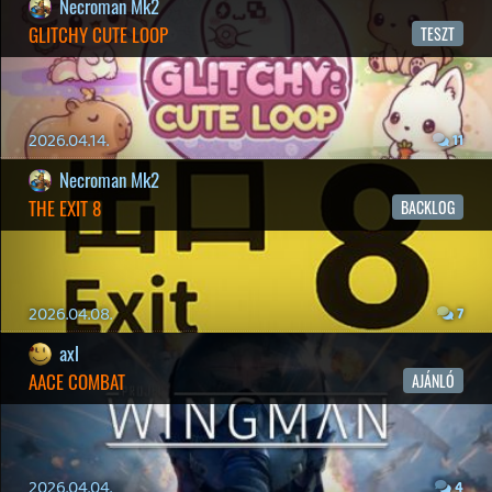
19 éve videójáték minden nap! Copyright 365 Media Kft
Impresszum
|
Hirdetési ajánlatunk
|
Felhasználási feltételek
|
Adatvédelmi elveink
|
Sütik
Hírek
|
Cikkek
|
Podcastok
|
Blogok
|
Gaming Fórum
|
Offtopic Fórum
RSS
|
Blog RSS
|
Podcast RSS
|
Instagram
|
Youtube
|
Facebook
|
Twitter
|
Patreon