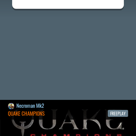
2026.07.22.
1
p34c3
REACH
TESZT
2026.07.10.
2
Necroman Mk2
MECCHA CHAMELEON BLOGTESZT
2026.06.25.
Necroman Mk2
LUFTRAUSERS
BACKLOG
2026.06.12.
Necroman Mk2