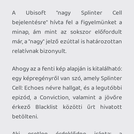
Cell: Echoes névre hallgat, és a legutóbbi
epizód, a Conviction, valamint a jövőre
érkező Blacklist közötti űrt hivatott
betölteni.
Aki esetleg érdeklődne iránta: a
képregényt Nathan Edmondson
(Ultimate Comics: Iron Man) írja és Marc
Laming (Planet of the Apes) illusztrálja -
jövőre érkezik. A galériában némi
spoilermentes ízelítőt is találtok belőle.