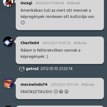
El Ninho
2012.10.11 07:33:14
#0bvdv
Csak nem egy Apple fanhoz van
szerencsénk:)
Zargabaath
2012.10.10 21:04:37
Ragnar360
2012.10.11 02:22:40
#0bvdu
jólnézki, de baromi nagy epicfail, ha vmi,
akkor ez az 🙂
dreampage
2012.10.10 22:05:02
#0bvdt
Jó lenne ez, főleg, ha majd nálunk is
lehetne kapni. És nem nyolcvanhét
epizódra bontva, hanem egyben, egy
történetként.
SolidMetal
2012.10.10 21:55:02
#0bvds
Igen.