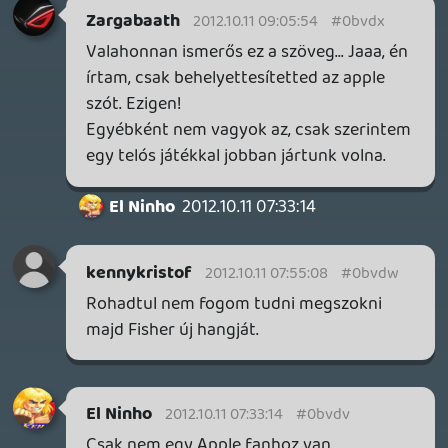
Zargabaath
2012.10.10 21:24:54
Doomeer
2012.10.10 21:34:27
#0bvdr
"nagy" bejelentés... :S
getro2
2012.10.10 21:32:14
#0bvdq
A képregényeket mostanra lassan annyira
imádom mint a videojátékokat, szóval én
örülök a bejelentésnek, más kérdés hogy
magyarul szvsz esélytelen a megjelenése.
Zargabaath
2012.10.10 21:24:54
#0bvdp
Jah értem. Akkor bocs. A képregény sokkal
jobb.
keviny
2012.10.10 21:15:38
keviny
2012.10.10 21:15:38
#0bvdo
Eltaláltad, nem! Minden mobiljátékot