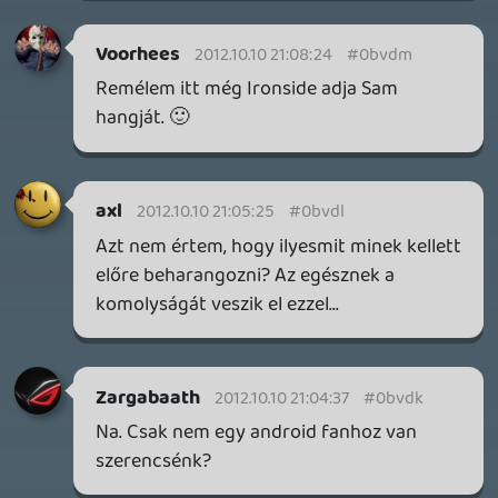
12 órája
2
FIRE EMBLEM: FORTUNE'S WEAVE DIRECT, MAFIA: THE OLD
COUNTRY DLC – EZ TÖRTÉNT KEDDEN
Továbbá: Crimson Moon, The Walking Dead: Streets of
Survival, Endless Legend II.
1 napja
4
GAME PASS: AUGUSZTUS ELSŐ HETEI
A Beast of Reincarnation premier árnyékában ezúttal
inkább a Premium előfizetők könyvtára növekedik majd
a következő néhány napban.
1 napja
7
HETI MEGJELENÉSEK | 2026 #32
PREMIER
2 napja
7