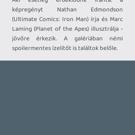
Ahhoz, hogy te is hozzászólj, be kell
jelentkezned!
herooftime
2012.10.12 18:23:26
#0bve4
hát még Japánban 🙂
Inzagi
2012.10.11 17:40:49
raz
2012.10.11 21:53:47
#0bve3