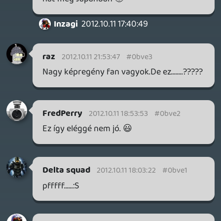
getro2
2012.10.10 21:32:14
macewindu74
2012.10.11 10:11:24
#0bvdy
FANTASZTIKUS!!!! 🙂 😃 😛
Zargabaath
2012.10.11 09:05:54
#0bvdx
Valahonnan ismerős ez a szöveg... Jaaa, én
írtam, csak behelyettesítetted az apple
szót. Ezigen!
Egyébként nem vagyok az, csak szerintem
egy telós játékkal jobban jártunk volna.
El Ninho
2012.10.11 07:33:14
kennykristof
2012.10.11 07:55:08
#0bvdw
Rohadtul nem fogom tudni megszokni
majd Fisher új hangját.