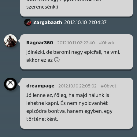
egyformán utálok. 🙂
Zargabaath
2012.10.10 21:04:37
oriic
2012.10.10 21:13:50
#0bvdn
Megmondtam vagy megmondtam? 😃
Voorhees
2012.10.10 21:08:24
#0bvdm
Remélem itt még Ironside adja Sam
hangját. 🙂
axl
2012.10.10 21:05:25
#0bvdl
Azt nem értem, hogy ilyesmit minek kellett
előre beharangozni? Az egésznek a
komolyságát veszik el ezzel...
Zargabaath
2012.10.10 21:04:37
#0bvdk