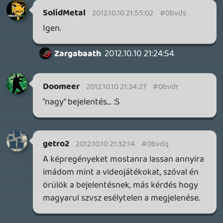
Na. Csak nem egy android fanhoz van
szerencsénk?
keviny
2012.10.10 20:41:45
syabi01
2012.10.10 20:56:21
#0bvdj
Pfffffeeeeeejjjjjjjj
Fieldtom
2012.10.10 20:42:17
#0bvdi
Bepisilek a gyönyörtől. Nem.
keviny
2012.10.10 20:41:45
#0bvdh
Hahh, de legalább nem iOS játék! Már ez is
valami!