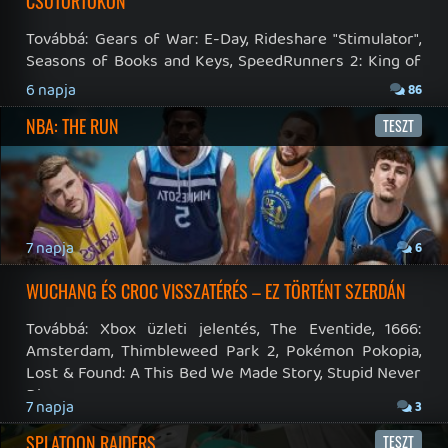
Impresszum
|
Hirdetési ajánlatunk
|
Felhasználási feltételek
|
Adatvédelmi elveink
|
Sütik
Hírek
|
Cikkek
|
Podcastok
|
Blogok
|
Gaming Fórum
|
Offtopic Fórum
RSS
|
Blog RSS
|
Podcast RSS
|
Instagram
|
Youtube
|
Facebook
|
Twitter
|
Patreon