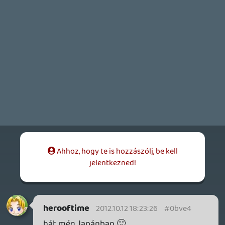
Nagy képregény fan vagyok.De ez........?????
FredPerry
2012.10.11 18:53:53
#0bve2
Ez így eléggé nem jó. 😃
Delta squad
2012.10.11 18:03:22
#0bve1
pfffff......:S
Inzagi
2012.10.11 17:40:49
#0bve0
Amerikában tuti az mert ott mennek a
képregények rendesen ott kultúrája van
🙂
Charlie64
2012.10.11 14:07:23
#0bvdz
Nálam is feltörekvőben vannak a
képregények : )