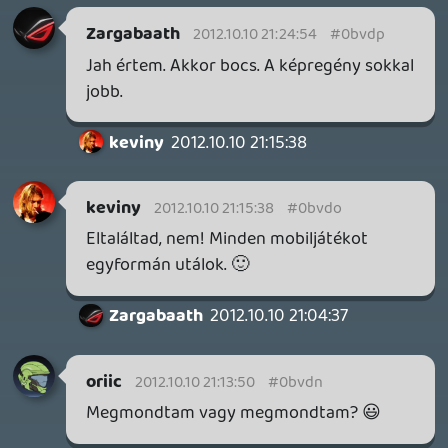
MEGJELENÉSI DÁTUMOK NAPJA – EZ TÖRTÉNT SZERDÁN
Benne: Isle of Reveries, Beaten Path, Moonlighter 2: The
Endless Vault, Fallen Tear: The Ascension.
5 órája
2
CORSAIR CLIPPER PRO MINI 60 - KICSI, DE ERŐS
TESZT