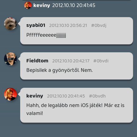
IAN LIVINGSTONE - A VÉR-SZIGET LABIRINTUSA
KÖNYV
2 napja
2
DENSHATTACK!
TESZT
3 napja
9
A SONY MARAD A TERVNÉL – EZ TÖRTÉNT PÉNTEKEN
Továbbá: CloverPit, Marvel Tokon: Fighting Souls.
5 napja
12
PS5-ELADÁSOK ÉS BETHESDA MEGÚJULÁS – EZ TÖRTÉNT
CSÜTÖRTÖKÖN
Továbbá: Gears of War: E-Day, Rideshare "Stimulator",