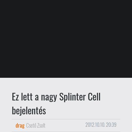
Ez lett a nagy Splinter Cell
bejelentés
drag
Csető Zsolt
2012.10.10. 20:39
A Ubisoft "nagy Splinter Cell
bejelentésre" hívta fel a figyelmünket a
minap, ám mint az sokszor előfordult
már, a "nagy" jelző ezúttal is határozottan
relatívnak bizonyult.
Ahogy az a fenti kép alapján is kitalálható:
egy képregényről van szó, amely Splinter