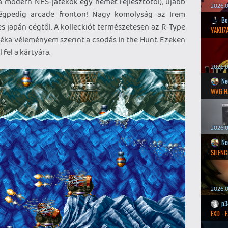
 modern NES-játékok egy német fejlesztőtől), újabb
2026.0
 mégpedig arcade fronton! Nagy komolyság az Irem
Bo
es japán cégtől. A kolleckiót természetesen az R-Type
YAKUZA
játéka véleményem szerint a csodás In the Hunt. Ezeken
 fel a kártyára.
2026.05
Ne
WVG H
2026.0
Ne
SILENC
2026.0
p3
EXD - 