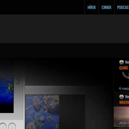
HÍREK
CIKKEK
PODCAS
Ne
QUAKE
6 napj
Ne
WRATH
2026.0