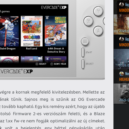
li
MINDEN
2026.0
li
MINDEN
2026.0
Ne
HIGHG
végre a kornak megfelelő kivitelezésben. Mellette az
nának tűnik. Sajnos meg is szűnik az OG Evercade
2026.0
 tovább kapható. Egy kis remény azért, hogy az újabb
tolsó firmware 2-es verziószám feletti, és a Blaze
z 1.xx fw-re nem fogják optimalizálni az új címeket.
volt a bejelentés, egy héttel gépvásárlás után