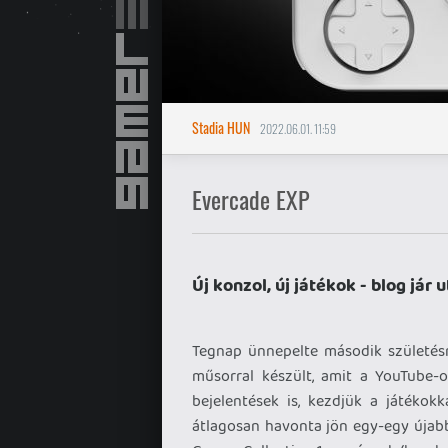
Stadia HUN
2022.06.01. 11:59
Evercade EXP
Új konzol, új játékok - blog jár
Tegnap ünnepelte második születés
műsorral készült, amit a YouTube-o
bejelentések is, kezdjük a játékokk
átlagosan havonta jön egy-egy újabb