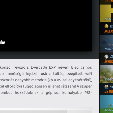
THE EXI
2026.0
ax
AACE 
2026.0
p3
ÁPRILI
onzol revíziója, Evercade EXP néven! Elég csinos
bb minőségű kijelző, usb-c töltés, beépített wifi
sszor és nagyobb memória (kb a VS-sel egyenértékű),
2026.0
al elfordítva függőlegesen is lehet játszani! A szuper
Ne
MY FRI
-gombot hozzádobnak a géphez: komolyabb PS1-
2026.0