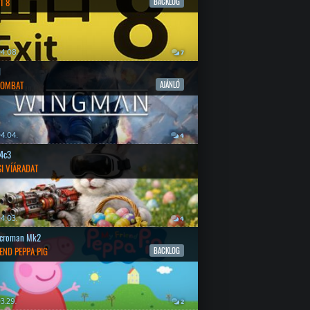
T 8
BACKLOG
4.08.
7
l
COMBAT
AJÁNLÓ
4.04.
4
4c3
SI VÍÁRADAT
4.03.
4
croman Mk2
END PEPPA PIG
BACKLOG
3.29.
2