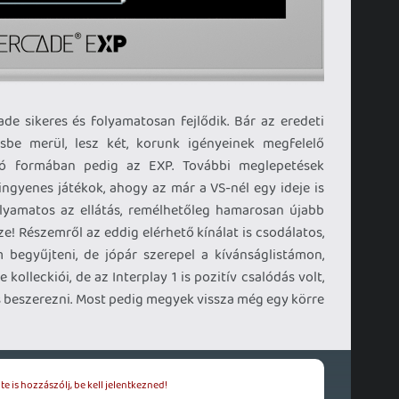
de sikeres és folyamatosan fejlődik. Bár az eredeti
be merül, lesz két, korunk igényeinek megfelelő
tó formában pedig az EXP. További meglepetések
ingyenes játékok, ahogy az már a VS-nél egy ideje is
lyamatos az ellátás, remélhetőleg hamarosan újabb
e! Részemről az eddig elérhető kínálat is csodálatos,
begyűjteni, de jópár szerepel a kívánságlistámon,
 kolleckiói, de az Interplay 1 is pozitív csalódás volt,
s beszerezni. Most pedig megyek vissza még egy körre
e is hozzászólj, be kell jelentkezned!