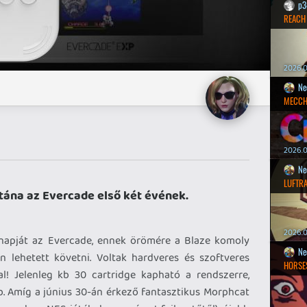
p3
REACH
2026.0
Ne
MECCH
2026.0
Ne
LUFTR
 utána az Evercade első két évének.
2026.0
napját az Evercade, ennek örömére a Blaze komoly
Ne
n lehetett követni. Voltak hardveres és szoftveres
HORSE
al! Jelenleg kb 30 cartridge kapható a rendszerre,
. Amíg a június 30-án érkező fantasztikus Morphcat