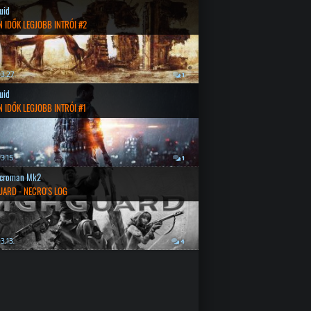
quid
 IDŐK LEGJOBB INTRÓI #2
3.27.
1
quid
 IDŐK LEGJOBB INTRÓI #1
3.15.
1
croman Mk2
UARD - NECRO'S LOG
3.13.
4