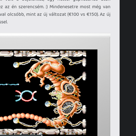
; ez az én szerencsém. :) Mindenesetre most még van
óval olcsóbb, mint az új változat (€100 vs €150). Az új
sel.