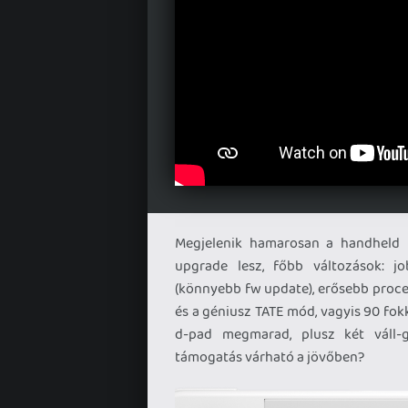
Megjelenik hamarosan a handheld k
upgrade lesz, főbb változások: jo
(könnyebb fw update), erősebb proce
és a géniusz TATE mód, vagyis 90 fokk
d-pad megmarad, plusz két váll
támogatás várható a jövőben?