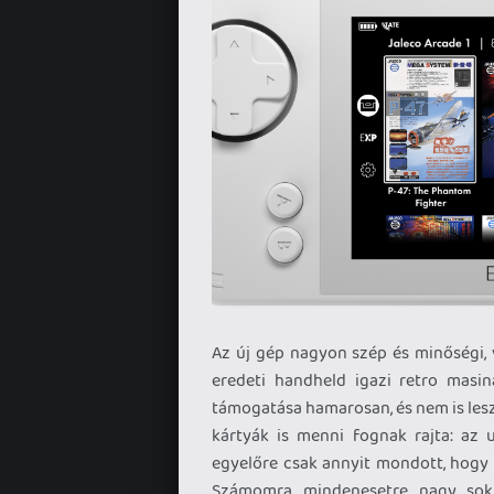
Az új gép nagyon szép és minőségi, 
eredeti handheld igazi retro masi
támogatása hamarosan, és nem is lesz
kártyák is menni fognak rajta: az u
egyelőre csak annyit mondott, hogy a
Számomra mindenesetre nagy sokk 