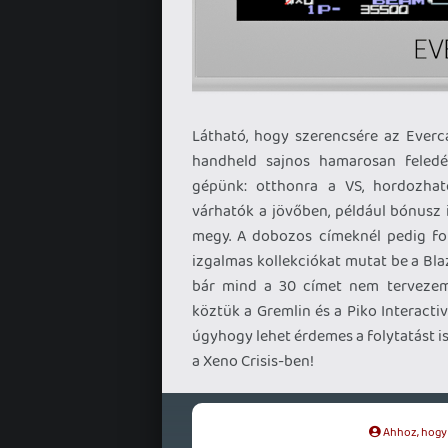
Látható, hogy szerencsére az Everca
handheld sajnos hamarosan feledés
gépünk: otthonra a VS, hordozha
várhatók a jövőben, például bónusz 
megy. A dobozos címeknél pedig fo
izgalmas kollekciókat mutat be a Blaz
bár mind a 30 címet nem tervezem 
köztük a Gremlin és a Piko Interactive
úgyhogy lehet érdemes a folytatást i
a Xeno Crisis-ben!
Ahhoz, hogy t