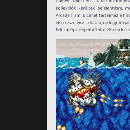
Games Collection 1-re várunk (bomba
kollekciók kerültek bejelentésre,
Arcade 1, ami 6 címet tartalmaz a hír
első része viszi a hátán, de legjobb 
felül még 4 régebbi "töltelék" cím kerül