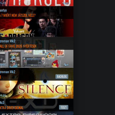
5.20.
20
untyy
 7 MIÉRT NEM JÁTSZOL VELE?
.11.
croman Mk2
ALL OF FAME 2026 NYERTESEK
5.07.
3
croman Mk2
E
BACKLOG
4.28.
6
4c3
EXTRA DIMENSIONAL
TESZT