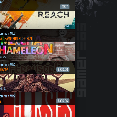
4c3
TESZT
7.10.
2
croman Mk2
A CHAMELEON BLOGTESZT
6.25.
croman Mk2
AUSERS
BACKLOG
6.12.
croman Mk2
S
BACKLOG