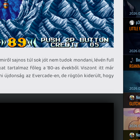
2026.0
p3
LITTLE
2026.0
amiről sajnos túl sok jót nem tudok mondani, lévén full
Bo
REANIM
at tartalmaz főleg a '80-as évekből. Viszont itt már
mi újdonság az Evercade-en, de rögtön kiderült, hogy
2026.0
Ne
GLITCH
2026.0
Ne