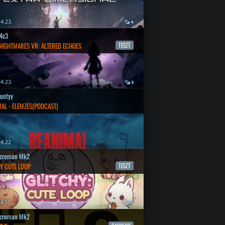
4.23.
4
4c3
 NIGHTMARES VR: ALTERED ECHOES
TESZT
4.23.
3
untyy
AL - ELEMZÉS(PODCAST)
4.22.
croman Mk2
Y CUTE LOOP
TESZT
4.14.
11
croman Mk2