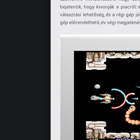
bejelentik, hogy kivonják a piacról
választási lehetőség, és a régi gép j
gép előrendelhető, év végi megjelenés