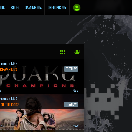
TOK
BLOG
GAMING
OFFTOPIC
croman Mk2
 CHAMPIONS
FREEPLAY
a
2
croman Mk2
 OF THE GODS
FREEPLAY
7.22.
1