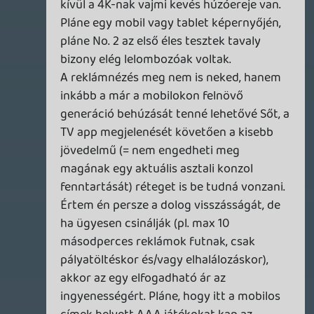
"remélhetőleg jön majd az EA Play is
valamikor"
A meglévő Microsoft összeborulás miatt
én ezt kétlem.
Stadia HUN
2021.02.13 10:10:35
#1vnp0
Jól hangzik, örülök, hogy vannak még
Stadia-felhasználók nálunk!
Az általad említett egyszerűség fogott
meg engem is a rendszerben: bárki,
bármikor becsatlakozhat akármilyen
gépen, akármilyen kontrollerrel. (Mondjuk
nekem nem megy a Stadia kontroller
androidon, no comment. 🙂 A játékosok
amúgy nem "streamelni akarnak", hanem
csak játszani, a lehető legegyszerűbb
módon, így a Stadiát inkább a konzolokhoz
hasonlítanám, mintsem a Geforce Now-
hoz (ami szerintem inkább a core pc-