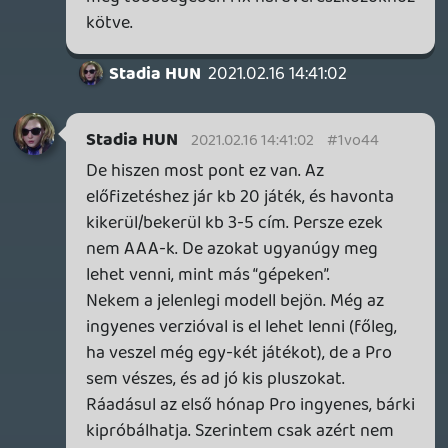
Warhawk
2021.02.14 17:48:19
Warhawk
2021.02.14 17:48:19
#1vnu8
Várjunk, ti most komolyan azt
gondoljátok, hogy azokat a játékokat,
amiket _mindenhol_ máshol súlyos
tízezrekért kell megvenni, itt legyen
ingyenes, mert... nem tudom miért.
Ez az üzleti modell nagyjából öt percig
lenne életképes, legalábbis egy tucatnyi
indie cucc esetében, mert nyilván a nagy
kiadók röhögve menekülnének innen.
Szvsz pont a jelenlegi üzleti modellel nincs
nagy probléma, egyszerűen csak valamiért
mintha titokban tartanák, hogy létezik ez
a cucc. Ott kellene minden youtube let's
play videó mellett lennie egy "get it on
stadia" gombnak a vonatkozó játékoknál,
be kellene üzemelni a megjelenés előtt
ígért fícsöröket, bővíteni kellene ezerrel a
könyvtárat és ilyenek. Szvsz full tud
működni egy ilyen nem tradicionális üzleti