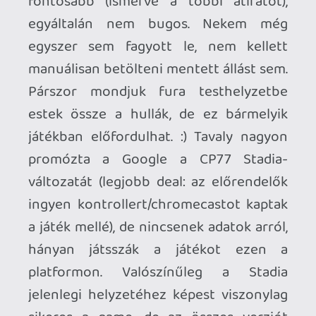
Simulator...) jópofa lehetőség kipróbálni
még több címet, de láthatóan ezek sem a
legnagyobb blockbuster-ek, plusz ismét:
a konkurenseknél is vannak hasonló
lehetőségek. Mondjuk azért már jobb a
helyzet, mint a 2019-es eredeti
megjelenéskor: ott a Founder's Edition
$129-os ára mellé járt 3 hónapos
előfizetés akkor kb. semmire nem volt jó,
a most már ingyenes Destiny 2 mellé még
a Samurai Showdown volt csak elérhető...
Kérdés még, hogy milyen plusz dolgokat
kínál a Stadia a leendő felhasználóinak.
Szerintem a legjobb feature az instant
elérés, bombajó volt vásárlás után 1
perccel nyomni a Cyberpunk-ot (bye-bye
sok gigás install-ok!). Pozitívum még,
hogy az Ubisoft+ szolgáltatás