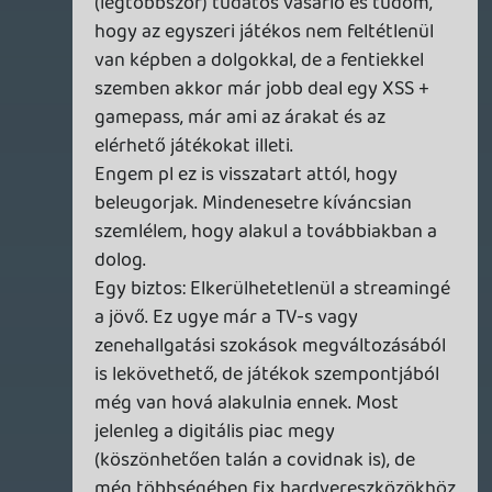
előfizetésben.
De szerintem nem ebbe az irányba fognak
elmozdulni, főleg a MS jelentette erős
konkurencia mellett.
Invisible
2021.02.14 15:27:40
Necroman Mk2
2021.02.15 10:21:46
#1vnxd
Mivel a kommented nekem (is) ment: nem
is arra céloztam, hogy minden játékuk
legyen ingyenes-reklámnézős, hanem csak
havi egy (álá PS Plus), amit egy szimpla
Google regisztráció után lehet az adott
hónapban játszani. Persze nem a
legújabbakkal, de Stadianak jelenleg
felhasználóbázis növelésére van igazán
szüksége, márpedig az ingyenesség igen
nagy vevőcsalogató tényező, lásd Epic
Store. Nos, a Google-nek velük kell felvenni
a harcot, ha talpon akarnak maradni.
Az utolsó mondatoddal egyetértek.