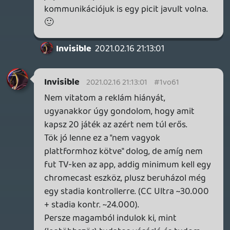
Warhawk
2021.02.15 10:56:31
#1vnxv
Mondjuk "ingyen" játék már van, a Pro
előfizetők kapják őket sorra.
Kötve hiszem, hogy valaha lesz olyan
szolgáltatás, ahol rendszert csinálnak
abból, hogy egy egyszerű regisztrációt
követően adnak rendszeresen ingyen
cuccokat.
A reklámnézős dolog nálam nagyon billeg.
Youtuben simán bedobtam a pénzt a
Premiumba, hogy ne legyenek, de ott ugye
lényegében monopólium van. Ha egy
játéknál felbukkanna ilyen, valószínűleg
inkább megyek másik platformra.
Necroman Mk2
2021.02.15 10:21:46
Necroman Mk2
2021.02.15 10:23:14
#1vnxh
Játékonkénti felár a 4K-ért szerintem nem
lenne bejövős. Esetleg egy magasabb árú