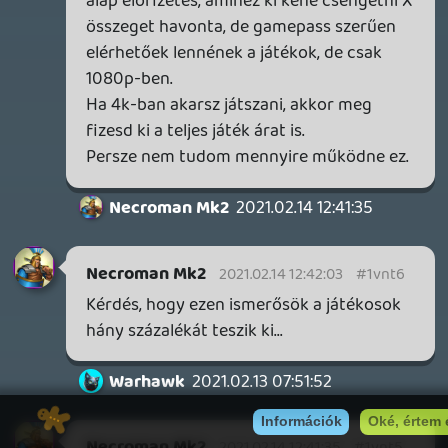
konzolod, akkor azért könnyebb, ha nem
akkor meg már inkább a dedikált irányítót
szerzel be úgy is). Ha nem 1080p-ben
akarsz játszani, akkor nyilván elő kell
fizetned. Plussz a játékok többségét teljes
áron tudod behúzni. (Tudom, vannak
akciók, de azért nem Steam szinten). Plusz
akkor ugye ott van az, hogy exkluzív
kontent nincs (meg így a jelek szerint
egyenlőre nem is lesz).
A kazuár játékos az valószínűleg alkalmi
felhasználó lesz csak, a HC-knek meg
valószínűleg van más plattformjuk
(Konzol/Pc) amin játszhaznak. (Na és ne
feledkezzünk meg a "versenytársakról"
sem, mert ha más irányból is közelítik meg
a streaming game-et, akkor is ott van még
a PS Now, Xcloud, meg a Geforce Now.)
Necroman Mk2
QUAKE CHAMPIONS
FREEPLAY