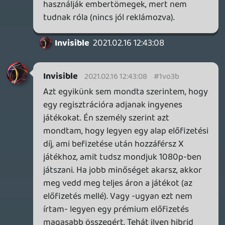
modell, csak tartalmat kell mögé pakolni.
Invisible
2021.02.14 15:27:40
#1vnty
Valahogy én is hasonlóan látom. Bár
nyilván üzleti szempontból fingunk nincs,
hogy hogyan lehetne a kecskét is
megetetni, meg a káposztát is megtartani.
Én pl el tudnék képzelni egy olyan
rendszert, hogy a mostani ingyenes
szolgáltatást megszűntetnék. Lenne egy
alap előfizetés, amihez ki kéne csengetni X
összeget havonta, de gamepass szerűen
elérhetőek lennének a játékok, de csak
1080p-ben.
Ha 4k-ban akarsz játszani, akkor meg
fizesd ki a teljes játék árat is.
Persze nem tudom mennyire működne ez.
Necroman Mk2
2021.02.14 12:41:35
Necroman Mk2
2021.02.14 12:42:03
#1vnt6