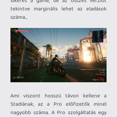
összekapcsolható a Stadiával,
remélhetőleg jön majd az EA Play is
valamikor. Viszont emellett nem sok
mindent kapunk. Van még néhány
streamerekre és az ő nézőire kitalált
opció, a "crowd choice"-szal a nézők
dönthetik el, mi történjen a játékban, a
"crowd play"-ben pedig multiplayert lehet
játszani a streamerekkel - hogy ezekre
kíváncsi-e valaki, nem tudom...
Bár még csak 14 hónapja jelent meg a
Stadia (és nagyon sok régióban még
mindig nem elérhető), már a fáradás jeleit
mutatja. A Premiere Edition-ök gyakori
áresése most már inkább tűnik a jelenlegi
készletek kisöprésének, mintsem a
rendszer promójának. A Google rendkívül
rossz sajtója (csalódást keltő korai start,