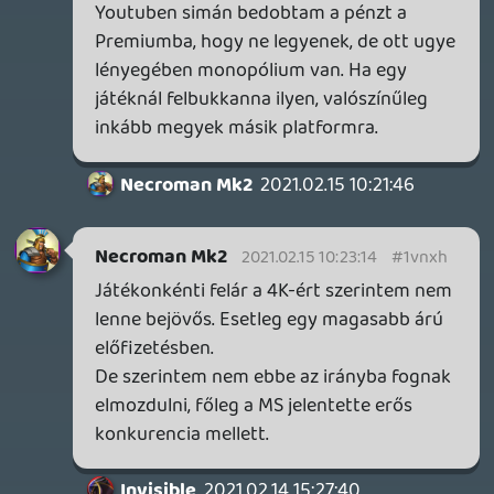
hogy a tévékben elérhető lesz az app,
onnantól remélhetőleg megtalálja majd a
közönségét. Nem mondom, hogy nincs
őrületes munka előttük, de én _egyelőre_
nem látom még annyira borúsan a
helyzetet.
5241451
2021.02.12 18:34:30
Tommy_Angelo
2021.02.12 23:41:21
#1vnnt
Ki kéne adni mindenre, ami Android és
valós alternatívát nyújtani így a GeForce
Now-nak és a xCloudnak.
LazaTom
2021.02.12 19:14:32
#1vnn6
"Én pont hogy nem akarok Steam
accountokat szinkronizálni más
szolgáltatókkal, megvenni a játékot egy
helyen, aztán játszani egy másikon."