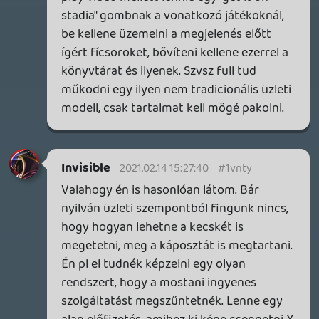
Egy ideális világban a már megvásárolt
játékaiddal van lehetőséged akár cloudban
is játszani, annál a szolgáltatónál,
amelyiknél akarsz. Ezt az irányt kezdte el
tolni a Valve, és a Geforce Now tudtommal
be is tudja húzni a steames könyvtárad. Ha
pedig valamiért elkaszálja az Nvidia a
Geforce Nowt, akkor a játékaid ugyanúgy
megmaradnak Steamen, és áttolhatod a
biciklidet egy másik cloud szolgáltatóhoz.
Invisible
2021.02.12 16:31:03
#1vnmg
Már sokan foglalkoztak a témával és sok jó
gondolatot hallottam azzal kapcsolatban,
hogy a streaming gaming platformok
melyike lehet életképes. Személy szerint
pont a google verzióját tartom a
legkevésbé annak. Az tök jó, hogy nem kell
egy drága vasat megvenned, ugyanakkor
kell, hogy legyen egy chromecast
eszközöd és nem árt egy kontrollert sem
beszerezni (ha előzőleg volt már valami