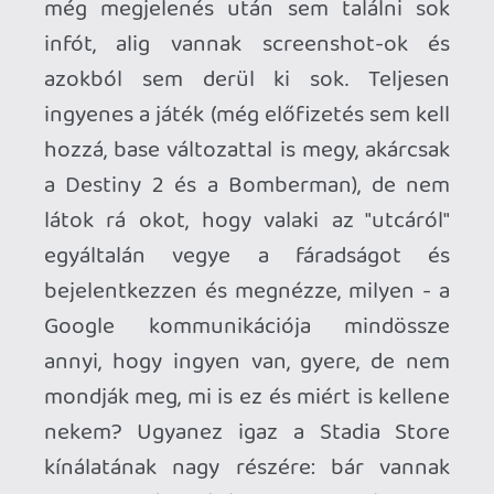
növelte meg a Stadia iránti érdeklődést. A
Stadia legjobb játéka pedig jelenleg a
Cyberpunk 2077, ami rendkívül
szerencsés csillagzat alatt született: a
prev-gen konzolos verziók siralmas
teljesítményéhez viszonyítva nagyon jó
és gördülékeny élményt nyújt, és még a
pc-s változattal is versenyben van!
Egyedül a ray-tracing hiányzik belőle, de
így is nagyon jól néz ki, és ami még
fontosabb (ismerve a többi átiratot),
egyáltalán nem bugos. Nekem még
egyszer sem fagyott le, nem kellett
manuálisan betölteni mentett állást sem.
Párszor mondjuk fura testhelyzetbe
estek össze a hullák, de ez bármelyik
játékban előfordulhat. :) Tavaly nagyon
promózta a Google a CP77 Stadia-