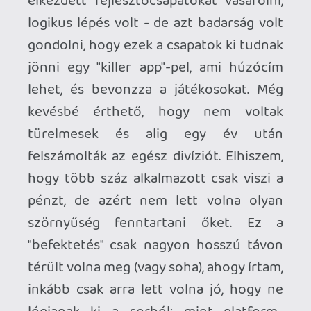
Ilyenekből sajnos kevés van Stadián:
eddig talán csak a Gylt és a Get Packed
volt komolyan vehető (és mindegyik 3rd
party cím egyébként). Nemrég jelent meg
a szintén kizárólag Stadián elérhető
Crayta, ami ráadásul ingyenes is, de vele
más baj van...
A Crayta jól példázza, mennyire nem
tudja magát marketingelni a Stadia. (Ez
rendkívül vicces egy olyan anyacégtől,
akik konkrétan hirdetésekből élnek.) Ez