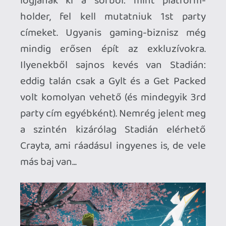
egy frissen kijött, közösségi "játéképítő
játék", ami elvileg még jó is lehetne, de
szinte semmit nem tudni róla, és még
elképzelni sem tudom, hogyan működik!
Korábban sehol nem hallottam róla, és
még megjelenés után sem találni sok
infót, alig vannak screenshot-ok és
azokból sem derül ki sok. Teljesen
ingyenes a játék (még előfizetés sem kell
hozzá, base változattal is megy, akárcsak
a Destiny 2 és a Bomberman), de nem
látok rá okot, hogy valaki az "utcáról"
egyáltalán vegye a fáradságot és
bejelentkezzen és megnézze, milyen - a
Google kommunikációja mindössze
annyi, hogy ingyen van, gyere, de nem
mondják meg, mi is ez és miért is kellene
nekem? Ugyanez igaz a Stadia Store