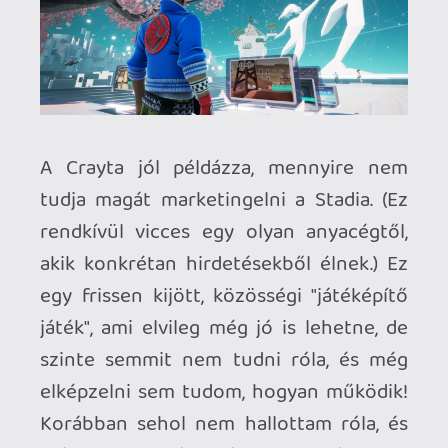
kínálatának nagy részére: bár vannak
benne jó játékok, többsége a
legátlagosabb, legunalmasabb, más
platformokról már jól ismert cím.
Vannak azért olyan játékok is, amelyek
bizakodásra adhatnak okot. Az Immortals
Fenyx Rising például nagyon jó, félig
next-gen teljesítményt nyújt Stadián,
ráadásul instant játszható demója is
elérhető. Tök jó "techdemója" ez a
rendszernek, és megmutatja, simán
működhet a konzol-minőségű élmény
streameléssel is. Nemrég megjelent a
Madden NFL 21 Stadia-verziója is, ami egy
jelentős (amerikaiak számára legalábbis)
hiányosság pótlása, és még az "ingyenes
Madden hétvége" programba is bekerült
a játék, bár azt nem tudom, mennyire