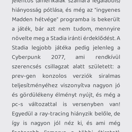
Stadiának, az a Pro előfizetők minél
nagyobb száma. A Pro szolgáltatás egy
furcsa jószág: az átlagos játékosnak
ugyanis egyáltalán nincsen szüksége rá. A
fentebb említett ingyenesek mellett a
külön vásárolt játékok is simán
játszhatók 1080p-ben base account-tal.
A Pro időszakos játékkönyvtára bár
próbálkozik (tök új címek, mint az El Hijo
vagy a Little Nightmares II is rögtön
bekerültek), és a korábbiak között is
vannak jók/népszerűek (Superhot,
Hitman, PUBG), összességében
egyáltalán nem vonzó a kínálat, főleg a
konkurensekhez viszonyítva. Az ún.
ingyenes hétvégék (általában 3 napig
korlátlanul játszhatóvá tesznek bizonyos
játékokat; legutóbbi példák: Pac-Man,
WWE, Ghost Recon, Madden, Farming