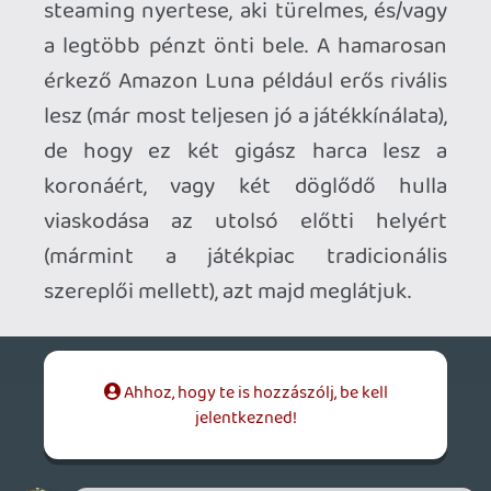
előfizetéshez jár kb 20 játék, és havonta
kikerül/bekerül kb 3-5 cím. Persze ezek
nem AAA-k. De azokat ugyanúgy meg
lehet venni, mint más “gépeken”.
Nekem a jelenlegi modell bejön. Még az
ingyenes verzióval is el lehet lenni (főleg,
ha veszel még egy-két játékot), de a Pro
sem vészes, és ad jó kis pluszokat.
Ráadásul az első hónap Pro ingyenes, bárki
kipróbálhatja. Szerintem csak azért nem
használják embertömegek, mert nem
tudnak róla (nincs jól reklámozva).
Invisible
2021.02.16 12:43:08
Invisible
2021.02.16 12:43:08
#1vo3b
Azt egyikünk sem mondta szerintem, hogy
egy regisztrációra adjanak ingyenes
játékokat. Én személy szerint azt
mondtam, hogy legyen egy alap előfizetési
díj, ami befizetése után hozzáférsz X
játékhoz, amit tudsz mondjuk 1080p-ben