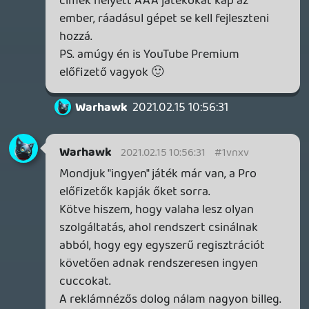
seknek való).
Warhawk
2021.02.13 07:51:52
Warhawk
2021.02.13 07:51:52
#1vnoq
Rossz irányból közelíted meg a kérdést -
vagyis nem feltétlen _rossz_, inkább
mutatok egy másik utat.
A hazai megjelenés óta több ismerősöm
lett Stadia felhasználó és/vagy előfizető,
olyanok, akiknek eddig a gaminget a pubg
és a clash royale jelentette mobilon. Nekik
nincs steam könyvtáruk, nem akarnak
szinkronizálni semmit, urambocsá' még
olyan gépük sincs, amin egyáltalán futna.
Viszont felültek a CP2077 hype vonatra,
bedobták a zsetont, vettek egy kontrollert
a mobilhoz, tablethez (vagy nem is kellett,
mert volt, helló pubg játékosok) és már
tolták is. És aztán a következő játékot és a
következőt.
Ezekre az emberekre kell lőni és onnantól,