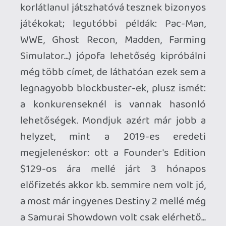
érkező Amazon Luna például erős rivális
lesz (már most teljesen jó a játékkínálata),
de hogy ez két gigász harca lesz a
koronáért, vagy két döglődő hulla
viaskodása az utolsó előtti helyért
(mármint a játékpiac tradicionális
szereplői mellett), azt majd meglátjuk.
Ahhoz, hogy te is hozzászólj, be kell
jelentkezned!
Stadia HUN
2021.02.16 21:31:10
#1vo66
Az x-es gamepassban jobb játékok vannak,
persze, ez igaz. Remélhetőleg majd bővül a
kínálat itt is komolyabb címekkel.
Ezt a tv-s dolgot én sem értem, hogy
gondolta a google. Pl nálunk hivatalosan