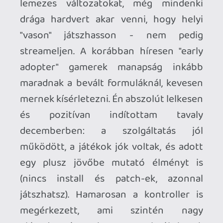
működött, a játékok jók voltak, és adott
egy plusz jövőbe mutató élményt is
(nincs install és patch-ek, azonnal
játszhatsz). Hamarosan a kontroller is
megérkezett, ami szintén nagy
elégedettséget okozott. Az elmúlt hetek
hírei és a kezdeti lelkesedés szelídülése
után viszont úgy érzem magam, mint a
Dreamcast-tulajok a kétezres évek
elején: van a platformnak jövője?
A mostanában legnagyobb visszhangot
kiváltó hír természetesen a Stadia Games
and Entertainment bezárása volt.
Többféleképp lehet értelmezni ezt az
eseményt. Egy gaming platformnak (már
csak presztízs okokból is) szüksége van
first party fejlesztőkre, játékokra. Ahogy
a Google leigazolt nagy neveket és