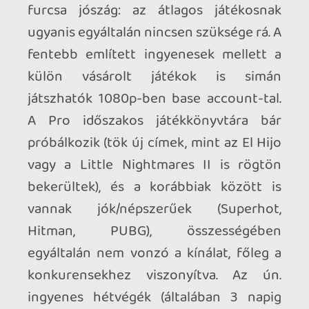
nemrég pedig a stúdióbezárások híre)
nem teszi vonzóvá a rendszert az amúgy
is nehezen meggyőzhető játékosok
számára. Valószínűleg még az anyacég
sem tudja, hogy mit kezdjen a Stadiával:
bár maga a streaming jól működik, a
szolgáltatás nem jövedelmező. Még az is
lehet, hogy licenszelhetővé teszik 3rd
party-k számára. De hogy a szolgáltatás
sokáig fennmarad-e, az kérdéses.
Szerencsére nagy befektetéssel
valószínűleg senkinek nem járt a
platform, szóval túl sokat nem
veszíthetünk. Én bízom benne, hogy ez
lesz a jövő, és a Google kitart a Stadia
mellett. Valószínűleg az lesz a játék
steaming nyertese, aki türelmes, és/vagy
a legtöbb pénzt önti bele. A hamarosan