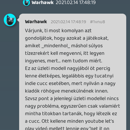
még mindig ugyanúgy elérhetők a 10 évvel
ezelőtt vàsárolt játékok.
5241451
2021.02.12 18:34:30
5241451
2021.02.12 18:34:30
#1vnmz
Ezt írtam is neked nemrég egy másik
szálban, hogy a Google tökölés nélkül
mindent beszánt, ami nem hozza a target
számokat. Ezt már olyan régóta, és olyan
rendszerességgel csinálja, hogy kizárt,
hogy a Stadia tömegeket szólítson meg. A
Googleben már nem bíznak az emberek.
A másik pedig, hogy megvásárolni játékot
és cloudban játszani nem egymást kizáró
tényezők. A Valve a Steam Cloud Play-el
remélhetőleg be is árazta azoknak a cloud
gaming platformoknak a jövőjét, amik
olyan pofátlanságra vetemednek, hogy a
szoftverdisztribúciót és a cloud gaminget
szükségszerű árukapcsolásnak láttassák.