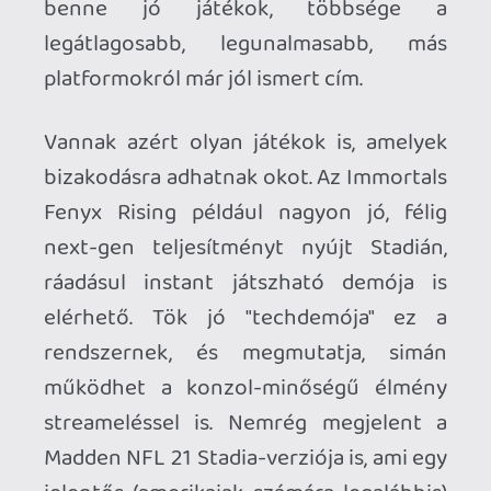
változatát (legjobb deal: az előrendelők
ingyen kontrollert/chromecastot kaptak
a játék mellé), de nincsenek adatok arról,
hányan játsszák a játékot ezen a
platformon. Valószínűleg a Stadia
jelenlegi helyzetéhez képest viszonylag
sikeres a game, de az összes verziót
tekintve marginális lehet az eladások
száma...
Ami viszont hosszú távon kellene a