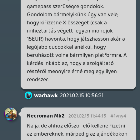
Kérdés, hogy ezen ismerősök a játékosok
hány százalékát teszik ki...
Warhawk
2021.02.13 07:51:52
Információk
Oké, értem és elfogadom!
Necroman Mk2
2021.02.14 12:41:35
#1vnt5
Ahogy korábban is leírtam már, a Stadia-t
három dolog mentheti meg:
- A Pro előfizetési csomag összevonása a
YT Premiummal.
- Ingyenes havi játékok, de a pályatöltés és
elhalálozás esetén rövid, elnyomhatatlan
reklámokat kell nézni. (Természetesen a
program megvásárlásakor ez eltűnne.)
- Natív Android TV app kiadása.
Ha viszont a fentiekre is lusták lennének,
akkor tényleg egy új fejfával fog
gazdagodni a Google temető. Bár ez
esetben remélhetőleg a megvett játékokat
át lehet migrálni - a Ubisoft és CD Projekt
játékoknál erre látok esélyt, a többinél
viszont...