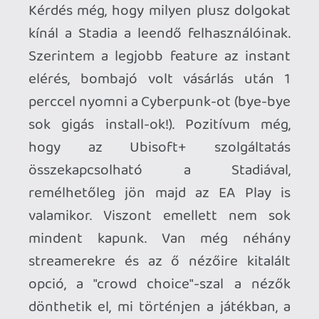
nem is kapható a kontroller. De amúgy (pl
ahogy én is szereztem ebayről) nem
annyira drága, kb $100-ba kerül a
Premiere Edition, ami chromecast +
kontroller. Azért az nagyon jó ár a két
eszközért. Én imádom mindkettőt,
chromecastot használjuk most már
netflix/youtube-ra, a kontroller meg
stadián kívül jó pc-hez is (elkezdtem
dreamcast emulátorral játszani,
tökéletes!). De persze egy fullos tv
támogatás “bármilyen” kontrollerrel
könnyebbé tenné a beugrást bárki
számára. Egyelőre szerintem technikai
okai vannak, de majd meglátjuk, hogyan
akarja a google elterjeszteni a dolgot. Ha
elérhető lesz a stadia nem csak ultrán,
hanem “minden” chromecaston, az már
egy nagy ugrás lesz.
Egyszeri játékosoknak addig jó az is, amit
Warhawk írt, telefon/ipad egy ps vagy x
kontrollerrel, csak jöjjenek a játékok,