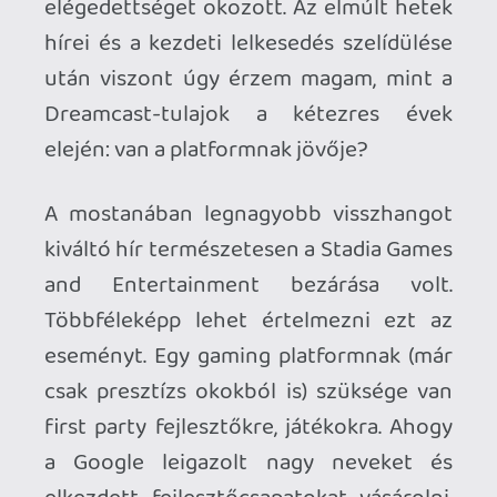
elkezdett fejlesztőcsapatokat vásárolni,
logikus lépés volt - de azt badarság volt
gondolni, hogy ezek a csapatok ki tudnak
jönni egy "killer app"-pel, ami húzócím
lehet, és bevonzza a játékosokat. Még
kevésbé érthető, hogy nem voltak
türelmesek és alig egy év után
felszámolták az egész divíziót. Elhiszem,
hogy több száz alkalmazott csak viszi a
pénzt, de azért nem lett volna olyan
szörnyűség fenntartani őket. Ez a
"befektetés" csak nagyon hosszú távon
térült volna meg (vagy soha), ahogy írtam,
inkább csak arra lett volna jó, hogy ne
lógjanak ki a sorból: mint platform-
holder, fel kell mutatniuk 1st party
címeket. Ugyanis gaming-biznisz még
mindig erősen épít az exkluzívokra.