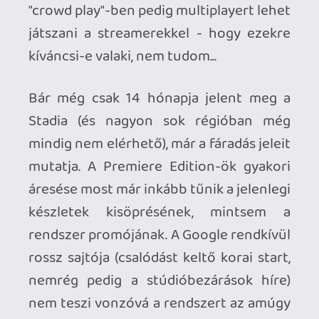
bővüljön a store, és lassan mindenki
megbarátkozik vele. Én most bizakodó
lettem ismét, az elmúlt pár napban egész
jó játékokat jelentettek be, és mintha a
kommunikációjuk is egy picit javult volna.
🙂
Invisible
2021.02.16 21:13:01
Invisible
2021.02.16 21:13:01
#1vo61
Nem vitatom a reklám hiányát,
ugyanakkor úgy gondolom, hogy amit
kapsz 20 játék az azért nem túl erős.
Tök jó lenne ez a "nem vagyok
plattformhoz kötve" dolog, de amíg nem
fut TV-ken az app, addig minimum kell egy
chromecast eszköz, plusz beruházol még
egy stadia kontrollerre. (CC Ultra ~30.000
+ stadia kontr. ~24.000).
Persze magamból indulok ki, mint
(legtöbbször) tudatos vásárló és tudom,
hogy az egyszeri játékos nem feltétlenül