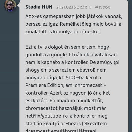
játszani. Ha jobb minőséget akarsz, akkor
meg vedd meg teljes áron a játékot (az
előfizetés mellé). Vagy -ugyan ezt nem
írtam- legyen egy prémium előfizetés
magasabb összegért. Tehát ilyen hibrid
gamepass szerűségre gondolok.
Gondolom bármelyikünk úgy van vele,
hogy kifizetne X összeget (csak a
miheztartás végett legyen mondjuk
15EUR) havonta, hogy játszhasson akár a
legújabb cuccokkal anélkül, hogy
beruházott volna bármilyen platformra. A
kérdés inkább az, hogy a szolgáltató
részéről mennyire érné meg egy ilyen
rendszer.
Warhawk
2021.02.15 10:56:31
Necroman Mk2
2021.02.15 11:44:15
#1vny4
Na ja, de ahhoz először elő kellene fizetni
az embereknek, márpedig az ajándékokon
kívül a 4K-nak vajmi kevés húzóereje van.