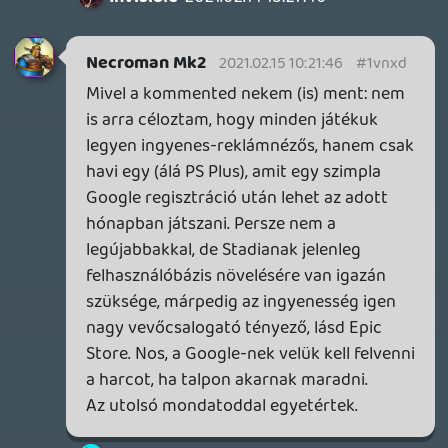
Normális estben csak egyszer kell. Frissít
és utána automatikusan megtalálja a
Geforce Now a támogatott játékokat,
amik megvannak a Steam fiókodban.
Stadia HUN
2021.02.12 18:57:35
Stadia HUN
2021.02.12 18:57:35
#1vnn4
Igen, sajnos a Google-nek a Stadia egy
huszadrangú valami, nem létfontosságú,
hogy sikeres legyen.
De szerintem maga az ötlet nagyon jó. Én
pont hogy nem akarok Steam
accountokat szinkronizálni más
szolgáltatókkal, megvenni a játékot egy
helyen, aztán játszani egy másikon. Én be
akarok lépni a google accountommal,
kiválasztani a játékot és játszani. A
legnagyobb félelem tényleg a szolgáltatás
megszűnése. E tekintetben szívesebben
használom a PlayStation Store-t, ahol pl.