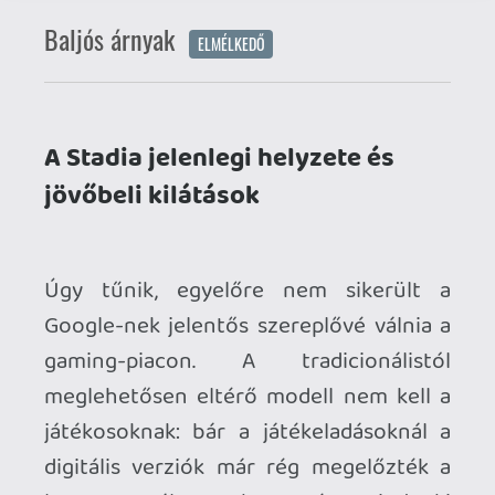
jövőbeli kilátások
Úgy tűnik, egyelőre nem sikerült a
Google-nek jelentős szereplővé válnia a
gaming-piacon. A tradicionálistól
meglehetősen eltérő modell nem kell a
játékosoknak: bár a játékeladásoknál a
digitális verziók már rég megelőzték a
lemezes változatokat, még mindenki
drága hardvert akar venni, hogy helyi
"vason" játszhasson - nem pedig
streameljen. A korábban híresen "early
adopter" gamerek manapság inkább
maradnak a bevált formuláknál, kevesen
mernek kísérletezni. Én abszolút lelkesen
és pozitívan indítottam tavaly
decemberben: a szolgáltatás jól