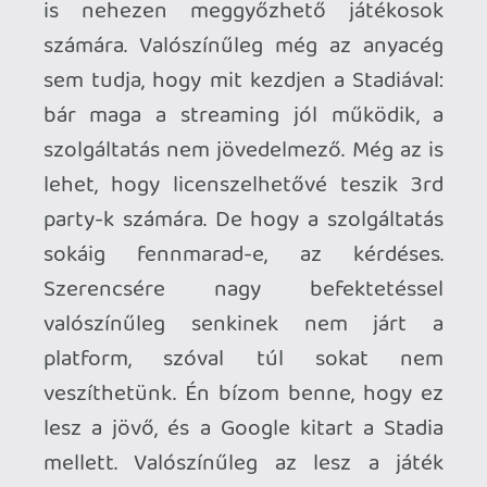
van képben a dolgokkal, de a fentiekkel
szemben akkor már jobb deal egy XSS +
gamepass, már ami az árakat és az
elérhető játékokat illeti.
Engem pl ez is visszatart attól, hogy
beleugorjak. Mindenesetre kíváncsian
szemlélem, hogy alakul a továbbiakban a
dolog.
Egy biztos: Elkerülhetetlenül a streamingé
a jövő. Ez ugye már a TV-s vagy
zenehallgatási szokások megváltozásából
is lekövethető, de játékok szempontjából
még van hová alakulnia ennek. Most
jelenleg a digitális piac megy
(köszönhetően talán a covidnak is), de
még többségében fix hardvereszközökhöz
kötve.
Stadia HUN
2021.02.16 14:41:02
Stadia HUN
2021.02.16 14:41:02
#1vo44
De hiszen most pont ez van. Az