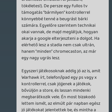
Pláne egy mobil vagy tablet képernyőjén,
pláne No. 2 az első éles tesztek tavaly
bizony elég lelombozóak voltak.
A reklámnézés meg nem is neked, hanem
inkább a már a mobilokon felnövő
generáció behúzását tenné lehetővé Sőt, a
TV app megjelenését követően a kisebb
jövedelmű (= nem engedheti meg
magának egy aktuális asztali konzol
fenntartását) réteget is be tudná vonzani.
Értem én persze a dolog visszásságát, de
ha ügyesen csinálják (pl. max 10
másodperces reklámok futnak, csak
pályatöltéskor és/vagy elhalálozáskor),
akkor az egy elfogadható ár az
ingyenességért. Pláne, hogy itt a mobilos
címek helyett AAA játékokat kap az
ember, ráadásul gépet se kell fejleszteni
hozzá.
PS. amúgy én is YouTube Premium
előfizető vagyok 🙂
Warhawk
2021.02.15 10:56:31