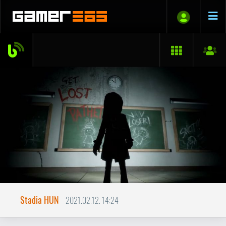
Stadia HUN
2021.02.12. 14:24
Baljós árnyak
ELMÉLKEDŐ
A Stadia jelenlegi helyzete és