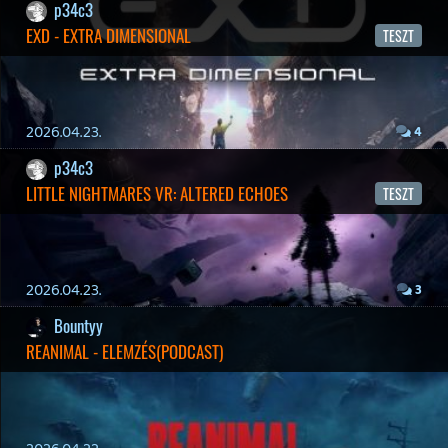
19 éve videójáték minden nap! Copyright 365 Media Kft
Impresszum
|
Hirdetési ajánlatunk
|
Felhasználási feltételek
|
Adatvédelmi elveink
|
Sütik
Hírek
|
Cikkek
|
Podcastok
|
Blogok
|
Gaming Fórum
|
Offtopic Fórum
RSS
|
Blog RSS
|
Podcast RSS
|
Instagram
|
Youtube
|
Facebook
|
Twitter
|
Patreon