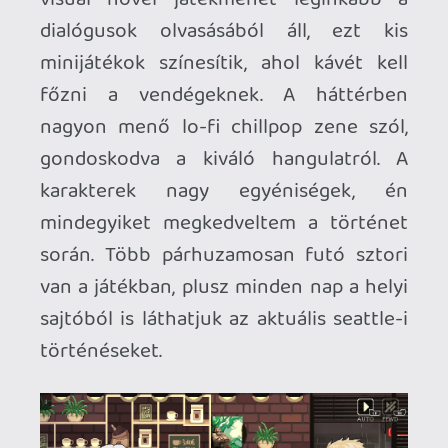
Az első részt hamar kipörgettem (pár óra
alatt megvan a végigjátszás, plusz a
szokásos acsik minden begyűjtésével jó
ösztönzők egy második körre), és utána
rögtön ráugrottam a második epizódra is.
Túl sok minden nem változott, de
mindenből egy picivel többet kapunk:
plusz összetevők az italok készítéséhez,
új gameplay mechanika (a vendégek ott
felejtenek tárgyakat a kávézóban, ezeket
később visszaadhatjuk nekik vagy
másoknak), régi és új szereplők, valamint
rengeteg olvasnivaló. :) Még nem vittem
végig, de valószínűleg hosszabb a játék,
mint elődje: míg ott a 14 fejezet
mindegyike viszonylag rövid volt, itt jóval