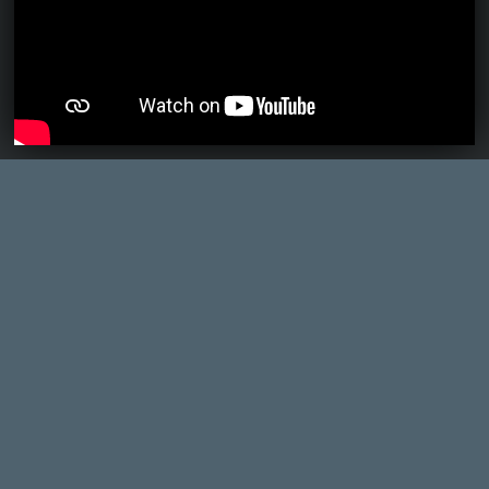
Necroman Mk2
2023.04.28 17:02:19
#1ybiz
Az elsőben van romantikus szál is, nem?
Necroman Mk2