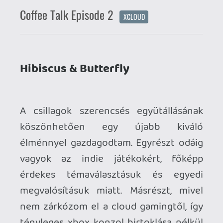
élménnyel gazdagodtam. Egyrészt odáig
vagyok az indie játékokért, főképp
érdekes témaválasztásuk és egyedi
megvalósításuk miatt. Másrészt, mivel
nem zárkózom el a cloud gamingtől, így
tényleges xbox konzol birtoklása nélkül
is tudom élvezni a Microsoft Game Pass
Ultimate szolgáltatását. E két faktor
eredőjeként jutottam el a Coffee Talk-
hoz. Az első rész, bár 2020 óta elérhető,
valahogy eddig kimaradt, most viszont a
második epizód érkezésével (ami rögtön
GP-ban debütált) eljött az idő a pótlásra.
A játék korunk Seattle-jének egy kicsit
megtekert fantasy-verziójában játszódik,
amit emberek mellett mindenféle egyéb
fajok (orkok, elfek) népesítenek be. A
játékos egy kávézó tulajdonosa, aki
elbeszélget a betérő vendégekkel. A