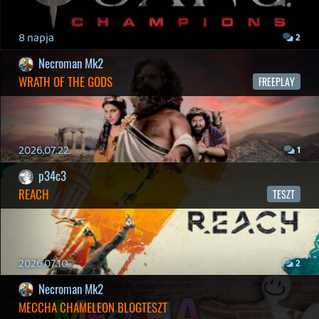
2026.04.22.
Necroman Mk2
GLITCHY CUTE LOOP
TESZT
2026.04.14.
11
Necroman Mk2
THE EXIT 8
BACKLOG
Információk
Oké, értem és elfogadom!
2026.04.08.
7
axl
AACE COMBAT
AJÁNLÓ
2026.04.04.
4