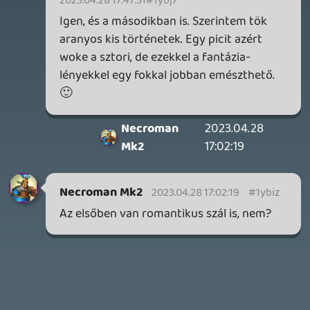
2026.06.25.
Necroman Mk2
LUFTRAUSERS
BACKLOG
2026.06.12.
Necroman Mk2
HORSES
BACKLOG
2026.05.20.
20
Bountyy
YAKUZA 7 MIÉRT NEM JÁTSZOL VELE?
2026.05.11.
Necroman Mk2
WVG HALL OF FAME 2026 NYERTESEK