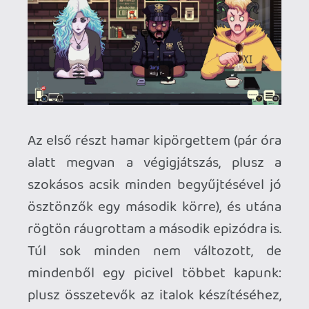
hosszabbak a fejezetek és több a
történés (plusz kétszer annyi
achievement érhető el, szám szerint 53!).
Bár nincsenek hatalmas akciók meg
világrengető események, rendkívül
érdekes és szórakoztató végigkövetni a
vendégek sorsát, ügyes-bajos dolgaikat
és kapcsolatukat. Számomra kiváló
kikapcsolódást nyújt a sorozat, az elmúlt
napokban szinte szertartássá vált munka
után főzni egy kávét vagy egy gyömbéres
teát, beülni a játék elé és elmerülni pixel
art világban, lo-fi zenére chill-elve.
Ajánlom mindenkinek, aki nyitott az
efféle különlegességekre! A játék
"minden" géptípuson elérhető.