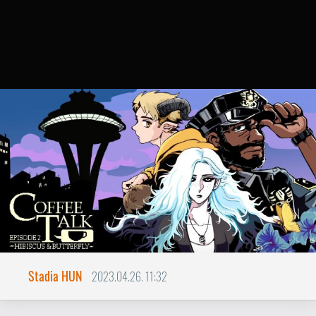
Stadia HUN
2023.04.26. 11:32
Coffee Talk Episode 2
XCLOUD
Hibiscus & Butterfly
A csillagok szerencsés együtállásának
köszönhetően egy újabb kiváló