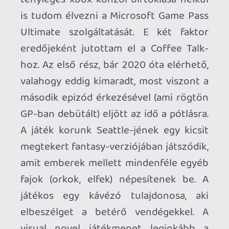
visual novel játékmenet leginkább a
dialógusok olvasásából áll, ezt kis
minijátékok színesítik, ahol kávét kell
főzni a vendégeknek. A háttérben
nagyon menő lo-fi chillpop zene szól,
gondoskodva a kiváló hangulatról. A
karakterek nagy egyéniségek, én
mindegyiket megkedveltem a történet
során. Több párhuzamosan futó sztori
van a játékban, plusz minden nap a helyi
sajtóból is láthatjuk az aktuális seattle-i
történéseket.