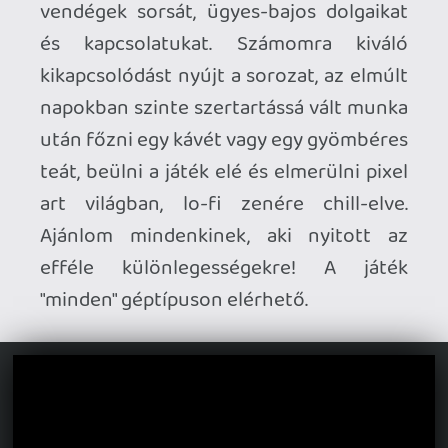
Ahhoz, hogy te is hozzászólj, be kell
jelentkezned!
Stadia HUN
2023.05.01 13:34:26
#1ybp2
Sikerült végigjátszani és "kiezrezni", egy kis
plusz spoileres vélemény:
2023.04.28 17:47:31
#1ybj7
Igen, és a másodikban is. Szerintem tök
aranyos kis történetek. Egy picit azért
woke a sztori, de ezekkel a fantázia-
lényekkel egy fokkal jobban emészthető.
🙂
Necroman
2023.04.28
Mk2
17:02:19