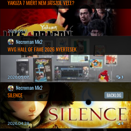
2026.03.15.
1
Necroman Mk2
HIGHGUARD - NECRO'S LOG
2026.03.13.
4