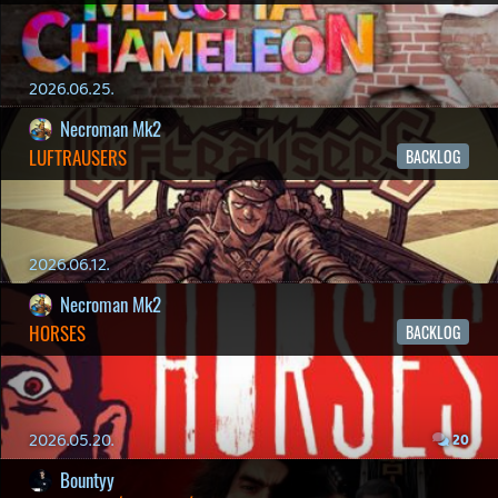
p34c3
ÁPRILISI VÍÁRADAT
2026.04.03.
4
Necroman Mk2
MY FRIEND PEPPA PIG
BACKLOG
2026.03.29.
2
liquid
MINDEN IDŐK LEGJOBB INTRÓI #2
2026.03.27.
1
liquid
MINDEN IDŐK LEGJOBB INTRÓI #1