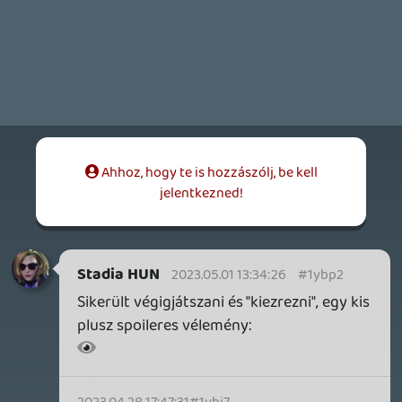
QUAKE CHAMPIONS
FREEPLAY
8 napja
2
Necroman Mk2
WRATH OF THE GODS
FREEPLAY
2026.07.22.
1
p34c3
REACH
TESZT
2026.07.10.
2
Necroman Mk2
MECCHA CHAMELEON BLOGTESZT