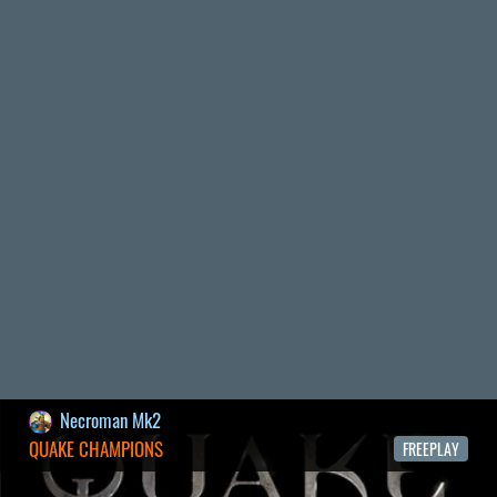
2026.05.07.
3
Necroman Mk2
SILENCE
BACKLOG
2026.04.28.
6
p34c3
EXD - EXTRA DIMENSIONAL
TESZT
2026.04.23.
4
p34c3
LITTLE NIGHTMARES VR: ALTERED ECHOES
TESZT
2026.04.23.
3
Bountyy
REANIMAL - ELEMZÉS(PODCAST)