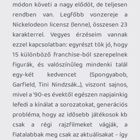
Bár maga a műfaj multiplayer-ért kiált,
szerencsére van single árkád-mód a
magányos játékosoknak, de a multit is
lehet offline és online is tolni. Az Arcade-
ot végigvinni mindegyik karakterrel azért
fárasztó, de szükséges a platinához.
Személy szerint én bírom, ha érdekes és
változatos trófeákkal jön egy játék, itt
viszonylag jó a helyzet, mindegyik
játékmódhoz kapcsolódik valami, de az
online sem vészes (50 meccset kell