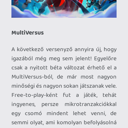
A fő játékmód a 2 a 2 elleni, amiben az a
jó, hogy akár a viszonylag béna
játékosoknak is lehet sikerélménye - a
gép egész jó érzékkel sorsolja össze a
különböző tapasztalattal rendelkező
gémereket, így többnyire kiegyenlített a
küzdelem. De lehet 1 az 1 ellen, vagy 4-en
mindenki mindenki ellen játszani.
Gyakorlatilag ugyanazok a mozgások és a
szabályok, mint a Nickelodeon-ban vagy
a Smash Bros.-ban, nincs túl nagy
meglepetés. Egy-két karakternek talán
túl jó vagy erős néhány támadása, de
ezeket folyamatosan finomítják a
fejlesztők (még mindig csak bétában