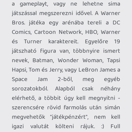
vagyunk!). A győzelmek után fejlődik is a
karakterünk, lehet mindenféle
módosítókat bepakolni idővel (jobb
gyorsaság, plusz sebzés stb), de ezek nem
olyan mértékűek, hogy eldöntenék a
meccsek kimenetelét - szóval nem pay to
win a cucc, a játékosok saját képességei
számítanak. A netkód egész jó, többnyire
nem volt gondom vele, simán futott, egy-
két esetben lagolt csak. A trófeák itt is
tetszetősek, sikerült egy viszonylag
változatos listát összehozni, és
szerencsére nincs lehetetlen feladat
sem, inkább csak picit farmolós a téma
(500 party-meccs, 300 győzelem). A többi
trófea idővel beugrik majd magától, (100
dupla ringout, 100 "spike" ringout, stb).
Látszik, hogy direkt úgy rakták össze a
trófeákat, hogy ösztönözze a