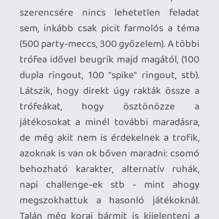
Necroman Mk2
QUAKE CHAMPIONS
FREEPLAY
7 napja
2
Necroman Mk2
WRATH OF THE GODS
FREEPLAY