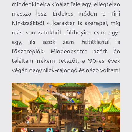
játszani). Van egy úgynevezett Sport mód
is, ahol labdajátékokat lehet játszani (két
oldalt vannak a kapuk, és "gólokat" kell
lőni). De maga a fő játék egy korrekt
verekedős, nincs benne sok mélység meg
hatalmas kombók, de kellően
szórakoztató, és jó kis debil/vicces
karakterek vannak. Nem mondanám a
műfaj csúcsának, de azért el voltam vele
egy pár napig.