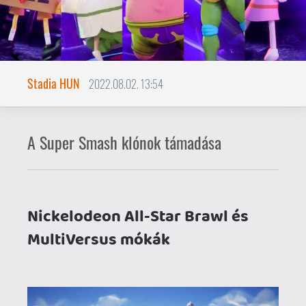
Nickelodeon All-Star Brawl és
MultiVersus mókák
Úgy tűnik, reneszánszát éli a platform
fighter műfaj, rövid időn belül két
komoly(talan) képviselővel támadnak
mindenféle rajzfilmfigurák a
képernyőkön. Érdemes-e beugrani a
multiplayer mókába? Mindenképp!