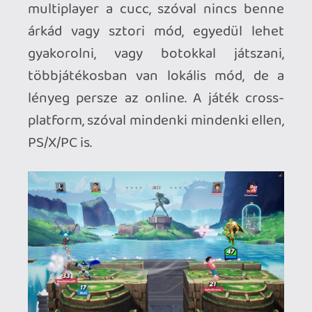
játékosokat a minél további maradásra,
de még akit nem is érdekelnek a trofik,
azoknak is van ok bőven maradni: csomó
behozható karakter, alternatív ruhák,
napi challenge-ek stb - mint ahogy
megszokhattuk a hasonló játékoknál.
Talán még korai bármit is kijelenteni a
játékról, de már most rendkívül
minőséginek tűnik, és brutál sokan
játszanak vele, és remélhetőleg sokáig
kitart az érdeklődés és sok-sok új
tartalom fog érkezni a jövőben.
Szórakoztató cucc, és a más játékbeli
online tapasztalatokkal ellentétben itt
még nem nagyon találkoztam
szuperjátékosokkal, akik mindenkit
lesöpörnek a pályáról. Jó kis casual cucc.