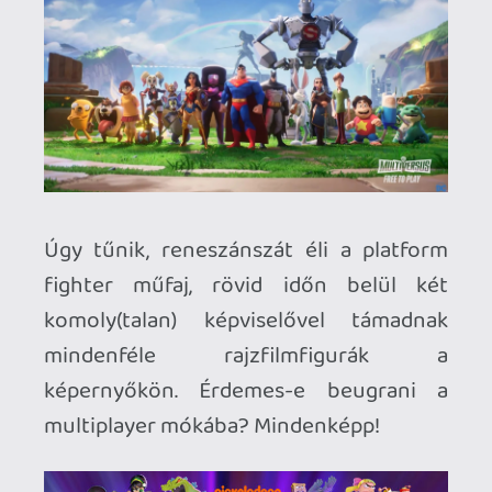
Nickelodeon All-Star Brawl
Első versenyzőnk tavaly októberben
érkezett, de én csak nemrég fedeztem fel
magamnak, amikor bekerült a PS Plus
ingyenes kínálatába. Tisztességesen
elkészített játék, a gameplay szolgai
módon követi a nagy elődöt, de teljesen
rendben van. Legfőbb vonzereje a
Nickelodeon licensz (lenne), összesen 23
karakterrel. Vegyes érzéseim vannak