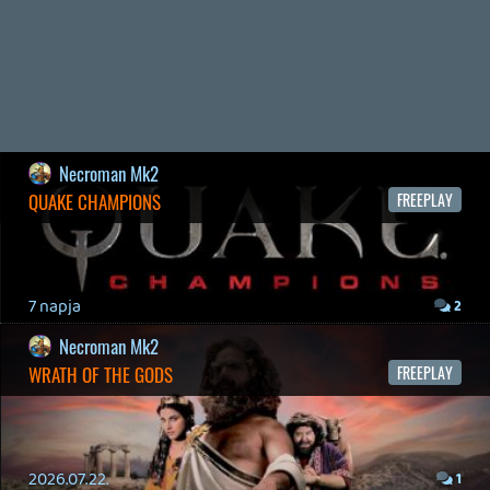
MY FRIEND PEPPA PIG
BACKLOG
2026.03.29.
2
liquid
MINDEN IDŐK LEGJOBB INTRÓI #2
2026.03.27.
1
liquid
MINDEN IDŐK LEGJOBB INTRÓI #1
2026.03.15.
1
Necroman Mk2
HIGHGUARD - NECRO'S LOG
2026.03.13.
4