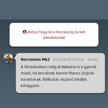
2026.04.28.
6
p34c3
EXD - EXTRA DIMENSIONAL
TESZT
2026.04.23.
4
p34c3
LITTLE NIGHTMARES VR: ALTERED ECHOES
TESZT
Információk
Oké, értem és elfogadom!
2026.04.23.
3
Bountyy
REANIMAL - ELEMZÉS(PODCAST)
2026.04.22.
Necroman Mk2
GLITCHY CUTE LOOP
TESZT