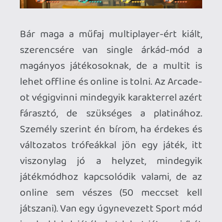
MultiVersus
A következő versenyző annyira új, hogy
igazából még meg sem jelent! Egyelőre
csak a nyitott béta változat érhető el a
MultiVersus-ból, de már most nagyon
minőségi és nagyon sokan játszanak vele.
Free-to-play-ként fut a játék, tehát
ingyenes, persze mikrotranzakciókkal
egy csomó mindent lehet venni, de
semmi olyat, ami komolyan befolyásolná
a gameplayt, vagy ne lehetne sima
játszással megszerezni idővel. A Warner
Bros. játéka egy arénába tereli a DC
Comics, Cartoon Network, HBO, Warner
és Turner karaktereit. Egyelőre 19
játszható figura van, többnyire ismert
nevek, Batman, Wonder Woman, Tapsi
Hapsi, Tom és Jerry, vagy LeBron James a