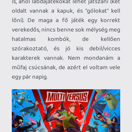
Space Jam 2-ből, meg egyéb
sorozatokból. Alapból csak néhány
elérhető, a többit úgy kell megnyitni -
szerencsére rövid farmolás után simán
megvehetők "játékpénzért", nem kell
igazi valutát költeni rájuk. :) Full
multiplayer a cucc, szóval nincs benne
árkád vagy sztori mód, egyedül lehet
gyakorolni, vagy botokkal játszani,
többjátékosban van lokális mód, de a
lényeg persze az online. A játék cross-
platform, szóval mindenki mindenki ellen,
PS/X/PC is.