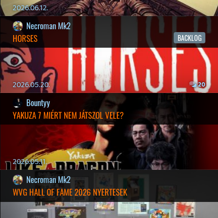
19 éve videójáték minden nap! Copyright 365 Media Kft
Impresszum
|
Hirdetési ajánlatunk
|
Felhasználási feltételek
|
Adatvédelmi elveink
|
Sütik
Hírek
|
Cikkek
|
Podcastok
|
Blogok
|
Gaming Fórum
|
Offtopic Fórum
RSS
|
Blog RSS
|
Podcast RSS
|
Instagram
|
Youtube
|
Facebook
|
Twitter
|
Patreon