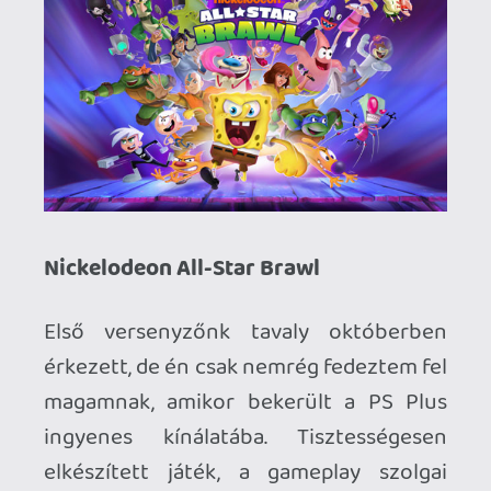
ezzel kapcsolatban: egyrészt tök jó, hogy
15 különböző franchise-ból szerepelnek
figurák, és valószínűleg mindenki talál
egy-két kedvencet (Spongyabob,
Garfield, Tini Nindzsák...), viszont sajnos,
mivel a '90-es évektől egészen napjainkig
lefedi a kínálat a sorozatokat, generációs
probléma, hogy az idősebb játékosok kb
csak a régi rajzfilmeket vágják, a
fiatalabbak meg csak az aktuálisakat - így
mindenkinek a kínálat fele egy jellegtelen
massza lesz. Érdekes módon a Tini
Nindzsákból 4 karakter is szerepel, míg
más sorozatokból többnyire csak egy-
egy, és azok sem feltétlenül a
főszereplők. Mindenesetre azért én
találtam nekem tetszőt, a '90-es évek
végén nagy Nick-rajongó és néző voltam!