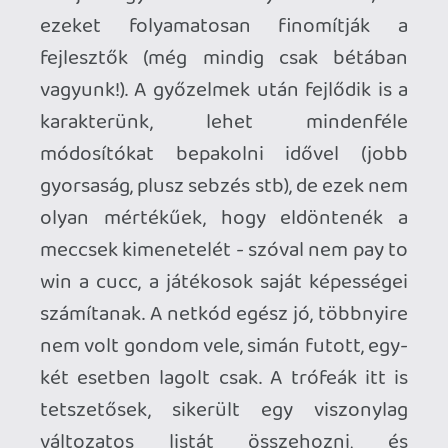
Ahhoz, hogy te is hozzászólj, be kell
jelentkezned!
Necroman Mk2
2022.08.08 13:59:34
#1xjhc
A Nickelodeon még érdekelne is a gyerek
miatt, ha lennének benne Mancs őrjárat
karakterek. Nélkülük viszont inkább
kihagyom.