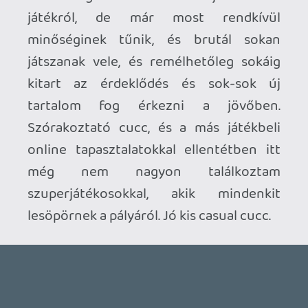
2026.07.22.
1
p34c3
REACH
TESZT
2026.07.10.
2
Necroman Mk2
MECCHA CHAMELEON BLOGTESZT
2026.06.25.
Necroman Mk2
LUFTRAUSERS
BACKLOG
2026.06.12.